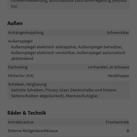
Funkfernbedienung, Schlüssellose Zentralverriegelung (Keyless
Go)
Außen
Anhängerkupplung
Schwenkbar
Außenspiegel
Außenspiegel elektrisch anklappbar, Außenspiegel beheizbar,
Außenspiegel elektrisch verstellbar, Außenspiegel automatisch
abblendend
Dachreling
vorhanden, in Schwarz
Hintertür (Art)
Heckklappe
Scheiben, Verglasung
Getönte Scheiben, Privacy Glass (Heckscheibe und hintere
Seitenscheiben abgedunkelt), Wärmeschutzglas
Räder & Technik
Antriebsachse
Frontantrieb
Externe Rollgeräuschklasse
B