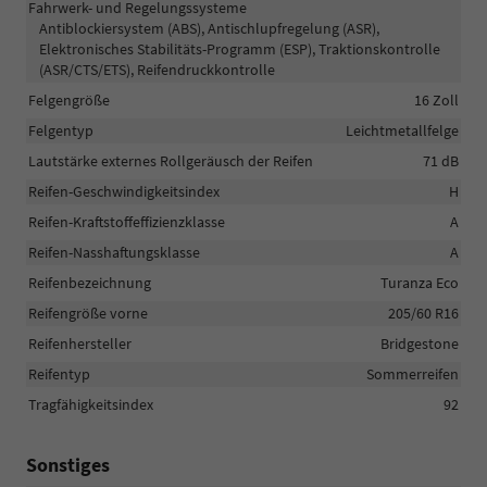
Fahrwerk- und Regelungssysteme
Antiblockiersystem (ABS), Antischlupfregelung (ASR),
Elektronisches Stabilitäts-Programm (ESP), Traktionskontrolle
(ASR/CTS/ETS), Reifendruckkontrolle
Felgengröße
16 Zoll
Felgentyp
Leichtmetallfelge
Lautstärke externes Rollgeräusch der Reifen
71 dB
Reifen-Geschwindigkeitsindex
H
Reifen-Kraftstoffeffizienzklasse
A
Reifen-Nasshaftungsklasse
A
Reifenbezeichnung
Turanza Eco
Reifengröße vorne
205/60 R16
Reifenhersteller
Bridgestone
Reifentyp
Sommerreifen
Tragfähigkeitsindex
92
Sonstiges