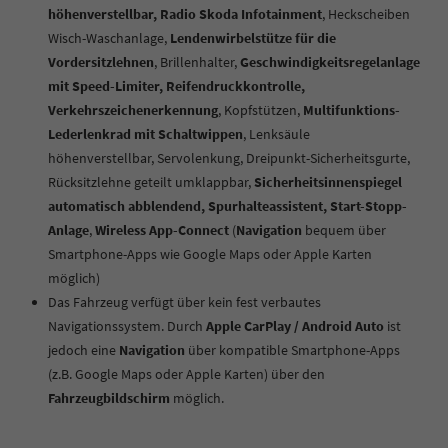
höhenverstellbar, Radio Skoda Infotainment
, Heckscheiben
Wisch-Waschanlage,
Lendenwirbelstütze für die
Vordersitzlehnen
, Brillenhalter,
Geschwindigkeitsregelanlage
mit Speed-Limiter, Reifendruckkontrolle,
Verkehrszeichenerkennung
, Kopfstützen,
Multifunktions-
Lederlenkrad mit Schaltwippen
, Lenksäule
höhenverstellbar,
Servolenkung, Dreipunkt-Sicherheitsgurte,
Rücksitzlehne geteilt umklappbar,
Sicherheitsinnenspiegel
automatisch abblendend, Spurhalteassistent, Start-Stopp-
Anlage
,
Wireless App-Connect
(
Navigation
bequem über
Smartphone-Apps wie Google Maps oder Apple Karten
möglich)
Das Fahrzeug verfügt über kein fest verbautes
Navigationssystem. Durch
Apple CarPlay / Android Auto
ist
jedoch eine
Navigation
über kompatible Smartphone-Apps
(z.B. Google Maps oder Apple Karten) über den
Fahrzeugbildschirm
möglich.