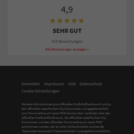
4,9
SEHR GUT
415 Bewertungen
Alle Bewertungen anzeigen >
Anmelden
Impressum
AGB
Datenschutz
Cookie-Einstellungen
Weitere Informationen zum offiziellen Kraftstoffverbrauch und zu
den offiziellen spezifischen CO
-Emissionen und gegebenenfalls
2
zum Stromverbrauch neuer PKW können dem 'Leitfaden über den
offiziellen Kraftstoffverbrauch, die offiziellen spezifischen CO
-
2
Emissionen und den offiziellen Stromverbrauch neuer PKW'
entnommen werden, der an allen Verkaufsstellen und bei der
'Deutschen Automobil Treuhand GmbH' unentgeltlich erhältlich