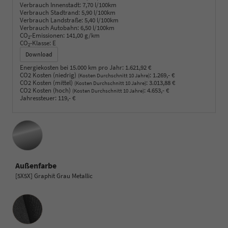
Verbrauch Innenstadt:
7,70 l/100km
Verbrauch Stadtrand:
5,90 l/100km
Verbrauch Landstraße:
5,40 l/100km
Verbrauch Autobahn:
6,50 l/100km
CO
-Emissionen:
141,00 g/km
2
CO
-Klasse:
E
2
Download
Energiekosten bei 15.000 km pro Jahr:
1.621,92 €
CO2 Kosten (niedrig)
:
1.269,- €
(Kosten Durchschnitt 10 Jahre)
CO2 Kosten (mittel)
:
3.013,88 €
(Kosten Durchschnitt 10 Jahre)
CO2 Kosten (hoch)
:
4.653,- €
(Kosten Durchschnitt 10 Jahre)
Jahressteuer:
119,- €
Außenfarbe
[5X5X] Graphit Grau Metallic
Innenausstattung