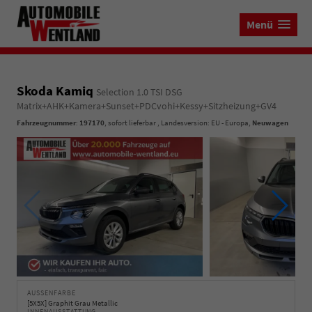
Menü
Skoda Kamiq
Selection 1.0 TSI DSG
Matrix+AHK+Kamera+Sunset+PDCvohi+Kessy+Sitzheizung+GV4
Fahrzeugnummer
:
197170
,
sofort lieferbar
, Landesversion: EU - Europa,
Neuwagen
AUSSENFARBE
[5X5X] Graphit Grau Metallic