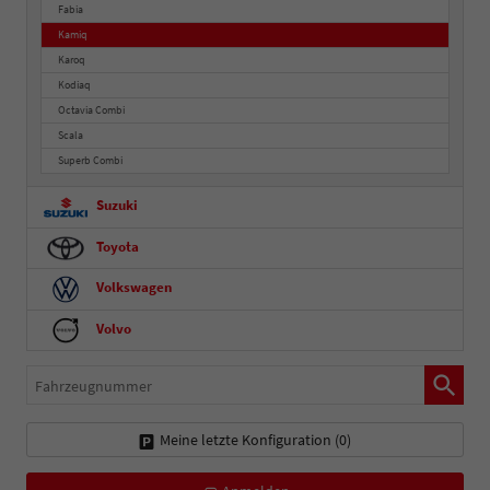
Fabia
Kamiq
Karoq
Kodiaq
Octavia Combi
Scala
Superb Combi
Suzuki
Toyota
Volkswagen
Volvo
Fahrzeugnummer
Meine letzte Konfiguration (
0
)