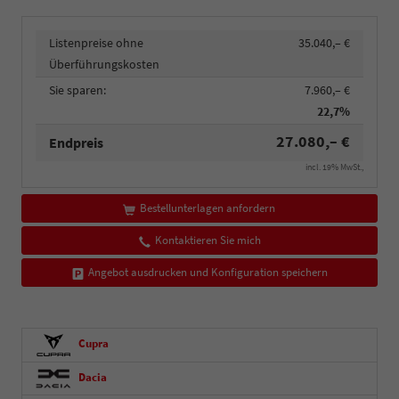
Listenpreise ohne
35.040,– €
Überführungskosten
Sie sparen:
7.960,– €
22,7%
27.080,– €
Endpreis
incl. 19% MwSt.,
Bestellunterlagen anfordern
Kontaktieren Sie mich
Angebot ausdrucken und Konfiguration speichern
Cupra
Dacia