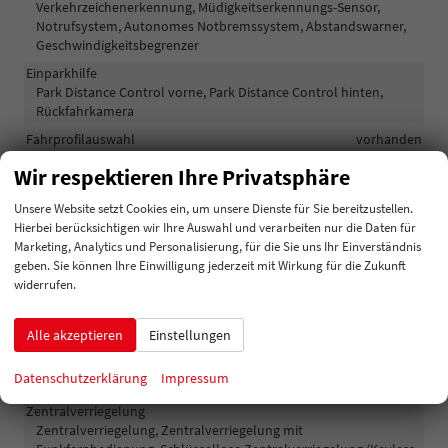
Verkehrzeichenerkennung, Müdigkeitserkennungs-Sensor,
Notrufsystem, Autonomes Notbremssystem, Abstandswarner,
Geschwindigkeitsbegrenzer
Einparkhilfe
Park Distance Control vorne, Park Distance Control hinten,
Rückfahrkamera
Fahrprofilauswahl
vorhanden
Innenspiegel automatisch abblendend
vorhanden
Wir respektieren Ihre Privatsphäre
Lenkung
Servolenkung
Unsere Website setzt Cookies ein, um unsere Dienste für Sie bereitzustellen.
Lichttechnik
Hierbei berücksichtigen wir Ihre Auswahl und verarbeiten nur die Daten für
Kurvenlicht, Lichtsensor, Nebelscheinwerfer, Tagfahrlicht,
Marketing, Analytics und Personalisierung, für die Sie uns Ihr Einverständnis
Nebelscheinwerfer mit Kurvenlicht, LED-Rückleuchten, LED-
geben. Sie können Ihre Einwilligung jederzeit mit Wirkung für die Zukunft
Scheinwerfer, Fernlichtassistent, LED-Tagfahrlicht, Blendfreies
widerrufen.
Fernlicht, Voll-LED Scheinwerfer
Pannenhilfe
Notrad
Alle akzeptieren
Einstellungen
Start/Stop-Automatik
vorhanden
Datenschutzerklärung
Impressum
Waschwasserstandsanzeige
vorhanden
Zentralverriegelung
Zentralverriegelung, Zentralverriegelung mit