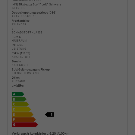
INNENAUSSTATTUNG
[HN] Sitzbezug Stoff "Loft" Schwarz
GETRIEBE
Doppelkupplungsgetriebe (DSG)
ANTRIEBSACHSE
Frontantrieb
ZYLINDER
3
SCHADSTOFFKLASSE
Euro 6
HUBRAUM
999 ccm
LEISTUNG
85 kW (116 PS)
KRAFTSTOFF
Benzin
KATEGORIE
SUV/Geländewagen/Pickup
KILOMETERSTAND
20 km
ZUSTAND
unfallfrei
Verbrauch kombiniert:
6,20 l/100km