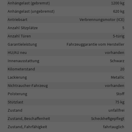
Anhängelast (gebremst)
1200 kg
Anhängelast (ungebremst)
620 kg
Antriebsart
Verbrennungsmotor (ICE)
Anzahl Sitzplätze
5
Anzahl Türen
5-türig
Garantieleistung
Fahrzeuggarantie vom Hersteller
HU/AU neu
vorhanden
Innenausstattung
Schwarz
Kilometerstand
20
Lackierung
Metallic
Nichtraucher-Fahrzeug
vorhanden
Polsterung
Stoff
Stützlast
75 kg
Zustand
unfallfrei
Zustand, Beschaffenheit
Scheckheftgepflegt
Zustand, Fahrfähigkeit
fahrtauglich