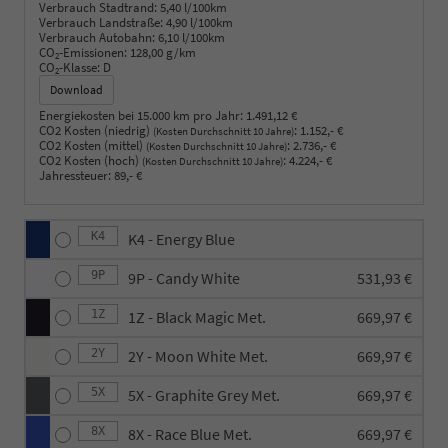
Verbrauch Stadtrand:
5,40 l/100km
Verbrauch Landstraße:
4,90 l/100km
Verbrauch Autobahn:
6,10 l/100km
CO
-Emissionen:
128,00 g/km
2
CO
-Klasse:
D
2
Download
Energiekosten bei 15.000 km pro Jahr:
1.491,12 €
CO2 Kosten (niedrig)
:
1.152,- €
(Kosten Durchschnitt 10 Jahre)
CO2 Kosten (mittel)
:
2.736,- €
(Kosten Durchschnitt 10 Jahre)
CO2 Kosten (hoch)
:
4.224,- €
(Kosten Durchschnitt 10 Jahre)
Jahressteuer:
89,- €
K4
K4 - Energy Blue
9P
9P - Candy White
531,93 €
1Z
1Z - Black Magic Met.
669,97 €
2Y
2Y - Moon White Met.
669,97 €
5X
5X - Graphite Grey Met.
669,97 €
8X
8X - Race Blue Met.
669,97 €