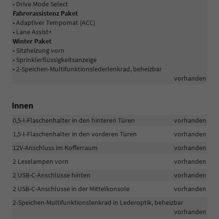
• Drive Mode Select
Fahrerassistenz Paket
• Adaptiver Tempomat (ACC)
• Lane Assist+
Winter Paket
• Sitzheizung vorn
• Sprinklerflüssigkeitsanzeige
• 2-Speichen-Multifunktionslederlenkrad, beheizbar
vorhanden
Innen
0,5-l-Flaschenhalter in den hinteren Türen
vorhanden
1,5-l-Flaschenhalter in den vorderen Türen
vorhanden
12V-Anschluss im Kofferraum
vorhanden
2 Leselampen vorn
vorhanden
2 USB-C-Anschlüsse hinten
vorhanden
2 USB-C-Anschlüsse in der Mittelkonsole
vorhanden
2-Speichen-Multifunktionslenkrad in Lederoptik, beheizbar
vorhanden