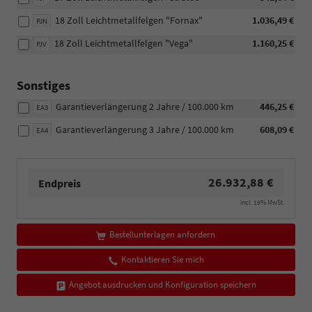
18 Zoll Leichtmetallfelgen "Fornax"
1.036,49 €
PJN
18 Zoll Leichtmetallfelgen "Vega"
1.160,25 €
PJV
Sonstiges
Garantieverlängerung 2 Jahre / 100.000 km
446,25 €
EA3
Garantieverlängerung 3 Jahre / 100.000 km
608,09 €
EA4
26.932,88 €
Endpreis
incl. 19% MwSt.
Bestellunterlagen anfordern
Kontaktieren Sie mich
Angebot ausdrucken und Konfiguration speichern