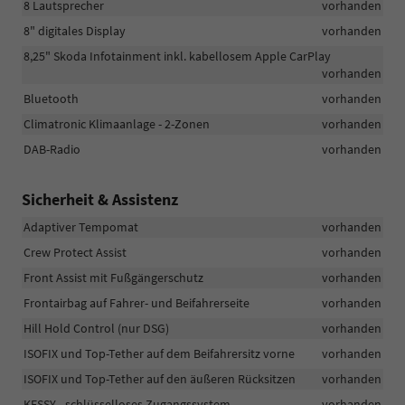
8 Lautsprecher
vorhanden
8" digitales Display
vorhanden
8,25" Skoda Infotainment inkl. kabellosem Apple CarPlay
vorhanden
Bluetooth
vorhanden
Climatronic Klimaanlage - 2-Zonen
vorhanden
DAB-Radio
vorhanden
Sicherheit & Assistenz
Adaptiver Tempomat
vorhanden
Crew Protect Assist
vorhanden
Front Assist mit Fußgängerschutz
vorhanden
Frontairbag auf Fahrer- und Beifahrerseite
vorhanden
Hill Hold Control (nur DSG)
vorhanden
ISOFIX und Top-Tether auf dem Beifahrersitz vorne
vorhanden
ISOFIX und Top-Tether auf den äußeren Rücksitzen
vorhanden
KESSY - schlüsselloses Zugangssystem
vorhanden