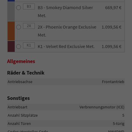
B3
B3 - Smokey Diamond Silver
669,97 €
Met.
2X
2X - Phoenix Orange Exclusive
1.099,56 €
Met.
K1
K1 - Velvet Red Exclusive Met.
1.099,56 €
Allgemeines
Räder & Technik
Antriebsachse
Frontantrieb
Sonstiges
Antriebsart
Verbrennungsmotor (ICE)
Anzahl Sitzplätze
5
Anzahl Türen
5-türig
Codes: Hersteller-Code
NW4DMD