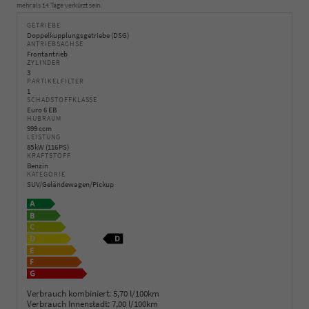
mehr als 14 Tage verkürzt sein.
GETRIEBE
Doppelkupplungsgetriebe (DSG)
ANTRIEBSACHSE
Frontantrieb
ZYLINDER
3
PARTIKELFILTER
1
SCHADSTOFFKLASSE
Euro 6 EB
HUBRAUM
999 ccm
LEISTUNG
85 kW (116 PS)
KRAFTSTOFF
Benzin
KATEGORIE
SUV/Geländewagen/Pickup
Verbrauch kombiniert:
5,70 l/100km
Verbrauch Innenstadt:
7,00 l/100km