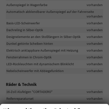
Außenspiegel in Wagenfarbe
vorhanden
Automatisch abblendbarer Außenspiegel auf der Fahrerseite
vorhanden
Basis-LED-Scheinwerfer
vorhanden
Dachreling in Silber-Optik
vorhanden
Designelemente an den Stoßfängern in Silber-Optik
vorhanden
Dunkel getönte Scheiben hinten
vorhanden
Elektrisch anklappbare Außenspiegel mit Heizung
vorhanden
Fensterrahmen in Chrom-Optik
vorhanden
LED-Rückleuchten mit dynamischem Blinklicht
vorhanden
Nebelscheinwerfer mit Abbiegefunktion
vorhanden
Räder & Technik
16-Zoll Alufelgen "CORTADERO"
vorhanden
Reifenreparaturset
vorhanden