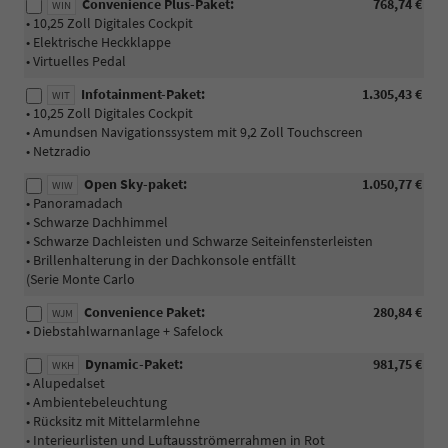
Convenience Plus-Paket:
768,74 €
WIN
• 10,25 Zoll Digitales Cockpit
• Elektrische Heckklappe
• Virtuelles Pedal
Infotainment-Paket:
1.305,43 €
WIT
• 10,25 Zoll Digitales Cockpit
• Amundsen Navigationssystem mit 9,2 Zoll Touchscreen
• Netzradio
Open Sky-paket:
1.050,77 €
WIW
• Panoramadach
• Schwarze Dachhimmel
• Schwarze Dachleisten und Schwarze Seiteinfensterleisten
• Brillenhalterung in der Dachkonsole entfällt
(Serie Monte Carlo
Convenience Paket:
280,84 €
WJM
• Diebstahlwarnanlage + Safelock
Dynamic-Paket:
981,75 €
WKH
• Alupedalset
• Ambientebeleuchtung
• Rücksitz mit Mittelarmlehne
• Interieurlisten und Luftausströmerrahmen in Rot