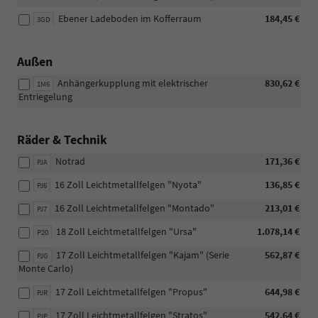
Ebener Ladeboden im Kofferraum
184,45 €
3GD
Außen
Anhängerkupplung mit elektrischer
830,62 €
1M6
Entriegelung
Räder & Technik
Notrad
171,36 €
PJA
16 Zoll Leichtmetallfelgen "Nyota"
136,85 €
PJ6
16 Zoll Leichtmetallfelgen "Montado"
213,01 €
PJ7
18 Zoll Leichtmetallfelgen "Ursa"
1.078,14 €
P20
17 Zoll Leichtmetallfelgen "Kajam" (Serie
562,87 €
PJG
Monte Carlo)
17 Zoll Leichtmetallfelgen "Propus"
644,98 €
PJR
17 Zoll Leichtmetallfelgen "Stratos"
542,64 €
PJP