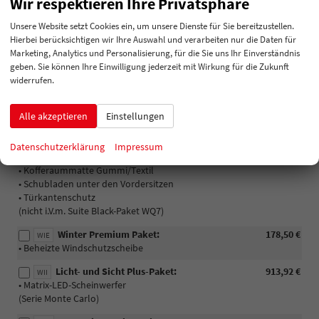
Wir respektieren Ihre Privatsphäre
Optionale Extras
Unsere Website setzt Cookies ein, um unsere Dienste für Sie bereitzustellen.
Hierbei berücksichtigen wir Ihre Auswahl und verarbeiten nur die Daten für
Pakete
Marketing, Analytics und Personalisierung, für die Sie uns Ihr Einverständnis
Assisted Drive-Paket:
316,54 €
geben. Sie können Ihre Einwilligung jederzeit mit Wirkung für die Zukunft
PIB
• Seitenassistent Radar, hinten
widerrufen.
• USB-C in der Decke nur zum Laden
Alle akzeptieren
Einstellungen
Simply Clever Plus-Paket:
315,35 €
PIK
• Abfallbehälter
• Ein ablethalter für Kopfstütze
Datenschutzerklärung
Impressum
• Gepäcknetz
• Kofferaummatte Gummi/Textil
• Schubladen unter den Vordersitzen
• Türkantenschutz
(nicht i.V.m. Suite Black-Paket WQ7)
Winter Premium Paket:
178,50 €
WIE
• Beheizte Windschutzscheibe
Licht- und Sicht Plus-Paket:
913,92 €
WII
• Matrix-LED-Scheinwerfer
(Serie Monte Carlo)