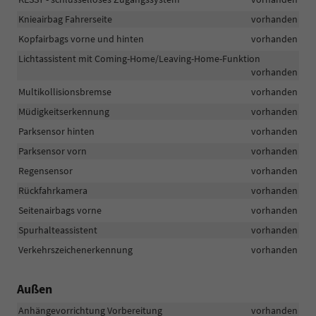
Knieairbag Fahrerseite
vorhanden
Kopfairbags vorne und hinten
vorhanden
Lichtassistent mit Coming-Home/Leaving-Home-Funktion
vorhanden
Multikollisionsbremse
vorhanden
Müdigkeitserkennung
vorhanden
Parksensor hinten
vorhanden
Parksensor vorn
vorhanden
Regensensor
vorhanden
Rückfahrkamera
vorhanden
Seitenairbags vorne
vorhanden
Spurhalteassistent
vorhanden
Verkehrszeichenerkennung
vorhanden
Außen
Anhängevorrichtung Vorbereitung
vorhanden