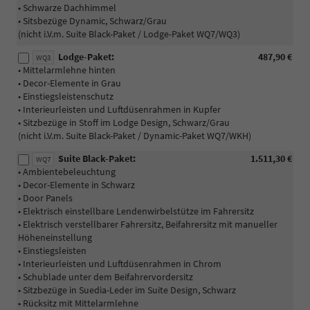
• Schwarze Dachhimmel
• Sitsbezüge Dynamic, Schwarz/Grau
(nicht i.V.m. Suite Black-Paket / Lodge-Paket WQ7/WQ3)
Lodge-Paket:
487,90 €
WQ3
• Mittelarmlehne hinten
• Decor-Elemente in Grau
• Einstiegsleistenschutz
• Interieurleisten und Luftdüsenrahmen in Kupfer
• Sitzbezüge in Stoff im Lodge Design, Schwarz/Grau
(nicht i.V.m. Suite Black-Paket / Dynamic-Paket WQ7/WKH)
Suite Black-Paket:
1.511,30 €
WQ7
• Ambientebeleuchtung
• Decor-Elemente in Schwarz
• Door Panels
• Elektrisch einstellbare Lendenwirbelstütze im Fahrersitz
• Elektrisch verstellbarer Fahrersitz, Beifahrersitz mit manueller
Höheneinstellung
• Einstiegsleisten
• Interieurleisten und Luftdüsenrahmen in Chrom
• Schublade unter dem Beifahrervordersitz
• Sitzbezüge in Suedia-Leder im Suite Design, Schwarz
• Rücksitz mit Mittelarmlehne