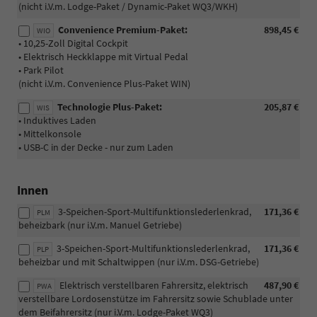
(nicht i.V.m. Lodge-Paket / Dynamic-Paket WQ3/WKH)
Convenience Premium-Paket:
898,45 €
WIO
• 10,25-Zoll Digital Cockpit
• Elektrisch Heckklappe mit Virtual Pedal
• Park Pilot
(nicht i.V.m. Convenience Plus-Paket WIN)
Technologie Plus-Paket:
205,87 €
WIS
• Induktives Laden
• Mittelkonsole
• USB-C in der Decke - nur zum Laden
Innen
3-Speichen-Sport-Multifunktionslederlenkrad,
171,36 €
PLM
beheizbark (nur i.V.m. Manuel Getriebe)
3-Speichen-Sport-Multifunktionslederlenkrad,
171,36 €
PLP
beheizbar und mit Schaltwippen (nur i.V.m. DSG-Getriebe)
Elektrisch verstellbaren Fahrersitz, elektrisch
487,90 €
PWA
verstellbare Lordosenstütze im Fahrersitz sowie Schublade unter
dem Beifahrersitz (nur i.V.m. Lodge-Paket WQ3)