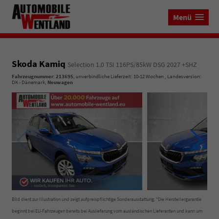
Menü
Skoda Kamiq
Selection 1.0 TSI 116PS/85kW DSG 2027 +SHZ
Fahrzeugnummer
:
213695
, unverbindliche Lieferzeit: 10-12 Wochen , Landesversion:
DK - Dänemark,
Neuwagen
Bild dient zur Illustration und zeigt aufpreispflichtige Sonderausstattung. "Die Herstellergarantie
beginnt bei EU-Fahrzeugen bereits bei Auslieferung vom ausländischen Lieferanten und kann um