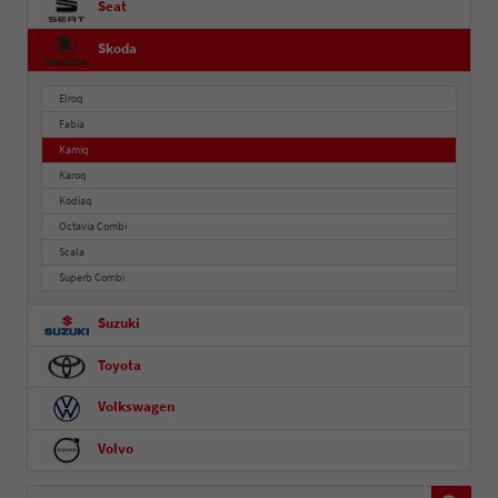
Seat
Skoda
Elroq
Fabia
Kamiq
Karoq
Kodiaq
Octavia Combi
Scala
Superb Combi
Suzuki
Toyota
Volkswagen
Volvo