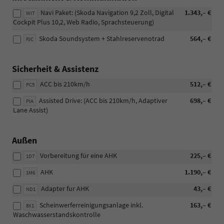
Navi Paket: (Skoda Navigation 9,2 Zoll, Digital
1.343,– €
WIT
Cockpit Plus 10,2, Web Radio, Sprachsteuerung)
Skoda Soundsystem + Stahlreservenotrad
564,– €
PJC
Sicherheit & Assistenz
ACC bis 210km/h
512,– €
PC5
Assisted Drive: (ACC bis 210km/h, Adaptiver
698,– €
PIA
Lane Assist)
Außen
Vorbereitung für eine AHK
225,– €
1D7
AHK
1.190,– €
1M6
Adapter fur AHK
43,– €
ND1
Scheinwerferreinigungsanlage inkl.
163,– €
8X1
Waschwasserstandskontrolle