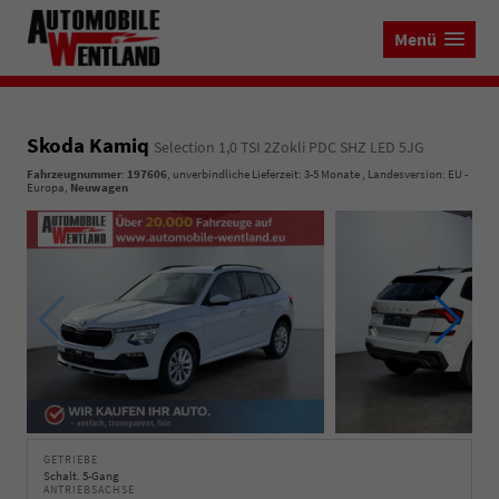
Menü
Skoda Kamiq
Selection 1,0 TSI 2Zokli PDC SHZ LED 5JG
Fahrzeugnummer
:
197606
, unverbindliche Lieferzeit: 3-5 Monate , Landesversion: EU -
Europa,
Neuwagen
GETRIEBE
Schalt. 5-Gang
ANTRIEBSACHSE