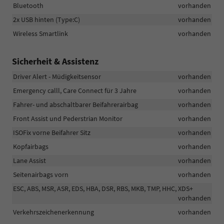
Bluetooth
vorhanden
2x USB hinten (Type:C)
vorhanden
Wireless Smartlink
vorhanden
Sicherheit & Assistenz
Driver Alert - Müdigkeitsensor
vorhanden
Emergency calll, Care Connect für 3 Jahre
vorhanden
Fahrer- und abschaltbarer Beifahrerairbag
vorhanden
Front Assist und Pederstrian Monitor
vorhanden
ISOFix vorne Beifahrer Sitz
vorhanden
Kopfairbags
vorhanden
Lane Assist
vorhanden
Seitenairbags vorn
vorhanden
ESC, ABS, MSR, ASR, EDS, HBA, DSR, RBS, MKB, TMP, HHC, XDS+
vorhanden
Verkehrszeichenerkennung
vorhanden