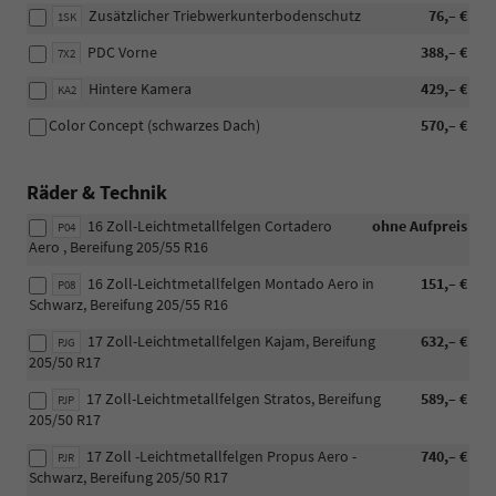
Zusätzlicher Triebwerkunterbodenschutz
76,– €
1SK
PDC Vorne
388,– €
7X2
Hintere Kamera
429,– €
KA2
Color Concept (schwarzes Dach)
570,– €
Räder & Technik
16 Zoll-Leichtmetallfelgen Cortadero
ohne Aufpreis
P04
Aero , Bereifung 205/55 R16
16 Zoll-Leichtmetallfelgen Montado Aero in
151,– €
P08
Schwarz, Bereifung 205/55 R16
17 Zoll-Leichtmetallfelgen Kajam, Bereifung
632,– €
PJG
205/50 R17
17 Zoll-Leichtmetallfelgen Stratos, Bereifung
589,– €
PJP
205/50 R17
17 Zoll -Leichtmetallfelgen Propus Aero -
740,– €
PJR
Schwarz, Bereifung 205/50 R17