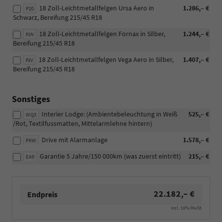
18 Zoll-Leichtmetallfelgen Ursa Aero in
1.286,– €
P20
Schwarz, Bereifung 215/45 R18
18 Zoll-Leichtmetallfelgen Fornax in Silber,
1.244,– €
PJN
Bereifung 215/45 R18
18 Zoll-Leichtmetallfelgen Vega Aero in Silber,
1.407,– €
PJV
Bereifung 215/45 R18
Sonstiges
Interier Lodge: (Ambientebeleuchtung in Weiß
525,– €
WQ3
/Rot, Textilfussmatten, Mittelarmlehne hintern)
Drive mit Alarmanlage
1.578,– €
PKW
Garantie 5 Jahre/150 000km (was zuerst eintritt)
215,– €
EA9
22.182,– €
Endpreis
incl. 19% MwSt.