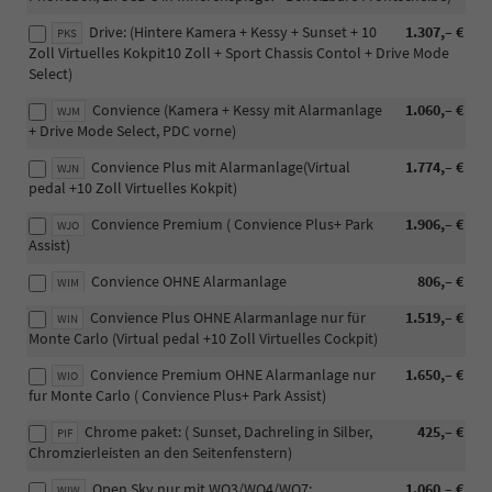
Drive: (Hintere Kamera + Kessy + Sunset + 10
1.307,– €
PKS
Zoll Virtuelles Kokpit10 Zoll + Sport Chassis Contol + Drive Mode
Select)
Convience (Kamera + Kessy mit Alarmanlage
1.060,– €
WJM
+ Drive Mode Select, PDC vorne)
Convience Plus mit Alarmanlage(Virtual
1.774,– €
WJN
pedal +10 Zoll Virtuelles Kokpit)
Convience Premium ( Convience Plus+ Park
1.906,– €
WJO
Assist)
Convience OHNE Alarmanlage
806,– €
WIM
Convience Plus OHNE Alarmanlage nur für
1.519,– €
WIN
Monte Carlo (Virtual pedal +10 Zoll Virtuelles Cockpit)
Convience Premium OHNE Alarmanlage nur
1.650,– €
WIO
fur Monte Carlo ( Convience Plus+ Park Assist)
Chrome paket: ( Sunset, Dachreling in Silber,
425,– €
PIF
Chromzierleisten an den Seitenfenstern)
Open Sky nur mit WQ3/WQ4/WQ7:
1.060,– €
WIW