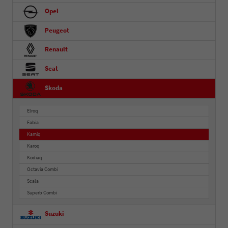
Opel
Peugeot
Renault
Seat
Skoda
Elroq
Fabia
Kamiq
Karoq
Kodiaq
Octavia Combi
Scala
Superb Combi
Suzuki