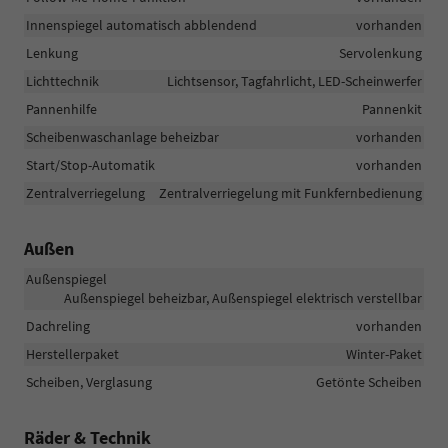
Innenspiegel automatisch abblendend
vorhanden
Lenkung
Servolenkung
Lichttechnik
Lichtsensor, Tagfahrlicht, LED-Scheinwerfer
Pannenhilfe
Pannenkit
Scheibenwaschanlage beheizbar
vorhanden
Start/Stop-Automatik
vorhanden
Zentralverriegelung
Zentralverriegelung mit Funkfernbedienung
Außen
Außenspiegel
Außenspiegel beheizbar, Außenspiegel elektrisch verstellbar
Dachreling
vorhanden
Herstellerpaket
Winter-Paket
Scheiben, Verglasung
Getönte Scheiben
Räder & Technik