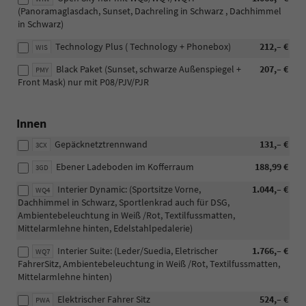
(Panoramaglasdach, Sunset, Dachreling in Schwarz , Dachhimmel
in Schwarz)
Technology Plus ( Technology + Phonebox)
212,– €
WIS
Black Paket (Sunset, schwarze Außenspiegel +
207,– €
PMY
Front Mask) nur mit P08/PJV/PJR
Innen
Gepäcknetztrennwand
131,– €
3CX
Ebener Ladeboden im Kofferraum
188,99 €
3GD
Interier Dynamic: (Sportsitze Vorne,
1.044,– €
WQ4
Dachhimmel in Schwarz, Sportlenkrad auch für DSG,
Ambientebeleuchtung in Weiß /Rot, Textilfussmatten,
Mittelarmlehne hinten, Edelstahlpedalerie)
Interier Suite: (Leder/Suedia, Eletrischer
1.766,– €
WQ7
FahrerSitz, Ambientebeleuchtung in Weiß /Rot, Textilfussmatten,
Mittelarmlehne hinten)
Elektrischer Fahrer Sitz
524,– €
PWA