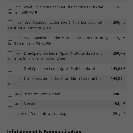
Zwei-Speichen Leder Multi Beheiztes Lenkrad
115,– €
PLE
nur mit WID/WIE
Drei-Speichen Leder Sport Multi Lenkrad mit
260,– €
PLM
Heizung nur mit WID/WIE
Zwei-Speichen Leder Multi Lenkrad mit Heizung
115,– €
PLG
fur DSG nur mit WID/WIE
Drei-Speichen Leder Sport Multi Lenkrad mit
260,– €
PLP
Heizung fur DSG nur mit WID/WIE
Drei-Speichen Leder Sport Multi Lenkrad
143,99 €
PLK
Drei-Speichen Leder Sport Multi Lenkrad fur
143,99 €
PLN
DSG
Beheizte Sitze Hinten
200,– €
4A4
Sunset
184,– €
4KF
Diebstahlwarnanlage
291,– €
PD1/PD3
Infotainment & Kommunikation