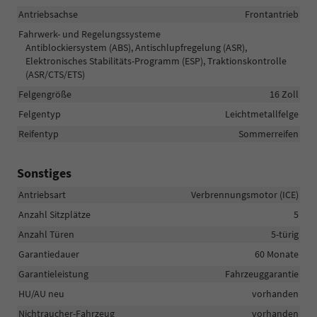
Antriebsachse
Frontantrieb
Fahrwerk- und Regelungssysteme
Antiblockiersystem (ABS), Antischlupfregelung (ASR),
Elektronisches Stabilitäts-Programm (ESP), Traktionskontrolle
(ASR/CTS/ETS)
Felgengröße
16 Zoll
Felgentyp
Leichtmetallfelge
Reifentyp
Sommerreifen
Sonstiges
Antriebsart
Verbrennungsmotor (ICE)
Anzahl Sitzplätze
5
Anzahl Türen
5-türig
Garantiedauer
60 Monate
Garantieleistung
Fahrzeuggarantie
HU/AU neu
vorhanden
Nichtraucher-Fahrzeug
vorhanden