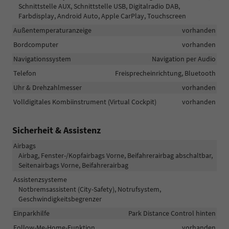
Schnittstelle AUX, Schnittstelle USB, Digitalradio DAB,
Farbdisplay, Android Auto, Apple CarPlay, Touchscreen
Außentemperaturanzeige
vorhanden
Bordcomputer
vorhanden
Navigationssystem
Navigation per Audio
Telefon
Freisprecheinrichtung, Bluetooth
Uhr & Drehzahlmesser
vorhanden
Volldigitales Kombiinstrument (Virtual Cockpit)
vorhanden
Sicherheit & Assistenz
Airbags
Airbag, Fenster-/Kopfairbags Vorne, Beifahrerairbag abschaltbar,
Seitenairbags Vorne, Beifahrerairbag
Assistenzsysteme
Notbremsassistent (City-Safety), Notrufsystem,
Geschwindigkeitsbegrenzer
Einparkhilfe
Park Distance Control hinten
Follow-Me-Home-Funktion
vorhanden