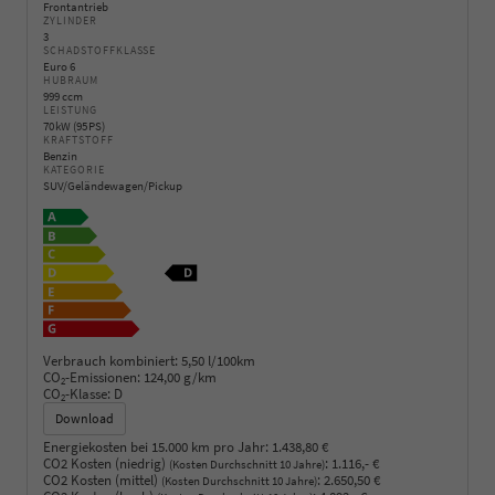
Frontantrieb
ZYLINDER
3
SCHADSTOFFKLASSE
Euro 6
HUBRAUM
999 ccm
LEISTUNG
70 kW (95 PS)
KRAFTSTOFF
Benzin
KATEGORIE
SUV/Geländewagen/Pickup
Verbrauch kombiniert:
5,50 l/100km
CO
-Emissionen:
124,00 g/km
2
CO
-Klasse:
D
2
Download
Energiekosten bei 15.000 km pro Jahr:
1.438,80 €
CO2 Kosten (niedrig)
:
1.116,- €
(Kosten Durchschnitt 10 Jahre)
CO2 Kosten (mittel)
:
2.650,50 €
(Kosten Durchschnitt 10 Jahre)