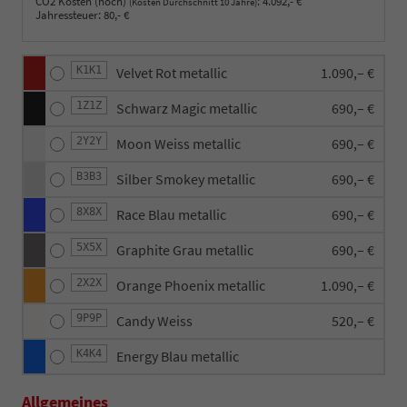
CO2 Kosten (hoch)
:
4.092,- €
(Kosten Durchschnitt 10 Jahre)
Jahressteuer:
80,- €
K1K1
Velvet Rot metallic
1.090,– €
1Z1Z
Schwarz Magic metallic
690,– €
2Y2Y
Moon Weiss metallic
690,– €
B3B3
Silber Smokey metallic
690,– €
8X8X
Race Blau metallic
690,– €
5X5X
Graphite Grau metallic
690,– €
2X2X
Orange Phoenix metallic
1.090,– €
9P9P
Candy Weiss
520,– €
K4K4
Energy Blau metallic
Allgemeines