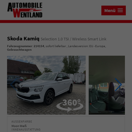
Menü
Skoda Kamiq
Selection 1.0 TSI / Wireless Smart Link
Fahrzeugnummer
:
214154
,
sofort lieferbar
, Landesversion: EU - Europa,
Gebrauchtwagen
AUSSENFARBE
Moon Weiß
INNENAUSSTATTUNG