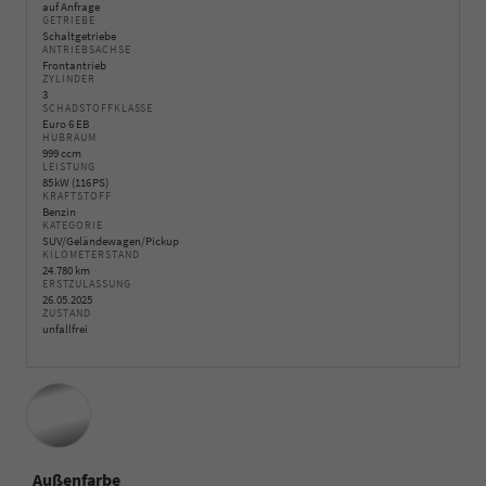
auf Anfrage
GETRIEBE
Schaltgetriebe
ANTRIEBSACHSE
Frontantrieb
ZYLINDER
3
SCHADSTOFFKLASSE
Euro 6 EB
HUBRAUM
999 ccm
LEISTUNG
85 kW (116 PS)
KRAFTSTOFF
Benzin
KATEGORIE
SUV/Geländewagen/Pickup
KILOMETERSTAND
24.780 km
ERSTZULASSUNG
26.05.2025
ZUSTAND
unfallfrei
Außenfarbe