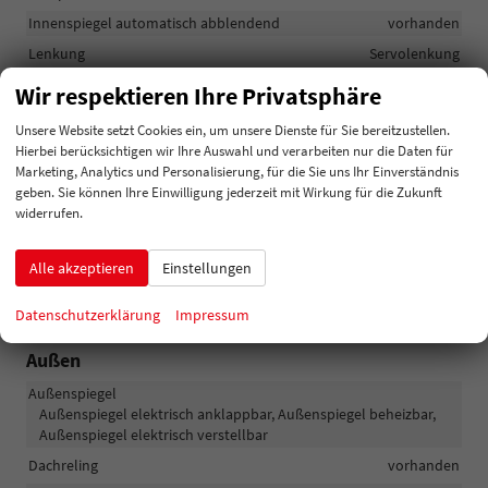
Innenspiegel automatisch abblendend
vorhanden
Lenkung
Servolenkung
Lichttechnik
Wir respektieren Ihre Privatsphäre
Lichtsensor, Nebelscheinwerfer mit Kurvenlicht, LED-
Rückleuchten, LED-Scheinwerfer, LED-Tagfahrlicht, Voll-LED
Unsere Website setzt Cookies ein, um unsere Dienste für Sie bereitzustellen.
Scheinwerfer
Hierbei berücksichtigen wir Ihre Auswahl und verarbeiten nur die Daten für
Marketing, Analytics und Personalisierung, für die Sie uns Ihr Einverständnis
Pannenhilfe
Pannenkit
geben. Sie können Ihre Einwilligung jederzeit mit Wirkung für die Zukunft
Start/Stop-Automatik
vorhanden
widerrufen.
Zentralverriegelung
Zentralverriegelung, Zentralverriegelung mit
Alle akzeptieren
Einstellungen
Funkfernbedienung, Schlüssellose Zentralverriegelung (Keyless
Go)
Datenschutzerklärung
Impressum
Außen
Außenspiegel
Außenspiegel elektrisch anklappbar, Außenspiegel beheizbar,
Außenspiegel elektrisch verstellbar
Dachreling
vorhanden