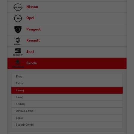
Nissan
Opel
Peugeot
Renault
Seat
Skoda
Elroq
Fabia
Kamiq
Karoq
Kodiaq
Octavia Combi
Scala
Superb Combi