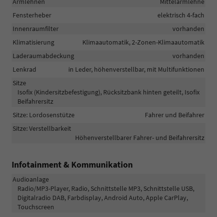
Armlehnen
Mittelarmlehne
Fensterheber
elektrisch 4-fach
Innenraumfilter
vorhanden
Klimatisierung
Klimaautomatik, 2-Zonen-Klimaautomatik
Laderaumabdeckung
vorhanden
Lenkrad
in Leder, höhenverstellbar, mit Multifunktionen
Sitze
Isofix (Kindersitzbefestigung), Rücksitzbank hinten geteilt, Isofix
Beifahrersitz
Sitze: Lordosenstütze
Fahrer und Beifahrer
Sitze: Verstellbarkeit
Höhenverstellbarer Fahrer- und Beifahrersitz
Infotainment & Kommunikation
Audioanlage
Radio/MP3-Player, Radio, Schnittstelle MP3, Schnittstelle USB,
Digitalradio DAB, Farbdisplay, Android Auto, Apple CarPlay,
Touchscreen