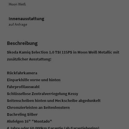
Moon Weiß
Innenausstattung
auf Anfrage
Beschreibung
Skoda Kamiq Selection 1.0 TSI 115PS in Moon Weiß Metallic mit
zusätzlicher Ausstattung:
Rückfahrkamera
Einparkhilfe vorne und hinten
Fahrprofilauswahl
Schlüssellose Zentralverriegelung Kessy
Seitenscheiben hinten und Heckscheibe abgedunkelt
Chromzierleisten an Seitenfenstern
Dachreling Silber
Alufelgen 16" "Montado"
4 Jahre oder 60.000km Garantie (ab Garantiebeginn)