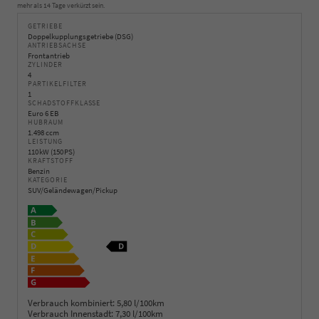
mehr als 14 Tage verkürzt sein.
GETRIEBE
Doppelkupplungsgetriebe (DSG)
ANTRIEBSACHSE
Frontantrieb
ZYLINDER
4
PARTIKELFILTER
1
SCHADSTOFFKLASSE
Euro 6 EB
HUBRAUM
1.498 ccm
LEISTUNG
110 kW (150 PS)
KRAFTSTOFF
Benzin
KATEGORIE
SUV/Geländewagen/Pickup
Verbrauch kombiniert:
5,80 l/100km
Verbrauch Innenstadt:
7,30 l/100km