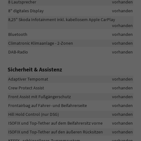
8 Lautsprecher
vorhanden
8" digitales Display
vorhanden
8,25" Skoda Infotainment inkl. kabellosem Apple CarPlay
vorhanden
Bluetooth
vorhanden
Climatronic Klimaanlage - 2-Zonen
vorhanden
DAB-Radio
vorhanden
Sicherheit & Assistenz
Adaptiver Tempomat
vorhanden
Crew Protect Assist
vorhanden
Front Assist mit Fußgängerschutz
vorhanden
Frontairbag auf Fahrer- und Beifahrerseite
vorhanden
Hill Hold Control (nur DSG)
vorhanden
ISOFIX und Top-Tether auf dem Beifahrersitz vorne
vorhanden
ISOFIX und Top-Tether auf den äußeren Rücksitzen
vorhanden
KESSY - schlüsselloses Zugangssystem
vorhanden