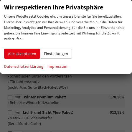
Wir respektieren Ihre Privatsphäre
Optionale Extras
Unsere Website setzt Cookies ein, um unsere Dienste für Sie bereitzustellen.
Pakete
Hierbei berücksichtigen wir Ihre Auswahl und verarbeiten nur die Daten für
Assisted Drive-Paket:
316,54 €
Marketing, Analytics und Personalisierung, für die Sie uns Ihr Einverständnis
PIB
• Seitenassistent Radar, hinten
geben. Sie können Ihre Einwilligung jederzeit mit Wirkung für die Zukunft
• USB-C in der Decke nur zum Laden
widerrufen.
Simply Clever Plus-Paket:
315,35 €
PIK
Alle akzeptieren
Einstellungen
• Abfallbehälter
• Ein ablethalter für Kopfstütze
• Gepäcknetz
Datenschutzerklärung
Impressum
• Kofferaummatte Gummi/Textil
• Schubladen unter den Vordersitzen
• Türkantenschutz
(nicht i.V.m. Suite Black-Paket WQ7)
Winter Premium Paket:
178,50 €
WIE
• Beheizte Windschutzscheibe
Licht- und Sicht Plus-Paket:
913,92 €
WII
• Matrix-LED-Scheinwerfer
(Serie Monte Carlo)