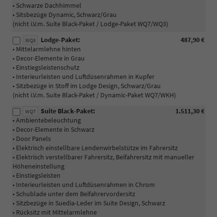
• Schwarze Dachhimmel
• Sitsbezüge Dynamic, Schwarz/Grau
(nicht i.V.m. Suite Black-Paket / Lodge-Paket WQ7/WQ3)
Lodge-Paket:
487,90 €
WQ3
• Mittelarmlehne hinten
• Decor-Elemente in Grau
• Einstiegsleistenschutz
• Interieurleisten und Luftdüsenrahmen in Kupfer
• Sitzbezüge in Stoff im Lodge Design, Schwarz/Grau
(nicht i.V.m. Suite Black-Paket / Dynamic-Paket WQ7/WKH)
Suite Black-Paket:
1.511,30 €
WQ7
• Ambientebeleuchtung
• Decor-Elemente in Schwarz
• Door Panels
• Elektrisch einstellbare Lendenwirbelstütze im Fahrersitz
• Elektrisch verstellbarer Fahrersitz, Beifahrersitz mit manueller
Höheneinstellung
• Einstiegsleisten
• Interieurleisten und Luftdüsenrahmen in Chrom
• Schublade unter dem Beifahrervordersitz
• Sitzbezüge in Suedia-Leder im Suite Design, Schwarz
• Rücksitz mit Mittelarmlehne