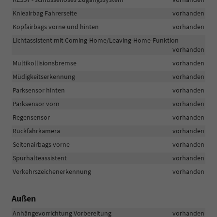
Knieairbag Fahrerseite
vorhanden
Kopfairbags vorne und hinten
vorhanden
Lichtassistent mit Coming-Home/Leaving-Home-Funktion
vorhanden
Multikollisionsbremse
vorhanden
Müdigkeitserkennung
vorhanden
Parksensor hinten
vorhanden
Parksensor vorn
vorhanden
Regensensor
vorhanden
Rückfahrkamera
vorhanden
Seitenairbags vorne
vorhanden
Spurhalteassistent
vorhanden
Verkehrszeichenerkennung
vorhanden
Außen
Anhängevorrichtung Vorbereitung
vorhanden