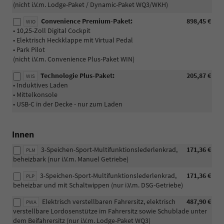
(nicht i.V.m. Lodge-Paket / Dynamic-Paket WQ3/WKH)
Convenience Premium-Paket:
898,45 €
WIO
• 10,25-Zoll Digital Cockpit
• Elektrisch Heckklappe mit Virtual Pedal
• Park Pilot
(nicht i.V.m. Convenience Plus-Paket WIN)
Technologie Plus-Paket:
205,87 €
WIS
• Induktives Laden
• Mittelkonsole
• USB-C in der Decke - nur zum Laden
Innen
3-Speichen-Sport-Multifunktionslederlenkrad,
171,36 €
PLM
beheizbark (nur i.V.m. Manuel Getriebe)
3-Speichen-Sport-Multifunktionslederlenkrad,
171,36 €
PLP
beheizbar und mit Schaltwippen (nur i.V.m. DSG-Getriebe)
Elektrisch verstellbaren Fahrersitz, elektrisch
487,90 €
PWA
verstellbare Lordosenstütze im Fahrersitz sowie Schublade unter
dem Beifahrersitz (nur i.V.m. Lodge-Paket WQ3)