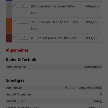
B3
B3 - Smokey Diamond Silver
669,97 €
Met.
2X
2X - Phoenix Orange Exclusive
1.099,56 €
Met.
K1
K1 - Velvet Red Exclusive Met.
1.099,56 €
Allgemeines
Räder & Technik
Antriebsachse
Frontantrieb
Sonstiges
Antriebsart
Verbrennungsmotor (ICE)
Anzahl Sitzplätze
5
Anzahl Türen
5-türig
Codes: Hersteller-Code
NW4DPD