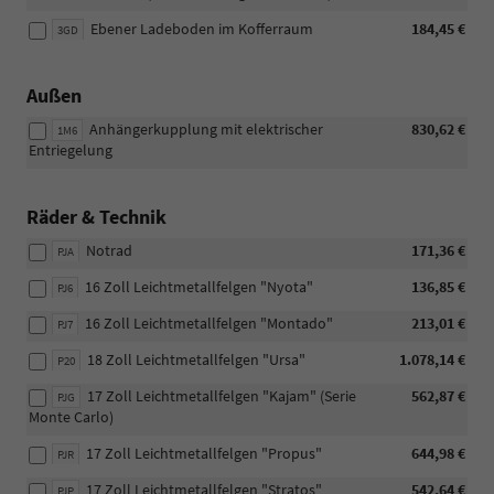
Ebener Ladeboden im Kofferraum
184,45 €
3GD
Außen
Anhängerkupplung mit elektrischer
830,62 €
1M6
Entriegelung
Räder & Technik
Notrad
171,36 €
PJA
16 Zoll Leichtmetallfelgen "Nyota"
136,85 €
PJ6
16 Zoll Leichtmetallfelgen "Montado"
213,01 €
PJ7
18 Zoll Leichtmetallfelgen "Ursa"
1.078,14 €
P20
17 Zoll Leichtmetallfelgen "Kajam" (Serie
562,87 €
PJG
Monte Carlo)
17 Zoll Leichtmetallfelgen "Propus"
644,98 €
PJR
17 Zoll Leichtmetallfelgen "Stratos"
542,64 €
PJP