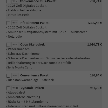
Convenience Plus-Paket:
768,74 €
WIN
• 10,25 Zoll Digitales Cockpit
• Elektrische Heckklappe
• Virtuelles Pedal
Infotainment-Paket:
1.305,43 €
WIT
• 10,25 Zoll Digitales Cockpit
• Amundsen Navigationssystem mit 9,2 Zoll Touchscreen
• Netzradio
Open Sky-paket:
1.050,77 €
WIW
• Panoramadach
• Schwarze Dachhimmel
• Schwarze Dachleisten und Schwarze Seiteinfensterleisten
• Brillenhalterung in der Dachkonsole entfällt
(Serie Monte Carlo
Convenience Paket:
280,84 €
WJM
• Diebstahlwarnanlage + Safelock
Dynamic-Paket:
981,75 €
WKH
• Alupedalset
• Ambientebeleuchtung
• Rücksitz mit Mittelarmlehne
• Interieurlisten und Luftausströmerrahmen in Rot