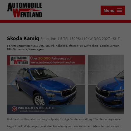
Menü
Skoda Kamiq
Selection 1.5 TSI 150PS/110kW DSG 2027 +SHZ
Fahrzeugnummer
:
213696
, unverbindliche Lieferzeit: 10-12 Wochen , Landesversion:
DK - Dänemark,
Neuwagen
Bild dient zur Illustration und zeigt aufpreispflichtige Sonderausstattung. "Die Herstellergarantie
beginnt bei EU-Fahrzeugen bereits bei Auslieferung vom ausländischen Lieferanten und kann um