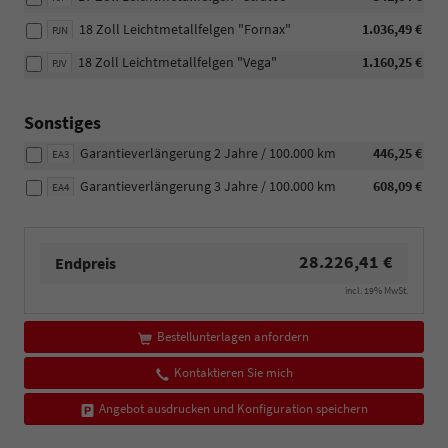
18 Zoll Leichtmetallfelgen "Fornax"
1.036,49 €
PJN
18 Zoll Leichtmetallfelgen "Vega"
1.160,25 €
PJV
Sonstiges
Garantieverlängerung 2 Jahre / 100.000 km
446,25 €
EA3
Garantieverlängerung 3 Jahre / 100.000 km
608,09 €
EA4
28.226,41 €
Endpreis
incl. 19% MwSt.
Bestellunterlagen anfordern
Kontaktieren Sie mich
Angebot ausdrucken und Konfiguration speichern