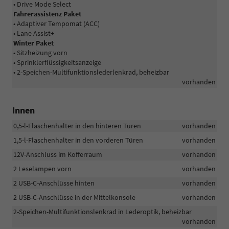
• Drive Mode Select
Fahrerassistenz Paket
• Adaptiver Tempomat (ACC)
• Lane Assist+
Winter Paket
• Sitzheizung vorn
• Sprinklerflüssigkeitsanzeige
• 2-Speichen-Multifunktionslederlenkrad, beheizbar
vorhanden
Innen
0,5-l-Flaschenhalter in den hinteren Türen
vorhanden
1,5-l-Flaschenhalter in den vorderen Türen
vorhanden
12V-Anschluss im Kofferraum
vorhanden
2 Leselampen vorn
vorhanden
2 USB-C-Anschlüsse hinten
vorhanden
2 USB-C-Anschlüsse in der Mittelkonsole
vorhanden
2-Speichen-Multifunktionslenkrad in Lederoptik, beheizbar
vorhanden