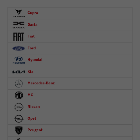
Cupra
Dacia
Fiat
Ford
Hyundai
Kia
Mercedes-Benz
MG
Nissan
Opel
Peugeot