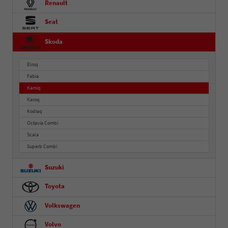
Renault
Seat
Skoda
Elroq
Fabia
Kamiq
Karoq
Kodiaq
Octavia Combi
Scala
Superb Combi
Suzuki
Toyota
Volkswagen
Volvo