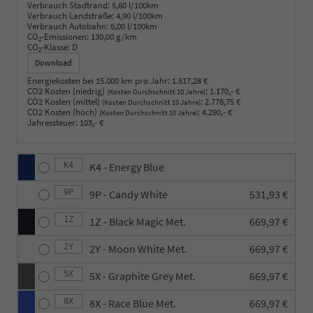
Verbrauch Stadtrand:
5,60 l/100km
Verbrauch Landstraße:
4,90 l/100km
Verbrauch Autobahn:
6,00 l/100km
CO
-Emissionen:
130,00 g/km
2
CO
-Klasse:
D
2
Download
Energiekosten bei 15.000 km pro Jahr:
1.517,28 €
CO2 Kosten (niedrig)
:
1.170,- €
(Kosten Durchschnitt 10 Jahre)
CO2 Kosten (mittel)
:
2.778,75 €
(Kosten Durchschnitt 10 Jahre)
CO2 Kosten (hoch)
:
4.290,- €
(Kosten Durchschnitt 10 Jahre)
Jahressteuer:
103,- €
K4
K4 - Energy Blue
9P
9P - Candy White
531,93 €
1Z
1Z - Black Magic Met.
669,97 €
2Y
2Y - Moon White Met.
669,97 €
5X
5X - Graphite Grey Met.
669,97 €
8X
8X - Race Blue Met.
669,97 €