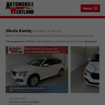
Menü
Skoda Kamiq
Selection 1.0 TSI DSG
Matrix+AHK+Kamera+Sunset+PDCvohi+Kessy+Sitzheizung+GV4
Fahrzeugnummer
:
197173
,
sofort lieferbar
, Landesversion: EU - Europa,
Neuwagen
AUSSENFARBE
[2Y2Y] Moon White Perleffekt