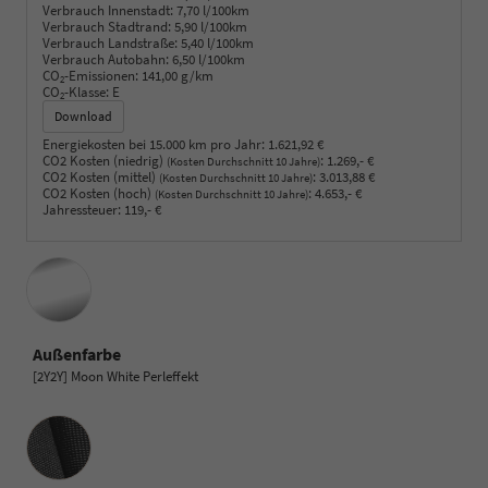
Verbrauch Innenstadt:
7,70 l/100km
Verbrauch Stadtrand:
5,90 l/100km
Verbrauch Landstraße:
5,40 l/100km
Verbrauch Autobahn:
6,50 l/100km
CO
-Emissionen:
141,00 g/km
2
CO
-Klasse:
E
2
Download
Energiekosten bei 15.000 km pro Jahr:
1.621,92 €
CO2 Kosten (niedrig)
:
1.269,- €
(Kosten Durchschnitt 10 Jahre)
CO2 Kosten (mittel)
:
3.013,88 €
(Kosten Durchschnitt 10 Jahre)
CO2 Kosten (hoch)
:
4.653,- €
(Kosten Durchschnitt 10 Jahre)
Jahressteuer:
119,- €
Außenfarbe
[2Y2Y] Moon White Perleffekt
Innenausstattung