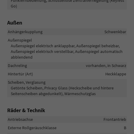
Funkfernbedienung, Schlüssellose Zentralverriegelung (Keyless
Go)
Außen
Anhängerkupplung
Schwenkbar
Außenspiegel
Außenspiegel elektrisch anklappbar, Außenspiegel beheizbar,
Außenspiegel elektrisch verstellbar, Außenspiegel automatisch
abblendend
Dachreling
vorhanden, in Schwarz
Hintertür (Art)
Heckklappe
Scheiben, Verglasung
Getönte Scheiben, Privacy Glass (Heckscheibe und hintere
Seitenscheiben abgedunkelt), Wärmeschutzglas
Räder & Technik
Antriebsachse
Frontantrieb
Externe Rollgeräuschklasse
B