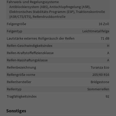
Fahrwerk- und Regelungssysteme
Antiblockiersystem (ABS), Antischlupfregelung (ASR),
Elektronisches Stabilitäts-Programm (ESP), Traktionskontrolle
(ASR/CTS/ETS), Reifendruckkontrolle
Felgengröße
16 Zoll
Felgentyp
Leichtmetallfelge
Lautstärke externes Rollgeräusch der Reifen
71 dB
Reifen-Geschwindigkeitsindex
H
Reifen-Kraftstoffeffizienzklasse
A
Reifen-Nasshaftungsklasse
A
Reifenbezeichnung
Turanza Eco
Reifengröße vorne
205/60 R16
Reifenhersteller
Bridgestone
Reifentyp
Sommerreifen
Tragfähigkeitsindex
92
Sonstiges