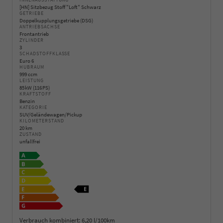
INNENAUSSTATTUNG
[HN] Sitzbezug Stoff "Loft" Schwarz
GETRIEBE
Doppelkupplungsgetriebe (DSG)
ANTRIEBSACHSE
Frontantrieb
ZYLINDER
3
SCHADSTOFFKLASSE
Euro 6
HUBRAUM
999 ccm
LEISTUNG
85 kW (116 PS)
KRAFTSTOFF
Benzin
KATEGORIE
SUV/Geländewagen/Pickup
KILOMETERSTAND
20 km
ZUSTAND
unfallfrei
Verbrauch kombiniert:
6,20 l/100km