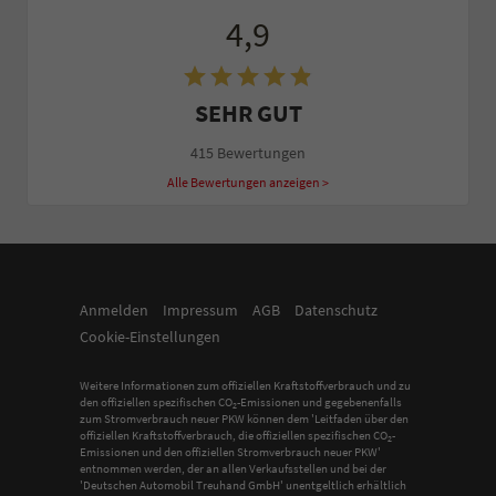
4,9
SEHR GUT
415 Bewertungen
Alle Bewertungen anzeigen >
Anmelden
Impressum
AGB
Datenschutz
Cookie-Einstellungen
Weitere Informationen zum offiziellen Kraftstoffverbrauch und zu
den offiziellen spezifischen CO
-Emissionen und gegebenenfalls
2
zum Stromverbrauch neuer PKW können dem 'Leitfaden über den
offiziellen Kraftstoffverbrauch, die offiziellen spezifischen CO
-
2
Emissionen und den offiziellen Stromverbrauch neuer PKW'
entnommen werden, der an allen Verkaufsstellen und bei der
'Deutschen Automobil Treuhand GmbH' unentgeltlich erhältlich