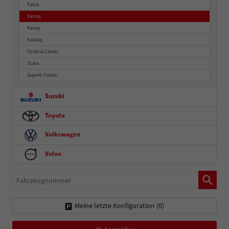
Fabia
Kamiq
Karoq
Kodiaq
Octavia Combi
Scala
Superb Combi
Suzuki
Toyota
Volkswagen
Volvo
Fahrzeugnummer
Meine letzte Konfiguration (
0
)