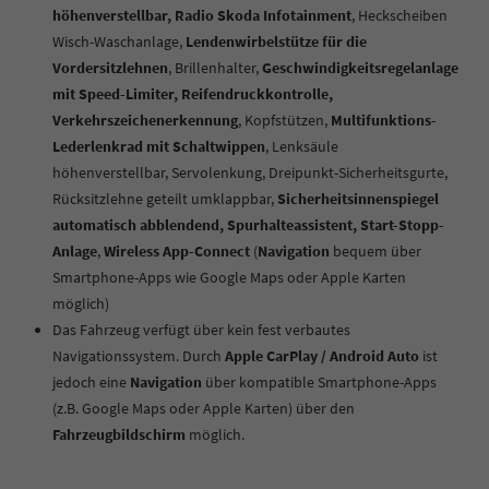
höhenverstellbar, Radio Skoda Infotainment
, Heckscheiben
Wisch-Waschanlage,
Lendenwirbelstütze für die
Vordersitzlehnen
, Brillenhalter,
Geschwindigkeitsregelanlage
mit Speed-Limiter, Reifendruckkontrolle,
Verkehrszeichenerkennung
, Kopfstützen,
Multifunktions-
Lederlenkrad mit Schaltwippen
, Lenksäule
höhenverstellbar,
Servolenkung, Dreipunkt-Sicherheitsgurte,
Rücksitzlehne geteilt umklappbar,
Sicherheitsinnenspiegel
automatisch abblendend, Spurhalteassistent, Start-Stopp-
Anlage
,
Wireless App-Connect
(
Navigation
bequem über
Smartphone-Apps wie Google Maps oder Apple Karten
möglich)
Das Fahrzeug verfügt über kein fest verbautes
Navigationssystem. Durch
Apple CarPlay / Android Auto
ist
jedoch eine
Navigation
über kompatible Smartphone-Apps
(z.B. Google Maps oder Apple Karten) über den
Fahrzeugbildschirm
möglich.