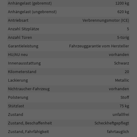
Anhängelast (gebremst)
1200 kg
Anhängelast (ungebremst)
620 kg
Antriebsart
Verbrennungsmotor (ICE)
Anzahl Sitzplätze
5
Anzahl Türen
5-türig
Garantieleistung
Fahrzeuggarantie vom Hersteller
HU/AU neu
vorhanden
Innenausstattung
Schwarz
Kilometerstand
20
Lackierung
Metallic
Nichtraucher-Fahrzeug
vorhanden
Polsterung
Stoff
Stützlast
75 kg
Zustand
unfallfrei
Zustand, Beschaffenheit
Scheckheftgepflegt
Zustand, Fahrfähigkeit
fahrtauglich