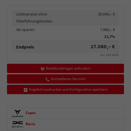
Listenpreise ohne
35.040,– €
Überführungskosten
Sie sparen:
7.960,– €
22,7%
27.080,– €
Endpreis
incl. 19% MwSt.,
Bestellunterlagen anfordern
Kontaktieren Sie mich
Angebot ausdrucken und Konfiguration speichern
Cupra
Dacia