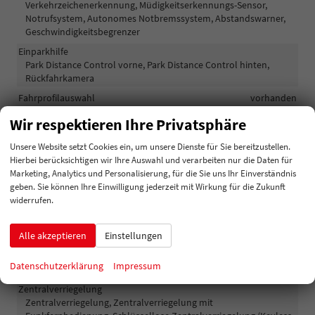
Verkehrzeichenerkennung, Müdigkeitserkennungs-Sensor,
Notrufsystem, Autonomes Notbremssystem, Abstandswarner,
Geschwindigkeitsbegrenzer
Einparkhilfe
Park Distance Control vorne, Park Distance Control hinten,
Rückfahrkamera
Fahrprofilauswahl
vorhanden
Innenspiegel automatisch abblendend
vorhanden
Wir respektieren Ihre Privatsphäre
Lenkung
Servolenkung
Unsere Website setzt Cookies ein, um unsere Dienste für Sie bereitzustellen.
Lichttechnik
Hierbei berücksichtigen wir Ihre Auswahl und verarbeiten nur die Daten für
Kurvenlicht, Lichtsensor, Nebelscheinwerfer, Tagfahrlicht,
Marketing, Analytics und Personalisierung, für die Sie uns Ihr Einverständnis
Nebelscheinwerfer mit Kurvenlicht, LED-Rückleuchten, LED-
geben. Sie können Ihre Einwilligung jederzeit mit Wirkung für die Zukunft
Scheinwerfer, Fernlichtassistent, LED-Tagfahrlicht, Blendfreies
widerrufen.
Fernlicht, Voll-LED Scheinwerfer
Pannenhilfe
Notrad
Alle akzeptieren
Einstellungen
Start/Stop-Automatik
vorhanden
Datenschutzerklärung
Impressum
Waschwasserstandsanzeige
vorhanden
Zentralverriegelung
Zentralverriegelung, Zentralverriegelung mit