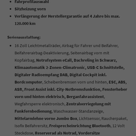
Fahrprofilauswahl
Sitzheizung vorn
Verlängerung der Herstellergarantie auf 4 Jahre bis max.
120.000 km
Serienausstattung:
16 Zoll Leichtmetallräder, Airbag für Fahrer und Beifahrer,
Beifahrerairbag-Deaktivierung, Seitenairbag vorn mit
Kopfairbag,
Notrufsystem eCall, Dachreling in Schwarz,
Klimaautomatik 2-Zonen-Climatronic, USB-C Schnittstelle,
Digitaler Radioempfang DAB, Digital Cockpit inkl.
Bordcomputer
, Scheibenbremsen vorn und hinten,
ESC, ABS,
ASR, Front Assist inkl. City-Notbremsfunktion, Fensterheber
vorn und hinten elektrisch, Berganfahrassistent
,
Wegfahrsperre elektronisch,
Zentralverriegelung mit
Funkfernbedienung
, Waschwasser-Standanzeige,
Mittelarmlehne vorne Jumbo Box
, Lichtsensor, Raucherpaket,
Isofix Beifahrersitz,
Freisprecheinrichtung Bluetooth
, 12 Volt
Steckdose,
Reserverad als Notrad, Vordersitze