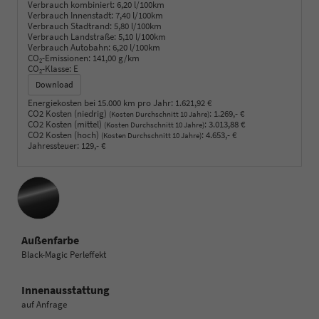
Verbrauch kombiniert:
6,20 l/100km
Verbrauch Innenstadt:
7,40 l/100km
Verbrauch Stadtrand:
5,80 l/100km
Verbrauch Landstraße:
5,10 l/100km
Verbrauch Autobahn:
6,20 l/100km
CO
-Emissionen:
141,00 g/km
2
CO
-Klasse:
E
2
Download
Energiekosten bei 15.000 km pro Jahr:
1.621,92 €
CO2 Kosten (niedrig)
:
1.269,- €
(Kosten Durchschnitt 10 Jahre)
CO2 Kosten (mittel)
:
3.013,88 €
(Kosten Durchschnitt 10 Jahre)
CO2 Kosten (hoch)
:
4.653,- €
(Kosten Durchschnitt 10 Jahre)
Jahressteuer:
129,- €
Außenfarbe
Black-Magic Perleffekt
Innenausstattung
auf Anfrage