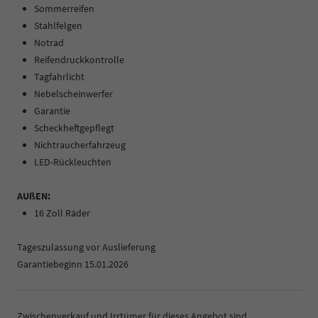
Sommerreifen
Stahlfelgen
Notrad
Reifendruckkontrolle
Tagfahrlicht
Nebelscheinwerfer
Garantie
Scheckheftgepflegt
Nichtraucherfahrzeug
LED-Rückleuchten
AUßEN:
16 Zoll Räder
Tageszulassung vor Auslieferung
Garantiebeginn 15.01.2026
Zwischenverkauf und Irrtümer für dieses Angebot sind