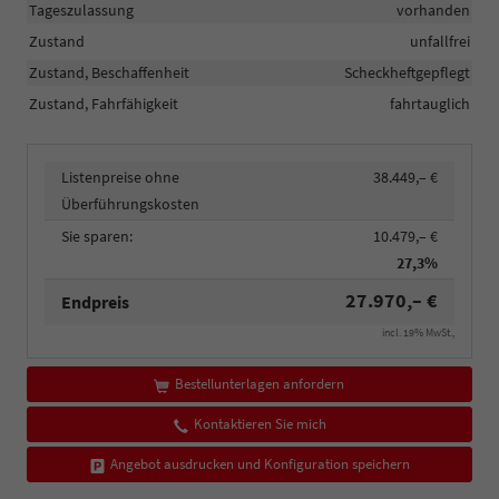
Tageszulassung
vorhanden
Zustand
unfallfrei
Zustand, Beschaffenheit
Scheckheftgepflegt
Zustand, Fahrfähigkeit
fahrtauglich
Listenpreise ohne
38.449,– €
Überführungskosten
Sie sparen:
10.479,– €
27,3%
27.970,– €
Endpreis
incl. 19% MwSt.,
Bestellunterlagen anfordern
Kontaktieren Sie mich
Angebot ausdrucken und Konfiguration speichern