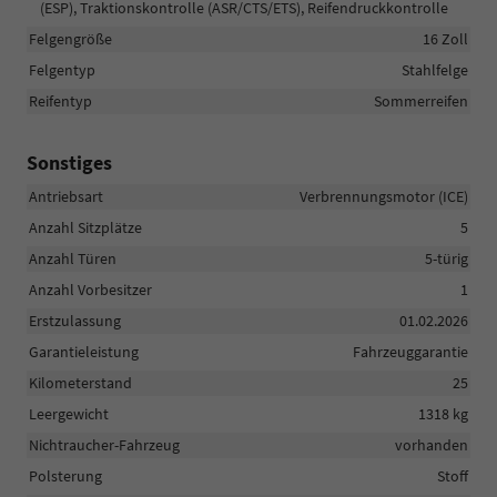
(ESP), Traktionskontrolle (ASR/CTS/ETS), Reifendruckkontrolle
Felgengröße
16 Zoll
Felgentyp
Stahlfelge
Reifentyp
Sommerreifen
Sonstiges
Antriebsart
Verbrennungsmotor (ICE)
Anzahl Sitzplätze
5
Anzahl Türen
5-türig
Anzahl Vorbesitzer
1
Erstzulassung
01.02.2026
Garantieleistung
Fahrzeuggarantie
Kilometerstand
25
Leergewicht
1318 kg
Nichtraucher-Fahrzeug
vorhanden
Polsterung
Stoff