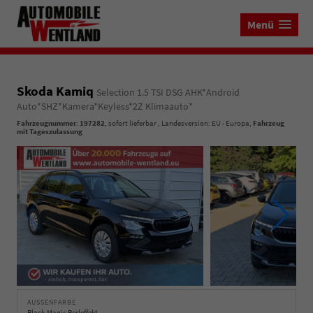
Menü
Skoda Kamiq
Selection 1.5 TSI DSG AHK*Android
Auto*SHZ*Kamera*Keyless*2Z Klimaauto*
Fahrzeugnummer
:
197282
,
sofort lieferbar
, Landesversion: EU - Europa,
Fahrzeug
mit Tageszulassung
AUSSENFARBE
Black-Magic Perleffekt