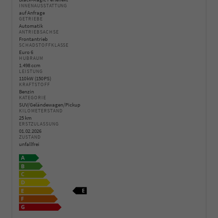
INNENAUSSTATTUNG
auf Anfrage
GETRIEBE
Automatik
ANTRIEBSACHSE
Frontantrieb
SCHADSTOFFKLASSE
Euro 6
HUBRAUM
1.498 ccm
LEISTUNG
110 kW (150 PS)
KRAFTSTOFF
Benzin
KATEGORIE
SUV/Geländewagen/Pickup
KILOMETERSTAND
25 km
ERSTZULASSUNG
01.02.2026
ZUSTAND
unfallfrei