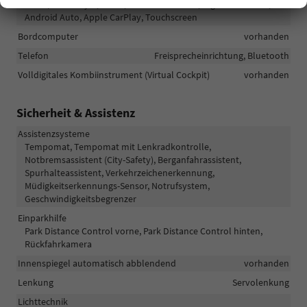
Radio/MP3-Player, Radio, Schnittstelle USB, Digitalradio DAB,
Android Auto, Apple CarPlay, Touchscreen
Bordcomputer
vorhanden
Telefon
Freisprecheinrichtung, Bluetooth
Volldigitales Kombiinstrument (Virtual Cockpit)
vorhanden
Sicherheit & Assistenz
Assistenzsysteme
Tempomat, Tempomat mit Lenkradkontrolle,
Notbremsassistent (City-Safety), Berganfahrassistent,
Spurhalteassistent, Verkehrzeichenerkennung,
Müdigkeitserkennungs-Sensor, Notrufsystem,
Geschwindigkeitsbegrenzer
Einparkhilfe
Park Distance Control vorne, Park Distance Control hinten,
Rückfahrkamera
Innenspiegel automatisch abblendend
vorhanden
Lenkung
Servolenkung
Lichttechnik