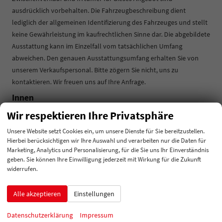
ausdrücklich vorbehalten. Die Fahrzeugbeschreibung dient
lediglich der allgemeinen Identifizierung des Fahrzeuges und stellt
keine Gewährleistung im kaufrechtlichen Sinne dar. Die abgebildete
Ausstattung kann im Einzelfall vom tatsächlichen Umfang
abweichen. Den genauen Ausstattungsumfang erhalten Sie von
unserem Verkaufspersonal. Bitte zögern Sie nicht, uns zu
kontaktieren. Wir freuen uns auf Ihre Anfrage.
Innen
Klimatisierung
2-Zonen-Klimaautomatik
Wir respektieren Ihre Privatsphäre
Lenkrad
in Leder, höhenverstellbar, mit Multifunktionen
Unsere Website setzt Cookies ein, um unsere Dienste für Sie bereitzustellen.
Sitze
Hierbei berücksichtigen wir Ihre Auswahl und verarbeiten nur die Daten für
Isofix (Kindersitzbefestigung), Rücksitzbank hinten geteilt,
Marketing, Analytics und Personalisierung, für die Sie uns Ihr Einverständnis
Sitzheizung, Isofix Beifahrersitz
geben. Sie können Ihre Einwilligung jederzeit mit Wirkung für die Zukunft
widerrufen.
Sitze: Lordosenstütze
Fahrer
Alle akzeptieren
Einstellungen
Infotainment & Kommunikation
Datenschutzerklärung
Impressum
Audioanlage