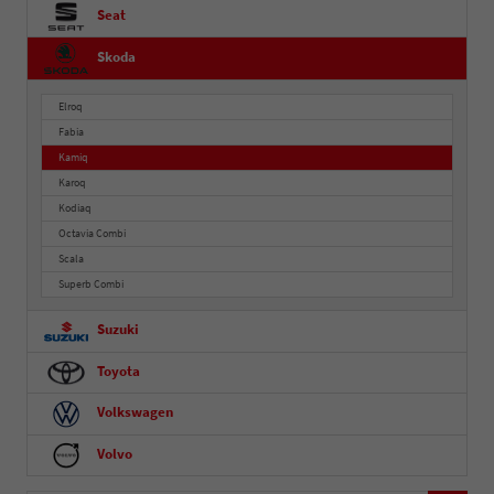
Seat
Skoda
Elroq
Fabia
Kamiq
Karoq
Kodiaq
Octavia Combi
Scala
Superb Combi
Suzuki
Toyota
Volkswagen
Volvo