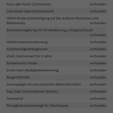
und
Easy Light Assist (Lichtsensor)
vorhanden
Notbremsunterstützung
und
Lane Assist (Spurhalteassistent)
vorhanden
Pederstrian
ISOFIX Kindersitzbefestigung auf den äußeren Rücksitzen und
Monitor
Beifahrersitz
vorhanden
(Fußgängerschutz)
Zentralverriegelung mit Fernbedienung, 2 Klappschlüssel
vorhanden
Verkehrszeichenerkennung
vorhanden
Geschwindigkeitsbegrenzer
vorhanden
eCall, CareConnect für 3 Jahre
vorhanden
Parksensoren hinten
vorhanden
Driver Alert (Müdigkeitserkennung)
vorhanden
Berganfahrhilfe
vorhanden
Innenspiegel mit automatischer Abblendfunktion
vorhanden
Easy Start (schlüsselloses Starten)
vorhanden
Tempomat
vorhanden
Flüssigkeitsstandanzeige für Wischwasser
vorhanden