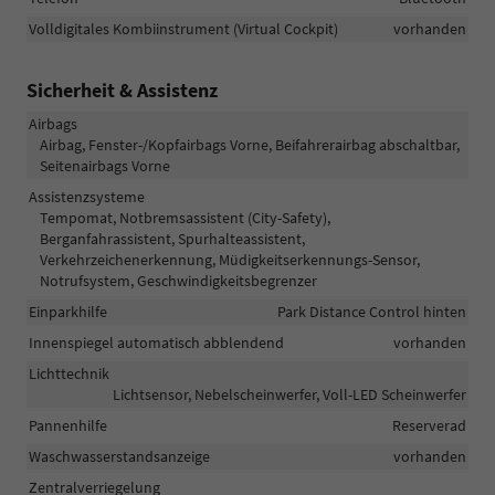
Volldigitales Kombiinstrument (Virtual Cockpit)
vorhanden
Sicherheit & Assistenz
Airbags
Airbag, Fenster-/Kopfairbags Vorne, Beifahrerairbag abschaltbar,
Seitenairbags Vorne
Assistenzsysteme
Tempomat, Notbremsassistent (City-Safety),
Berganfahrassistent, Spurhalteassistent,
Verkehrzeichenerkennung, Müdigkeitserkennungs-Sensor,
Notrufsystem, Geschwindigkeitsbegrenzer
Einparkhilfe
Park Distance Control hinten
Innenspiegel automatisch abblendend
vorhanden
Lichttechnik
Lichtsensor, Nebelscheinwerfer, Voll-LED Scheinwerfer
Pannenhilfe
Reserverad
Waschwasserstandsanzeige
vorhanden
Zentralverriegelung