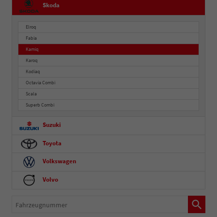
Skoda
Elroq
Fabia
Kamiq
Karoq
Kodiaq
Octavia Combi
Scala
Superb Combi
Suzuki
Toyota
Volkswagen
Volvo
Fahrzeugnummer