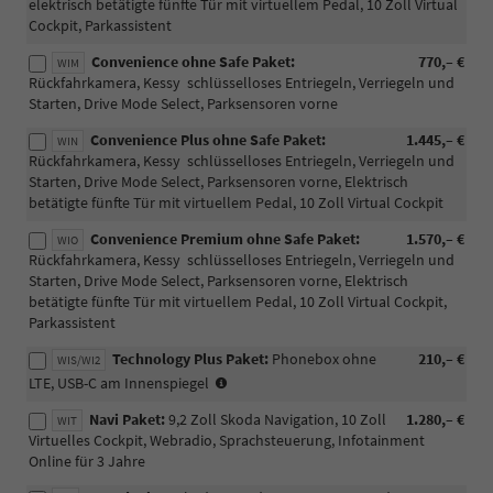
elektrisch betätigte fünfte Tür mit virtuellem Pedal, 10 Zoll Virtual
Cockpit, Parkassistent
Convenience ohne Safe Paket:
770,– €
WIM
Rückfahrkamera, Kessy  schlüsselloses Entriegeln, Verriegeln und
Starten, Drive Mode Select, Parksensoren vorne
Convenience Plus ohne Safe Paket:
1.445,– €
WIN
Rückfahrkamera, Kessy  schlüsselloses Entriegeln, Verriegeln und
Starten, Drive Mode Select, Parksensoren vorne, Elektrisch
betätigte fünfte Tür mit virtuellem Pedal, 10 Zoll Virtual Cockpit
Convenience Premium ohne Safe Paket:
1.570,– €
WIO
Rückfahrkamera, Kessy  schlüsselloses Entriegeln, Verriegeln und
Starten, Drive Mode Select, Parksensoren vorne, Elektrisch
betätigte fünfte Tür mit virtuellem Pedal, 10 Zoll Virtual Cockpit,
Parkassistent
Technology Plus Paket:
Phonebox ohne
210,– €
WIS/WI2
(WIS
LTE, USB-C am Innenspiegel
gilt
Navi Paket:
9,2 Zoll Skoda Navigation, 10 Zoll
1.280,– €
für
WIT
Virtuelles Cockpit, Webradio, Sprachsteuerung, Infotainment
Selection
Online für 3 Jahre
und
Monte