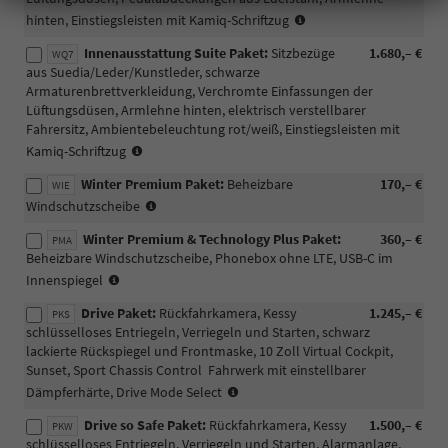
(nur
hinten, Einstiegsleisten mit Kamiq-Schriftzug
mit
Innenausstattung Suite Paket:
Sitzbezüge
1.680,– €
Interieur
WQ7
aus Suedia/Leder/Kunstleder, schwarze
AH)
Armaturenbrettverkleidung, Verchromte Einfassungen der
Lüftungsdüsen, Armlehne hinten, elektrisch verstellbarer
Fahrersitz, Ambientebeleuchtung rot/weiß, Einstiegsleisten mit
(nur
Kamiq-Schriftzug
mit
Winter Premium Paket:
Beheizbare
170,– €
Innenausstattung
WIE
(nur
JG/JI)
Windschutzscheibe
mit
Winter Premium & Technology Plus Paket:
360,– €
PLG/PLP/PLE/PLM
PMA
Beheizbare Windschutzscheibe, Phonebox ohne LTE, USB-C im
möglich)
(nur
(nicht
Innenspiegel
mit
mit
Drive Paket:
Rückfahrkamera, Kessy 
1.245,– €
PLG/PLP/PLE/PLM
PKS
4A4
schlüsselloses Entriegeln, Verriegeln und Starten, schwarz
möglich)
möglich)
lackierte Rückspiegel und Frontmaske, 10 Zoll Virtual Cockpit,
(nicht
Sunset, Sport Chassis Control  Fahrwerk mit einstellbarer
mit
(nur
4A4
Dämpferhärte, Drive Mode Select
mit
möglich)
Drive so Safe Paket:
Rückfahrkamera, Kessy 
1.500,– €
P08/PJV/PJR
PKW
schlüsselloses Entriegeln, Verriegeln und Starten, Alarmanlage,
möglich)