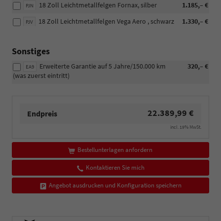
18 Zoll Leichtmetallfelgen Fornax, silber
1.185,– €
PJN
18 Zoll Leichtmetallfelgen Vega Aero , schwarz
1.330,– €
PJV
Sonstiges
Erweiterte Garantie auf 5 Jahre/150.000 km
320,– €
EA9
(was zuerst eintritt)
22.389,99 €
Endpreis
incl. 19% MwSt.
Bestellunterlagen anfordern
Kontaktieren Sie mich
Angebot ausdrucken und Konfiguration speichern