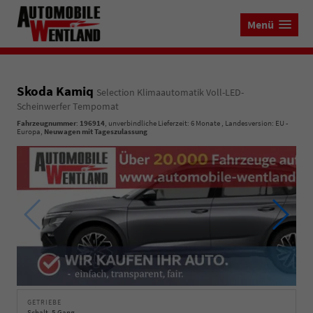
Menü
Skoda Kamiq
Selection Klimaautomatik Voll-LED-
Scheinwerfer Tempomat
Fahrzeugnummer
:
196914
, unverbindliche Lieferzeit:
6 Monate
, Landesversion: EU -
Europa,
Neuwagen mit Tageszulassung
GETRIEBE
Schalt. 5-Gang