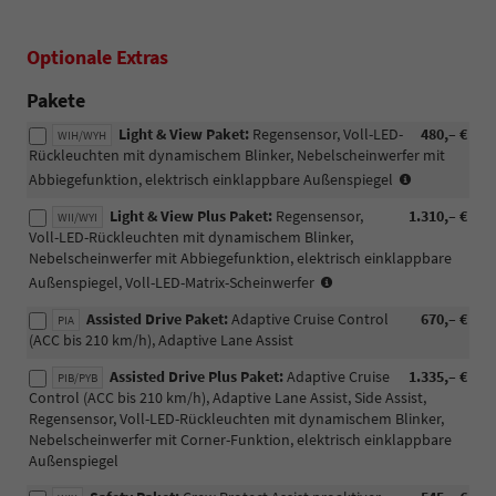
Optionale Extras
Pakete
Light & View Paket:
Regensensor, Voll-LED-
480,– €
WIH/WYH
Rückleuchten mit dynamischem Blinker, Nebelscheinwerfer mit
(WYH
Abbiegefunktion, elektrisch einklappbare Außenspiegel
gilt
Light & View Plus Paket:
Regensensor,
1.310,– €
nur
WII/WYI
Voll-LED-Rückleuchten mit dynamischem Blinker,
für
Nebelscheinwerfer mit Abbiegefunktion, elektrisch einklappbare
Selection
(WYI
in
Außenspiegel, Voll-LED-Matrix-Scheinwerfer
gilt
Kombinatio
Assisted Drive Paket:
Adaptive Cruise Control
670,– €
nur
PIA
mit
(ACC bis 210 km/h), Adaptive Lane Assist
in
WIS/WI2/PM
Kombination
(WYH
Assisted Drive Plus Paket:
Adaptive Cruise
1.335,– €
PIB/PYB
mit
ist
Control (ACC bis 210 km/h), Adaptive Lane Assist, Side Assist,
WIS/WI2/PMA)
mit
Regensensor, Voll-LED-Rückleuchten mit dynamischem Blinker,
PYB
Nebelscheinwerfer mit Corner-Funktion, elektrisch einklappbare
nicht
Außenspiegel
möglich)