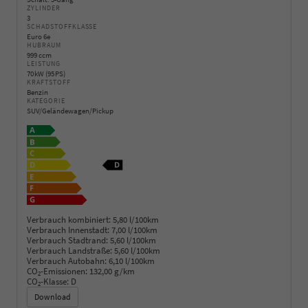
ZYLINDER
3
SCHADSTOFFKLASSE
Euro 6e
HUBRAUM
999 ccm
LEISTUNG
70 kW (95 PS)
KRAFTSTOFF
Benzin
KATEGORIE
SUV/Geländewagen/Pickup
Verbrauch kombiniert:
5,80 l/100km
Verbrauch Innenstadt:
7,00 l/100km
Verbrauch Stadtrand:
5,60 l/100km
Verbrauch Landstraße:
5,60 l/100km
Verbrauch Autobahn:
6,10 l/100km
CO
-Emissionen:
132,00 g/km
2
CO
-Klasse:
D
2
Download