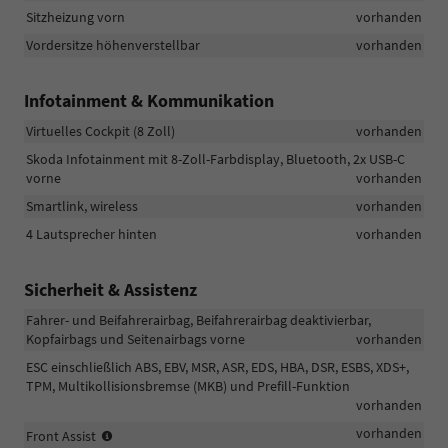
Sitzheizung vorn
vorhanden
Vordersitze höhenverstellbar
vorhanden
Infotainment & Kommunikation
Virtuelles Cockpit (8 Zoll)
vorhanden
Skoda Infotainment mit 8-Zoll-Farbdisplay, Bluetooth, 2x USB-C
vorne
vorhanden
Smartlink, wireless
vorhanden
4 Lautsprecher hinten
vorhanden
Sicherheit & Assistenz
Fahrer- und Beifahrerairbag, Beifahrerairbag deaktivierbar,
Kopfairbags und Seitenairbags vorne
vorhanden
ESC einschließlich ABS, EBV, MSR, ASR, EDS, HBA, DSR, ESBS, XDS+,
TPM, Multikollisionsbremse (MKB) und Prefill-Funktion
vorhanden
Kollisionswarnung
vorhanden
Front Assist