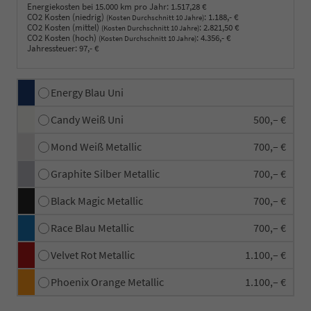
Energiekosten bei 15.000 km pro Jahr:
1.517,28 €
CO2 Kosten (niedrig)
:
1.188,- €
(Kosten Durchschnitt 10 Jahre)
CO2 Kosten (mittel)
:
2.821,50 €
(Kosten Durchschnitt 10 Jahre)
CO2 Kosten (hoch)
:
4.356,- €
(Kosten Durchschnitt 10 Jahre)
Jahressteuer:
97,- €
Energy Blau Uni
Candy Weiß Uni
500,– €
Mond Weiß Metallic
700,– €
Graphite Silber Metallic
700,– €
Black Magic Metallic
700,– €
Race Blau Metallic
700,– €
Velvet Rot Metallic
1.100,– €
Phoenix Orange Metallic
1.100,– €