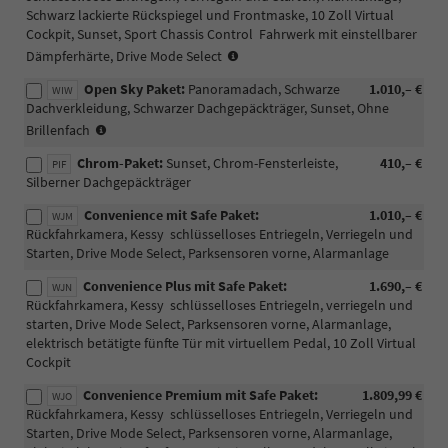
Schwarz lackierte Rückspiegel und Frontmaske, 10 Zoll Virtual
Cockpit, Sunset, Sport Chassis Control  Fahrwerk mit einstellbarer
(nur
Dämpferhärte, Drive Mode Select
mit
Open Sky Paket:
Panoramadach, Schwarze
1.010,– €
P08/PJV/PJR
WIW
Dachverkleidung, Schwarzer Dachgepäckträger, Sunset, Ohne
möglich)
(nur
Brillenfach
mit
Chrom-Paket:
Sunset, Chrom-Fensterleiste,
410,– €
Innenausstattung
PIF
Silberner Dachgepäckträger
AH/HQ/HO/JI
möglich)
Convenience mit Safe Paket:
1.010,– €
WJM
Rückfahrkamera, Kessy  schlüsselloses Entriegeln, Verriegeln und
Starten, Drive Mode Select, Parksensoren vorne, Alarmanlage
Convenience Plus mit Safe Paket:
1.690,– €
WJN
Rückfahrkamera, Kessy  schlüsselloses Entriegeln, verriegeln und
starten, Drive Mode Select, Parksensoren vorne, Alarmanlage,
elektrisch betätigte fünfte Tür mit virtuellem Pedal, 10 Zoll Virtual
Cockpit
Convenience Premium mit Safe Paket:
1.809,99 €
WJO
Rückfahrkamera, Kessy  schlüsselloses Entriegeln, Verriegeln und
Starten, Drive Mode Select, Parksensoren vorne, Alarmanlage,