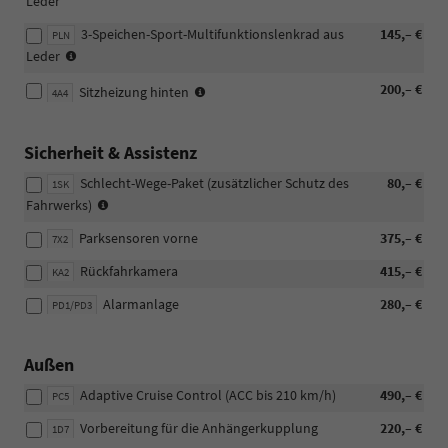
Leder
3-Speichen-Sport-Multifunktionslenkrad aus
145,– €
PLN
für
Leder
DSG
(nicht
200,– €
Sitzheizung hinten
4A4
möglich
mit
WIE/PMA/WI3)
Sicherheit & Assistenz
Schlecht-Wege-Paket (zusätzlicher Schutz des
80,– €
1SK
(nicht
Fahrwerks)
möglich
Parksensoren vorne
375,– €
mit
7X2
18-
Rückfahrkamera
415,– €
KA2
Zoll-
Felgen)
Alarmanlage
280,– €
PD1/PD3
Außen
Adaptive Cruise Control (ACC bis 210 km/h)
490,– €
PC5
Vorbereitung für die Anhängerkupplung
220,– €
1D7