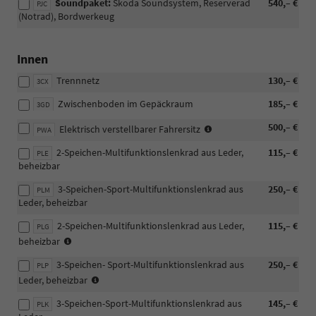
Soundpaket:
Skoda Soundsystem, Reserverad
540,– €
PJC
Carlo)
(Notrad), Bordwerkeug
(WI2
gilt
für
Innen
Selection
nur
Trennnetz
130,– €
3CX
in
Kombination
Zwischenboden im Gepäckraum
185,– €
3GD
mit
(nur
500,– €
PLG/PLP/PLE/PLM)
Elektrisch verstellbarer Fahrersitz
PWA
mit
2-Speichen-Multifunktionslenkrad aus Leder,
115,– €
WQ3/WQ4
PLE
beheizbar
möglich,
nicht
3-Speichen-Sport-Multifunktionslenkrad aus
250,– €
PLM
mit
Leder, beheizbar
PIK
möglich)
2-Speichen-Multifunktionslenkrad aus Leder,
115,– €
PLG
für
beheizbar
DSG
3-Speichen- Sport-Multifunktionslenkrad aus
250,– €
PLP
für
Leder, beheizbar
DSG
3-Speichen-Sport-Multifunktionslenkrad aus
145,– €
PLK