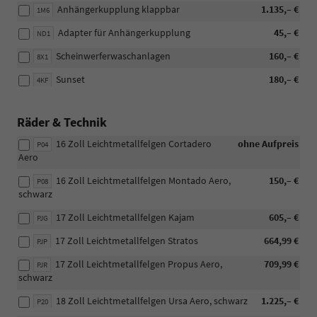
Anhängerkupplung klappbar
1.135,– €
1M6
Adapter für Anhängerkupplung
45,– €
ND1
Scheinwerferwaschanlagen
160,– €
8X1
Sunset
180,– €
4KF
Räder & Technik
16 Zoll Leichtmetallfelgen Cortadero
ohne Aufpreis
P04
Aero
16 Zoll Leichtmetallfelgen Montado Aero,
150,– €
P08
schwarz
17 Zoll Leichtmetallfelgen Kajam
605,– €
PJG
17 Zoll Leichtmetallfelgen Stratos
664,99 €
PJP
17 Zoll Leichtmetallfelgen Propus Aero,
709,99 €
PJR
schwarz
18 Zoll Leichtmetallfelgen Ursa Aero, schwarz
1.225,– €
P20