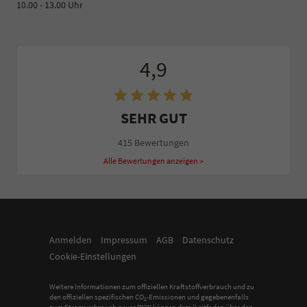
10.00 - 13.00 Uhr
4,9
SEHR GUT
415 Bewertungen
Alle Bewertungen anzeigen >
Anmelden
Impressum
AGB
Datenschutz
Cookie-Einstellungen
Weitere Informationen zum offiziellen Kraftstoffverbrauch und zu
den offiziellen spezifischen CO
-Emissionen und gegebenenfalls
2