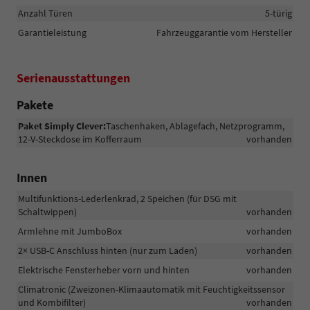
Anzahl Türen
5-türig
Garantieleistung
Fahrzeuggarantie vom Hersteller
Serienausstattungen
Pakete
Paket Simply Clever:
Taschenhaken, Ablagefach, Netzprogramm,
12-V-Steckdose im Kofferraum
vorhanden
Innen
Multifunktions-Lederlenkrad, 2 Speichen (für DSG mit
Schaltwippen)
vorhanden
Armlehne mit JumboBox
vorhanden
2× USB-C Anschluss hinten (nur zum Laden)
vorhanden
Elektrische Fensterheber vorn und hinten
vorhanden
Climatronic (Zweizonen-Klimaautomatik mit Feuchtigkeitssensor
und Kombifilter)
vorhanden