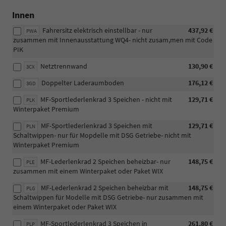
Innen
Fahrersitz elektrisch einstellbar - nur
437,92 €
PWA
zusammen mit Innenausstattung WQ4- nicht zusam,men mit Code
PIK
Netztrennwand
130,90 €
3CX
Doppelter Laderaumboden
176,12 €
3GD
MF-Sportlederlenkrad 3 Speichen - nicht mit
129,71 €
PLK
Winterpaket Premium
MF-Sportlederlenkrad 3 Speichen mit
129,71 €
PLN
Schaltwippen- nur für Mopdelle mit DSG Getriebe- nicht mit
Winterpaket Premium
MF-Lederlenkrad 2 Speichen beheizbar- nur
148,75 €
PLE
zusammen mit einem Winterpaket oder Paket WIX
MF-Lederlenkrad 2 Speichen beheizbar mit
148,75 €
PLG
Schaltwippen für Modelle mit DSG Getriebe- nur zusammen mit
einem Winterpaket oder Paket WIX
MF-Sportlederlenkrad 3 Speichen in
261,80 €
PLP