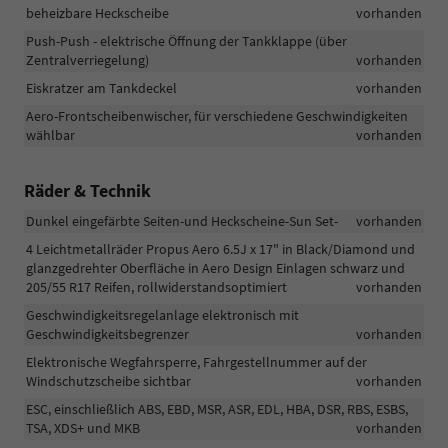
beheizbare Heckscheibe
vorhanden
Push-Push - elektrische Öffnung der Tankklappe (über
Zentralverriegelung)
vorhanden
Eiskratzer am Tankdeckel
vorhanden
Aero-Frontscheibenwischer, für verschiedene Geschwindigkeiten
wählbar
vorhanden
Räder & Technik
Dunkel eingefärbte Seiten-und Heckscheine-Sun Set-
vorhanden
4 Leichtmetallräder Propus Aero 6.5J x 17" in Black/Diamond und
glanzgedrehter Oberfläche in Aero Design Einlagen schwarz und
205/55 R17 Reifen, rollwiderstandsoptimiert
vorhanden
Geschwindigkeitsregelanlage elektronisch mit
Geschwindigkeitsbegrenzer
vorhanden
Elektronische Wegfahrsperre, Fahrgestellnummer auf der
Windschutzscheibe sichtbar
vorhanden
ESC, einschließlich ABS, EBD, MSR, ASR, EDL, HBA, DSR, RBS, ESBS,
TSA, XDS+ und MKB
vorhanden