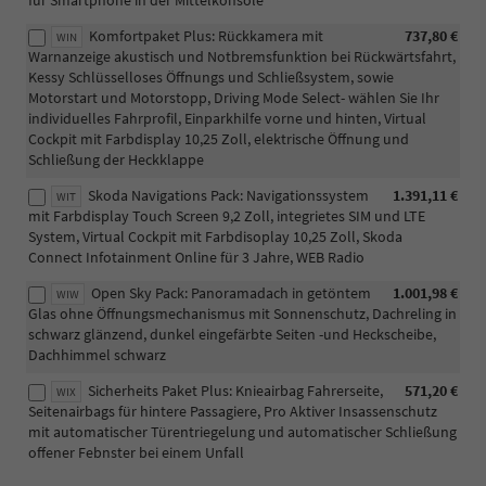
für Smartphone in der Mittelkonsole
Komfortpaket Plus: Rückkamera mit
737,80 €
WIN
Warnanzeige akustisch und Notbremsfunktion bei Rückwärtsfahrt,
Kessy Schlüsselloses Öffnungs und Schließsystem, sowie
Motorstart und Motorstopp, Driving Mode Select- wählen Sie Ihr
individuelles Fahrprofil, Einparkhilfe vorne und hinten, Virtual
Cockpit mit Farbdisplay 10,25 Zoll, elektrische Öffnung und
Schließung der Heckklappe
Skoda Navigations Pack: Navigationssystem
1.391,11 €
WIT
mit Farbdisplay Touch Screen 9,2 Zoll, integrietes SIM und LTE
System, Virtual Cockpit mit Farbdisoplay 10,25 Zoll, Skoda
Connect Infotainment Online für 3 Jahre, WEB Radio
Open Sky Pack: Panoramadach in getöntem
1.001,98 €
WIW
Glas ohne Öffnungsmechanismus mit Sonnenschutz, Dachreling in
schwarz glänzend, dunkel eingefärbte Seiten -und Heckscheibe,
Dachhimmel schwarz
Sicherheits Paket Plus: Knieairbag Fahrerseite,
571,20 €
WIX
Seitenairbags für hintere Passagiere, Pro Aktiver Insassenschutz
mit automatischer Türentriegelung und automatischer Schließung
offener Febnster bei einem Unfall