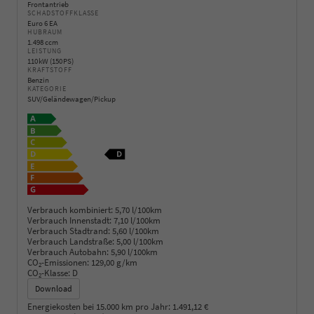
Frontantrieb
SCHADSTOFFKLASSE
Euro 6 EA
HUBRAUM
1.498 ccm
LEISTUNG
110 kW (150 PS)
KRAFTSTOFF
Benzin
KATEGORIE
SUV/Geländewagen/Pickup
Verbrauch kombiniert:
5,70 l/100km
Verbrauch Innenstadt:
7,10 l/100km
Verbrauch Stadtrand:
5,60 l/100km
Verbrauch Landstraße:
5,00 l/100km
Verbrauch Autobahn:
5,90 l/100km
CO
-Emissionen:
129,00 g/km
2
CO
-Klasse:
D
2
Download
Energiekosten bei 15.000 km pro Jahr:
1.491,12 €