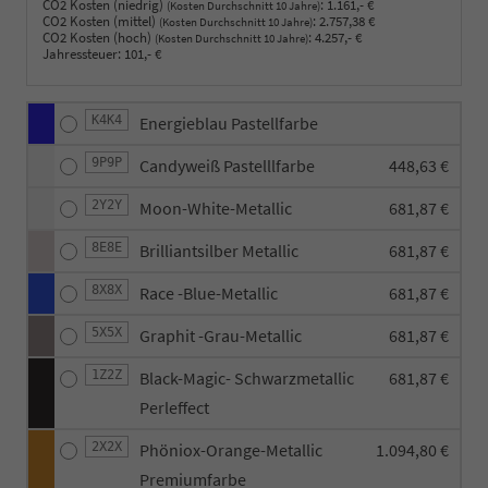
CO2 Kosten (niedrig)
:
1.161,- €
(Kosten Durchschnitt 10 Jahre)
CO2 Kosten (mittel)
:
2.757,38 €
(Kosten Durchschnitt 10 Jahre)
CO2 Kosten (hoch)
:
4.257,- €
(Kosten Durchschnitt 10 Jahre)
Jahressteuer:
101,- €
K4K4
Energieblau Pastellfarbe
9P9P
Candyweiß Pastelllfarbe
448,63 €
2Y2Y
Moon-White-Metallic
681,87 €
8E8E
Brilliantsilber Metallic
681,87 €
8X8X
Race -Blue-Metallic
681,87 €
5X5X
Graphit -Grau-Metallic
681,87 €
1Z2Z
Black-Magic- Schwarzmetallic
681,87 €
Perleffect
2X2X
Phöniox-Orange-Metallic
1.094,80 €
Premiumfarbe