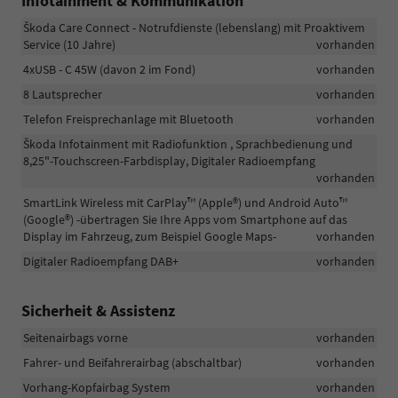
Infotainment & Kommunikation
Škoda Care Connect - Notrufdienste (lebenslang) mit Proaktivem
Service (10 Jahre)
vorhanden
4xUSB - C 45W (davon 2 im Fond)
vorhanden
8 Lautsprecher
vorhanden
Telefon Freisprechanlage mit Bluetooth
vorhanden
Škoda Infotainment mit Radiofunktion , Sprachbedienung und
8,25"-Touchscreen-Farbdisplay, Digitaler Radioempfang
vorhanden
SmartLink Wireless mit CarPlay™ (Apple®) und Android Auto™
(Google®) -übertragen Sie Ihre Apps vom Smartphone auf das
Display im Fahrzeug, zum Beispiel Google Maps-
vorhanden
Digitaler Radioempfang DAB+
vorhanden
Sicherheit & Assistenz
Seitenairbags vorne
vorhanden
Fahrer- und Beifahrerairbag (abschaltbar)
vorhanden
Vorhang-Kopfairbag System
vorhanden