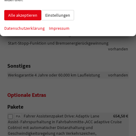
Reifendichtmittel)
vorhanden
Digital Cockpit 8 Zoll
vorhanden
Alle akzeptieren
Einstellungen
Lichtsensor mit automatischer Scheinwerfereinschaltung
vorhanden
Datenschutzerklärung
Impressum
Elektromechanische Servolenkung
vorhanden
Start-Stopp-Funktion und Bremsenergierückgewinnung
vorhanden
Sonstiges
Werksgarantie 4 Jahre oder 60.000 km Laufleistung
vorhanden
Optionale Extras
Pakete
Fahrer Assistenzpaket Drive: Adaptiv Lane
654,50 €
PIA
Assist- Fahrspurhaltung in Fahrbahnmitte-,ACC adaptive Cruise
Cobtrol mit automatischer Distanzhaltung und
Geschwindigkeitsregelung nach Verkehrszeichen,