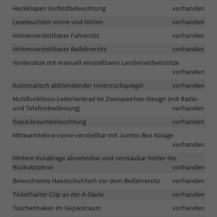
Heckklapen Vorfeldbeleuchtung
vorhanden
Leseleuchten vorne und hinten
vorhanden
Höhenverstellbarer Fahrersitz
vorhanden
Höhenverstellbarer Beifahrersitz
vorhanden
Vordersitze mit manuell einstellbarer Lendenwirbelstütze
vorhanden
Automatisch abblendender Innenrückspiegel
vorhanden
Multifunktions-Lederlenkrad im Zweispeichen-Design (mit Radio-
und Telefonbedienung)
vorhanden
Gepäckraumbeleuchtung
vorhanden
Mittearmlehne vorne verstellbar mit Jumbo Box Ablage
vorhanden
Hintere Hutablage abnehmbar und verstaubar hinter der
Rücksitzlehne
vorhanden
Beleuchtetes Handschuhfach vor dem Beifahrersitz
vorhanden
Tickethalter-Clip an der A-Säule
vorhanden
Taschenhaken im Gepäckraum
vorhanden