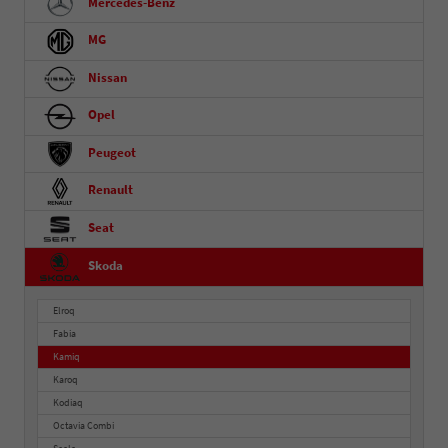
Mercedes-Benz
MG
Nissan
Opel
Peugeot
Renault
Seat
Skoda
Elroq
Fabia
Kamiq
Karoq
Kodiaq
Octavia Combi