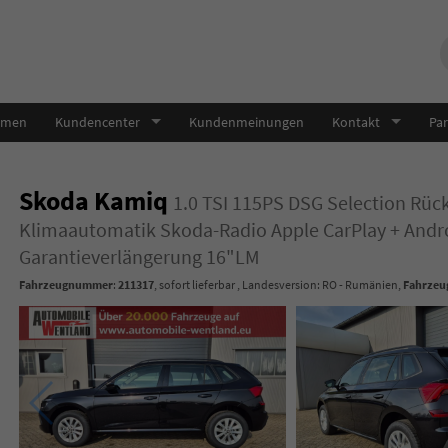
hmen
Kundencenter
Kundenmeinungen
Kontakt
Par
Skoda Kamiq
1.0 TSI 115PS DSG Selection Rüc
Klimaautomatik Skoda-Radio Apple CarPlay + And
Garantieverlängerung 16"LM
Fahrzeugnummer
:
211317
,
sofort lieferbar
, Landesversion: RO - Rumänien,
Fahrzeug