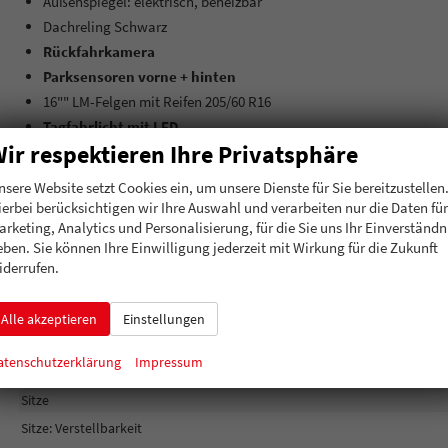
Außenspiegel: elektrisch, beheizbar
Dachreling Schwarz
Rückfahrkamera
Parksensoren vorne + hinten
16"" LM-Felgen mit Reifen 205/60 R16
Tagfahrlicht mit LED
ir respektieren Ihre Privatsphäre
Geschwindigkeitserkennung
Garantieverlängerung: 4
nsere Website setzt Cookies ein, um unsere Dienste für Sie bereitzustellen
ierbei berücksichtigen wir Ihre Auswahl und verarbeiten nur die Daten für
Jahre / 120.000 KM
arketing, Analytics und Personalisierung, für die Sie uns Ihr Einverständn
eben. Sie können Ihre Einwilligung jederzeit mit Wirkung für die Zukunft
Innen
iderrufen.
Fensterheber
Klimatisierung
Alle akzeptieren
Einstellungen
Lenkrad
atenschutzerklärung
Impressum
Raucherpaket
Sitze
Sitze: Verstellbarkeit