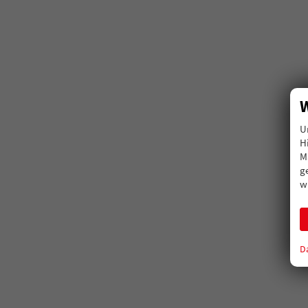
W
U
H
M
g
w
D