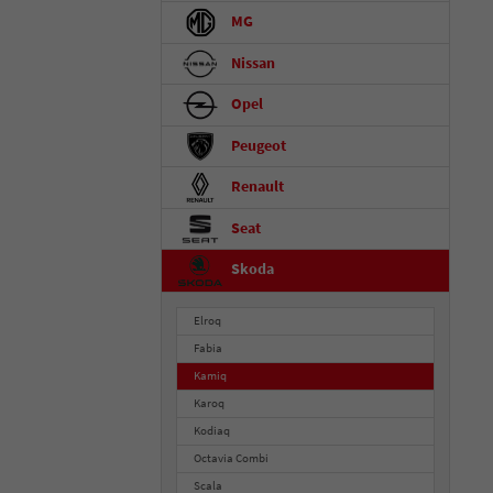
MG
Nissan
Opel
Peugeot
Renault
Seat
Skoda
Elroq
Fabia
Kamiq
Karoq
Kodiaq
Octavia Combi
Scala