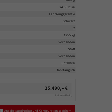
5-türig
24.06.2026
Fahrzeuggarantie
Schwarz
2
1255 kg
vorhanden
Stoff
vorhanden
unfallfrei
fahrtauglich
25.490,– €
incl. 19% MwSt.,
Angebot ausdrucken und Konfiguration speichern