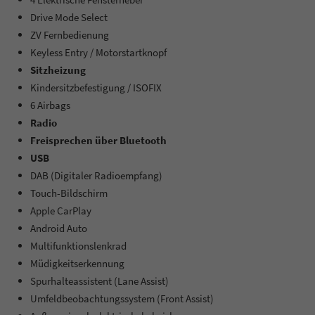
Drive Mode Select
ZV Fernbedienung
Keyless Entry / Motorstartknopf
Sitzheizung
Kindersitzbefestigung / ISOFIX
6 Airbags
Radio
Freisprechen über Bluetooth
USB
DAB (Digitaler Radioempfang)
Touch-Bildschirm
Apple CarPlay
Android Auto
Multifunktionslenkrad
Müdigkeitserkennung
Spurhalteassistent (Lane Assist)
Umfeldbeobachtungssystem (Front Assist)