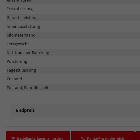
Anzahl Türen
Erstzulassung
Garantieleistung
Innenausstattung
Kilometerstand
Leergewicht
Nichtraucher-Fahrzeug
Polsterung
Tageszulassung
Zustand
Zustand, Fahrfähigkeit
Endpreis
Bestellunterlagen anfordern
Kontaktieren Sie mich