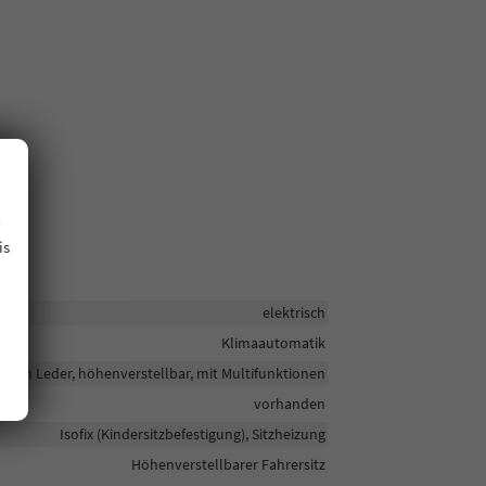
.
is
elektrisch
Klimaautomatik
in Leder, höhenverstellbar, mit Multifunktionen
vorhanden
Isofix (Kindersitzbefestigung), Sitzheizung
Höhenverstellbarer Fahrersitz