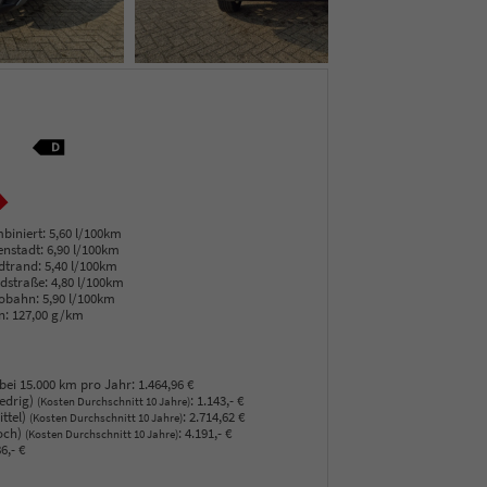
biniert:
5,60 l/100km
enstadt:
6,90 l/100km
dtrand:
5,40 l/100km
dstraße:
4,80 l/100km
obahn:
5,90 l/100km
n:
127,00 g/km
bei 15.000 km pro Jahr:
1.464,96 €
edrig)
:
1.143,- €
(Kosten Durchschnitt 10 Jahre)
ttel)
:
2.714,62 €
(Kosten Durchschnitt 10 Jahre)
och)
:
4.191,- €
(Kosten Durchschnitt 10 Jahre)
6,- €