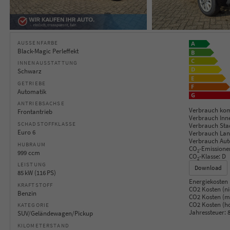
AUSSENFARBE
Black-Magic Perleffekt
INNENAUSSTATTUNG
Schwarz
GETRIEBE
Automatik
ANTRIEBSACHSE
Verbrauch kom
Frontantrieb
Verbrauch Inn
SCHADSTOFFKLASSE
Verbrauch Sta
Euro 6
Verbrauch Lan
Verbrauch Aut
HUBRAUM
CO
-Emissione
2
999 ccm
CO
-Klasse:
D
2
LEISTUNG
Download
85 kW (116 PS)
Energiekosten 
KRAFTSTOFF
CO2 Kosten (ni
Benzin
CO2 Kosten (mi
CO2 Kosten (h
KATEGORIE
Jahressteuer:
8
SUV/Geländewagen/Pickup
KILOMETERSTAND