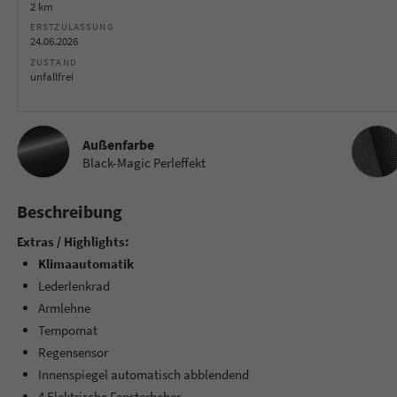
2 km
ERSTZULASSUNG
24.06.2026
ZUSTAND
unfallfrei
Innenau
Außenfarbe
Black-Magic Perleffekt
Beschreibung
Extras / Highlights:
Klimaautomatik
Lederlenkrad
Armlehne
Tempomat
Regensensor
Innenspiegel automatisch abblendend
4 Elektrische Fensterheber