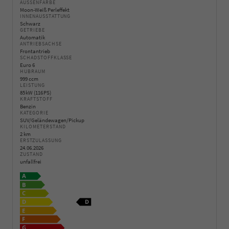
AUSSENFARBE
Moon-Weiß Perleffekt
INNENAUSSTATTUNG
Schwarz
GETRIEBE
Automatik
ANTRIEBSACHSE
Frontantrieb
SCHADSTOFFKLASSE
Euro 6
HUBRAUM
999 ccm
LEISTUNG
85 kW (116 PS)
KRAFTSTOFF
Benzin
KATEGORIE
SUV/Geländewagen/Pickup
KILOMETERSTAND
2 km
ERSTZULASSUNG
24.06.2026
ZUSTAND
unfallfrei