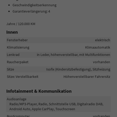
Geschwindigkeitserkennung
Garantieverlängerung: 4
Jahre / 120.000 KM
Innen
Fensterheber
elektrisch
Klimatisierung
Klimaautomatik
Lenkrad
in Leder, höhenverstellbar, mit Multifunktionen
Raucherpaket
vorhanden
Sitze
Isofix (Kindersitzbefestigung), Sitzheizung
Sitze: Verstellbarkeit
Höhenverstellbarer Fahrersitz
Infotainment & Kommunikation
Audioanlage
Radio/MP3-Player, Radio, Schnittstelle USB, Digitalradio DAB,
Android Auto, Apple CarPlay, Touchscreen
Bordcomputer
vorhanden