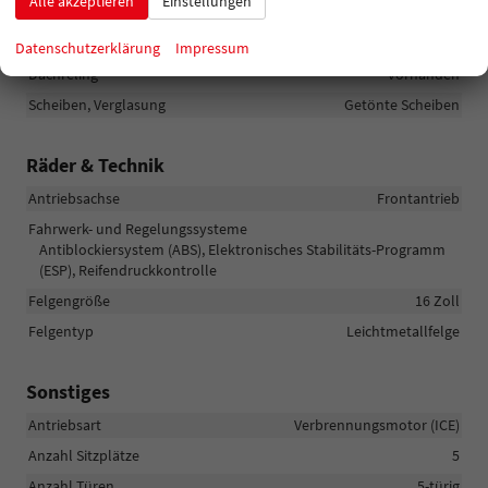
Alle akzeptieren
Einstellungen
Außenspiegel
Außenspiegel beheizbar, Außenspiegel elektrisch verstellbar
Datenschutzerklärung
Impressum
Dachreling
vorhanden
Scheiben, Verglasung
Getönte Scheiben
Räder & Technik
Antriebsachse
Frontantrieb
Fahrwerk- und Regelungssysteme
Antiblockiersystem (ABS), Elektronisches Stabilitäts-Programm
(ESP), Reifendruckkontrolle
Felgengröße
16 Zoll
Felgentyp
Leichtmetallfelge
Sonstiges
Antriebsart
Verbrennungsmotor (ICE)
Anzahl Sitzplätze
5
Anzahl Türen
5-türig