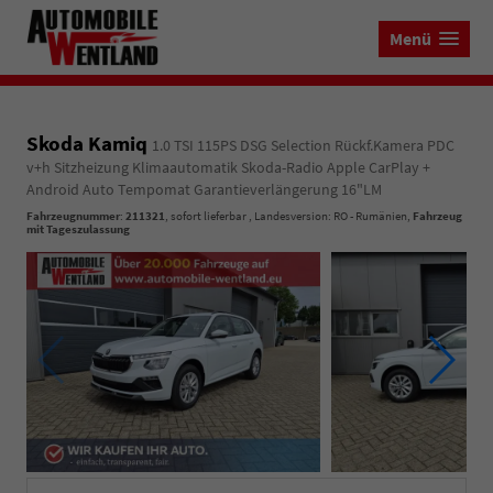
Menü
Skoda Kamiq
1.0 TSI 115PS DSG Selection Rückf.Kamera PDC
v+h Sitzheizung Klimaautomatik Skoda-Radio Apple CarPlay +
Android Auto Tempomat Garantieverlängerung 16"LM
Fahrzeugnummer
:
211321
,
sofort lieferbar
, Landesversion: RO - Rumänien,
Fahrzeug
mit Tageszulassung