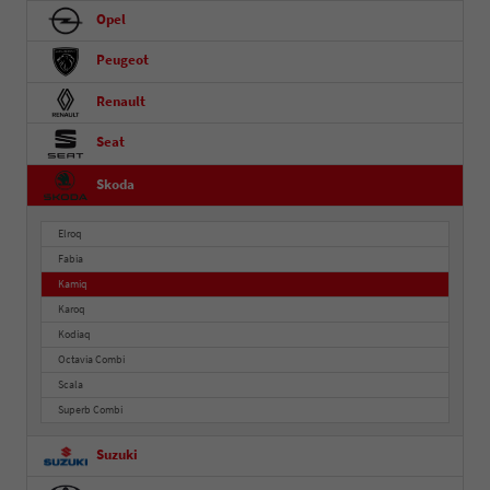
Opel
Peugeot
Renault
Seat
Skoda
Elroq
Fabia
Kamiq
Karoq
Kodiaq
Octavia Combi
Scala
Superb Combi
Suzuki