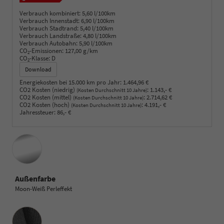
Verbrauch kombiniert:
5,60 l/100km
Verbrauch Innenstadt:
6,90 l/100km
Verbrauch Stadtrand:
5,40 l/100km
Verbrauch Landstraße:
4,80 l/100km
Verbrauch Autobahn:
5,90 l/100km
CO
-Emissionen:
127,00 g/km
2
CO
-Klasse:
D
2
Download
Energiekosten bei 15.000 km pro Jahr:
1.464,96 €
CO2 Kosten (niedrig)
:
1.143,- €
(Kosten Durchschnitt 10 Jahre)
CO2 Kosten (mittel)
:
2.714,62 €
(Kosten Durchschnitt 10 Jahre)
CO2 Kosten (hoch)
:
4.191,- €
(Kosten Durchschnitt 10 Jahre)
Jahressteuer:
86,- €
Außenfarbe
Moon-Weiß Perleffekt
Innenausstattung