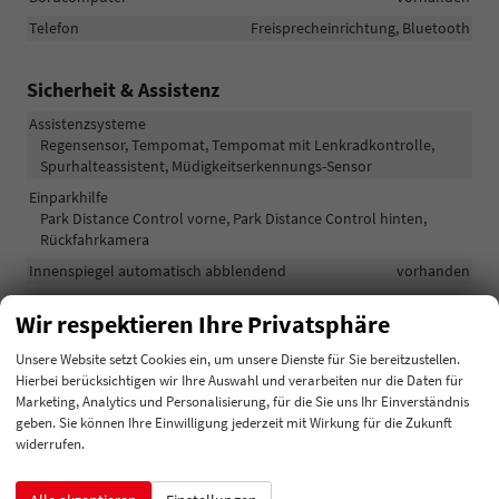
Telefon
Freisprecheinrichtung, Bluetooth
Sicherheit & Assistenz
Assistenzsysteme
Regensensor, Tempomat, Tempomat mit Lenkradkontrolle,
Spurhalteassistent, Müdigkeitserkennungs-Sensor
Einparkhilfe
Park Distance Control vorne, Park Distance Control hinten,
Rückfahrkamera
Innenspiegel automatisch abblendend
vorhanden
Lenkung
Servolenkung
Wir respektieren Ihre Privatsphäre
Lichttechnik
Lichtsensor, LED-Tagfahrlicht
Unsere Website setzt Cookies ein, um unsere Dienste für Sie bereitzustellen.
Pannenhilfe
Reserverad
Hierbei berücksichtigen wir Ihre Auswahl und verarbeiten nur die Daten für
Start/Stop-Automatik
vorhanden
Marketing, Analytics und Personalisierung, für die Sie uns Ihr Einverständnis
geben. Sie können Ihre Einwilligung jederzeit mit Wirkung für die Zukunft
Zentralverriegelung
Zentralverriegelung mit Funkfernbedienung
widerrufen.
Außen