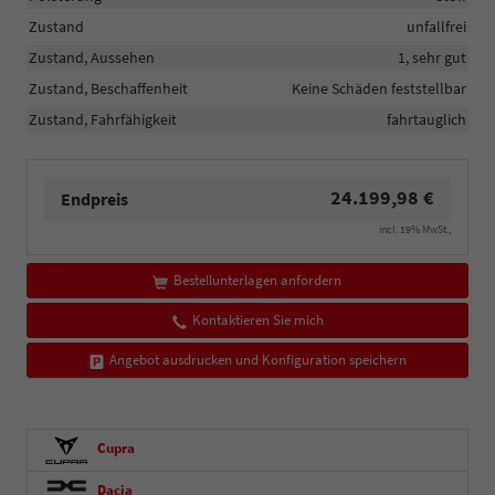
Zustand
unfallfrei
Zustand, Aussehen
1, sehr gut
Zustand, Beschaffenheit
Keine Schäden feststellbar
Zustand, Fahrfähigkeit
fahrtauglich
24.199,98 €
Endpreis
incl. 19% MwSt.,
Bestellunterlagen anfordern
Kontaktieren Sie mich
Angebot ausdrucken und Konfiguration speichern
Cupra
Dacia