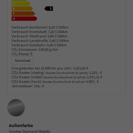
Verbrauch kombiniert:
6,20 l/100km
Verbrauch Innenstadt:
7,20 l/100km
Verbrauch Stadtrand:
5,80 l/100km
Verbrauch Landstraße:
5,40 l/100km
Verbrauch Autobahn:
6,60 l/100km
CO
-Emissionen:
139,00 g/km
2
CO
-Klasse:
E
2
Download
Energiekosten bei 15.000 km pro Jahr:
1.621,92 €
CO2 Kosten (niedrig)
:
1.251,- €
(Kosten Durchschnitt 10 Jahre)
CO2 Kosten (mittel)
:
2.971,12 €
(Kosten Durchschnitt 10 Jahre)
CO2 Kosten (hoch)
:
4.587,- €
(Kosten Durchschnitt 10 Jahre)
Jahressteuer:
114,- €
Außenfarbe
Smokey Diamond Metallic