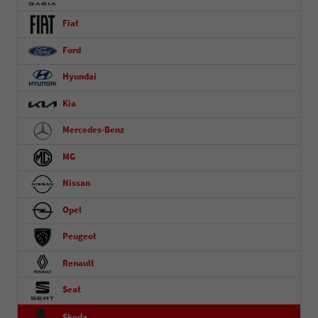
Fiat
Ford
Hyundai
Kia
Mercedes-Benz
MG
Nissan
Opel
Peugeot
Renault
Seat
Skoda