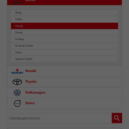
Elroq
Fabia
Kamiq
Karoq
Kodiaq
Octavia Combi
Scala
Superb Combi
Suzuki
Toyota
Volkswagen
Volvo
Fahrzeugnummer