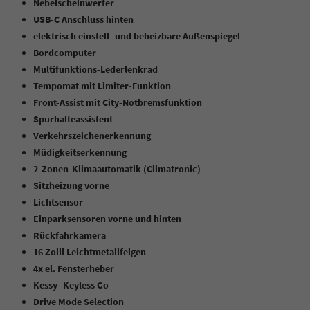
Nebelscheinwerfer
USB-C Anschluss hinten
elektrisch einstell- und beheizbare Außenspiegel
Bordcomputer
Multifunktions-Lederlenkrad
Tempomat mit Limiter-Funktion
Front-Assist mit City-Notbremsfunktion
Spurhalteassistent
Verkehrszeichenerkennung
Müdigkeitserkennung
2-Zonen-Klimaautomatik (Climatronic)
Sitzheizung vorne
Lichtsensor
Einparksensoren vorne und hinten
Rückfahrkamera
16 Zolll Leichtmetallfelgen
4x el. Fensterheber
Kessy- Keyless Go
Drive Mode Selection