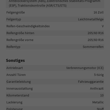
Antiblockiersystem (ABS), Elektronisches Stabilitäts-Programm
(ESP), Traktionskontrolle (ASR/CTS/ETS)
Felgengröße
16 Zoll
Felgentyp
Leichtmetallfelge
Reifen-Geschwindigkeitsindex
V
Reifengröße hinten
205/60 R16
Reifengröße vorne
205/60 R16
Reifentyp
Sommerreifen
Sonstiges
Antriebsart
Verbrennungsmotor (ICE)
Anzahl Türen
5-türig
Garantieleistung
Fahrzeuggarantie
Innenausstattung
Anthrazit
Kilometerstand
10
Lackierung
Metallic
Polsterung
Stoff