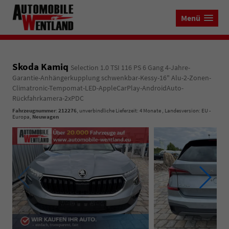
Menü
Skoda Kamiq
Selection 1.0 TSI 116 PS 6 Gang 4-Jahre-
Garantie-Anhängerkupplung schwenkbar-Kessy-16" Alu-2-Zonen-
Climatronic-Tempomat-LED-AppleCarPlay-AndroidAuto-
Rückfahrkamera-2xPDC
Fahrzeugnummer
:
212276
, unverbindliche Lieferzeit:
4 Monate
, Landesversion: EU -
Europa,
Neuwagen