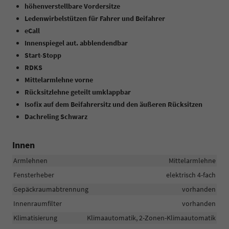
höhenverstellbare Vordersitze
Ledenwirbelstützen für Fahrer und Beifahrer
eCall
Innenspiegel aut. abblendendbar
Start-Stopp
RDKS
Mittelarmlehne vorne
Rücksitzlehne geteilt umklappbar
Isofix auf dem Beifahrersitz und den äußeren Rücksitzen
Dachreling Schwarz
Innen
Armlehnen
Mittelarmlehne
Fensterheber
elektrisch 4-fach
Gepäckraumabtrennung
vorhanden
Innenraumfilter
vorhanden
Klimatisierung
Klimaautomatik, 2-Zonen-Klimaautomatik