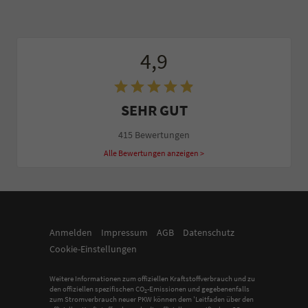
4,9
SEHR GUT
415 Bewertungen
Alle Bewertungen anzeigen >
Anmelden
Impressum
AGB
Datenschutz
Cookie-Einstellungen
Weitere Informationen zum offiziellen Kraftstoffverbrauch und zu
den offiziellen spezifischen CO
-Emissionen und gegebenenfalls
2
zum Stromverbrauch neuer PKW können dem 'Leitfaden über den