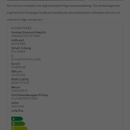
Bild dient zur Illustration und zeigt aufpreispflichtige Sonderausstattung. "Die Herstellergarantie
beginnt bei EU-Fahrzeugen bereits bei Auslieferung vom ausländischen Lieferanten und kann um
mehr als 14 Tage verkürzt sein.
AUSSENFARBE
Smokey Diamond Metallic
INNENAUSSTATTUNG
Anthrazit
GETRIEBE
Schalt. 6-Gang
ZYLINDER
3
SCHADSTOFFKLASSE
Euro 6
HUBRAUM
999 ccm
LEISTUNG
85 kW (116 PS)
KRAFTSTOFF
Benzin
KATEGORIE
SUV/Geländewagen/Pickup
KILOMETERSTAND
10 km
ZUSTAND
unfallfrei