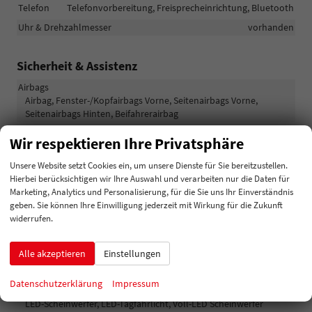
Telefon
Telefonvorbereitung, Freisprecheinrichtung, Bluetooth
Uhr & Drehzahlmesser
vorhanden
Sicherheit & Assistenz
Airbags
Airbag, Fenster-/Kopfairbags Vorne, Seitenairbags Vorne,
Seitenairbags Hinten, Beifahrerairbag
Assistenzsysteme
Wir respektieren Ihre Privatsphäre
Tempomat, Notbremsassistent (City-Safety), Spurhalteassistent,
Verkehrzeichenerkennung, Müdigkeitserkennungs-Sensor,
Unsere Website setzt Cookies ein, um unsere Dienste für Sie bereitzustellen.
Notrufsystem, Geschwindigkeitsbegrenzer
Hierbei berücksichtigen wir Ihre Auswahl und verarbeiten nur die Daten für
Marketing, Analytics und Personalisierung, für die Sie uns Ihr Einverständnis
Einparkhilfe
geben. Sie können Ihre Einwilligung jederzeit mit Wirkung für die Zukunft
Park Distance Control vorne, Park Distance Control hinten,
widerrufen.
Rückfahrkamera
Innenspiegel automatisch abblendend
vorhanden
Alle akzeptieren
Einstellungen
Lenkung
Servolenkung
Lichttechnik
Datenschutzerklärung
Impressum
Lichtsensor, Nebelscheinwerfer, Tagfahrlicht, LED-Rückleuchten,
LED-Scheinwerfer, LED-Tagfahrlicht, Voll-LED Scheinwerfer