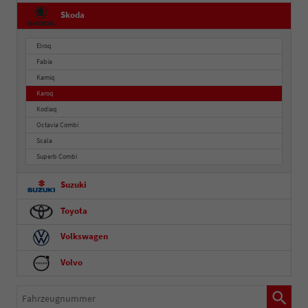
Skoda
Elroq
Fabia
Kamiq
Karoq
Kodiaq
Octavia Combi
Scala
Superb Combi
Suzuki
Toyota
Volkswagen
Volvo
Fahrzeugnummer