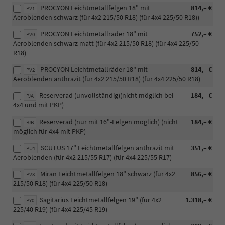
PROCYON Leichtmetallfelgen 18" mit
814,– €
PV1
Aeroblenden schwarz (für 4x2 215/50 R18) (für 4x4 225/50 R18))
PROCYON Leichtmetallräder 18" mit
752,– €
PV0
Aeroblenden schwarz matt (für 4x2 215/50 R18) (für 4x4 225/50
R18)
PROCYON Leichtmetallräder 18" mit
814,– €
PV2
Aeroblenden anthrazit (für 4x2 215/50 R18) (für 4x4 225/50 R18)
Reserverad (unvollständig)(nicht möglich bei
184,– €
PJA
4x4 und mit PKP)
Reserverad (nur mit 16"-Felgen möglich) (nicht
184,– €
PJB
möglich für 4x4 mit PKP)
SCUTUS 17" Leichtmetallfelgen anthrazit mit
351,– €
PU1
Aeroblenden (für 4x2 215/55 R17) (für 4x4 225/55 R17)
Miran Leichtmetallfelgen 18" schwarz (für 4x2
856,– €
PV3
215/50 R18) (für 4x4 225/50 R18)
Sagitarius Leichtmetallfelgen 19" (für 4x2
1.318,– €
PY0
225/40 R19) (für 4x4 225/45 R19)