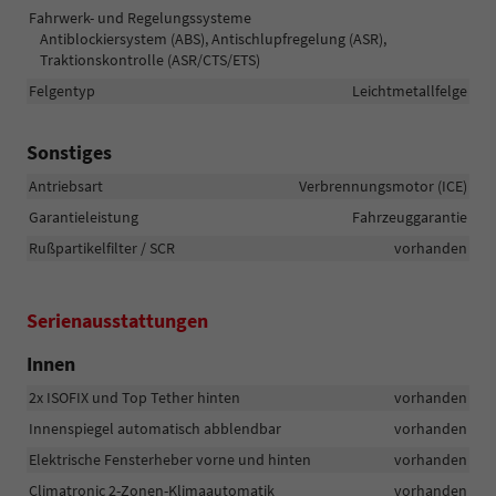
Fahrwerk- und Regelungssysteme
Antiblockiersystem (ABS), Antischlupfregelung (ASR),
Traktionskontrolle (ASR/CTS/ETS)
Felgentyp
Leichtmetallfelge
Sonstiges
Antriebsart
Verbrennungsmotor (ICE)
Garantieleistung
Fahrzeuggarantie
Rußpartikelfilter / SCR
vorhanden
Serienausstattungen
Innen
2x ISOFIX und Top Tether hinten
vorhanden
Innenspiegel automatisch abblendbar
vorhanden
Elektrische Fensterheber vorne und hinten
vorhanden
Climatronic 2-Zonen-Klimaautomatik
vorhanden