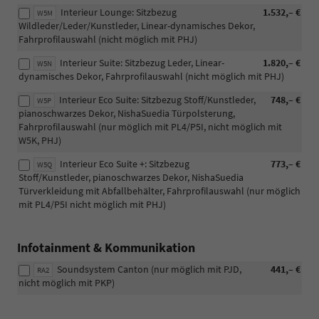
Interieur Lounge: Sitzbezug
1.532,– €
W5M
Wildleder/Leder/Kunstleder, Linear-dynamisches Dekor,
Fahrprofilauswahl (nicht möglich mit PHJ)
Interieur Suite: Sitzbezug Leder, Linear-
1.820,– €
W5N
dynamisches Dekor, Fahrprofilauswahl (nicht möglich mit PHJ)
Interieur Eco Suite: Sitzbezug Stoff/Kunstleder,
748,– €
W5P
pianoschwarzes Dekor, NishaSuedia Türpolsterung,
Fahrprofilauswahl (nur möglich mit PL4/P5I, nicht möglich mit
W5K, PHJ)
Interieur Eco Suite +: Sitzbezug
773,– €
W5Q
Stoff/Kunstleder, pianoschwarzes Dekor, NishaSuedia
Türverkleidung mit Abfallbehälter, Fahrprofilauswahl (nur möglich
mit PL4/P5I nicht möglich mit PHJ)
Infotainment & Kommunikation
Soundsystem Canton (nur möglich mit PJD,
441,– €
RA2
nicht möglich mit PKP)