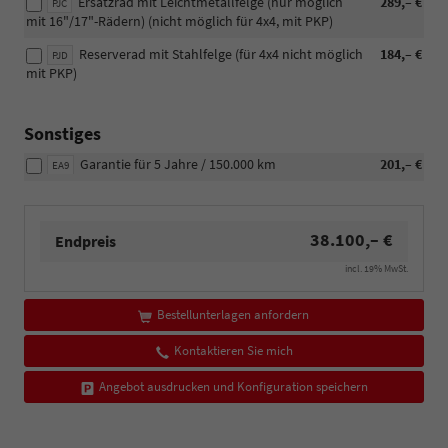
Ersatzrad mit Leichtmetallfelge (nur möglich
289,– €
PJC
mit 16"/17"-Rädern) (nicht möglich für 4x4, mit PKP)
Reserverad mit Stahlfelge (für 4x4 nicht möglich
184,– €
PJD
mit PKP)
Sonstiges
Garantie für 5 Jahre / 150.000 km
201,– €
EA9
38.100,– €
Endpreis
incl. 19% MwSt.
Bestellunterlagen anfordern
Kontaktieren Sie mich
Angebot ausdrucken und Konfiguration speichern