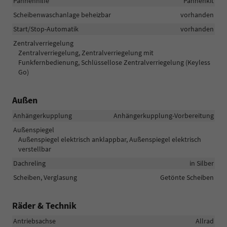
Pannenhilfe
Pannenkit
Scheibenwaschanlage beheizbar
vorhanden
Start/Stop-Automatik
vorhanden
Zentralverriegelung
Zentralverriegelung, Zentralverriegelung mit
Funkfernbedienung, Schlüssellose Zentralverriegelung (Keyless
Go)
Außen
Anhängerkupplung
Anhängerkupplung-Vorbereitung
Außenspiegel
Außenspiegel elektrisch anklappbar, Außenspiegel elektrisch
verstellbar
Dachreling
in Silber
Scheiben, Verglasung
Getönte Scheiben
Räder & Technik
Antriebsachse
Allrad