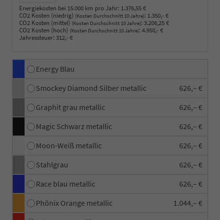
Energiekosten bei 15.000 km pro Jahr:
1.376,55 €
CO2 Kosten (niedrig)
:
1.350,- €
(Kosten Durchschnitt 10 Jahre)
CO2 Kosten (mittel)
:
3.206,25 €
(Kosten Durchschnitt 10 Jahre)
CO2 Kosten (hoch)
:
4.950,- €
(Kosten Durchschnitt 10 Jahre)
Jahressteuer:
312,- €
Energy Blau
Smockey Diamond Silber metallic
626,– €
Graphit grau metallic
626,– €
Magic Schwarz metallic
626,– €
Moon-Weiß metallic
626,– €
Stahlgrau
626,– €
Race blau metallic
626,– €
Phönix Orange metallic
1.044,– €