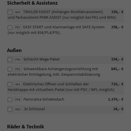
Sicherheit & Assistenz
TRAILER ASSIST (Anhänger-Rückfahrassistent)
330,– €
8A9
und Parkassistent PARK ASSIST (nur möglich bei PK1 und W5G)
EASY START und Alarmanlage mit SAFE-System
298,– €
PDI
(nur möglich mit 8S4/PL4/P5I).
Außen
Schlecht-Wege-Paket
194,– €
PK4
Schwenkbare Anhängerzugvorrichtung mit
845,– €
PK1
elektrischer Entriegelung, inkl. Gespannstabilisierung
Elektrisches Öffnen und Schließen der
720,– €
4E6
Heckklappe mit virtuellem Pedal (nur mit PDC / WFL möglich)
Panorama-Schiebedach
1.370,– €
PK6
3x Schlüssel
34,– €
8QG
Räder & Technik