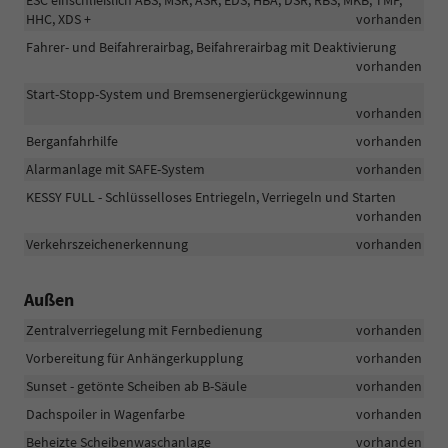
ESC einschließlich ABS, MSR, ASR, EDS, HBA, DSR, RBS, MKB, TMP,
HHC, XDS +
vorhanden
Fahrer- und Beifahrerairbag, Beifahrerairbag mit Deaktivierung
vorhanden
Start-Stopp-System und Bremsenergierückgewinnung
vorhanden
Berganfahrhilfe
vorhanden
Alarmanlage mit SAFE-System
vorhanden
KESSY FULL - Schlüsselloses Entriegeln, Verriegeln und Starten
vorhanden
Verkehrszeichenerkennung
vorhanden
Außen
Zentralverriegelung mit Fernbedienung
vorhanden
Vorbereitung für Anhängerkupplung
vorhanden
Sunset - getönte Scheiben ab B-Säule
vorhanden
Dachspoiler in Wagenfarbe
vorhanden
Beheizte Scheibenwaschanlage
vorhanden