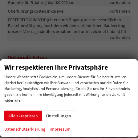
Garantie für 5 Jahre / bis 100.000 km
vorhanden
Überführungskosten inklusive
vorhanden
FESTPREISGARANTIE gilt erst mit Zugang unserer schriftlichen
Bestellbestätigung (nachdem wir den verbindlichen Kaufvertrag
unseres Vertragshändlers erhalten und unterzeichnet haben) !!!!
vorhanden
Optionale Extras
Wir respektieren Ihre Privatsphäre
Pakete
Unsere Website setzt Cookies ein, um unsere Dienste für Sie bereitzustellen.
Safety Paket: Seitenairbags hinten, CREW
500,– €
P5A
Hierbei berücksichtigen wir Ihre Auswahl und verarbeiten nur die Daten für
PROTECT ASSIST - proaktiver Schutz der Passagiere mit
Marketing, Analytics und Personalisierung, für die Sie uns Ihr Einverständnis
erweitertem Sicherheitssystem
geben. Sie können Ihre Einwilligung jederzeit mit Wirkung für die Zukunft
widerrufen.
Park Paket: Rückfahrkamera, Parksensoren
749,– €
W5F
vorne und hinten
Alle akzeptieren
Einstellungen
Park Plus Paket: PARK ASSIST - Parkassistent
1.548,– €
W5G
inklusive Einparkhilfe vorne und hinten, AREA VIEW
Datenschutzerklärung
Impressum
Travel Assist Paket (nicht möglich mit PPJ):
521,– €
P5H