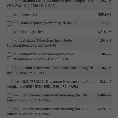
variabler Kofferraumboden (nicht möglich bei
192,– €
PKP
W5K, PWD, PJA / PJB / PJC, RA2)
Trennnetz
188,99 €
3CX
Raucherpaket (nicht möglich bei RA3)
23,– €
9JD
Einstiegsschwellen
1.218,– €
YCB
beheiztes 3-Speichen-Sport-leder-
104,– €
PLI
Multifunktionslenkrad (nur MP)
beheiztes 3-Speichen-Sport-leder-
104,– €
PLK
Multifunktionslenkrad für DSG (nur AP)
Beifahrersitzlehne umklappbar (nicht möglich
106,– €
PHJ
bei PLA, PLB, PMD, PME)
CLIMATRONIC - Dreizonen-Klimaautomatik (nur
311,– €
PHD
möglich bei R5B / R5D / R5D / R5G / R5I / WFL)
Standheizung mit Fernbedienung (für TSI)
1.408,– €
PHC
(nur möglich mit P5D / P5E)
Standheizung mit Fernbedienung (für TDI)
1.220,– €
PHC
(nur möglich mit P5D / P5E)