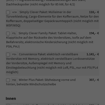
Dachheckspoiler (nicht möglich für 85 kW, für 4/2)
Simply Clever Paket: Mülleimer in der
110,– €
W5K
Türverkleidung, Cargo-Elemente für den Kofferraum, Netze für den
Kofferraum, doppelseitiger Gepäckraumteppich (nicht möglich mit
W5P/W5Q)
Simply Clever Family Paket: Tablet-Halter,
194,– €
P5L
Klapptische auf der Rückseite des Vordersitzes, Isofix auf dem
Beifahrersitz, elektronische Kindersicherung (nicht möglich mit
P5N, PHJ)
Convenience Paket: elektrisch verstellbare
1.141,– €
P5N
Vordersitze mit Memory, elektrisch verstellbare Lordosenstütze
der Vordersitze, Außenspiegel mit Memory und
Einstiegsbeleuchtung (nicht möglich mit Loft, P5L, nur mit P5I/PL4
möglich)
Winter Plus Paket: Sitzheizung vorne und
307,– €
P6E
hinten, beheizte Windschutzscheibe
Innen