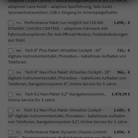
Adaptive Cruise Control – Abstandsregeltempomat bis 210 km/h,
adaptiver Lane Assist – adaptive Spurführung, Side Assist -
Spurwechselassistent, USB-C-Eingang im Innenspiegelhalter
Performance Paket nur möglich bei 110 kW:
1.094,– €
P5J
DYNAMIC CHASSIS CONTROL – adaptives Fahrwerk inkl
Fahrmodusoptionen (für 4x4-Offroad-Modus), Pedalabdeckungen
aus Stahl
Tech 8" Plus Paket: Virtuelles Cockpit - 10"
715,– €
R6E
digitale Instrumententafel, Phonebox – kabelloses Aufladen von
Telefonen
Tech 8" Navi Plus Paket: Virtuelles Cockpit - 10"
966,– €
R6G
digitale Instrumententafel, Phonebox – kabelloses Aufladen von
Telefonen, Navigationssystem 8", Online-Service für 3 Jahre
Tech 9.2 Navi Paket: 9,2" Navigationssystem,
1.478,99 €
R6K
Online-Service für 3 Jahre
Tech 9.2 Navi Plus Paket: Virtuelles Cockpit -
1.689,– €
R6I
10" digitale Instrumententafel, Phonebox – kabelloses Aufladen
von Telefonen, Navigationssystem 9,2", Online-Service für 3 Jahre
Performance Paket: Dynamic Chassis Control
1.094,– €
P5J
(DCC) – Progressivlenkung, Pedalabdeckungen aus Stahl,