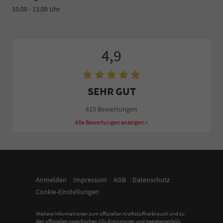
10.00 - 13.00 Uhr
4,9
SEHR GUT
415 Bewertungen
Alle Bewertungen anzeigen >
Anmelden
Impressum
AGB
Datenschutz
Cookie-Einstellungen
Weitere Informationen zum offiziellen Kraftstoffverbrauch und zu
den offiziellen spezifischen CO
-Emissionen und gegebenenfalls
2