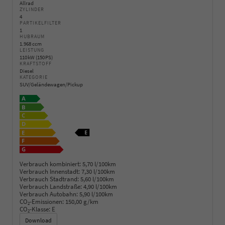
Allrad
ZYLINDER
4
PARTIKELFILTER
1
HUBRAUM
1.968 ccm
LEISTUNG
110 kW (150 PS)
KRAFTSTOFF
Diesel
KATEGORIE
SUV/Geländewagen/Pickup
Verbrauch kombiniert:
5,70 l/100km
Verbrauch Innenstadt:
7,30 l/100km
Verbrauch Stadtrand:
5,60 l/100km
Verbrauch Landstraße:
4,90 l/100km
Verbrauch Autobahn:
5,90 l/100km
CO
-Emissionen:
150,00 g/km
2
CO
-Klasse:
E
2
Download