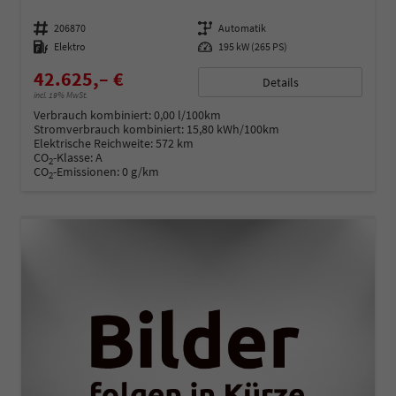
Fahrzeugnummer
206870
Getriebe
Automatik
Kraftstoff
Elektro
Leistung
195 kW (265 PS)
42.625,– €
Details
incl. 19% MwSt.
Verbrauch kombiniert:
0,00 l/100km
Stromverbrauch kombiniert:
15,80 kWh/100km
Elektrische Reichweite:
572 km
CO
-Klasse:
A
2
CO
-Emissionen:
0 g/km
2