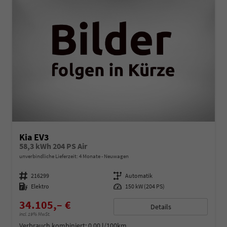
Kia EV3
58,3 kWh 204 PS Air
unverbindliche Lieferzeit:
4 Monate
Neuwagen
Fahrzeugnummer
216299
Getriebe
Automatik
Kraftstoff
Elektro
Leistung
150 kW (204 PS)
34.105,– €
Details
incl. 19% MwSt.
Verbrauch kombiniert:
0,00 l/100km