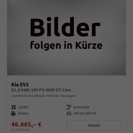
Kia EV3
81,4 kWh 265 PS 4WD GT-Line
unverbindliche Lieferzeit:
4 Monate
Neuwagen
Fahrzeugnummer
216301
Getriebe
Automatik
Kraftstoff
Elektro
Leistung
195 kW (265 PS)
46.865,– €
Details
incl. 19% MwSt.