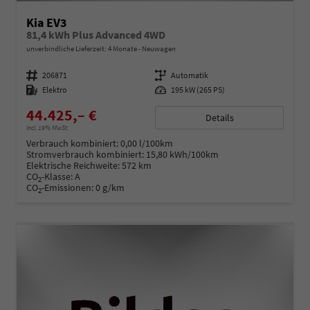
Kia EV3
81,4 kWh Plus Advanced 4WD
unverbindliche Lieferzeit:
4 Monate
Neuwagen
Fahrzeugnummer
206871
Getriebe
Automatik
Kraftstoff
Elektro
Leistung
195 kW (265 PS)
44.425,– €
Details
incl. 19% MwSt.
Verbrauch kombiniert:
0,00 l/100km
Stromverbrauch kombiniert:
15,80 kWh/100km
Elektrische Reichweite:
572 km
CO
-Klasse:
A
2
CO
-Emissionen:
0 g/km
2