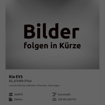
Kia EV3
81,4 kWh Plus
unverbindliche Lieferzeit:
4 Monate
Neuwagen
Fahrzeugnummer
206878
Getriebe
Automatik
Kraftstoff
Elektro
Leistung
150 kW (204 PS)