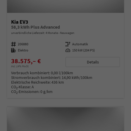
Kia EV3
58,3 kWh Plus Advanced
unverbindliche Lieferzeit:
4 Monate
Neuwagen
Fahrzeugnummer
206880
Getriebe
Automatik
Kraftstoff
Elektro
Leistung
150 kW (204 PS)
38.575,– €
Details
incl. 19% MwSt.
Verbrauch kombiniert:
0,00 l/100km
Stromverbrauch kombiniert:
14,90 kWh/100km
Elektrische Reichweite:
436 km
CO
-Klasse:
A
2
CO
-Emissionen:
0 g/km
2