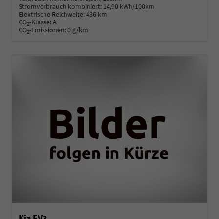
Stromverbrauch kombiniert:
14,90 kWh/100km
Elektrische Reichweite:
436 km
CO
-Klasse:
A
2
CO
-Emissionen:
0 g/km
2
Kia EV3