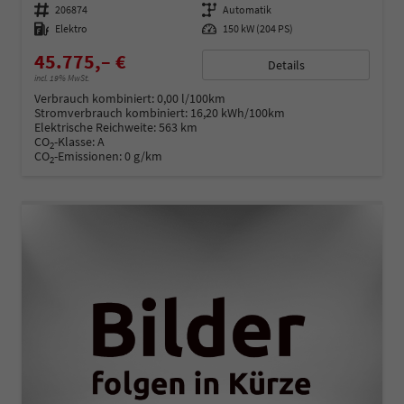
Fahrzeugnummer
206874
Getriebe
Automatik
Kraftstoff
Elektro
Leistung
150 kW (204 PS)
45.775,– €
Details
incl. 19% MwSt.
Verbrauch kombiniert:
0,00 l/100km
Stromverbrauch kombiniert:
16,20 kWh/100km
Elektrische Reichweite:
563 km
CO
-Klasse:
A
2
CO
-Emissionen:
0 g/km
2