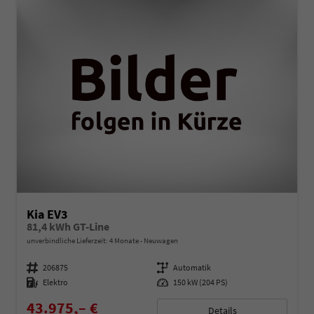
Kia EV3
81,4 kWh GT-Line
unverbindliche Lieferzeit:
4 Monate
Neuwagen
Fahrzeugnummer
206875
Getriebe
Automatik
Kraftstoff
Elektro
Leistung
150 kW (204 PS)
43.975,– €
Details