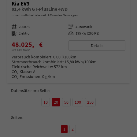
Kia EV3
81,4 kWh GT-PlusLine 4WD
unverbindliche Lieferzeit:
4 Monate
Neuwagen
Fahrzeugnummer
206873
Getriebe
Automatik
Kraftstoff
Elektro
Leistung
195 kW (265 PS)
48.025,– €
Details
incl. 19% MwSt.
Verbrauch kombiniert:
0,00 l/100km
Stromverbrauch kombiniert:
15,80 kWh/100km
Elektrische Reichweite:
572 km
CO
-Klasse:
A
2
CO
-Emissionen:
0 g/km
2
Datensätze pro Seite:
10
20
50
100
250
Seiten:
1
2