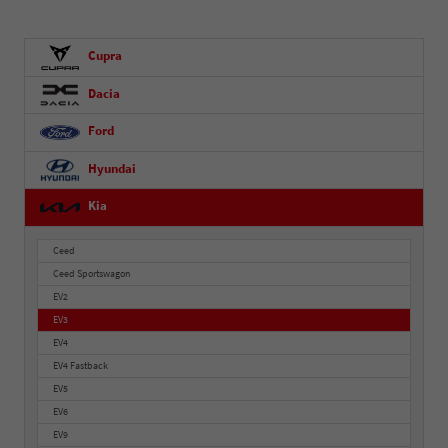
Cupra
Dacia
Ford
Hyundai
Kia
Ceed
Ceed Sportswagon
EV2
EV3
EV4
EV4 Fastback
EV5
EV6
EV9