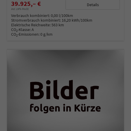
39.925,– €
Details
incl. 19% MwSt.
Verbrauch kombiniert:
0,00 l/100km
Stromverbrauch kombiniert:
16,20 kWh/100km
Elektrische Reichweite:
563 km
CO
-Klasse:
A
2
CO
-Emissionen:
0 g/km
2