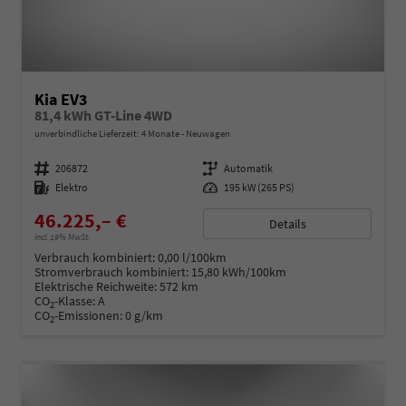
Kia EV3
81,4 kWh GT-Line 4WD
unverbindliche Lieferzeit:
4 Monate
Neuwagen
Fahrzeugnummer
206872
Getriebe
Automatik
Kraftstoff
Elektro
Leistung
195 kW (265 PS)
46.225,– €
Details
incl. 19% MwSt.
Verbrauch kombiniert:
0,00 l/100km
Stromverbrauch kombiniert:
15,80 kWh/100km
Elektrische Reichweite:
572 km
CO
-Klasse:
A
2
CO
-Emissionen:
0 g/km
2