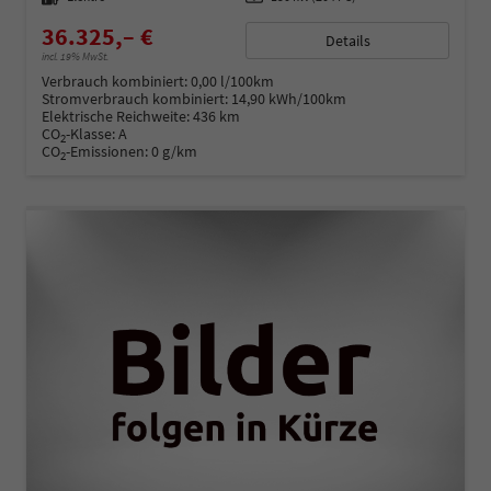
36.325,– €
Details
incl. 19% MwSt.
Verbrauch kombiniert:
0,00 l/100km
Stromverbrauch kombiniert:
14,90 kWh/100km
Elektrische Reichweite:
436 km
CO
-Klasse:
A
2
CO
-Emissionen:
0 g/km
2