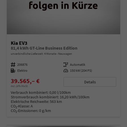
Kia EV3
81,4 kWh GT-Line Business Edition
unverbindliche Lieferzeit:
4 Monate
Neuwagen
Fahrzeugnummer
206876
Getriebe
Automatik
Kraftstoff
Elektro
Leistung
150 kW (204 PS)
39.565,– €
Details
incl. 19% MwSt.
Verbrauch kombiniert:
0,00 l/100km
Stromverbrauch kombiniert:
16,20 kWh/100km
Elektrische Reichweite:
563 km
CO
-Klasse:
A
2
CO
-Emissionen:
0 g/km
2