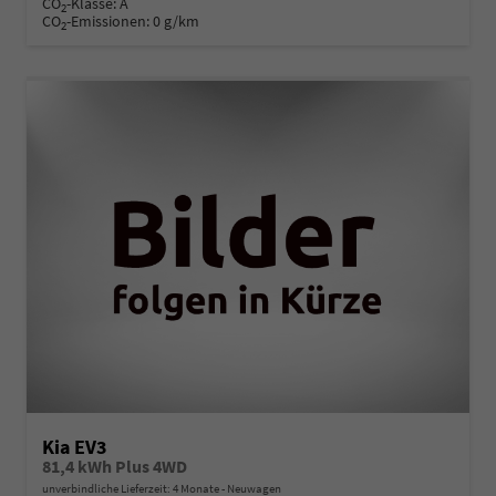
CO
-Klasse:
A
2
CO
-Emissionen:
0 g/km
2
Kia EV3
81,4 kWh Plus 4WD
unverbindliche Lieferzeit:
4 Monate
Neuwagen