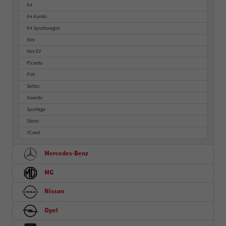
K4
K4 Kombi
K4 Sportswagon
Niro
Niro EV
Picanto
PV5
Seltos
Sorento
Sportage
Stonic
XCeed
Mercedes-Benz
MG
Nissan
Opel