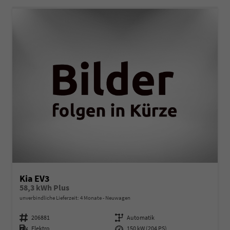
Kia EV3
58,3 kWh Plus
unverbindliche Lieferzeit:
4 Monate
Neuwagen
Fahrzeugnummer
206881
Getriebe
Automatik
Kraftstoff
Elektro
Leistung
150 kW (204 PS)