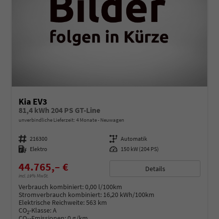
Kia EV3
81,4 kWh 204 PS GT-Line
unverbindliche Lieferzeit:
4 Monate
Neuwagen
Fahrzeugnummer
216300
Getriebe
Automatik
Kraftstoff
Elektro
Leistung
150 kW (204 PS)
44.765,– €
Details
incl. 19% MwSt.
Verbrauch kombiniert:
0,00 l/100km
Stromverbrauch kombiniert:
16,20 kWh/100km
Elektrische Reichweite:
563 km
CO
-Klasse:
A
2
CO
-Emissionen:
0 g/km