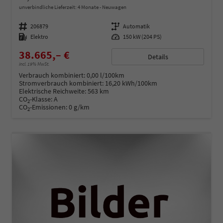
unverbindliche Lieferzeit:
4 Monate
Neuwagen
Fahrzeugnummer
206879
Getriebe
Automatik
Kraftstoff
Elektro
Leistung
150 kW (204 PS)
38.665,– €
Details
incl. 19% MwSt.
Verbrauch kombiniert:
0,00 l/100km
Stromverbrauch kombiniert:
16,20 kWh/100km
Elektrische Reichweite:
563 km
CO
-Klasse:
A
2
CO
-Emissionen:
0 g/km
2