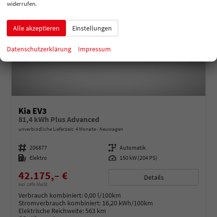
widerrufen.
Alle akzeptieren
Einstellungen
Datenschutzerklärung
Impressum
Kia EV3
81,4 kWh Plus Advanced
unverbindliche Lieferzeit:
4 Monate
Neuwagen
Fahrzeugnummer
206877
Getriebe
Automatik
Kraftstoff
Elektro
Leistung
150 kW (204 PS)
42.175,– €
Details
incl. 19% MwSt.
Verbrauch kombiniert:
0,00 l/100km
Stromverbrauch kombiniert:
16,20 kWh/100km
Elektrische Reichweite:
563 km