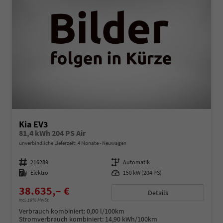
Kia EV3
81,4 kWh 204 PS Air
unverbindliche Lieferzeit:
4 Monate
Neuwagen
Fahrzeugnummer
216289
Getriebe
Automatik
Kraftstoff
Elektro
Leistung
150 kW (204 PS)
38.635,– €
Details
incl. 19% MwSt.
Verbrauch kombiniert:
0,00 l/100km
Stromverbrauch kombiniert:
14,90 kWh/100km