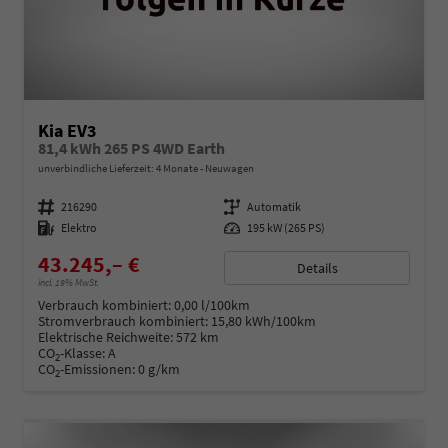
Kia EV3
81,4 kWh 265 PS 4WD Earth
unverbindliche Lieferzeit:
4 Monate
Neuwagen
Fahrzeugnummer
216290
Getriebe
Automatik
Kraftstoff
Elektro
Leistung
195 kW (265 PS)
43.245,– €
Details
incl. 19% MwSt.
Verbrauch kombiniert:
0,00 l/100km
Stromverbrauch kombiniert:
15,80 kWh/100km
Elektrische Reichweite:
572 km
CO
-Klasse:
A
2
CO
-Emissionen:
0 g/km
2