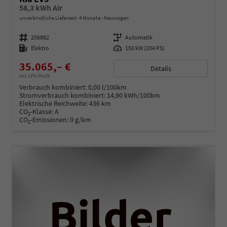
58,3 kWh Air
unverbindliche Lieferzeit:
4 Monate
Neuwagen
Fahrzeugnummer
206882
Getriebe
Automatik
Kraftstoff
Elektro
Leistung
150 kW (204 PS)
35.065,– €
Details
incl. 19% MwSt.
Verbrauch kombiniert:
0,00 l/100km
Stromverbrauch kombiniert:
14,90 kWh/100km
Elektrische Reichweite:
436 km
CO
-Klasse:
A
2
CO
-Emissionen:
0 g/km
2