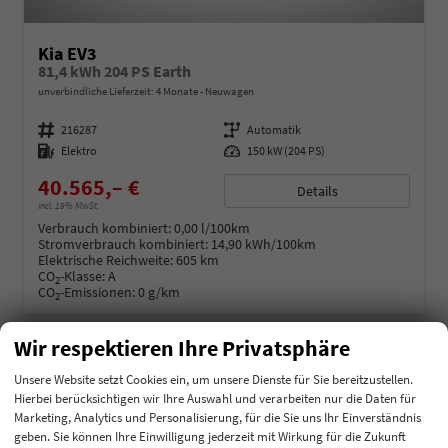
Kia EV3
81,4 kWh 204 PS Earth
unverbindliche Lieferzeit:
4 Monate
Neuwagen
Fahrzeugnummer
216287
Getriebe
Automatik
Kraftstoff
Elektro
Leistung
150 kW (204 PS)
40.565,– €
Details
incl. 19% MwSt.
Verbrauch kombiniert:
0,00 l/100km
Stromverbrauch kombiniert:
14,90 kWh/100km
Elektrische Reichweite:
605 km
CO
-Klasse:
A
2
CO
-Emissionen:
0 g/km
2
Wir respektieren Ihre Privatsphäre
Unsere Website setzt Cookies ein, um unsere Dienste für Sie bereitzustellen.
Hierbei berücksichtigen wir Ihre Auswahl und verarbeiten nur die Daten für
Marketing, Analytics und Personalisierung, für die Sie uns Ihr Einverständnis
geben. Sie können Ihre Einwilligung jederzeit mit Wirkung für die Zukunft