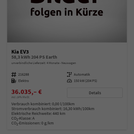
Kia EV3
58,3 kWh 204 PS Earth
unverbindliche Lieferzeit:
4 Monate
Neuwagen
Fahrzeugnummer
216288
Getriebe
Automatik
Kraftstoff
Elektro
Leistung
150 kW (204 PS)
36.035,– €
Details
incl. 19% MwSt.
Verbrauch kombiniert:
0,00 l/100km
Stromverbrauch kombiniert:
16,30 kWh/100km
Elektrische Reichweite:
440 km
CO
-Klasse:
A
2
CO
-Emissionen:
0 g/km
2