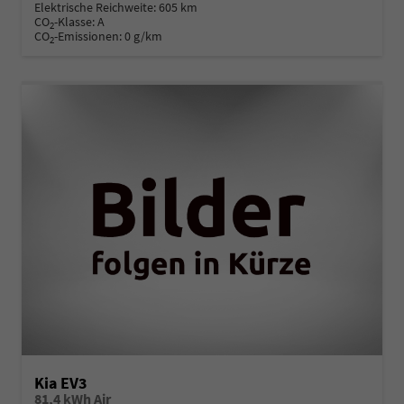
Elektrische Reichweite:
605 km
CO
-Klasse:
A
2
CO
-Emissionen:
0 g/km
2
Kia EV3
81,4 kWh Air