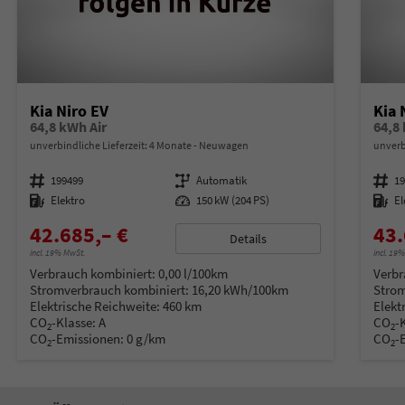
Kia Niro EV
Kia 
64,8 kWh Air
64,8
unverbindliche Lieferzeit:
4 Monate
Neuwagen
unverb
Fahrzeugnummer
199499
Getriebe
Automatik
Fahrzeugnummer
1
Kraftstoff
Elektro
Leistung
150 kW (204 PS)
Kraftstoff
El
42.685,– €
43.
Details
incl. 19% MwSt.
incl. 19
Verbrauch kombiniert:
0,00 l/100km
Verbr
Stromverbrauch kombiniert:
16,20 kWh/100km
Strom
Elektrische Reichweite:
460 km
Elekt
CO
-Klasse:
A
CO
-
2
2
CO
-Emissionen:
0 g/km
CO
-
2
2