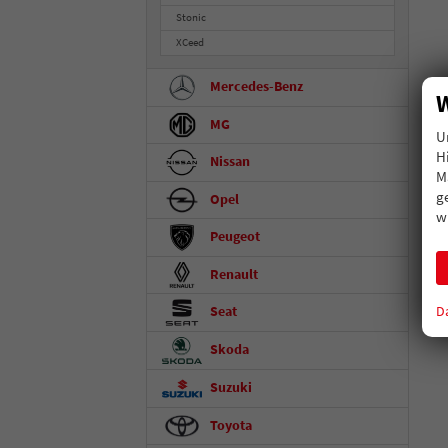
Stonic
XCeed
Mercedes-Benz
W
MG
U
H
Nissan
M
g
Opel
w
Peugeot
Renault
D
Seat
Skoda
Suzuki
Toyota