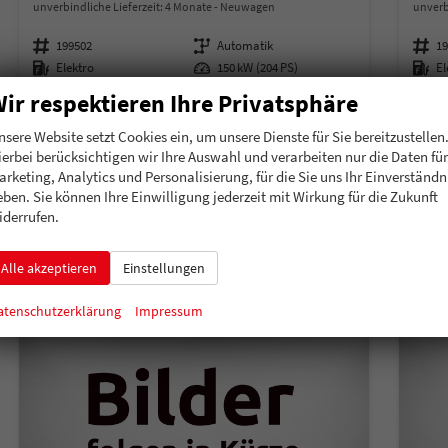
unverbindliche Lieferzeit:
4 Monate
Neuwagen
unverb
Fahrzeugnummer
199502
Getriebe
Automatik
Fahrzeugnummer
1
Kraftstoff
Elektro
Leistung
150 kW (204 PS)
Kraftstoff
El
ir respektieren Ihre Privatsphäre
38.015,– €
39.
Details
incl. 19% MwSt.
incl. 19
nsere Website setzt Cookies ein, um unsere Dienste für Sie bereitzustellen
Verbrauch kombiniert:
0,00 l/100km
Verbr
ierbei berücksichtigen wir Ihre Auswahl und verarbeiten nur die Daten für
Stromverbrauch kombiniert:
16,20 kWh/100km
Strom
arketing, Analytics und Personalisierung, für die Sie uns Ihr Einverständn
Elektrische Reichweite:
460 km
Elekt
eben. Sie können Ihre Einwilligung jederzeit mit Wirkung für die Zukunft
CO
-Klasse:
A
CO
-
2
2
iderrufen.
CO
-Emissionen:
0 g/km
CO
-
2
2
Alle akzeptieren
Einstellungen
atenschutzerklärung
Impressum