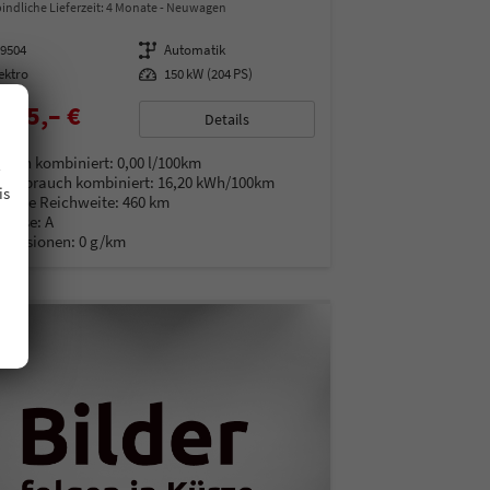
indliche Lieferzeit:
4 Monate
Neuwagen
99504
Getriebe
Automatik
ektro
Leistung
150 kW (204 PS)
875,– €
Details
% MwSt.
.
auch kombiniert:
0,00 l/100km
verbrauch kombiniert:
16,20 kWh/100km
is
rische Reichweite:
460 km
Klasse:
A
Emissionen:
0 g/km