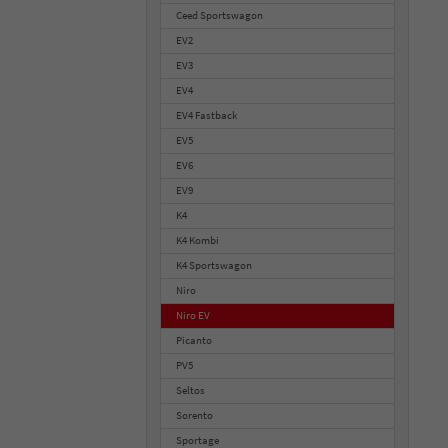
Ceed Sportswagon
EV2
EV3
EV4
EV4 Fastback
EV5
EV6
EV9
K4
K4 Kombi
K4 Sportswagon
Niro
Niro EV
Picanto
PV5
Seltos
Sorento
Sportage