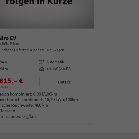
Niro EV
 kWh Plus
indliche Lieferzeit:
4 Monate
Neuwagen
99497
Getriebe
Automatik
ektro
Leistung
150 kW (204 PS)
615,– €
Details
% MwSt.
auch kombiniert:
0,00 l/100km
verbrauch kombiniert:
16,20 kWh/100km
rische Reichweite:
460 km
Klasse:
A
Emissionen:
0 g/km