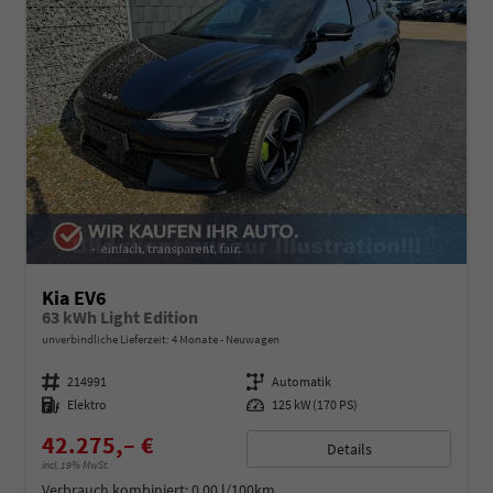
Kia EV6
63 kWh Light Edition
unverbindliche Lieferzeit:
4 Monate
Neuwagen
Fahrzeugnummer
214991
Getriebe
Automatik
Kraftstoff
Elektro
Leistung
125 kW (170 PS)
42.275,– €
Details
incl. 19% MwSt.
Verbrauch kombiniert:
0,00 l/100km