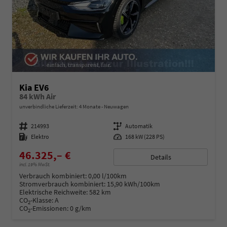
Kia EV6
84 kWh Air
unverbindliche Lieferzeit:
4 Monate
Neuwagen
Fahrzeugnummer
214993
Getriebe
Automatik
Kraftstoff
Elektro
Leistung
168 kW (228 PS)
46.325,– €
Details
incl. 19% MwSt.
Verbrauch kombiniert:
0,00 l/100km
Stromverbrauch kombiniert:
15,90 kWh/100km
Elektrische Reichweite:
582 km
CO
-Klasse:
A
2
CO
-Emissionen:
0 g/km
2