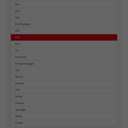
EV2
EV3
EV4
EV4 Fastback
EV5
EV6
EV9
K4
K4 Kombi
K4 Sportswagon
Niro
Niro EV
Picanto
PV5
Seltos
Sorento
Sportage
Stonic
XCeed