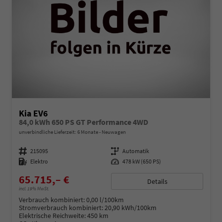
Kia EV6
84,0 kWh 650 PS GT Performance 4WD
unverbindliche Lieferzeit:
6 Monate
Neuwagen
Fahrzeugnummer
215095
Getriebe
Automatik
Kraftstoff
Elektro
Leistung
478 kW (650 PS)
65.715,– €
Details
incl. 19% MwSt.
Verbrauch kombiniert:
0,00 l/100km
Stromverbrauch kombiniert:
20,90 kWh/100km
Elektrische Reichweite:
450 km