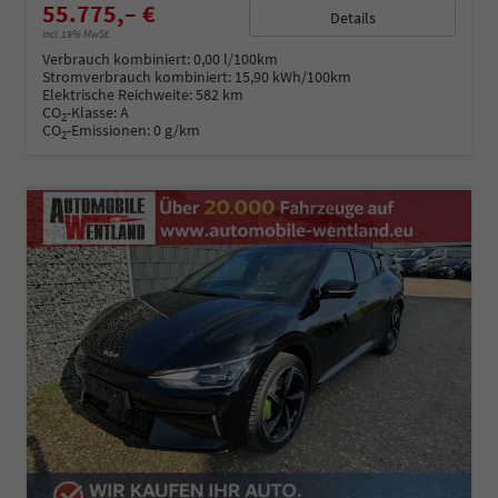
55.775,– €
Details
incl. 19% MwSt.
Verbrauch kombiniert:
0,00 l/100km
Stromverbrauch kombiniert:
15,90 kWh/100km
Elektrische Reichweite:
582 km
CO
-Klasse:
A
2
CO
-Emissionen:
0 g/km
2