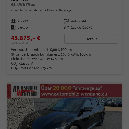
63 kWh Plus
unverbindliche Lieferzeit:
4 Monate
Neuwagen
Fahrzeugnummer
214992
Getriebe
Automatik
Kraftstoff
Elektro
Leistung
125 kW (170 PS)
45.875,– €
Details
incl. 19% MwSt.
Verbrauch kombiniert:
0,00 l/100km
Stromverbrauch kombiniert:
16,40 kWh/100km
Elektrische Reichweite:
428 km
CO
-Klasse:
A
2
CO
-Emissionen:
0 g/km
2