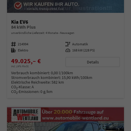
Kia EV6
84 kWh Plus
unverbindliche Lieferzeit:
4 Monate
Neuwagen
Fahrzeugnummer
214994
Getriebe
Automatik
Kraftstoff
Elektro
Leistung
168 kW (228 PS)
49.025,– €
Details
incl. 19% MwSt.
Verbrauch kombiniert:
0,00 l/100km
Stromverbrauch kombiniert:
15,90 kWh/100km
Elektrische Reichweite:
582 km
CO
-Klasse:
A
2
CO
-Emissionen:
0 g/km
2