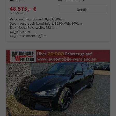
48.575,– €
Details
incl. 19% MwSt.
Verbrauch kombiniert:
0,00 l/100km
Stromverbrauch kombiniert:
15,90 kWh/100km
Elektrische Reichweite:
582 km
CO
-Klasse:
A
2
CO
-Emissionen:
0 g/km
2