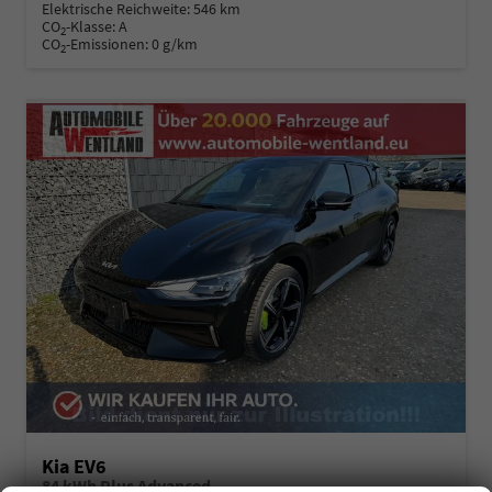
Elektrische Reichweite:
546 km
CO
-Klasse:
A
2
CO
-Emissionen:
0 g/km
2
Kia EV6
84 kWh Plus Advanced