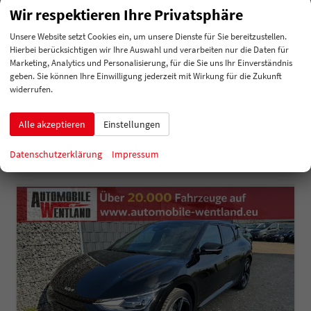
Wir respektieren Ihre Privatsphäre
unverbindliche Lieferzeit:
4 Monate
Neuwagen
Unsere Website setzt Cookies ein, um unsere Dienste für Sie bereitzustellen.
Fahrzeugnummer
214995
Getriebe
Automatik
Hierbei berücksichtigen wir Ihre Auswahl und verarbeiten nur die Daten für
Kraftstoff
Elektro
Leistung
168 kW (228 PS)
Marketing, Analytics und Personalisierung, für die Sie uns Ihr Einverständnis
52.175,– €
geben. Sie können Ihre Einwilligung jederzeit mit Wirkung für die Zukunft
Details
widerrufen.
incl. 19% MwSt.
Verbrauch kombiniert:
0,00 l/100km
Stromverbrauch kombiniert:
15,90 kWh/100km
Alle akzeptieren
Einstellungen
Elektrische Reichweite:
582 km
CO
-Klasse:
A
2
CO
-Emissionen:
0 g/km
Datenschutzerklärung
Impressum
2