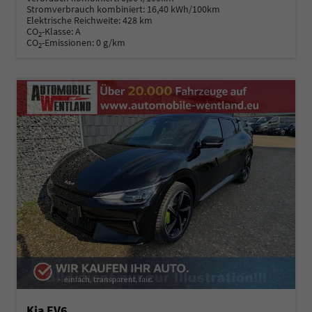
Stromverbrauch kombiniert:
16,40 kWh/100km
Elektrische Reichweite:
428 km
CO
-Klasse:
A
2
CO
-Emissionen:
0 g/km
2
Kia EV6