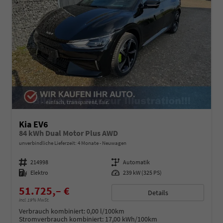
Kia EV6
84 kWh Dual Motor Plus AWD
unverbindliche Lieferzeit:
4 Monate
Neuwagen
Fahrzeugnummer
214998
Getriebe
Automatik
Kraftstoff
Elektro
Leistung
239 kW (325 PS)
51.725,– €
Details
incl. 19% MwSt.
Verbrauch kombiniert:
0,00 l/100km
Stromverbrauch kombiniert:
17,00 kWh/100km