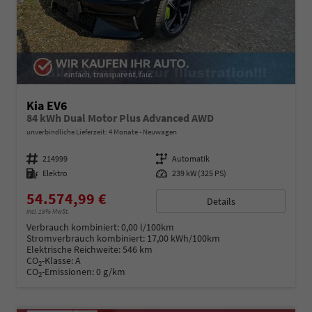
Kia EV6
84 kWh Dual Motor Plus Advanced AWD
unverbindliche Lieferzeit:
4 Monate
Neuwagen
Fahrzeugnummer
214999
Getriebe
Automatik
Kraftstoff
Elektro
Leistung
239 kW (325 PS)
54.574,99 €
Details
incl. 19% MwSt.
Verbrauch kombiniert:
0,00 l/100km
Stromverbrauch kombiniert:
17,00 kWh/100km
Elektrische Reichweite:
546 km
CO
-Klasse:
A
2
CO
-Emissionen:
0 g/km
2