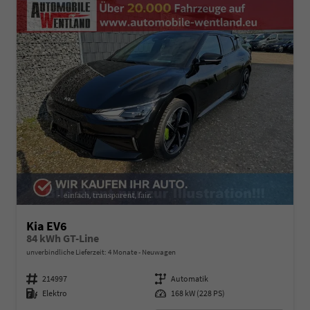
Kia EV6
84 kWh GT-Line
unverbindliche Lieferzeit:
4 Monate
Neuwagen
Fahrzeugnummer
214997
Getriebe
Automatik
Kraftstoff
Elektro
Leistung
168 kW (228 PS)