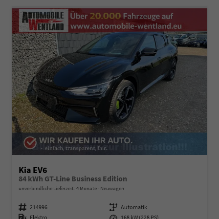
Kia EV6
84 kWh GT-Line Business Edition
unverbindliche Lieferzeit:
4 Monate
Neuwagen
Fahrzeugnummer
214996
Getriebe
Automatik
Kraftstoff
Elektro
Leistung
168 kW (228 PS)