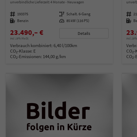
unverbindliche Lieferzeit:
4 Monate
Neuwagen
unverb
Fahrzeugnummer
193375
Getriebe
Schalt. 6-Gang
Fahrzeugnummer
2
Kraftstoff
Benzin
Leistung
85 kW (116 PS)
Kraftstoff
B
23.490,– €
23.
Details
incl. 19% MwSt.
incl. 19
Verbrauch kombiniert:
6,40 l/100km
Verbr
CO
-Klasse:
E
CO
-
2
2
CO
-Emissionen:
144,00 g/km
CO
-
2
2