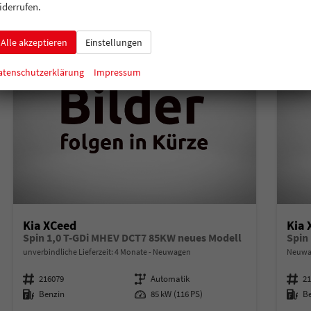
iderrufen.
Alle akzeptieren
Einstellungen
atenschutzerklärung
Impressum
Kia XCeed
Kia 
Spin 1,0 T-GDi MHEV DCT7 85KW neues Modell
Spin
unverbindliche Lieferzeit:
4 Monate
Neuwagen
Neuwag
Fahrzeugnummer
216079
Getriebe
Automatik
Fahrzeugnummer
2
Kraftstoff
Benzin
Leistung
85 kW (116 PS)
Kraftstoff
B