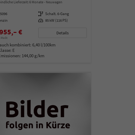
indliche Lieferzeit:
6 Monate
Neuwagen
15096
Getriebe
Schalt. 6-Gang
enzin
Leistung
85 kW (116 PS)
955,– €
Details
% MwSt.
auch kombiniert:
6,40 l/100km
Klasse:
E
Emissionen:
144,00 g/km