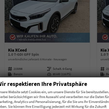
Kia XCeed
Kia 
1.0 T-GDI GPF Spin
1.0 
unverbindliche Lieferzeit:
6 Monate
Neuwagen
unverb
Fahrzeugnummer
215098
Getriebe
Schalt. 6-Gang
Fahrzeugnummer
2
Kraftstoff
Benzin
Leistung
85 kW (116 PS)
Kraftstoff
B
24.675,– €
25.
ir respektieren Ihre Privatsphäre
Details
incl. 19% MwSt.
incl. 19
nsere Website setzt Cookies ein, um unsere Dienste für Sie bereitzustellen
Verbrauch kombiniert:
6,40 l/100km
Verbr
ierbei berücksichtigen wir Ihre Auswahl und verarbeiten nur die Daten für
CO
-Klasse:
E
CO
-
2
2
arketing, Analytics und Personalisierung, für die Sie uns Ihr Einverständn
CO
-Emissionen:
144,00 g/km
CO
-
2
2
eben. Sie können Ihre Einwilligung jederzeit mit Wirkung für die Zukunft