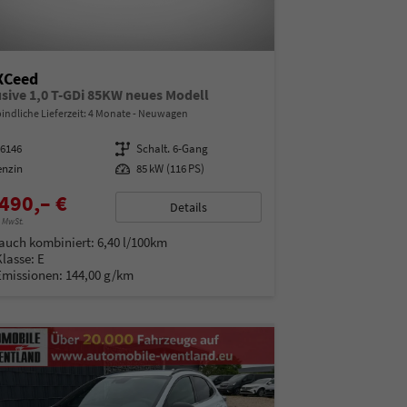
XCeed
usive 1,0 T-GDi 85KW neues Modell
indliche Lieferzeit:
4 Monate
Neuwagen
16146
Getriebe
Schalt. 6-Gang
enzin
Leistung
85 kW (116 PS)
490,– €
Details
% MwSt.
auch kombiniert:
6,40 l/100km
Klasse:
E
Emissionen:
144,00 g/km