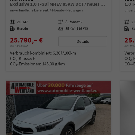
Exclusive 1,0 T-GDi MHEV 85KW DCT7 neues Modell
1.0 
unverbindliche Lieferzeit:
4 Monate
Neuwagen
unverb
Fahrzeugnummer
216147
Getriebe
Automatik
Fahrzeugnummer
2
Kraftstoff
Benzin
Leistung
85 kW (116 PS)
Kraftstoff
B
25.790,– €
25.
Details
incl. 19% MwSt.
incl. 19
Verbrauch kombiniert:
6,30 l/100km
Verbr
CO
-Klasse:
E
CO
-
2
2
CO
-Emissionen:
143,00 g/km
CO
-
2
2