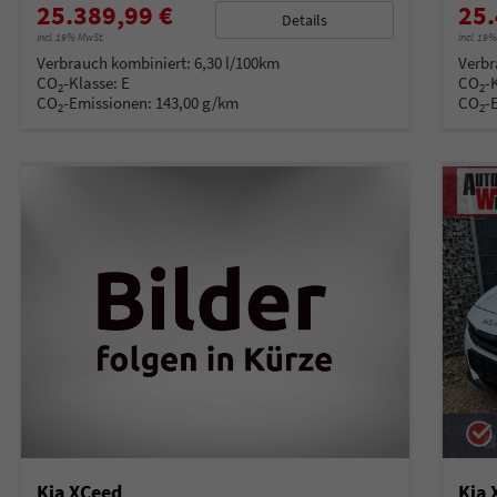
25.389,99 €
25.
Details
incl. 19% MwSt.
incl. 19
Verbrauch kombiniert:
6,30 l/100km
Verbr
CO
-Klasse:
E
CO
-
2
2
CO
-Emissionen:
143,00 g/km
CO
-
2
2
Kia XCeed
Kia 