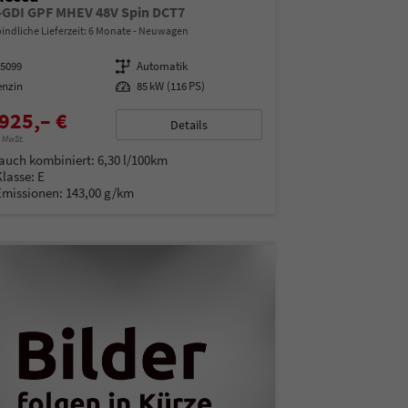
T-GDI GPF MHEV 48V Spin DCT7
indliche Lieferzeit:
6 Monate
Neuwagen
15099
Getriebe
Automatik
enzin
Leistung
85 kW (116 PS)
925,– €
Details
% MwSt.
auch kombiniert:
6,30 l/100km
Klasse:
E
Emissionen:
143,00 g/km