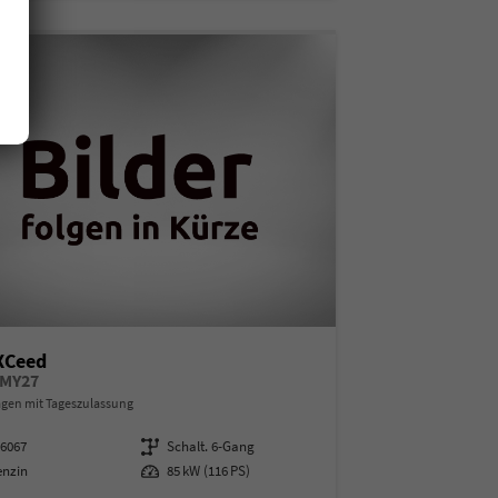
XCeed
 MY27
en mit Tageszulassung
16067
Getriebe
Schalt. 6-Gang
enzin
Leistung
85 kW (116 PS)