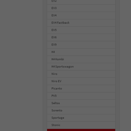
EV2
EV3
EV4
EV4 Fastback
EV5
EV6
EV9
K4
K4 Kombi
K4 Sportswagon
Niro
Niro EV
Picanto
PV5
Seltos
Sorento
Sportage
Stonic