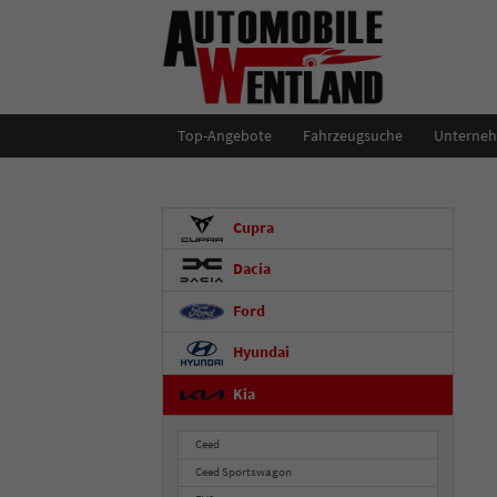
Top-Angebote
Fahrzeugsuche
Unterne
Cupra
Dacia
Ford
Hyundai
Kia
Ceed
Ceed Sportswagon