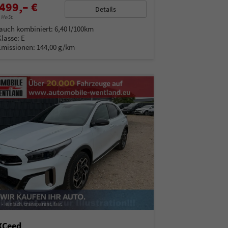
499,– €
Details
% MwSt.
auch kombiniert:
6,40 l/100km
Klasse:
E
Emissionen:
144,00 g/km
XCeed