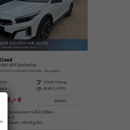
XCeed
T-GDI GPF Exclusive
indliche Lieferzeit:
6 Monate
Neuwagen
15101
Getriebe
Schalt. 6-Gang
enzin
Leistung
85 kW (116 PS)
025,– €
Details
% MwSt.
.
auch kombiniert:
6,40 l/100km
Klasse:
E
is
Emissionen:
144,00 g/km