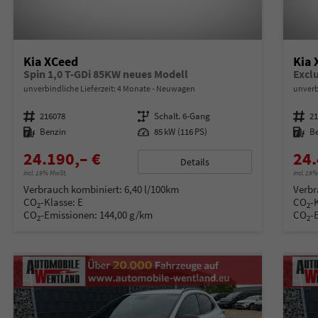
Kia XCeed
Kia 
Spin 1,0 T-GDi 85KW neues Modell
Excl
unverbindliche Lieferzeit:
4 Monate
Neuwagen
unverb
Fahrzeugnummer
216078
Getriebe
Schalt. 6-Gang
Fahrzeugnummer
2
Kraftstoff
Benzin
Leistung
85 kW (116 PS)
Kraftstoff
B
24.190,– €
24.
Details
incl. 19% MwSt.
incl. 19
Verbrauch kombiniert:
6,40 l/100km
Verbr
CO
-Klasse:
E
CO
-
2
2
CO
-Emissionen:
144,00 g/km
CO
-
2
2