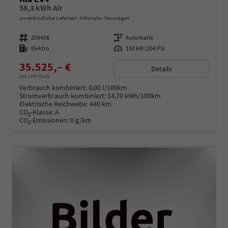
58,3 kWh Air
unverbindliche Lieferzeit:
4 Monate
Neuwagen
Fahrzeugnummer
209458
Getriebe
Automatik
Kraftstoff
Elektro
Leistung
150 kW (204 PS)
35.525,– €
Details
incl. 19% MwSt.
Verbrauch kombiniert:
0,00 l/100km
Stromverbrauch kombiniert:
14,70 kWh/100km
Elektrische Reichweite:
440 km
CO
-Klasse:
A
2
CO
-Emissionen:
0 g/km
2