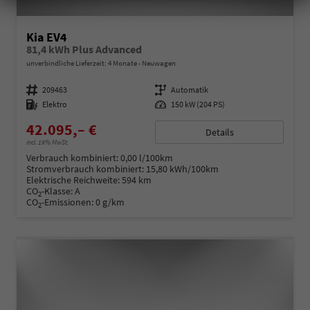
Kia EV4
81,4 kWh Plus Advanced
unverbindliche Lieferzeit:
4 Monate
Neuwagen
Fahrzeugnummer
209463
Getriebe
Automatik
Kraftstoff
Elektro
Leistung
150 kW (204 PS)
42.095,– €
Details
incl. 19% MwSt.
Verbrauch kombiniert:
0,00 l/100km
Stromverbrauch kombiniert:
15,80 kWh/100km
Elektrische Reichweite:
594 km
CO
-Klasse:
A
2
CO
-Emissionen:
0 g/km
2