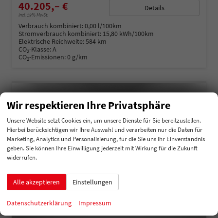
40.205,– €
Details
incl. 19% MwSt.
Verbrauch kombiniert:
0,00 l/100km
Stromverbrauch kombiniert:
15,80 kWh/100km
Elektrische Reichweite:
584 km
CO
-Klasse:
A
2
CO
-Emissionen:
0 g/km
2
Wir respektieren Ihre Privatsphäre
Unsere Website setzt Cookies ein, um unsere Dienste für Sie bereitzustellen.
Hierbei berücksichtigen wir Ihre Auswahl und verarbeiten nur die Daten für
Marketing, Analytics und Personalisierung, für die Sie uns Ihr Einverständnis
geben. Sie können Ihre Einwilligung jederzeit mit Wirkung für die Zukunft
widerrufen.
Alle akzeptieren
Einstellungen
Datenschutzerklärung
Impressum