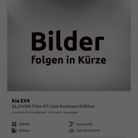
Kia EV4
81,4 kWh Plus GT-Line Business Edition
unverbindliche Lieferzeit:
4 Monate
Neuwagen
Fahrzeugnummer
209464
Getriebe
Automatik
Kraftstoff
Elektro
Leistung
150 kW (204 PS)