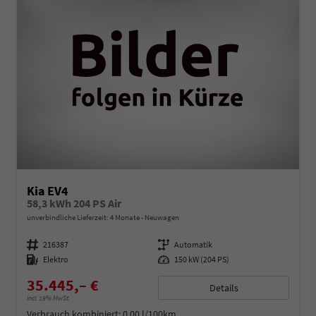
Kia EV4
58,3 kWh 204 PS Air
unverbindliche Lieferzeit:
4 Monate
Neuwagen
Fahrzeugnummer
216387
Getriebe
Automatik
Kraftstoff
Elektro
Leistung
150 kW (204 PS)
35.445,– €
Details
incl. 19% MwSt.
Verbrauch kombiniert:
0,00 l/100km