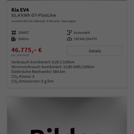
Kia EV4
81,4 kWh GT-PlusLine
unverbindliche Lieferzeit:
4 Monate
Neuwagen
Fahrzeugnummer
209457
Getriebe
Automatik
Kraftstoff
Elektro
Leistung
150 kW (204 PS)
46.775,– €
Details
incl. 19% MwSt.
Verbrauch kombiniert:
0,00 l/100km
Stromverbrauch kombiniert:
15,80 kWh/100km
Elektrische Reichweite:
584 km
CO
-Klasse:
A
2
CO
-Emissionen:
0 g/km
2