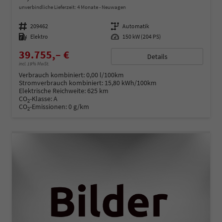
unverbindliche Lieferzeit:
4 Monate
Neuwagen
Fahrzeugnummer
209462
Getriebe
Automatik
Kraftstoff
Elektro
Leistung
150 kW (204 PS)
39.755,– €
Details
incl. 19% MwSt.
Verbrauch kombiniert:
0,00 l/100km
Stromverbrauch kombiniert:
15,80 kWh/100km
Elektrische Reichweite:
625 km
CO
-Klasse:
A
2
CO
-Emissionen:
0 g/km
2