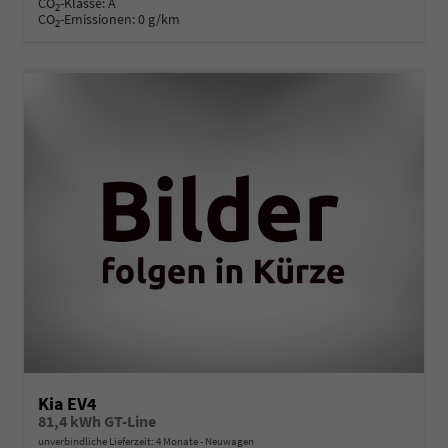
CO
-Klasse:
A
2
CO
-Emissionen:
0 g/km
2
Kia EV4
81,4 kWh GT-Line
unverbindliche Lieferzeit:
4 Monate
Neuwagen