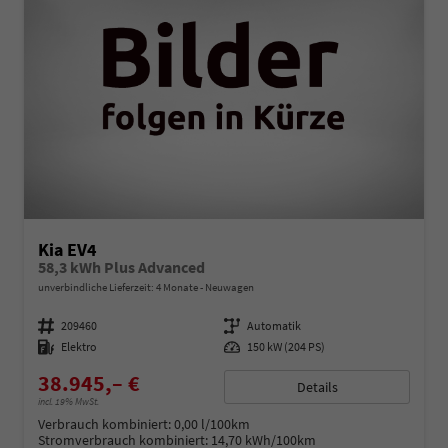
Kia EV4
58,3 kWh Plus Advanced
unverbindliche Lieferzeit:
4 Monate
Neuwagen
Fahrzeugnummer
209460
Getriebe
Automatik
Kraftstoff
Elektro
Leistung
150 kW (204 PS)
38.945,– €
Details
incl. 19% MwSt.
Verbrauch kombiniert:
0,00 l/100km
Stromverbrauch kombiniert:
14,70 kWh/100km