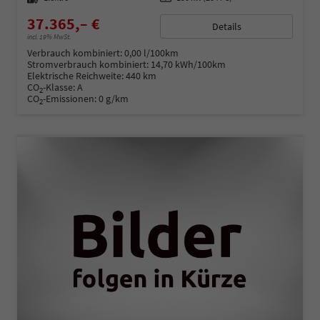
37.365,– €
Details
incl. 19% MwSt.
Verbrauch kombiniert:
0,00 l/100km
Stromverbrauch kombiniert:
14,70 kWh/100km
Elektrische Reichweite:
440 km
CO
-Klasse:
A
2
CO
-Emissionen:
0 g/km
2