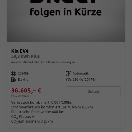
Kia EV4
58,3 kWh Plus
unverbindliche Lieferzeit:
4 Monate
Neuwagen
Fahrzeugnummer
209459
Getriebe
Automatik
Kraftstoff
Elektro
Leistung
150 kW (204 PS)
36.605,– €
Details
incl. 19% MwSt.
Verbrauch kombiniert:
0,00 l/100km
Stromverbrauch kombiniert:
14,70 kWh/100km
Elektrische Reichweite:
440 km
CO
-Klasse:
A
2
CO
-Emissionen:
0 g/km
2