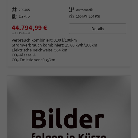
Fahrzeugnummer
209465
Getriebe
Automatik
Kraftstoff
Elektro
Leistung
150 kW (204 PS)
44.794,99 €
Details
incl. 19% MwSt.
Verbrauch kombiniert:
0,00 l/100km
Stromverbrauch kombiniert:
15,80 kWh/100km
Elektrische Reichweite:
584 km
CO
-Klasse:
A
2
CO
-Emissionen:
0 g/km
2