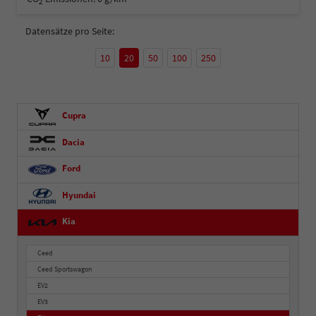
2
Datensätze pro Seite:
10
20
50
100
250
Cupra
Dacia
Ford
Hyundai
Kia
Ceed
Ceed Sportswagon
EV2
EV3