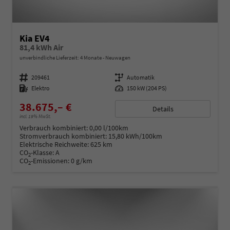
Kia EV4
81,4 kWh Air
unverbindliche Lieferzeit:
4 Monate
Neuwagen
Fahrzeugnummer
209461
Getriebe
Automatik
Kraftstoff
Elektro
Leistung
150 kW (204 PS)
38.675,– €
Details
incl. 19% MwSt.
Verbrauch kombiniert:
0,00 l/100km
Stromverbrauch kombiniert:
15,80 kWh/100km
Elektrische Reichweite:
625 km
CO
-Klasse:
A
2
CO
-Emissionen:
0 g/km
2