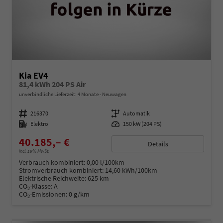
Kia EV4
81,4 kWh 204 PS Air
unverbindliche Lieferzeit:
4 Monate
Neuwagen
Fahrzeugnummer
216370
Getriebe
Automatik
Kraftstoff
Elektro
Leistung
150 kW (204 PS)
40.185,– €
Details
incl. 19% MwSt.
Verbrauch kombiniert:
0,00 l/100km
Stromverbrauch kombiniert:
14,60 kWh/100km
Elektrische Reichweite:
625 km
CO
-Klasse:
A
2
CO
-Emissionen:
0 g/km
2