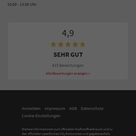
10.00 - 13.00 Uhr
4,9
SEHR GUT
415 Bewertungen
Alle Bewertungen anzeigen >
Anmelden
Impressum
AGB
Datenschutz
Cookie-Einstellungen
Weitere Informationen zum offiziellen Kraftstoffverbrauch und zu
den offiziellen spezifischen CO
-Emissionen und gegebenenfalls
2