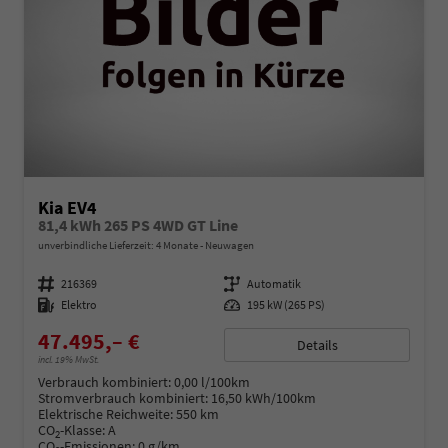
Kia EV4
81,4 kWh 265 PS 4WD GT Line
unverbindliche Lieferzeit:
4 Monate
Neuwagen
Fahrzeugnummer
216369
Getriebe
Automatik
Kraftstoff
Elektro
Leistung
195 kW (265 PS)
47.495,– €
Details
incl. 19% MwSt.
Verbrauch kombiniert:
0,00 l/100km
Stromverbrauch kombiniert:
16,50 kWh/100km
Elektrische Reichweite:
550 km
CO
-Klasse:
A
2
CO
-Emissionen:
0 g/km