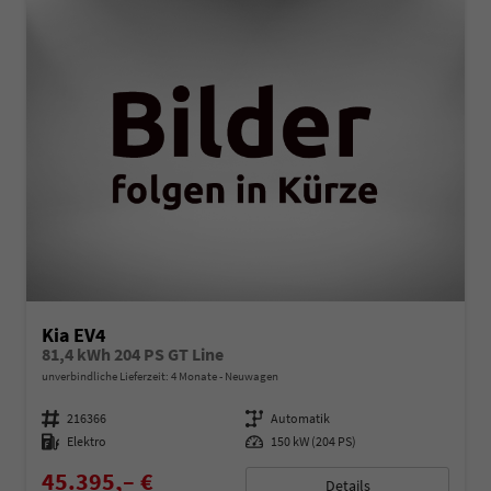
Kia EV4
81,4 kWh 204 PS GT Line
unverbindliche Lieferzeit:
4 Monate
Neuwagen
Fahrzeugnummer
216366
Getriebe
Automatik
Kraftstoff
Elektro
Leistung
150 kW (204 PS)
45.395,– €
Details