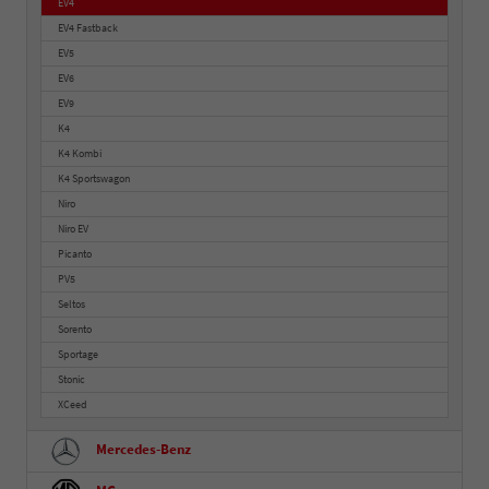
EV4
EV4 Fastback
EV5
EV6
EV9
K4
K4 Kombi
K4 Sportswagon
Niro
Niro EV
Picanto
PV5
Seltos
Sorento
Sportage
Stonic
XCeed
Mercedes-Benz