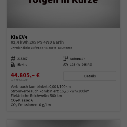
Kia EV4
81,4 kWh 265 PS 4WD Earth
unverbindliche Lieferzeit:
4 Monate
Neuwagen
Fahrzeugnummer
216367
Getriebe
Automatik
Kraftstoff
Elektro
Leistung
195 kW (265 PS)
44.805,– €
Details
incl. 19% MwSt.
Verbrauch kombiniert:
0,00 l/100km
Stromverbrauch kombiniert:
16,20 kWh/100km
Elektrische Reichweite:
560 km
CO
-Klasse:
A
2
CO
-Emissionen:
0 g/km
2