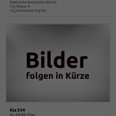
Elektrische Reichweite:
425 km
CO
-Klasse:
A
2
CO
-Emissionen:
0 g/km
2
Kia EV4
81,4 kWh Plus