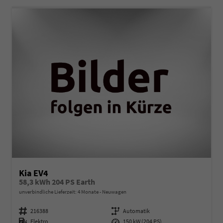
Kia EV4
58,3 kWh 204 PS Earth
unverbindliche Lieferzeit:
4 Monate
Neuwagen
Fahrzeugnummer
216388
Getriebe
Automatik
Kraftstoff
Elektro
Leistung
150 kW (204 PS)