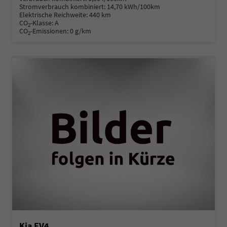
Stromverbrauch kombiniert:
14,70 kWh/100km
Elektrische Reichweite:
440 km
CO
-Klasse:
A
2
CO
-Emissionen:
0 g/km
2
Kia EV4