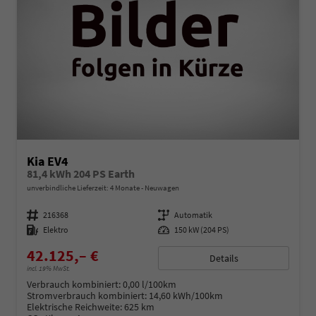
Kia EV4
81,4 kWh 204 PS Earth
unverbindliche Lieferzeit:
4 Monate
Neuwagen
Fahrzeugnummer
216368
Getriebe
Automatik
Kraftstoff
Elektro
Leistung
150 kW (204 PS)
42.125,– €
Details
incl. 19% MwSt.
Verbrauch kombiniert:
0,00 l/100km
Stromverbrauch kombiniert:
14,60 kWh/100km
Elektrische Reichweite:
625 km