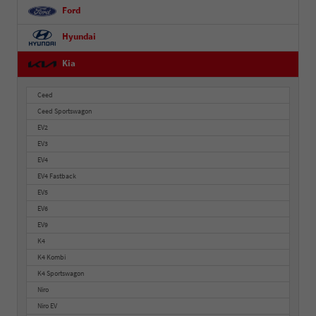
Ford
Hyundai
Kia
Ceed
Ceed Sportswagon
EV2
EV3
EV4
EV4 Fastback
EV5
EV6
EV9
K4
K4 Kombi
K4 Sportswagon
Niro
Niro EV