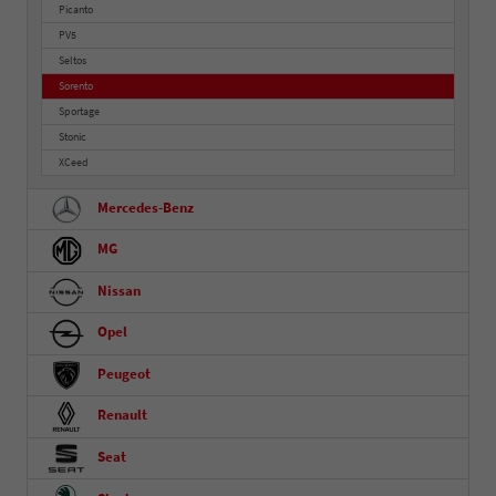
Picanto
PV5
Seltos
Sorento
Sportage
Stonic
XCeed
Mercedes-Benz
MG
Nissan
Opel
Peugeot
Renault
Seat