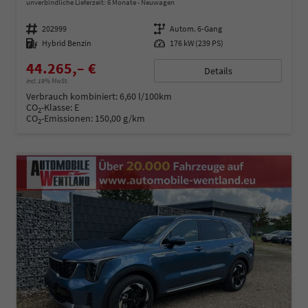
unverbindliche Lieferzeit:
6 Monate
Neuwagen
Fahrzeugnummer
202999
Getriebe
Autom. 6-Gang
Kraftstoff
Hybrid Benzin
Leistung
176 kW (239 PS)
44.265,– €
Details
incl. 19% MwSt.
Verbrauch kombiniert:
6,60 l/100km
CO
-Klasse:
E
2
CO
-Emissionen:
150,00 g/km
2