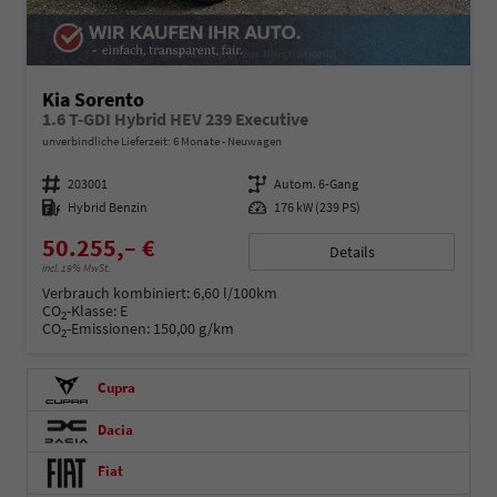
Kia Sorento
1.6 T-GDI Hybrid HEV 239 Executive
unverbindliche Lieferzeit:
6 Monate
Neuwagen
Fahrzeugnummer
203001
Getriebe
Autom. 6-Gang
Kraftstoff
Hybrid Benzin
Leistung
176 kW (239 PS)
50.255,– €
Details
incl. 19% MwSt.
Verbrauch kombiniert:
6,60 l/100km
CO
-Klasse:
E
2
CO
-Emissionen:
150,00 g/km
2
Cupra
Dacia
Fiat