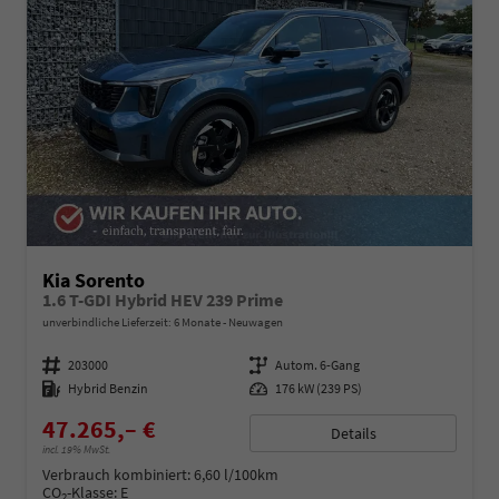
Kia Sorento
1.6 T-GDI Hybrid HEV 239 Prime
unverbindliche Lieferzeit:
6 Monate
Neuwagen
Fahrzeugnummer
203000
Getriebe
Autom. 6-Gang
Kraftstoff
Hybrid Benzin
Leistung
176 kW (239 PS)
47.265,– €
Details
incl. 19% MwSt.
Verbrauch kombiniert:
6,60 l/100km
CO
-Klasse:
E
2