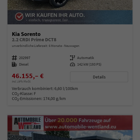
Kia Sorento
2.2 CRDI Prime DCT8
unverbindliche Lieferzeit:
6 Monate
Neuwagen
Fahrzeugnummer
202997
Getriebe
Automatik
Kraftstoff
Diesel
Leistung
142 kW (193 PS)
46.155,– €
Details
incl. 19% MwSt.
Verbrauch kombiniert:
6,60 l/100km
CO
-Klasse:
F
2
CO
-Emissionen:
174,00 g/km
2