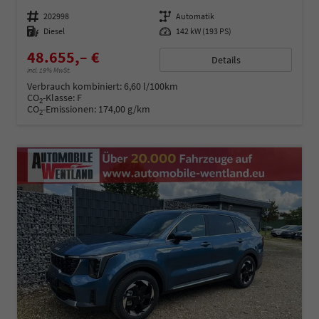
Fahrzeugnummer
202998
Getriebe
Automatik
Kraftstoff
Diesel
Leistung
142 kW (193 PS)
48.655,– €
Details
incl. 19% MwSt.
Verbrauch kombiniert:
6,60 l/100km
CO
-Klasse:
F
2
CO
-Emissionen:
174,00 g/km
2