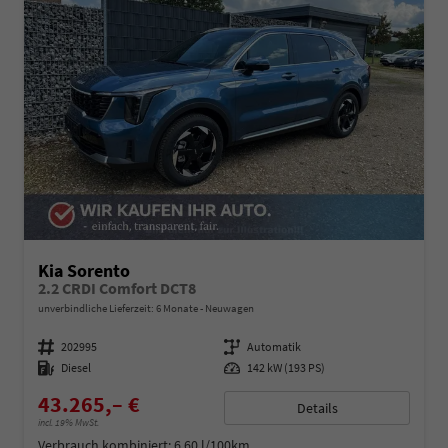
Kia Sorento
2.2 CRDI Comfort DCT8
unverbindliche Lieferzeit:
6 Monate
Neuwagen
Fahrzeugnummer
202995
Getriebe
Automatik
Kraftstoff
Diesel
Leistung
142 kW (193 PS)
43.265,– €
Details
incl. 19% MwSt.
Verbrauch kombiniert:
6,60 l/100km