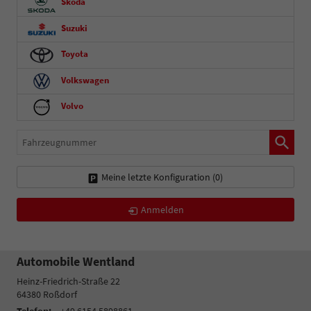
Skoda
Suzuki
Toyota
Volkswagen
Volvo
Fahrzeugnummer
Meine letzte Konfiguration (
0
)
Anmelden
Automobile Wentland
Heinz-Friedrich-Straße 22
64380
Roßdorf
Telefon:
+49 6154 5898861