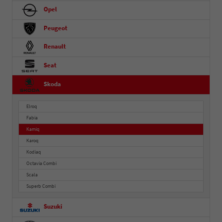
Opel
Peugeot
Renault
Seat
Skoda
Elroq
Fabia
Kamiq
Karoq
Kodiaq
Octavia Combi
Scala
Superb Combi
Suzuki