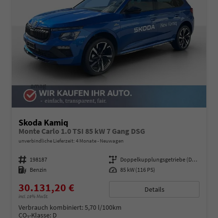
Skoda Kamiq
Monte Carlo 1.0 TSI 85 kW 7 Gang DSG
unverbindliche Lieferzeit:
4 Monate
Neuwagen
Fahrzeugnummer
198187
Getriebe
Doppelkupplungsgetriebe (DSG)
Kraftstoff
Benzin
Leistung
85 kW (116 PS)
30.131,20 €
Details
incl. 19% MwSt.
Verbrauch kombiniert:
5,70 l/100km
CO
-Klasse:
D
2