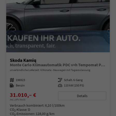
Skoda Kamiq
Monte Carlo Klimaautomatik PDC v+h Tempomat Panoramadach
unverbindliche Lieferzeit:
6 Monate
Neuwagen mit Tageszulassung
Fahrzeugnummer
196923
Getriebe
Schalt. 6-Gang
Kraftstoff
Benzin
Leistung
110 kW (150 PS)
31.010,– €
Details
incl. 19% MwSt.
Verbrauch kombiniert:
6,10 l/100km
CO
-Klasse:
D
2
CO
-Emissionen:
128,00 g/km
2