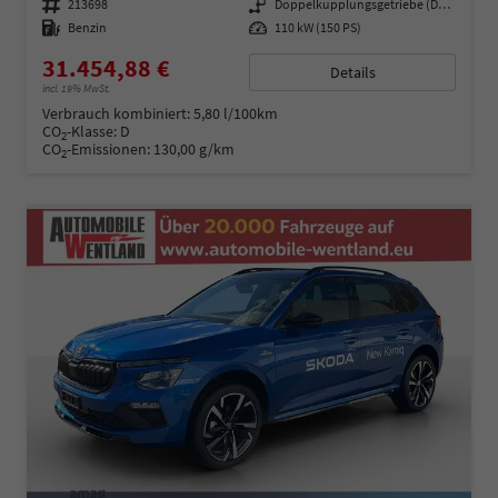
Fahrzeugnummer
213698
Getriebe
Doppelkupplungsgetriebe (DSG)
Kraftstoff
Benzin
Leistung
110 kW (150 PS)
31.454,88 €
Details
incl. 19% MwSt.
Verbrauch kombiniert:
5,80 l/100km
CO
-Klasse:
D
2
CO
-Emissionen:
130,00 g/km
2