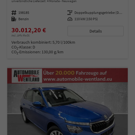
unverbindliche Lieferzeit:
4 Monate
Neuwagen
Fahrzeugnummer
198185
Getriebe
Doppelkupplungsgetriebe (DSG)
Kraftstoff
Benzin
Leistung
110 kW (150 PS)
30.012,20 €
Details
incl. 19% MwSt.
Verbrauch kombiniert:
5,70 l/100km
CO
-Klasse:
D
2
CO
-Emissionen:
130,00 g/km
2