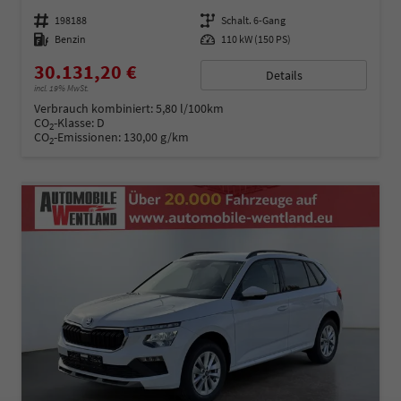
Fahrzeugnummer
198188
Getriebe
Schalt. 6-Gang
Kraftstoff
Benzin
Leistung
110 kW (150 PS)
30.131,20 €
Details
incl. 19% MwSt.
Verbrauch kombiniert:
5,80 l/100km
CO
-Klasse:
D
2
CO
-Emissionen:
130,00 g/km
2