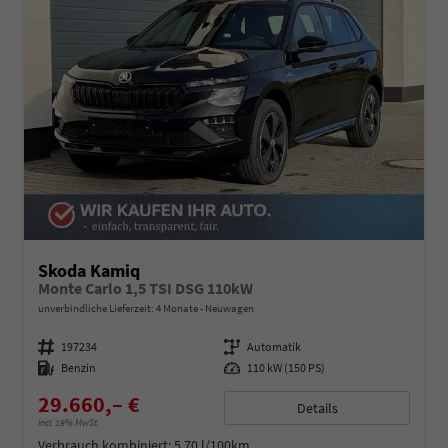
Skoda Kamiq
Monte Carlo 1,5 TSI DSG 110kW
unverbindliche Lieferzeit:
4 Monate
Neuwagen
Fahrzeugnummer
197234
Getriebe
Automatik
Kraftstoff
Benzin
Leistung
110 kW (150 PS)
29.660,– €
Details
incl. 19% MwSt.
Verbrauch kombiniert:
5,70 l/100km