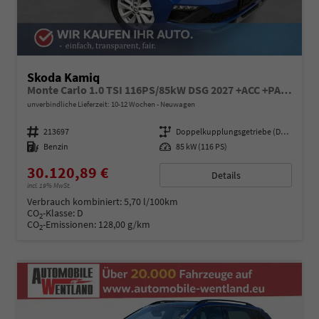
Skoda Kamiq
Monte Carlo 1.0 TSI 116PS/85kW DSG 2027 +ACC +PANO +MATRIX +17" ALU
unverbindliche Lieferzeit: 10-12 Wochen
Neuwagen
Fahrzeugnummer
213697
Getriebe
Doppelkupplungsgetriebe (DSG)
Kraftstoff
Benzin
Leistung
85 kW (116 PS)
30.120,89 €
Details
incl. 19% MwSt.
Verbrauch kombiniert:
5,70 l/100km
CO
-Klasse:
D
2
CO
-Emissionen:
128,00 g/km
2