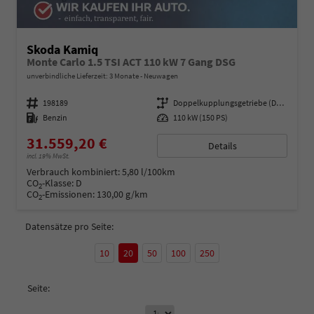
Skoda Kamiq
Monte Carlo 1.5 TSI ACT 110 kW 7 Gang DSG
unverbindliche Lieferzeit:
3 Monate
Neuwagen
Fahrzeugnummer
198189
Getriebe
Doppelkupplungsgetriebe (DSG)
Kraftstoff
Benzin
Leistung
110 kW (150 PS)
31.559,20 €
Details
incl. 19% MwSt.
Verbrauch kombiniert:
5,80 l/100km
CO
-Klasse:
D
2
CO
-Emissionen:
130,00 g/km
2
Datensätze pro Seite:
10
20
50
100
250
Seite: