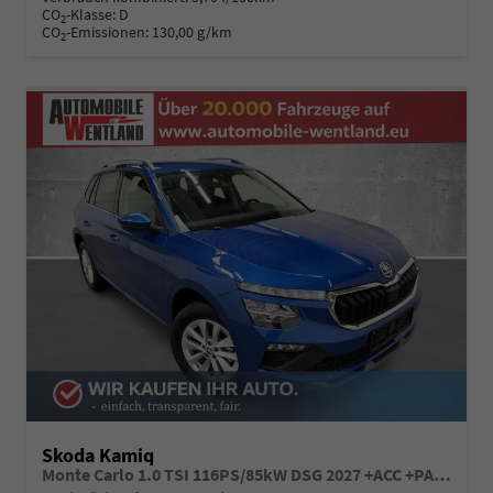
CO
-Klasse:
D
2
CO
-Emissionen:
130,00 g/km
2
Skoda Kamiq
Monte Carlo 1.0 TSI 116PS/85kW DSG 2027 +ACC +PANO +MATRIX +17" ALU