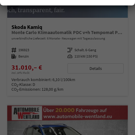
Skoda Kamiq
Monte Carlo Klimaautomatik PDC v+h Tempomat Panoramadach
unverbindliche Lieferzeit:
6 Monate
Neuwagen mit Tageszulassung
Fahrzeugnummer
196923
Getriebe
Schalt. 6-Gang
Kraftstoff
Benzin
Leistung
110 kW (150 PS)
31.010,– €
Details
incl. 19% MwSt.
Verbrauch kombiniert:
6,10 l/100km
CO
-Klasse:
D
2
CO
-Emissionen:
128,00 g/km
2