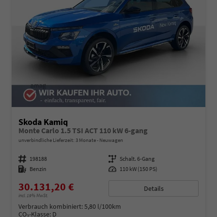
Skoda Kamiq
Monte Carlo 1.5 TSI ACT 110 kW 6-gang
unverbindliche Lieferzeit:
3 Monate
Neuwagen
Fahrzeugnummer
198188
Getriebe
Schalt. 6-Gang
Kraftstoff
Benzin
Leistung
110 kW (150 PS)
30.131,20 €
Details
incl. 19% MwSt.
Verbrauch kombiniert:
5,80 l/100km
CO
-Klasse:
D
2