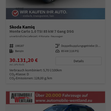
Skoda Kamiq
Monte Carlo 1.0 TSI 85 kW 7 Gang DSG
unverbindliche Lieferzeit:
4 Monate
Neuwagen
Fahrzeugnummer
198187
Getriebe
Doppelkupplungsgetriebe (DSG)
Kraftstoff
Benzin
Leistung
85 kW (116 PS)
30.131,20 €
Details
incl. 19% MwSt.
Verbrauch kombiniert:
5,70 l/100km
CO
-Klasse:
D
2
CO
-Emissionen:
128,00 g/km
2