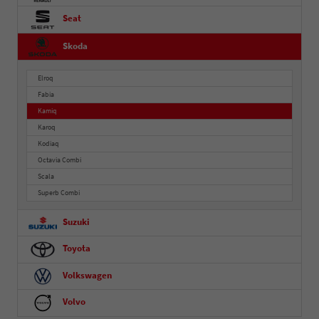
Seat
Skoda
Elroq
Fabia
Kamiq
Karoq
Kodiaq
Octavia Combi
Scala
Superb Combi
Suzuki
Toyota
Volkswagen
Volvo