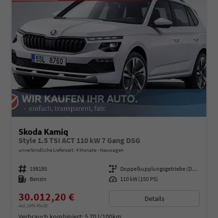
Skoda Kamiq
Style 1.5 TSI ACT 110 kW 7 Gang DSG
unverbindliche Lieferzeit:
4 Monate
Neuwagen
Fahrzeugnummer
198185
Getriebe
Doppelkupplungsgetriebe (DSG)
Kraftstoff
Benzin
Leistung
110 kW (150 PS)
30.012,20 €
Details
incl. 19% MwSt.
Verbrauch kombiniert:
5,70 l/100km