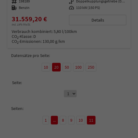
Fahrzeugnummer
198189
Getriebe
Doppelkupplungsgetriebe (DSG)
Kraftstoff
Benzin
Leistung
110 kW (150 PS)
31.559,20 €
Details
incl. 19% MwSt.
Verbrauch kombiniert:
5,80 l/100km
CO
-Klasse:
D
2
CO
-Emissionen:
130,00 g/km
2
Datensätze pro Seite:
10
20
50
100
250
Seite:
Seiten:
1
...
8
9
10
11