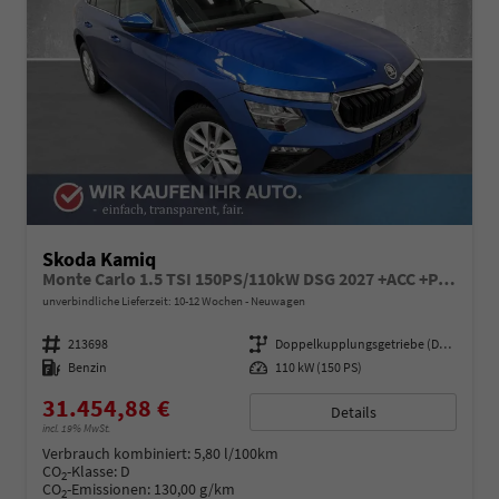
Skoda Kamiq
Monte Carlo 1.5 TSI 150PS/110kW DSG 2027 +ACC +PANO +MATRIX +17" ALU
unverbindliche Lieferzeit: 10-12 Wochen
Neuwagen
Fahrzeugnummer
213698
Getriebe
Doppelkupplungsgetriebe (DSG)
Kraftstoff
Benzin
Leistung
110 kW (150 PS)
31.454,88 €
Details
incl. 19% MwSt.
Verbrauch kombiniert:
5,80 l/100km
CO
-Klasse:
D
2
CO
-Emissionen:
130,00 g/km
2