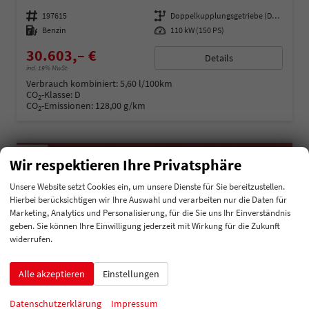
Fahrzeugnummer
197615
Getriebe
Doppelkupplungsgetriebe (DSG)
Kraftstoff
Benzin
Leistung
110 kW (150 PS)
30.603,– €
Details
incl. 19% MwSt.
Verbrauch kombiniert:
5,60 l/100km
CO
-Klasse:
D
2
CO
-Emissionen:
128,00 g/km
2
Wir respektieren Ihre Privatsphäre
Unsere Website setzt Cookies ein, um unsere Dienste für Sie bereitzustellen.
Hierbei berücksichtigen wir Ihre Auswahl und verarbeiten nur die Daten für
Marketing, Analytics und Personalisierung, für die Sie uns Ihr Einverständnis
geben. Sie können Ihre Einwilligung jederzeit mit Wirkung für die Zukunft
widerrufen.
Alle akzeptieren
Einstellungen
Datenschutzerklärung
Impressum