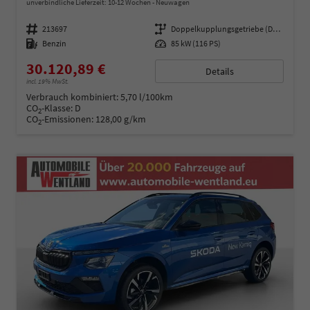
unverbindliche Lieferzeit: 10-12 Wochen
Neuwagen
Fahrzeugnummer
213697
Getriebe
Doppelkupplungsgetriebe (DSG)
Kraftstoff
Benzin
Leistung
85 kW (116 PS)
30.120,89 €
Details
incl. 19% MwSt.
Verbrauch kombiniert:
5,70 l/100km
CO
-Klasse:
D
2
CO
-Emissionen:
128,00 g/km
2