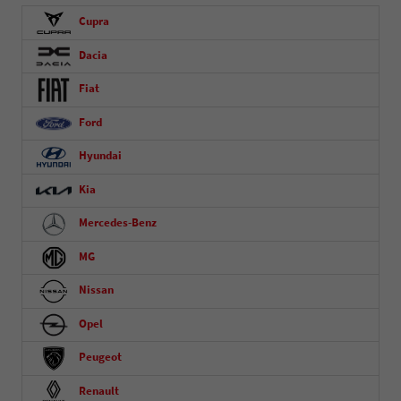
Cupra
Dacia
Fiat
Ford
Hyundai
Kia
Mercedes-Benz
MG
Nissan
Opel
Peugeot
Renault