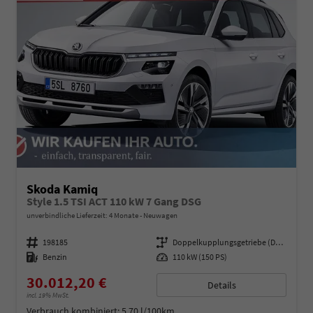
Skoda Kamiq
Style 1.5 TSI ACT 110 kW 7 Gang DSG
unverbindliche Lieferzeit:
4 Monate
Neuwagen
Fahrzeugnummer
198185
Getriebe
Doppelkupplungsgetriebe (DSG)
Kraftstoff
Benzin
Leistung
110 kW (150 PS)
30.012,20 €
Details
incl. 19% MwSt.
Verbrauch kombiniert:
5,70 l/100km