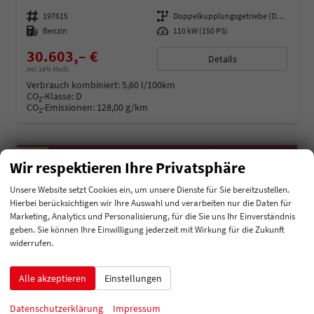
Fahrzeugnummer
197615
Getriebe
Doppelkupplungsgetriebe (DSG)
Kraftstoff
Benzin
Leistung
110 kW (150 PS)
30.603,– €
Details
incl. 19% MwSt.
Verbrauch kombiniert:
5,60 l/100km
CO
-Klasse:
D
2
CO
-Emissionen:
128,00 g/km
2
Wir respektieren Ihre Privatsphäre
Unsere Website setzt Cookies ein, um unsere Dienste für Sie bereitzustellen.
Hierbei berücksichtigen wir Ihre Auswahl und verarbeiten nur die Daten für
Marketing, Analytics und Personalisierung, für die Sie uns Ihr Einverständnis
geben. Sie können Ihre Einwilligung jederzeit mit Wirkung für die Zukunft
widerrufen.
Alle akzeptieren
Einstellungen
Datenschutzerklärung
Impressum