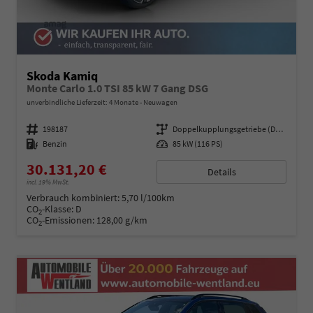
Skoda Kamiq
Monte Carlo 1.0 TSI 85 kW 7 Gang DSG
unverbindliche Lieferzeit:
4 Monate
Neuwagen
Fahrzeugnummer
198187
Getriebe
Doppelkupplungsgetriebe (DSG)
Kraftstoff
Benzin
Leistung
85 kW (116 PS)
30.131,20 €
Details
incl. 19% MwSt.
Verbrauch kombiniert:
5,70 l/100km
CO
-Klasse:
D
2
CO
-Emissionen:
128,00 g/km
2