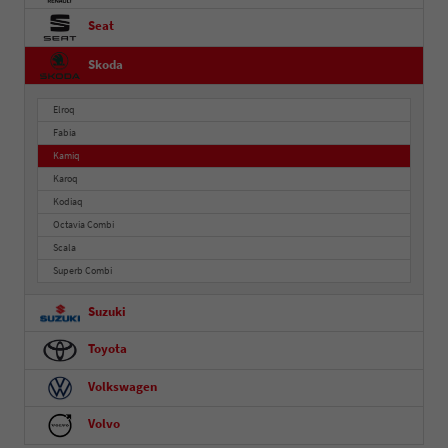
Seat
Skoda
Elroq
Fabia
Kamiq
Karoq
Kodiaq
Octavia Combi
Scala
Superb Combi
Suzuki
Toyota
Volkswagen
Volvo