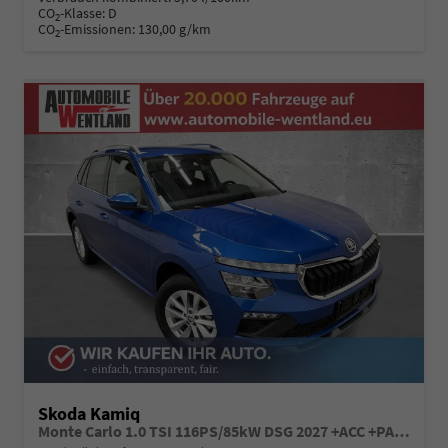
CO
-Klasse:
D
2
CO
-Emissionen:
130,00 g/km
2
Skoda Kamiq
Monte Carlo 1.0 TSI 116PS/85kW DSG 2027 +ACC +PANO +MATRIX +17" ALU