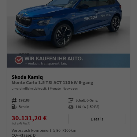
Skoda Kamiq
Monte Carlo 1.5 TSI ACT 110 kW 6-gang
unverbindliche Lieferzeit:
3 Monate
Neuwagen
Fahrzeugnummer
198188
Getriebe
Schalt. 6-Gang
Kraftstoff
Benzin
Leistung
110 kW (150 PS)
30.131,20 €
Details
incl. 19% MwSt.
Verbrauch kombiniert:
5,80 l/100km
CO
-Klasse:
D
2