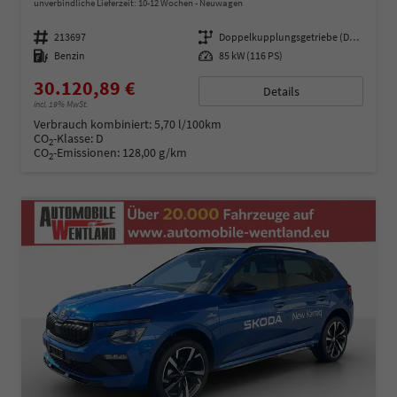
unverbindliche Lieferzeit: 10-12 Wochen
Neuwagen
Fahrzeugnummer
213697
Getriebe
Doppelkupplungsgetriebe (DSG)
Kraftstoff
Benzin
Leistung
85 kW (116 PS)
30.120,89 €
Details
incl. 19% MwSt.
Verbrauch kombiniert:
5,70 l/100km
CO
-Klasse:
D
2
CO
-Emissionen:
128,00 g/km
2