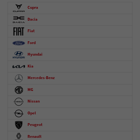
Cupra
Dacia
Fiat
Ford
Hyundai
Kia
Mercedes-Benz
MG
Nissan
Opel
Peugeot
Renault