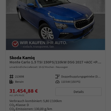
Skoda Kamiq
Monte Carlo 1.5 TSI 150PS/110kW DSG 2027 +ACC +PANO +MATRIX +17" ALU
unverbindliche Lieferzeit: 10-12 Wochen
Neuwagen
Fahrzeugnummer
213698
Getriebe
Doppelkupplungsgetriebe (DSG)
Kraftstoff
Benzin
Leistung
110 kW (150 PS)
31.454,88 €
Details
incl. 19% MwSt.
Verbrauch kombiniert:
5,80 l/100km
CO
-Klasse:
D
2
CO
-Emissionen:
130,00 g/km
2