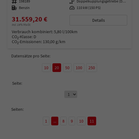
Fahrzeugnummer
198189
Getriebe
Doppelkupplungsgetriebe (DSG)
Kraftstoff
Benzin
Leistung
110 kW (150 PS)
31.559,20 €
Details
incl. 19% MwSt.
Verbrauch kombiniert:
5,80 l/100km
CO
-Klasse:
D
2
CO
-Emissionen:
130,00 g/km
2
Datensätze pro Seite:
10
20
50
100
250
Seite:
Seiten:
1
...
8
9
10
11