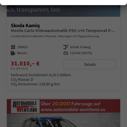
Skoda Kamiq
Monte Carlo Klimaautomatik PDC v+h Tempomat Panoramadach
unverbindliche Lieferzeit:
6 Monate
Neuwagen mit Tageszulassung
Fahrzeugnummer
196923
Getriebe
Schalt. 6-Gang
Kraftstoff
Benzin
Leistung
110 kW (150 PS)
31.010,– €
Details
incl. 19% MwSt.
Verbrauch kombiniert:
6,10 l/100km
CO
-Klasse:
D
2
CO
-Emissionen:
128,00 g/km
2