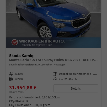
Skoda Kamiq
Monte Carlo 1.5 TSI 150PS/110kW DSG 2027 +ACC +PANO +MATRIX +17" ALU
unverbindliche Lieferzeit: 10-12 Wochen
Neuwagen
Fahrzeugnummer
213698
Getriebe
Doppelkupplungsgetriebe (DSG)
Kraftstoff
Benzin
Leistung
110 kW (150 PS)
31.454,88 €
Details
incl. 19% MwSt.
Verbrauch kombiniert:
5,80 l/100km
CO
-Klasse:
D
2
CO
-Emissionen:
130,00 g/km
2