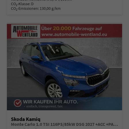
CO
-Klasse:
D
2
CO
-Emissionen:
130,00 g/km
2
Skoda Kamiq
Monte Carlo 1.0 TSI 116PS/85kW DSG 2027 +ACC +PANO +MATRIX +17" ALU