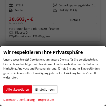
Fahrzeugnummer
197615
Getriebe
Doppelkupplungsgetriebe (DSG)
Kraftstoff
Benzin
Leistung
110 kW (150 PS)
30.603,– €
Details
incl. 19% MwSt.
Verbrauch kombiniert:
5,60 l/100km
CO
-Klasse:
D
2
CO
-Emissionen:
128,00 g/km
2
Wir respektieren Ihre Privatsphäre
Unsere Website setzt Cookies ein, um unsere Dienste für Sie bereitzustellen.
Hierbei berücksichtigen wir Ihre Auswahl und verarbeiten nur die Daten für
Marketing, Analytics und Personalisierung, für die Sie uns Ihr Einverständnis
geben. Sie können Ihre Einwilligung jederzeit mit Wirkung für die Zukunft
widerrufen.
Alle akzeptieren
Einstellungen
Datenschutzerklärung
Impressum