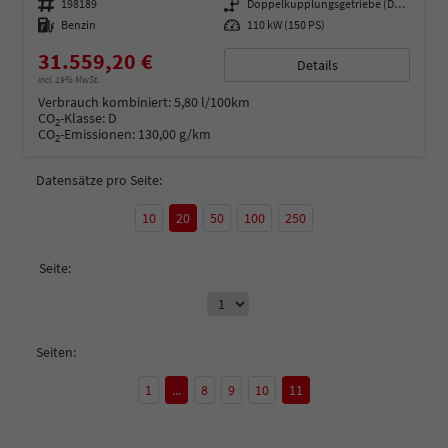
Fahrzeugnummer
198189
Getriebe
Doppelkupplungsgetriebe (DSG)
Kraftstoff
Benzin
Leistung
110 kW (150 PS)
31.559,20 €
Details
incl. 19% MwSt.
Verbrauch kombiniert:
5,80 l/100km
CO
-Klasse:
D
2
CO
-Emissionen:
130,00 g/km
2
Datensätze pro Seite:
10
20
50
100
250
Seite:
Seiten:
1
...
8
9
10
11