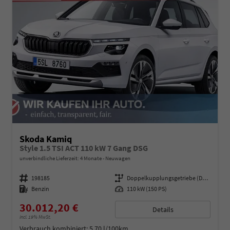
Skoda Kamiq
Style 1.5 TSI ACT 110 kW 7 Gang DSG
unverbindliche Lieferzeit:
4 Monate
Neuwagen
Fahrzeugnummer
198185
Getriebe
Doppelkupplungsgetriebe (DSG)
Kraftstoff
Benzin
Leistung
110 kW (150 PS)
30.012,20 €
Details
incl. 19% MwSt.
Verbrauch kombiniert:
5,70 l/100km