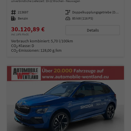
unverbindliche Lieferzeit: 10-12 Wochen
Neuwagen
Fahrzeugnummer
213697
Getriebe
Doppelkupplungsgetriebe (DSG)
Kraftstoff
Benzin
Leistung
85 kW (116 PS)
30.120,89 €
Details
incl. 19% MwSt.
Verbrauch kombiniert:
5,70 l/100km
CO
-Klasse:
D
2
CO
-Emissionen:
128,00 g/km
2