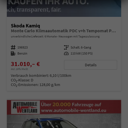
Skoda Kamiq
Monte Carlo Klimaautomatik PDC v+h Tempomat Panoramadach
unverbindliche Lieferzeit:
6 Monate
Neuwagen mit Tageszulassung
Fahrzeugnummer
196923
Getriebe
Schalt. 6-Gang
Kraftstoff
Benzin
Leistung
110 kW (150 PS)
31.010,– €
Details
incl. 19% MwSt.
Verbrauch kombiniert:
6,10 l/100km
CO
-Klasse:
D
2
CO
-Emissionen:
128,00 g/km
2