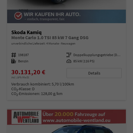
Skoda Kamiq
Monte Carlo 1.0 TSI 85 kW 7 Gang DSG
unverbindliche Lieferzeit:
4 Monate
Neuwagen
Fahrzeugnummer
198187
Getriebe
Doppelkupplungsgetriebe (DSG)
Kraftstoff
Benzin
Leistung
85 kW (116 PS)
30.131,20 €
Details
incl. 19% MwSt.
Verbrauch kombiniert:
5,70 l/100km
CO
-Klasse:
D
2
CO
-Emissionen:
128,00 g/km
2