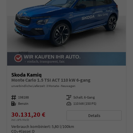
Skoda Kamiq
Monte Carlo 1.5 TSI ACT 110 kW 6-gang
unverbindliche Lieferzeit:
3 Monate
Neuwagen
Fahrzeugnummer
198188
Getriebe
Schalt. 6-Gang
Kraftstoff
Benzin
Leistung
110 kW (150 PS)
30.131,20 €
Details
incl. 19% MwSt.
Verbrauch kombiniert:
5,80 l/100km
CO
-Klasse:
D
2