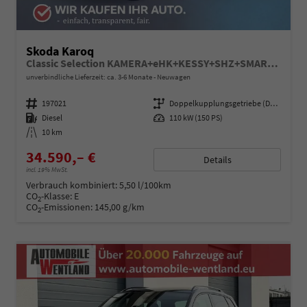
Skoda Karoq
Classic Selection KAMERA+eHK+KESSY+SHZ+SMARTLINK+LED+16" ALU
unverbindliche Lieferzeit: ca. 3-6 Monate
Neuwagen
Fahrzeugnummer
197021
Getriebe
Doppelkupplungsgetriebe (DSG)
Kraftstoff
Diesel
Leistung
110 kW (150 PS)
Kilometerstand
10 km
34.590,– €
Details
incl. 19% MwSt.
Verbrauch kombiniert:
5,50 l/100km
CO
-Klasse:
E
2
CO
-Emissionen:
145,00 g/km
2