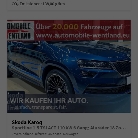
2
CO
-Emissionen:
138,00 g/km
2
Skoda Karoq
Sportline 1,5 TSI ACT 110 kW 6 Gang; Aluräder 18 Zoll schwarz, Sonderfarbe Stahlgrau,Phone Box, Klimaauromatik,LED MATRIX, dynamische Blinkleuchten,Drive Mode Seledct, Kessy Full, Navigation, Sun Set,Rückkamera, PDC,LED , 4J. Grantie, Virt. Cockpit
unverbindliche Lieferzeit:
3 Monate
Neuwagen