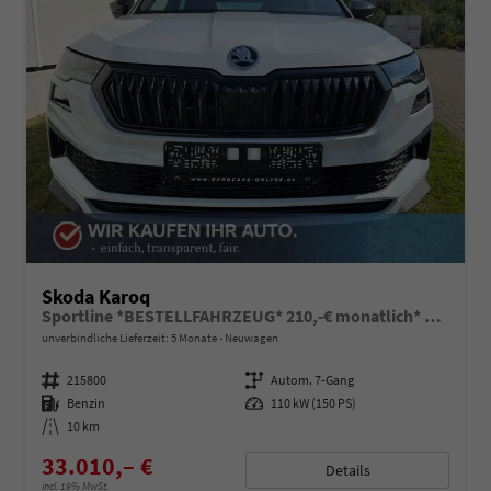
Skoda Karoq
Sportline *BESTELLFAHRZEUG* 210,-€ monatlich* 36 Monate* Ohne Kilometerbegrenzung*
unverbindliche Lieferzeit:
5 Monate
Neuwagen
Fahrzeugnummer
215800
Getriebe
Autom. 7-Gang
Kraftstoff
Benzin
Leistung
110 kW (150 PS)
Kilometerstand
10 km
33.010,– €
Details
incl. 19% MwSt.