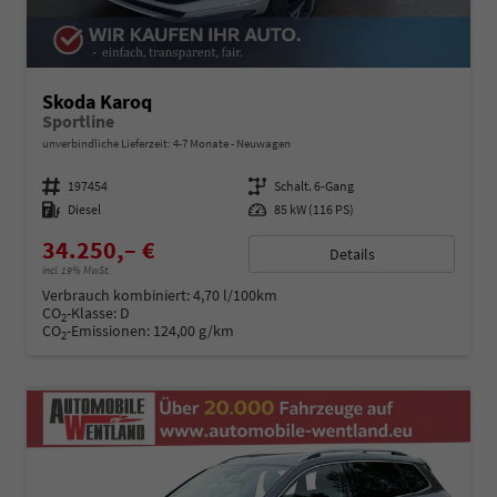
Skoda Karoq
Sportline
unverbindliche Lieferzeit: 4-7 Monate
Neuwagen
Fahrzeugnummer
197454
Getriebe
Schalt. 6-Gang
Kraftstoff
Diesel
Leistung
85 kW (116 PS)
34.250,– €
Details
incl. 19% MwSt.
Verbrauch kombiniert:
4,70 l/100km
CO
-Klasse:
D
2
CO
-Emissionen:
124,00 g/km
2