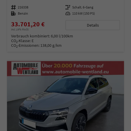
Fahrzeugnummer
216338
Getriebe
Schalt. 6-Gang
Kraftstoff
Benzin
Leistung
110 kW (150 PS)
33.701,20 €
Details
incl. 19% MwSt.
Verbrauch kombiniert:
6,00 l/100km
CO
-Klasse:
E
2
CO
-Emissionen:
138,00 g/km
2