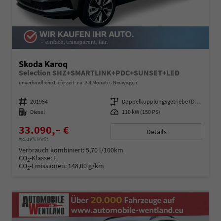
Skoda Karoq
Selection SHZ+SMARTLINK+PDC+SUNSET+LED
unverbindliche Lieferzeit: ca. 3-4 Monate
Neuwagen
Fahrzeugnummer
201954
Getriebe
Doppelkupplungsgetriebe (DSG)
Kraftstoff
Diesel
Leistung
110 kW (150 PS)
33.090,– €
Details
incl. 19% MwSt.
Verbrauch kombiniert:
5,70 l/100km
CO
-Klasse:
E
2
CO
-Emissionen:
148,00 g/km
2