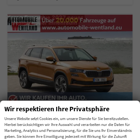
Wir respektieren Ihre Privatsphäre
Skoda Karoq
Unsere Website setzt Cookies ein, um unsere Dienste für Sie bereitzustellen.
Executive 2.0 TDI 110 kW DSG Klimaautomatik, Metallfarbe, ACC ,PDC v+h, LED, Smart Link, Rückkamera, Sun Set, Reserverad, 4 Jahre Garantie
Hierbei berücksichtigen wir Ihre Auswahl und verarbeiten nur die Daten für
unverbindliche Lieferzeit:
3 Monate
Neuwagen
Marketing, Analytics und Personalisierung, für die Sie uns Ihr Einverständnis
geben. Sie können Ihre Einwilligung jederzeit mit Wirkung für die Zukunft