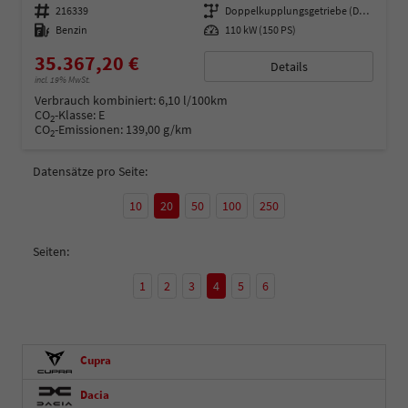
Fahrzeugnummer
216339
Getriebe
Doppelkupplungsgetriebe (DSG)
Kraftstoff
Benzin
Leistung
110 kW (150 PS)
35.367,20 €
Details
incl. 19% MwSt.
Verbrauch kombiniert:
6,10 l/100km
CO
-Klasse:
E
2
CO
-Emissionen:
139,00 g/km
2
Datensätze pro Seite:
10
20
50
100
250
Seiten:
1
2
3
4
5
6
Cupra
Dacia