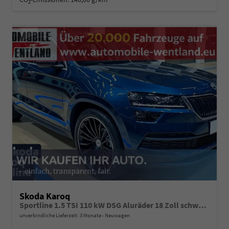
2
Skoda Karoq
Sportline 1.5 TSI 110 kW DSG Aluräder 18 Zoll schwarz, Sonderfarbe Stahlgrau,Phone Box, Klimaauromatik,LED MATRIX, dynamische Blinkleuchten,Drive Mode Seledct, Kessy Full, Navigation, Sun Set,Rückkamera, PDC,LED , 4J.Grantie, Virt. Cockpit
unverbindliche Lieferzeit:
3 Monate
Neuwagen