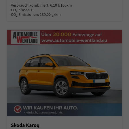
Verbrauch kombiniert:
6,10 l/100km
CO
-Klasse:
E
2
CO
-Emissionen:
139,00 g/km
2
Skoda Karoq