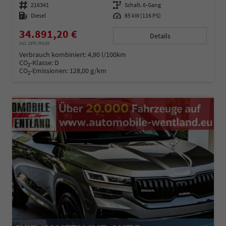
Fahrzeugnummer
216341
Getriebe
Schalt. 6-Gang
Kraftstoff
Diesel
Leistung
85 kW (116 PS)
34.891,20 €
Details
incl. 19% MwSt.
Verbrauch kombiniert:
4,90 l/100km
CO
-Klasse:
D
2
CO
-Emissionen:
128,00 g/km
2