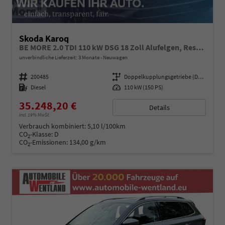
Skoda Karoq
BE MORE 2.0 TDI 110 kW DSG 18 Zoll Alufelgen, Reserverad, Rückkamera, Kessy Full, PDC 4+H, Klimaautomatik, Licht & Sicht Paket, Metallfarbe, Heckspoiler, Sun Set, Ambiente Light, LED, 4 Jahre Garantie
unverbindliche Lieferzeit:
3 Monate
Neuwagen
Fahrzeugnummer
200485
Getriebe
Doppelkupplungsgetriebe (DSG)
Kraftstoff
Diesel
Leistung
110 kW (150 PS)
35.248,20 €
Details
incl. 19% MwSt.
Verbrauch kombiniert:
5,10 l/100km
CO
-Klasse:
D
2
CO
-Emissionen:
134,00 g/km
2