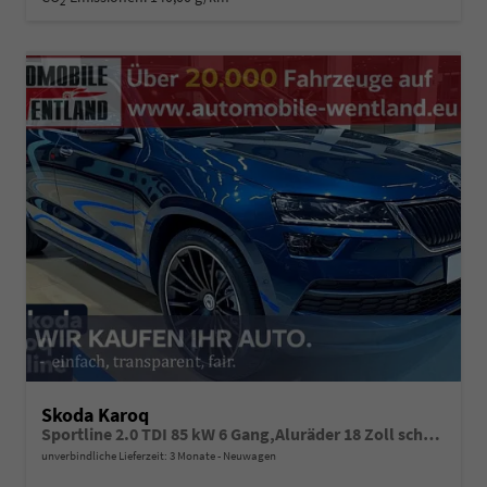
2
Skoda Karoq
Sportline 2.0 TDI 85 kW 6 Gang,Aluräder 18 Zoll schwarz, Sonderfarbe Stahlgrau,Phone Box, Klimaauromatik,LED MATRIX, dynamische Blinkleuchten,Drive Mode Seledct, Kessy Full, Navigation, Sun Set,Rückkamera, PDC,LED , 4J. Grantie, Virt. Cockpit
unverbindliche Lieferzeit:
3 Monate
Neuwagen