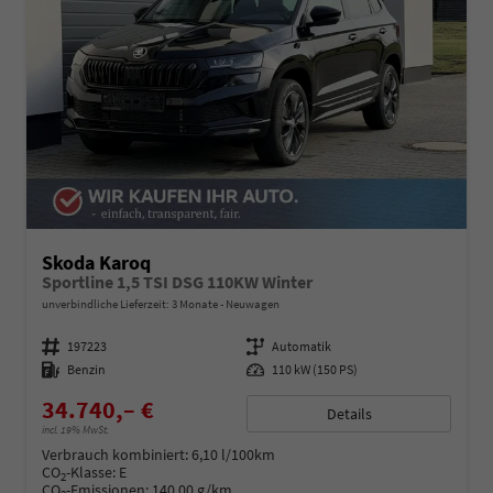
Skoda Karoq
Sportline 1,5 TSI DSG 110KW Winter
unverbindliche Lieferzeit:
3 Monate
Neuwagen
Fahrzeugnummer
197223
Getriebe
Automatik
Kraftstoff
Benzin
Leistung
110 kW (150 PS)
34.740,– €
Details
incl. 19% MwSt.
Verbrauch kombiniert:
6,10 l/100km
CO
-Klasse:
E
2
CO
-Emissionen:
140,00 g/km