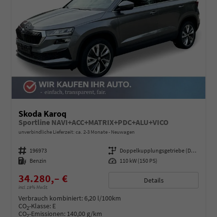
Skoda Karoq
Sportline NAVI+ACC+MATRIX+PDC+ALU+VICO
unverbindliche Lieferzeit: ca. 2-3 Monate
Neuwagen
Fahrzeugnummer
196973
Getriebe
Doppelkupplungsgetriebe (DSG)
Kraftstoff
Benzin
Leistung
110 kW (150 PS)
34.280,– €
Details
incl. 19% MwSt.
Verbrauch kombiniert:
6,20 l/100km
CO
-Klasse:
E
2
CO
-Emissionen:
140,00 g/km
2