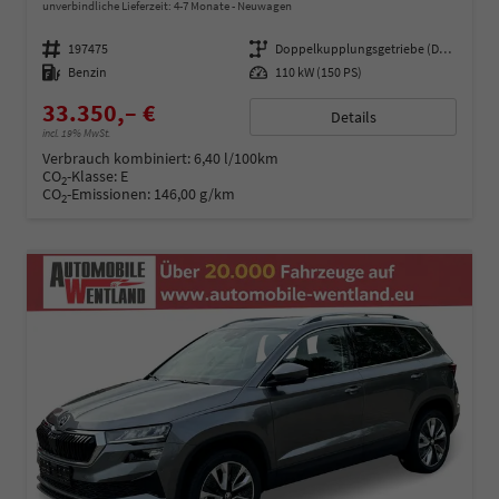
unverbindliche Lieferzeit: 4-7 Monate
Neuwagen
Fahrzeugnummer
197475
Getriebe
Doppelkupplungsgetriebe (DSG)
Kraftstoff
Benzin
Leistung
110 kW (150 PS)
33.350,– €
Details
incl. 19% MwSt.
Verbrauch kombiniert:
6,40 l/100km
CO
-Klasse:
E
2
CO
-Emissionen:
146,00 g/km
2