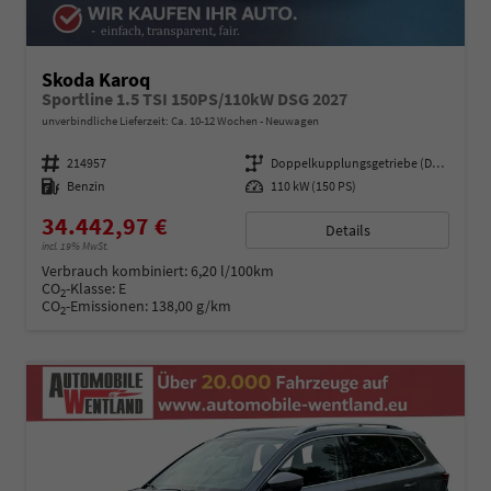
Skoda Karoq
Sportline 1.5 TSI 150PS/110kW DSG 2027
unverbindliche Lieferzeit: Ca. 10-12 Wochen
Neuwagen
Fahrzeugnummer
214957
Getriebe
Doppelkupplungsgetriebe (DSG)
Kraftstoff
Benzin
Leistung
110 kW (150 PS)
34.442,97 €
Details
incl. 19% MwSt.
Verbrauch kombiniert:
6,20 l/100km
CO
-Klasse:
E
2
CO
-Emissionen:
138,00 g/km
2