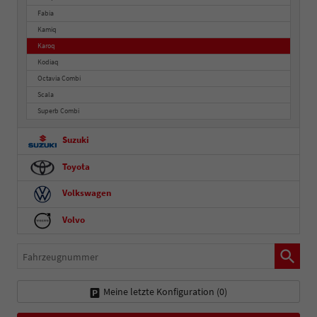
Fabia
Kamiq
Karoq
Kodiaq
Octavia Combi
Scala
Superb Combi
Suzuki
Toyota
Volkswagen
Volvo
Fahrzeugnummer
Meine letzte Konfiguration (
0
)