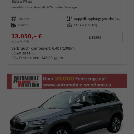
Extra Plus
unverbindliche Lieferzeit: 4-7 Monate
Neuwagen
Fahrzeugnummer
197502
Getriebe
Doppelkupplungsgetriebe (DSG)
Kraftstoff
Benzin
Leistung
110 kW (150 PS)
33.050,– €
Details
incl. 19% MwSt.
Verbrauch kombiniert:
6,40 l/100km
CO
-Klasse:
E
2
CO
-Emissionen:
146,00 g/km
2