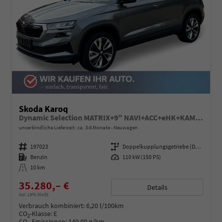
Skoda Karoq
Dynamic Selection MATRIX+9" NAVI+ACC+eHK+KAMERA+SHZ+18" ALU
unverbindliche Lieferzeit: ca. 3-6 Monate
Neuwagen
Fahrzeugnummer
197023
Getriebe
Doppelkupplungsgetriebe (DSG)
Kraftstoff
Benzin
Leistung
110 kW (150 PS)
Kilometerstand
10 km
35.280,– €
Details
incl. 19% MwSt.
Verbrauch kombiniert:
6,20 l/100km
CO
-Klasse:
E
2
CO
-Emissionen:
140,00 g/km