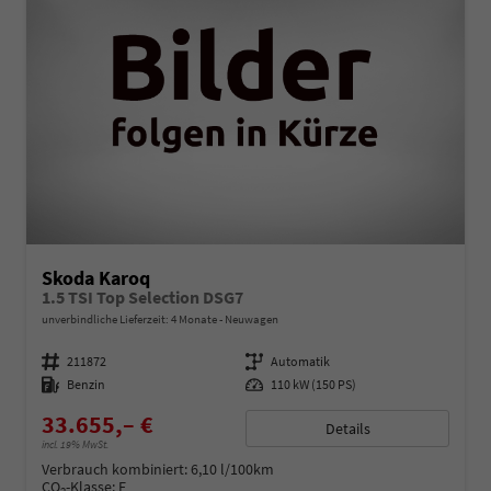
Skoda Karoq
1.5 TSI Top Selection DSG7
unverbindliche Lieferzeit:
4 Monate
Neuwagen
Fahrzeugnummer
211872
Getriebe
Automatik
Kraftstoff
Benzin
Leistung
110 kW (150 PS)
33.655,– €
Details
incl. 19% MwSt.
Verbrauch kombiniert:
6,10 l/100km
CO
-Klasse:
E