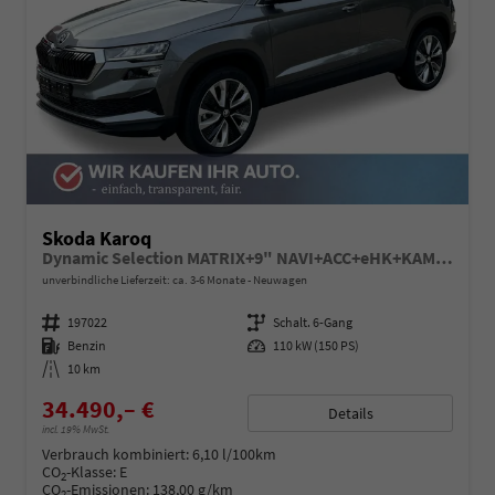
Skoda Karoq
Dynamic Selection MATRIX+9" NAVI+ACC+eHK+KAMERA+SHZ+18" ALU
unverbindliche Lieferzeit: ca. 3-6 Monate
Neuwagen
Fahrzeugnummer
197022
Getriebe
Schalt. 6-Gang
Kraftstoff
Benzin
Leistung
110 kW (150 PS)
Kilometerstand
10 km
34.490,– €
Details
incl. 19% MwSt.
Verbrauch kombiniert:
6,10 l/100km
CO
-Klasse:
E
2
CO
-Emissionen:
138,00 g/km
2