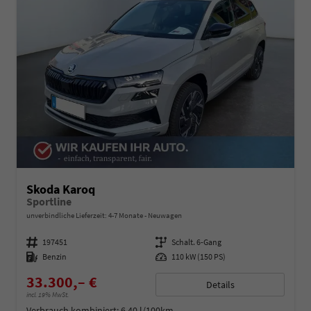
Skoda Karoq
Sportline
unverbindliche Lieferzeit: 4-7 Monate
Neuwagen
Fahrzeugnummer
197451
Getriebe
Schalt. 6-Gang
Kraftstoff
Benzin
Leistung
110 kW (150 PS)
33.300,– €
Details
incl. 19% MwSt.
Verbrauch kombiniert:
6,40 l/100km