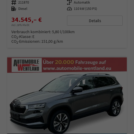
Fahrzeugnummer
211870
Getriebe
Automatik
Kraftstoff
Diesel
Leistung
110 kW (150 PS)
34.545,– €
Details
incl. 19% MwSt.
Verbrauch kombiniert:
5,80 l/100km
CO
-Klasse:
E
2
CO
-Emissionen:
151,00 g/km
2