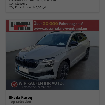
CO
-Klasse:
E
2
CO
-Emissionen:
146,00 g/km
2
Skoda Karoq
Top Selection