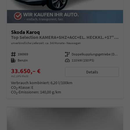
Skoda Karoq
Top Selection KAMERA+SHZ+ACC+EL. HECKKL.+17" ALU+KESSY
unverbindliche Lieferzeit: ca. 3-6 Monate
Neuwagen
Fahrzeugnummer
196969
Getriebe
Doppelkupplungsgetriebe (DSG)
Kraftstoff
Benzin
Leistung
110 kW (150 PS)
33.650,– €
Details
incl. 19% MwSt.
Verbrauch kombiniert:
6,20 l/100km
CO
-Klasse:
E
2
CO
-Emissionen:
140,00 g/km
2