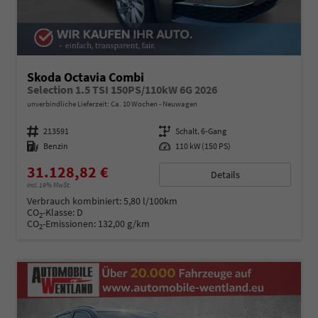
Skoda Octavia Combi
Selection 1.5 TSI 150PS/110kW 6G 2026
unverbindliche Lieferzeit: Ca. 10 Wochen
Neuwagen
Fahrzeugnummer
213591
Getriebe
Schalt. 6-Gang
Kraftstoff
Benzin
Leistung
110 kW (150 PS)
31.128,82 €
Details
incl. 19% MwSt.
Verbrauch kombiniert:
5,80 l/100km
CO
-Klasse:
D
2
CO
-Emissionen:
132,00 g/km
2