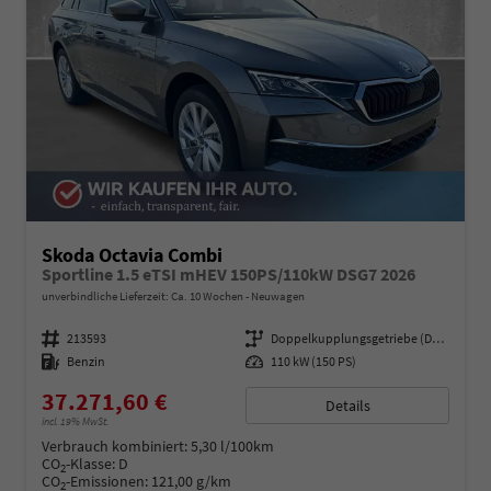
Skoda Octavia Combi
Sportline 1.5 eTSI mHEV 150PS/110kW DSG7 2026
unverbindliche Lieferzeit: Ca. 10 Wochen
Neuwagen
Fahrzeugnummer
213593
Getriebe
Doppelkupplungsgetriebe (DSG)
Kraftstoff
Benzin
Leistung
110 kW (150 PS)
37.271,60 €
Details
incl. 19% MwSt.
Verbrauch kombiniert:
5,30 l/100km
CO
-Klasse:
D
2
CO
-Emissionen:
121,00 g/km
2