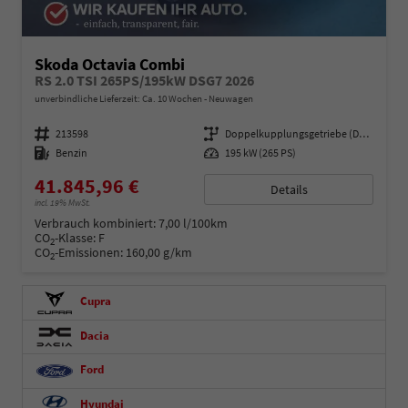
Skoda Octavia Combi
RS 2.0 TSI 265PS/195kW DSG7 2026
unverbindliche Lieferzeit: Ca. 10 Wochen
Neuwagen
Fahrzeugnummer
213598
Getriebe
Doppelkupplungsgetriebe (DSG)
Kraftstoff
Benzin
Leistung
195 kW (265 PS)
41.845,96 €
Details
incl. 19% MwSt.
Verbrauch kombiniert:
7,00 l/100km
CO
-Klasse:
F
2
CO
-Emissionen:
160,00 g/km
2
Cupra
Dacia
Ford
Hyundai