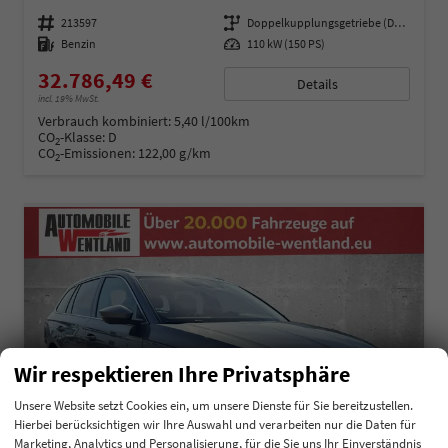
Fahrzeugnummer
213597
Getriebe
Doppelkupplungsgetriebe (DSG)
Kraftstoff
Benzin
Leistung
110 kW (150 PS)
32.786,49 €
Details
incl. 19% MwSt.
Verbrauch kombiniert:
5,40 l/100km
CO
-Klasse:
D
2
CO
-Emissionen:
122,00 g/km
2
Wir respektieren Ihre Privatsphäre
Unsere Website setzt Cookies ein, um unsere Dienste für Sie bereitzustellen.
Hierbei berücksichtigen wir Ihre Auswahl und verarbeiten nur die Daten für
Marketing, Analytics und Personalisierung, für die Sie uns Ihr Einverständnis