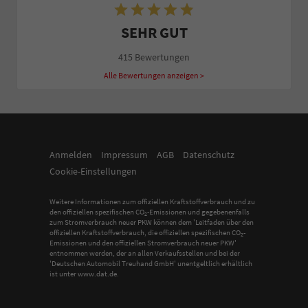
SEHR GUT
415 Bewertungen
Alle Bewertungen anzeigen >
Anmelden
Impressum
AGB
Datenschutz
Cookie-Einstellungen
Weitere Informationen zum offiziellen Kraftstoffverbrauch und zu
den offiziellen spezifischen CO
-Emissionen und gegebenenfalls
2
zum Stromverbrauch neuer PKW können dem 'Leitfaden über den
offiziellen Kraftstoffverbrauch, die offiziellen spezifischen CO
-
2
Emissionen und den offiziellen Stromverbrauch neuer PKW'
entnommen werden, der an allen Verkaufsstellen und bei der
'Deutschen Automobil Treuhand GmbH' unentgeltlich erhältlich
ist unter www.dat.de.