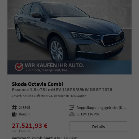
Skoda Octavia Combi
Essence 1.5 eTSI mHEV 115PS/85kW DSG7 2026
unverbindliche Lieferzeit: Ca. 10 Wochen
Neuwagen
Fahrzeugnummer
213595
Getriebe
Doppelkupplungsgetriebe (DSG)
Kraftstoff
Benzin
Leistung
85 kW (116 PS)
27.521,93 €
Details
incl. 19% MwSt.
Verbrauch kombiniert:
4,90 l/100km