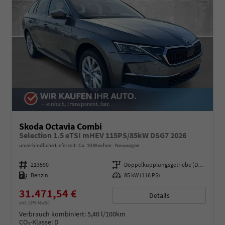
Skoda Octavia Combi
Selection 1.5 eTSI mHEV 115PS/85kW DSG7 2026
unverbindliche Lieferzeit: Ca. 10 Wochen
Neuwagen
Fahrzeugnummer
213590
Getriebe
Doppelkupplungsgetriebe (DSG)
Kraftstoff
Benzin
Leistung
85 kW (116 PS)
31.471,54 €
Details
incl. 19% MwSt.
Verbrauch kombiniert:
5,40 l/100km
CO
-Klasse:
D
2