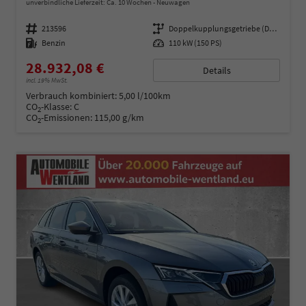
unverbindliche Lieferzeit: Ca. 10 Wochen
Neuwagen
Fahrzeugnummer
213596
Getriebe
Doppelkupplungsgetriebe (DSG)
Kraftstoff
Benzin
Leistung
110 kW (150 PS)
28.932,08 €
Details
incl. 19% MwSt.
Verbrauch kombiniert:
5,00 l/100km
CO
-Klasse:
C
2
CO
-Emissionen:
115,00 g/km
2