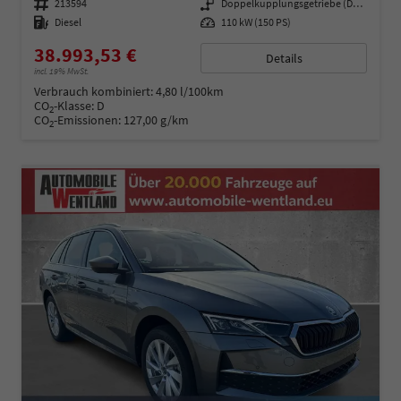
Fahrzeugnummer
213594
Getriebe
Doppelkupplungsgetriebe (DSG)
Kraftstoff
Diesel
Leistung
110 kW (150 PS)
38.993,53 €
Details
incl. 19% MwSt.
Verbrauch kombiniert:
4,80 l/100km
CO
-Klasse:
D
2
CO
-Emissionen:
127,00 g/km
2