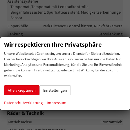
Assistenzsysteme
Tempomat, Tempomat mit Lenkradkontrolle,
Berganfahrassistent, Spurhalteassistent, Müdigkeitserkennungs-
Sensor
Einparkhilfe
Park Distance Control hinten, Rückfahrkamera
Lenkung
Servolenkung
Lichttechnik
Lichtsensor, Nebelscheinwerfer, LED-Tagfahrlicht
Wir respektieren Ihre Privatsphäre
Pannenhilfe
Reserverad
Unsere Website setzt Cookies ein, um unsere Dienste für Sie bereitzustellen.
Start/Stop-Automatik
vorhanden
Hierbei berücksichtigen wir Ihre Auswahl und verarbeiten nur die Daten für
Marketing, Analytics und Personalisierung, für die Sie uns Ihr Einverständnis
Zentralverriegelung
Zentralverriegelung
geben. Sie können Ihre Einwilligung jederzeit mit Wirkung für die Zukunft
widerrufen.
Außen
Alle akzeptieren
Einstellungen
Außenspiegel
Außenspiegel beheizbar, Außenspiegel elektrisch verstellbar
Datenschutzerklärung
Impressum
Räder & Technik
Antriebsachse
Frontantrieb