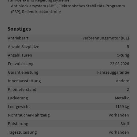
Fahrwerk- und Regelungssysteme
Antiblockiersystem (ABS), Elektronisches Stabilitäts-Programm
(ESP), Reifendruckkontrolle
Sonstiges
Antriebsart
Verbrennungsmotor (ICE)
Anzahl Sitzplätze
5
Anzahl Türen
5-türig
Erstzulassung
23.03.2026
Garantieleistung
Fahrzeuggarantie
Innenausstattung
Andere
Kilometerstand
2
Lackierung
Metallic
Leergewicht
1159 kg
Nichtraucher-Fahrzeug
vorhanden
Polsterung
Stoff
Tageszulassung
vorhanden