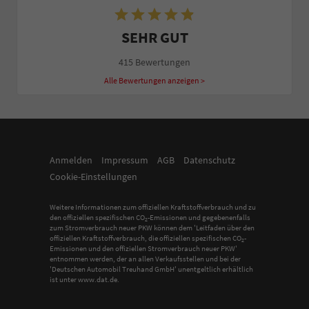
SEHR GUT
415 Bewertungen
Alle Bewertungen anzeigen >
Anmelden
Impressum
AGB
Datenschutz
Cookie-Einstellungen
Weitere Informationen zum offiziellen Kraftstoffverbrauch und zu
den offiziellen spezifischen CO
-Emissionen und gegebenenfalls
2
zum Stromverbrauch neuer PKW können dem 'Leitfaden über den
offiziellen Kraftstoffverbrauch, die offiziellen spezifischen CO
-
2
Emissionen und den offiziellen Stromverbrauch neuer PKW'
entnommen werden, der an allen Verkaufsstellen und bei der
'Deutschen Automobil Treuhand GmbH' unentgeltlich erhältlich
ist unter www.dat.de.