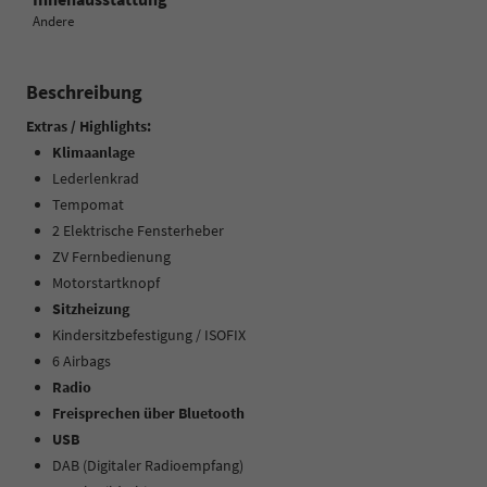
Andere
Beschreibung
Extras / Highlights:
Klimaanlage
Lederlenkrad
Tempomat
2 Elektrische Fensterheber
ZV Fernbedienung
Motorstartknopf
Sitzheizung
Kindersitzbefestigung / ISOFIX
6 Airbags
Radio
Freisprechen über Bluetooth
USB
DAB (Digitaler Radioempfang)