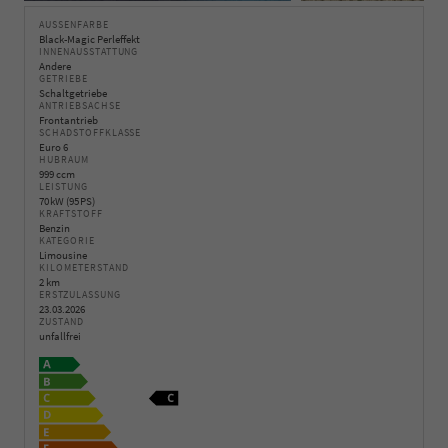
AUSSENFARBE
Black-Magic Perleffekt
INNENAUSSTATTUNG
Andere
GETRIEBE
Schaltgetriebe
ANTRIEBSACHSE
Frontantrieb
SCHADSTOFFKLASSE
Euro 6
HUBRAUM
999 ccm
LEISTUNG
70 kW (95 PS)
KRAFTSTOFF
Benzin
KATEGORIE
Limousine
KILOMETERSTAND
2 km
ERSTZULASSUNG
23.03.2026
ZUSTAND
unfallfrei