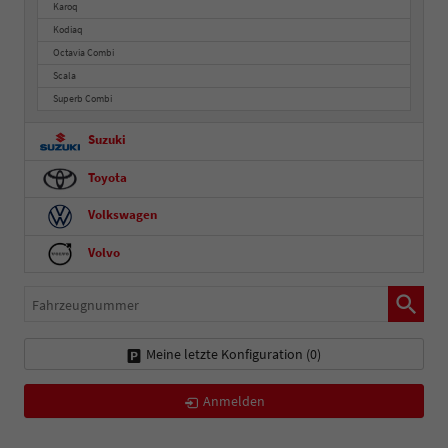
Karoq
Kodiaq
Octavia Combi
Scala
Superb Combi
Suzuki
Toyota
Volkswagen
Volvo
Fahrzeugnummer
Meine letzte Konfiguration (
0
)
Anmelden