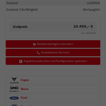
Zustand
unfallfrei
Zustand, Fahrfähigkeit
fahrtauglich
20.490,– €
Endpreis
incl. 19% MwSt.,
Bestellunterlagen anfordern
Kontaktieren Sie mich
Angebot ausdrucken und Konfiguration speichern
Cupra
Dacia
Ford