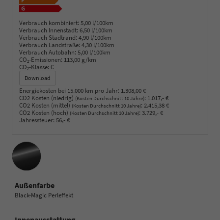
Verbrauch kombiniert:
5,00 l/100km
Verbrauch Innenstadt:
6,50 l/100km
Verbrauch Stadtrand:
4,90 l/100km
Verbrauch Landstraße:
4,30 l/100km
Verbrauch Autobahn:
5,00 l/100km
CO
-Emissionen:
113,00 g/km
2
CO
-Klasse:
C
2
Download
Energiekosten bei 15.000 km pro Jahr:
1.308,00 €
CO2 Kosten (niedrig)
:
1.017,- €
(Kosten Durchschnitt 10 Jahre)
CO2 Kosten (mittel)
:
2.415,38 €
(Kosten Durchschnitt 10 Jahre)
CO2 Kosten (hoch)
:
3.729,- €
(Kosten Durchschnitt 10 Jahre)
Jahressteuer:
56,- €
Außenfarbe
Black-Magic Perleffekt
Innenausstattung