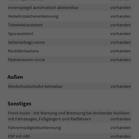
Innenspiegel automatisch abblendbar
vorhanden
Verkehrszeichenerkennung
vorhanden
Totwinkelassistent
vorhanden
Spurassistent
vorhanden
Seitenairbags vorne
vorhanden
Rückfahrkamera
vorhanden
Parksensoren vorne
vorhanden
Außen
Windschutzscheibe beheizbar
vorhanden
Sonstiges
Front-Assist - mit Warnung und Bremsung bei drohender Kollision
mit Fahrzeugen, Fußgängern und Radfahrern
vorhanden
Fahrermüdigkeitserkennung
vorhanden
ESP mit ABS
vorhanden