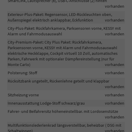
SmartLink, Lautsprecher (8), USB-C-Anschlüsse (2) hinten
vorhanden
Exterieur-Plus-Paket: Regensensor, LED-Rückleuchten oben,
Außenspiegel elektrisch anklappbar, Eckfunktion
vorhanden
City-Plus-Paket: Rückfahrkamera, Parksensoren vorne, KESSY mit
Alarm und Fahrmodusauswahl
vorhanden
City-Premium-Paket: City Plus Paket: Rückfahrkamera,
Parksensoren vorne, KESSY mit Alarm und Fahrmodusauswahl
elektrische Heckklappe, Cockpit virtuell 10 Zoll, automatisches
Parken, Fahrwerk mit optionaler Dämpfereinstellung (nur für
Monte Carlo)
vorhanden
Polsterung: Stoff
vorhanden
Rücksitzbank ungeteilt, Rückenlehne geteilt und klappbar
vorhanden
Sitzheizung vorne
vorhanden
Innenausstattung Lodge-Stoff schwarz/grau
vorhanden
Fahrer- und Beifahrersitz höheneinstellbar. mit Lordosenstütze
vorhanden
Multifunktionslederlenkrad längsverstellbar, beheizbar ( DSG mit
Schaltwippen)
vorhanden