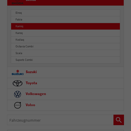
Elroq
Fabia
Kamiq
Karoq
Kodiaq
Octavia Combi
Scala
Superb Combi
Suzuki
Toyota
Volkswagen
Volvo
Fahrzeugnummer