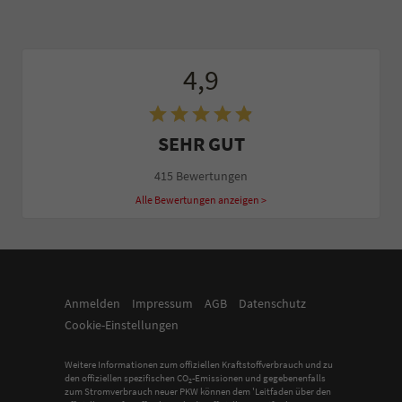
4,9
SEHR GUT
415 Bewertungen
Alle Bewertungen anzeigen >
Anmelden
Impressum
AGB
Datenschutz
Cookie-Einstellungen
Weitere Informationen zum offiziellen Kraftstoffverbrauch und zu
den offiziellen spezifischen CO
-Emissionen und gegebenenfalls
2
zum Stromverbrauch neuer PKW können dem 'Leitfaden über den