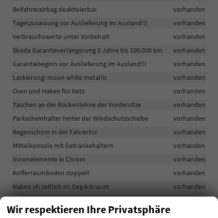
Beifahrerairbag deaktivierbar
vorhanden
Tageszulassung vor Auslieferung im Ausland!!!
vorhanden
Verbrauchswerte unter Vorbehalt
vorhanden
Skoda Garantieverlängerung 5 Jahre bis 100.000 km
vorhanden
Garantiebeginn vor Auslieferung im Ausland!!!
vorhanden
Lackierung: moon white metallic
vorhanden
Ösen und Haken für Netz
vorhanden
Taschen an der Rückenlehne der Vordersitze
vorhanden
Parkscheinhalter hinter der Windschutzscheibe
vorhanden
Regenschirm in der Fahrertür
vorhanden
Mittelkonsole mit Getränkehaltern
vorhanden
Innenelemente in Chrom
vorhanden
Kofferraumboden doppelt
vorhanden
Haken (4) seitlich im Gepäckraum
vorhanden
Dekorverkleidung aus grauem Suedia, Rahmen aus Kupfer
Wir respektieren Ihre Privatsphäre
vorhanden