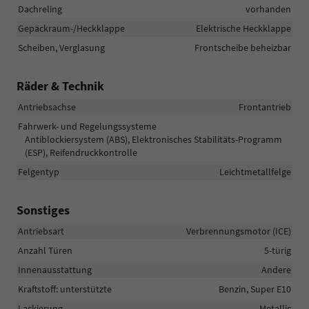
Dachreling
vorhanden
Gepäckraum-/Heckklappe
Elektrische Heckklappe
Scheiben, Verglasung
Frontscheibe beheizbar
Räder & Technik
Antriebsachse
Frontantrieb
Fahrwerk- und Regelungssysteme
Antiblockiersystem (ABS), Elektronisches Stabilitäts-Programm
(ESP), Reifendruckkontrolle
Felgentyp
Leichtmetallfelge
Sonstiges
Antriebsart
Verbrennungsmotor (ICE)
Anzahl Türen
5-türig
Innenausstattung
Andere
Kraftstoff: unterstützte
Benzin, Super E10
Lackierung
Metallic