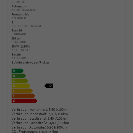
GETRIEBE
Automatik
ANTRIEBSACHSE
Frontantrieb
ZYLINDER
3
SCHADSTOFFKLASSE
Euro 6d
HUBRAUM
999 ccm
LEISTUNG
85 kW (116 PS)
KRAFTSTOFF
Benzin
KATEGORIE
SUV/Geländewagen/Pickup
Verbrauch kombiniert:
5,60 l/100km
Verbrauch Innenstadt:
7,00 l/100km
Verbrauch Stadtrand:
5,40 l/100km
Verbrauch Landstraße:
4,80 l/100km
Verbrauch Autobahn:
5,90 l/100km
CO
-Emissionen:
126,00 g/km
2