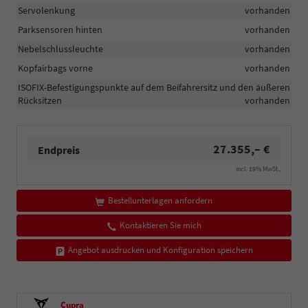
Servolenkung
vorhanden
Parksensoren hinten
vorhanden
Nebelschlussleuchte
vorhanden
Kopfairbags vorne
vorhanden
ISOFIX-Befestigungspunkte auf dem Beifahrersitz und den äußeren
Rücksitzen
vorhanden
27.355,– €
Endpreis
incl. 19% MwSt.,
Bestellunterlagen anfordern
Kontaktieren Sie mich
Angebot ausdrucken und Konfiguration speichern
Cupra