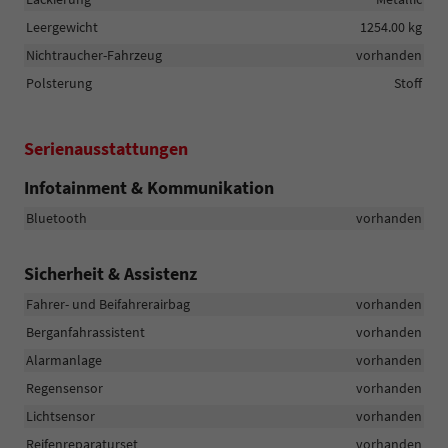
Leergewicht
1254.00 kg
Nichtraucher-Fahrzeug
vorhanden
Polsterung
Stoff
Serienausstattungen
Infotainment & Kommunikation
Bluetooth
vorhanden
Sicherheit & Assistenz
Fahrer- und Beifahrerairbag
vorhanden
Berganfahrassistent
vorhanden
Alarmanlage
vorhanden
Regensensor
vorhanden
Lichtsensor
vorhanden
Reifenreparaturset
vorhanden