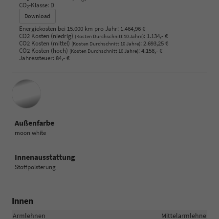
CO
-Klasse:
D
2
Download
Energiekosten bei 15.000 km pro Jahr:
1.464,96 €
CO2 Kosten (niedrig)
:
1.134,- €
(Kosten Durchschnitt 10 Jahre)
CO2 Kosten (mittel)
:
2.693,25 €
(Kosten Durchschnitt 10 Jahre)
CO2 Kosten (hoch)
:
4.158,- €
(Kosten Durchschnitt 10 Jahre)
Jahressteuer:
84,- €
Außenfarbe
moon white
Innenausstattung
Stoffpolsterung
Innen
Armlehnen
Mittelarmlehne