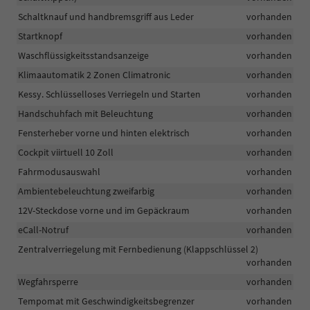
Schaltknauf und handbremsgriff aus Leder
vorhanden
Startknopf
vorhanden
Waschflüssigkeitsstandsanzeige
vorhanden
Klimaautomatik 2 Zonen Climatronic
vorhanden
Kessy. Schlüsselloses Verriegeln und Starten
vorhanden
Handschuhfach mit Beleuchtung
vorhanden
Fensterheber vorne und hinten elektrisch
vorhanden
Cockpit viirtuell 10 Zoll
vorhanden
Fahrmodusauswahl
vorhanden
Ambientebeleuchtung zweifarbig
vorhanden
12V-Steckdose vorne und im Gepäckraum
vorhanden
eCall-Notruf
vorhanden
Zentralverriegelung mit Fernbedienung (Klappschlüssel 2)
vorhanden
Wegfahrsperre
vorhanden
Tempomat mit Geschwindigkeitsbegrenzer
vorhanden