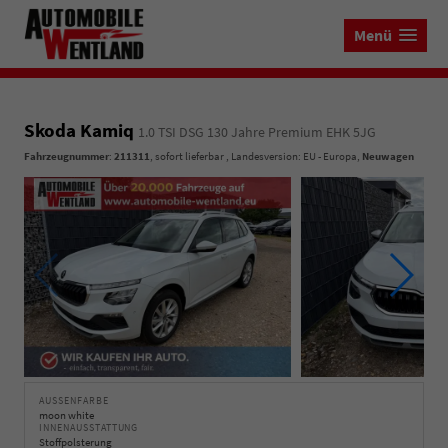
Menü
Skoda Kamiq
1.0 TSI DSG 130 Jahre Premium EHK 5JG
Fahrzeugnummer
:
211311
,
sofort lieferbar
, Landesversion: EU - Europa,
Neuwagen
AUSSENFARBE
moon white
INNENAUSSTATTUNG
Stoffpolsterung