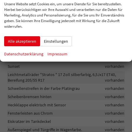
Armlehne mit Jumbo-Box
vorhanden
Unsere Website setzt Cookies ein, um unsere Dienste für Sie bereitzustellen.
Hierbei berücksichtigen wir Ihre Auswahl und verarbeiten nur die Daten für
Aufbewahrungsfach am Fahrersitz
vorhanden
Marketing, Analytics und Personalisierung, für die Sie uns Ihr Einverständnis
Armlehne hinten
vorhanden
geben. Sie können Ihre Einwilligung jederzeit mit Wirkung für die Zukunft
widerrufen.
Nebelscheinwerfer mit Kurvenlicht
vorhanden
LED-Scheinwerfer und LED-Tagfahrlicht
vorhanden
Alle akzeptieren
Einstellungen
Sicherheitsradschrauben
vorhanden
LED-Rückleuchten oben mit animierten Fahrtrichtungsanzeigern
Datenschutzerklärung
Impressum
vorhanden
Sunset
vorhanden
Leichtmetallräder "Stratos " 17 Zoll silberfarbig, 6,5Jx17 ET40,
Bereifung 205/55 R17
vorhanden
Schwellenstreifen in der Farbe Platingrau
vorhanden
Scheibenbremsen hinten
vorhanden
Heckklappe elektrisch mit Sensor
vorhanden
Fensterleisten aus Chrom
vorhanden
Eiskratzer im Tankdeckel
vorhanden
Außenspiegel und Türgriffe in Wagenfarbe.
vorhanden