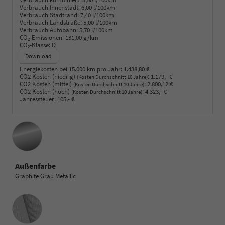
Verbrauch Innenstadt:
6,00 l/100km
Verbrauch Stadtrand:
7,40 l/100km
Verbrauch Landstraße:
5,00 l/100km
Verbrauch Autobahn:
5,70 l/100km
CO
-Emissionen:
131,00 g/km
2
CO
-Klasse:
D
2
Download
Energiekosten bei 15.000 km pro Jahr:
1.438,80 €
CO2 Kosten (niedrig)
:
1.179,- €
(Kosten Durchschnitt 10 Jahre)
CO2 Kosten (mittel)
:
2.800,12 €
(Kosten Durchschnitt 10 Jahre)
CO2 Kosten (hoch)
:
4.323,- €
(Kosten Durchschnitt 10 Jahre)
Jahressteuer:
105,- €
Außenfarbe
Graphite Grau Metallic
Innenausstattung