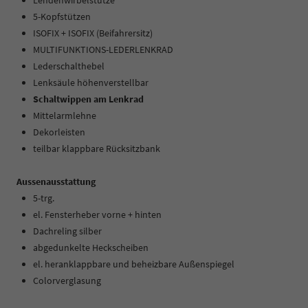
Lendenwirbelstütze
5-Kopfstützen
ISOFIX + ISOFIX (Beifahrersitz)
MULTIFUNKTIONS-LEDERLENKRAD
Lederschalthebel
Lenksäule höhenverstellbar
Schaltwippen am Lenkrad
Mittelarmlehne
Dekorleisten
teilbar klappbare Rücksitzbank
Aussenausstattung
5-trg.
el. Fensterheber vorne + hinten
Dachreling silber
abgedunkelte Heckscheiben
el. heranklappbare und beheizbare Außenspiegel
Colorverglasung