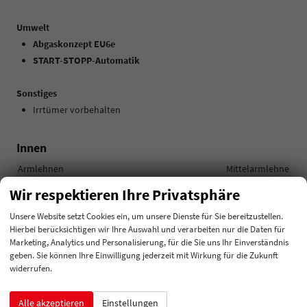
Umwelt
Abgaskonzept EU6e
START-STOPP-Automatik
Sonstiges
Irrtümer vorbehalten
Innen
Armlehnen
Mittelarmlehne
Fensterheber
elektrisch
Wir respektieren Ihre Privatsphäre
Klimatisierung
2-Zonen-Klimaautomatik
Unsere Website setzt Cookies ein, um unsere Dienste für Sie bereitzustellen.
Lenkrad
Hierbei berücksichtigen wir Ihre Auswahl und verarbeiten nur die Daten für
in Leder, höhenverstellbar, mit Multifunktionen, mit
Marketing, Analytics und Personalisierung, für die Sie uns Ihr Einverständnis
Lenkradheizung, mit Schaltwippen
geben. Sie können Ihre Einwilligung jederzeit mit Wirkung für die Zukunft
widerrufen.
Sitze
Isofix (Kindersitzbefestigung), Rücksitzbank hinten geteilt,
Sitzheizung, Isofix Beifahrersitz
Alle akzeptieren
Einstellungen