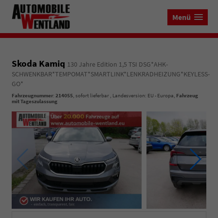
Menü
Skoda Kamiq
130 Jahre Edition 1,5 TSI DSG*AHK-
SCHWENKBAR*TEMPOMAT*SMARTLINK*LENKRADHEIZUNG*KEYLESS-
GO*
Fahrzeugnummer
:
214055
,
sofort lieferbar
, Landesversion: EU - Europa,
Fahrzeug
mit Tageszulassung