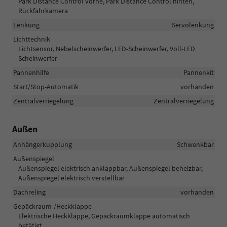
Park Distance Control vorne, Park Distance Control hinten,
Rückfahrkamera
Lenkung
Servolenkung
Lichttechnik
Lichtsensor, Nebelscheinwerfer, LED-Scheinwerfer, Voll-LED
Scheinwerfer
Pannenhilfe
Pannenkit
Start/Stop-Automatik
vorhanden
Zentralverriegelung
Zentralverriegelung
Außen
Anhängerkupplung
Schwenkbar
Außenspiegel
Außenspiegel elektrisch anklappbar, Außenspiegel beheizbar,
Außenspiegel elektrisch verstellbar
Dachreling
vorhanden
Gepäckraum-/Heckklappe
Elektrische Heckklappe, Gepäckraumklappe automatisch
betätigt