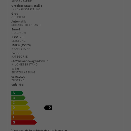
AUSSENFARBE
Graphite Grau Metallic
INNENAUSSTATTUNG
Grau
GETRIEBE
Automatik
SCHADSTOFFKLASSE
Euro 6
HUBRAUM
1.498 ccm
LEISTUNG
110 kW (150 PS)
KRAFTSTOFF
Benzin
KATEGORIE
SUV/Geländewagen/Pickup
KILOMETERSTAND
10 km
ERSTZULASSUNG
01.03.2026
ZUSTAND
unfallfrei
Verbrauch kombiniert:
5,50 l/100km