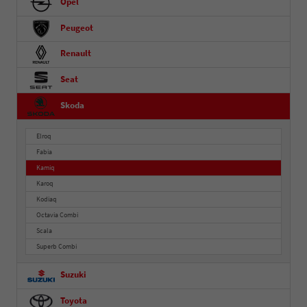
Opel
Peugeot
Renault
Seat
Skoda
Elroq
Fabia
Kamiq
Karoq
Kodiaq
Octavia Combi
Scala
Superb Combi
Suzuki
Toyota