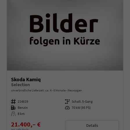
Skoda Kamiq
Selection
unverbindliche Lieferzeit: ca. 4 - 6 Monate
Neuwagen
Fahrzeugnummer
214619
Getriebe
Schalt. 5-Gang
Kraftstoff
Benzin
Leistung
70 kW (95 PS)
Kilometerstand
8 km
21.400,– €
Details
incl. 19% MwSt.