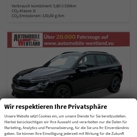
Verbrauch kombiniert:
5,80 l/100km
CO
-Klasse:
D
2
CO
-Emissionen:
130,00 g/km
2
Wir respektieren Ihre Privatsphäre
Unsere Website setzt Cookies ein, um unsere Dienste für Sie bereitzustellen.
Hierbei berücksichtigen wir Ihre Auswahl und verarbeiten nur die Daten für
Marketing, Analytics und Personalisierung, für die Sie uns Ihr Einverständnis
Skoda Kamiq
geben. Sie können Ihre Einwilligung jederzeit mit Wirkung für die Zukunft