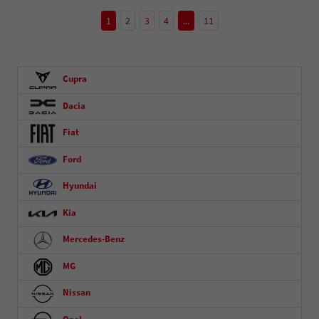
1
2
3
4
...
11
Cupra
Dacia
Fiat
Ford
Hyundai
Kia
Mercedes-Benz
MG
Nissan