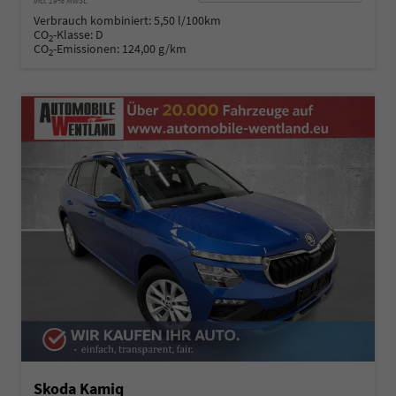
incl. 19% MwSt.
Verbrauch kombiniert:
5,50 l/100km
CO
-Klasse:
D
2
CO
-Emissionen:
124,00 g/km
2
Skoda Kamiq