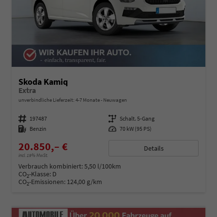
Skoda Kamiq
Extra
unverbindliche Lieferzeit: 4-7 Monate
Neuwagen
Fahrzeugnummer
197487
Getriebe
Schalt. 5-Gang
Kraftstoff
Benzin
Leistung
70 kW (95 PS)
20.850,– €
Details
incl. 19% MwSt.
Verbrauch kombiniert:
5,50 l/100km
CO
-Klasse:
D
2
CO
-Emissionen:
124,00 g/km
2