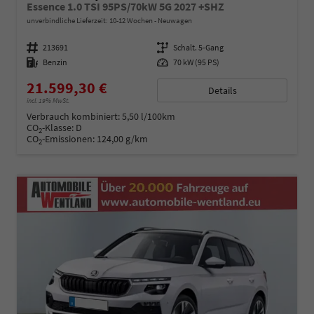
Essence 1.0 TSI 95PS/70kW 5G 2027 +SHZ
unverbindliche Lieferzeit: 10-12 Wochen
Neuwagen
Fahrzeugnummer
213691
Getriebe
Schalt. 5-Gang
Kraftstoff
Benzin
Leistung
70 kW (95 PS)
21.599,30 €
Details
incl. 19% MwSt.
Verbrauch kombiniert:
5,50 l/100km
CO
-Klasse:
D
2
CO
-Emissionen:
124,00 g/km
2