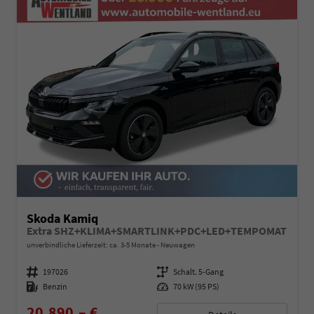
Skoda Kamiq
Extra SHZ+KLIMA+SMARTLINK+PDC+LED+TEMPOMAT
unverbindliche Lieferzeit: ca. 3-5 Monate
Neuwagen
Fahrzeugnummer
197026
Getriebe
Schalt. 5-Gang
Kraftstoff
Benzin
Leistung
70 kW (95 PS)
20.890,– €