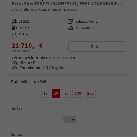
Extra Plus BESTELLFAHRZEUG / FREI KONFIGURIERBAR
unverbindliche Lieferzeit:
6 Monate
Neuwagen
Fahrzeugnummer
213520
Getriebe
Schalt. 5-Gang
Kraftstoff
Benzin
Leistung
70 kW (95 PS)
Kilometerstand
10 km
21.710,– €
Details
incl. 19% MwSt.
Verbrauch kombiniert:
6,20 l/100km
CO
-Klasse:
E
2
CO
-Emissionen:
141,00 g/km
2
Datensätze pro Seite:
10
20
50
100
250
Seite:
Seiten: