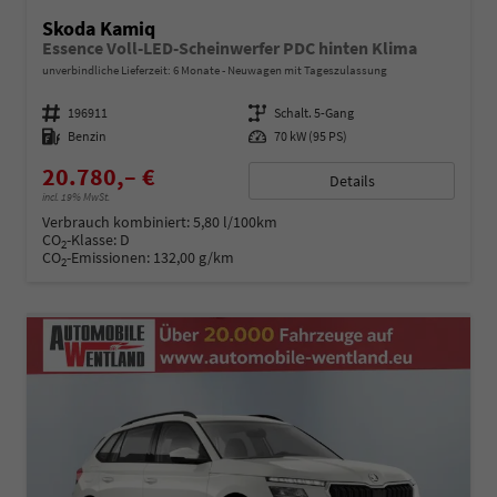
Skoda Kamiq
Essence Voll-LED-Scheinwerfer PDC hinten Klima
unverbindliche Lieferzeit:
6 Monate
Neuwagen mit Tageszulassung
Fahrzeugnummer
196911
Getriebe
Schalt. 5-Gang
Kraftstoff
Benzin
Leistung
70 kW (95 PS)
20.780,– €
Details
incl. 19% MwSt.
Verbrauch kombiniert:
5,80 l/100km
CO
-Klasse:
D
2
CO
-Emissionen:
132,00 g/km
2