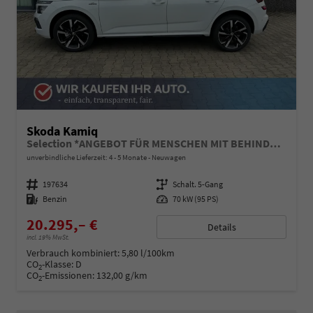
Skoda Kamiq
Selection *ANGEBOT FÜR MENSCHEN MIT BEHINDERUNG AB 50%! 1.0 TSI 95PS, Klimaanlage, Sitzheizung, Parksensoren hinten, LED-Scheinwerfer, Tempomat, Infotainment 8", Virtual Cockpit Nebelscheinwerfer, Dachreling
unverbindliche Lieferzeit: 4 - 5 Monate
Neuwagen
Fahrzeugnummer
197634
Getriebe
Schalt. 5-Gang
Kraftstoff
Benzin
Leistung
70 kW (95 PS)
20.295,– €
Details
incl. 19% MwSt.
Verbrauch kombiniert:
5,80 l/100km
CO
-Klasse:
D
2
CO
-Emissionen:
132,00 g/km
2