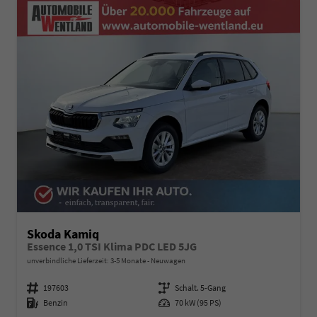
Skoda Kamiq
Essence 1,0 TSI Klima PDC LED 5JG
unverbindliche Lieferzeit: 3-5 Monate
Neuwagen
Fahrzeugnummer
197603
Getriebe
Schalt. 5-Gang
Kraftstoff
Benzin
Leistung
70 kW (95 PS)