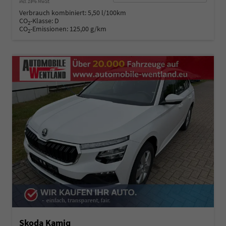
incl. 19% MwSt.
Verbrauch kombiniert:
5,50 l/100km
CO
-Klasse:
D
2
CO
-Emissionen:
125,00 g/km
2
Skoda Kamiq