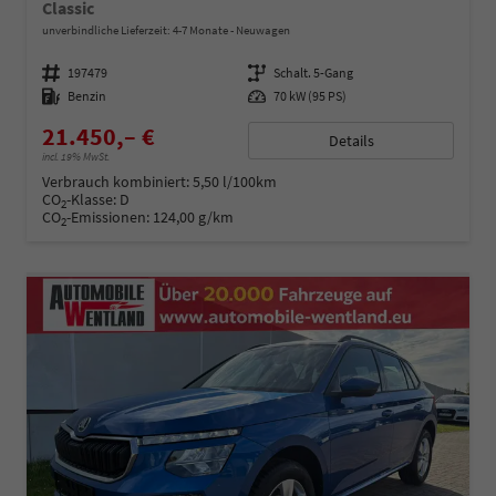
Classic
unverbindliche Lieferzeit: 4-7 Monate
Neuwagen
Fahrzeugnummer
197479
Getriebe
Schalt. 5-Gang
Kraftstoff
Benzin
Leistung
70 kW (95 PS)
21.450,– €
Details
incl. 19% MwSt.
Verbrauch kombiniert:
5,50 l/100km
CO
-Klasse:
D
2
CO
-Emissionen:
124,00 g/km
2