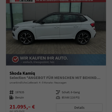
Skoda Kamiq
Selection *ANGEBOT FÜR MENSCHEN MIT BEHINDERUNG AB 50%! 1.0 TSI 115PS, Klimaanlage, Sitzheizung, Parksensoren hinten, LED-Scheinwerfer, Tempomat, Infotainment 8", Virtual Cockpit Nebelscheinwerfer, Dachreling
unverbindliche Lieferzeit: 4 - 5 Monate
Neuwagen
Fahrzeugnummer
197635
Getriebe
Schalt. 6-Gang
Kraftstoff
Benzin
Leistung
85 kW (116 PS)
21.095,– €
Details
incl. 19% MwSt.