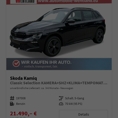
Skoda Kamiq
Classic Selection KAMERA+SHZ+KLIMA+TEMPOMAT+LED+16" LM
unverbindliche Lieferzeit: ca. 3-6 Monate
Neuwagen
Fahrzeugnummer
197008
Getriebe
Schalt. 5-Gang
Kraftstoff
Benzin
Leistung
70 kW (95 PS)
21.490,– €
Details