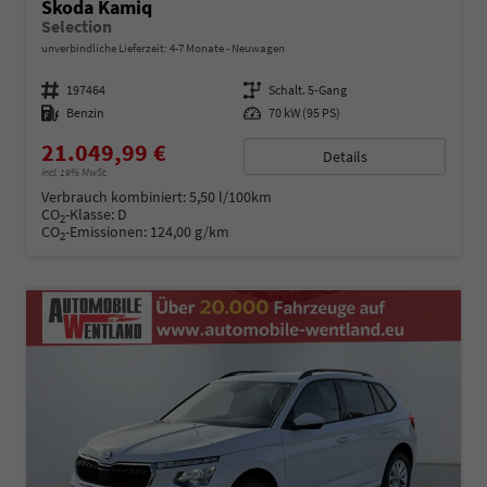
Skoda Kamiq
Selection
unverbindliche Lieferzeit: 4-7 Monate
Neuwagen
Fahrzeugnummer
197464
Getriebe
Schalt. 5-Gang
Kraftstoff
Benzin
Leistung
70 kW (95 PS)
21.049,99 €
Details
incl. 19% MwSt.
Verbrauch kombiniert:
5,50 l/100km
CO
-Klasse:
D
2
CO
-Emissionen:
124,00 g/km
2