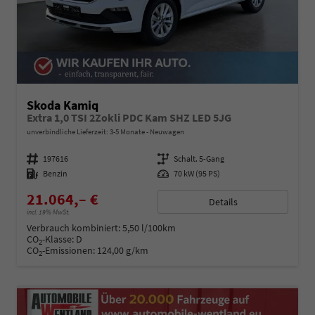
Skoda Kamiq
Extra 1,0 TSI 2Zokli PDC Kam SHZ LED 5JG
unverbindliche Lieferzeit: 3-5 Monate
Neuwagen
Fahrzeugnummer
197616
Getriebe
Schalt. 5-Gang
Kraftstoff
Benzin
Leistung
70 kW (95 PS)
21.064,– €
Details
incl. 19% MwSt.
Verbrauch kombiniert:
5,50 l/100km
CO
-Klasse:
D
2
CO
-Emissionen:
124,00 g/km
2