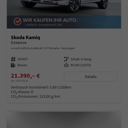
Skoda Kamiq
Essence
unverbindliche Lieferzeit: 4-7 Monate
Neuwagen
Fahrzeugnummer
197457
Getriebe
Schalt. 6-Gang
Kraftstoff
Benzin
Leistung
85 kW (116 PS)
21.390,– €
Details
incl. 19% MwSt.
Verbrauch kombiniert:
5,40 l/100km
CO
-Klasse:
D
2
CO
-Emissionen:
123,00 g/km
2