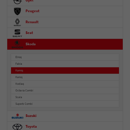
Opel
Peugeot
Renault
Seat
Skoda
Elroq
Fabia
Kamiq
Karoq
Kodiaq
Octavia Combi
Scala
Superb Combi
Suzuki
Toyota