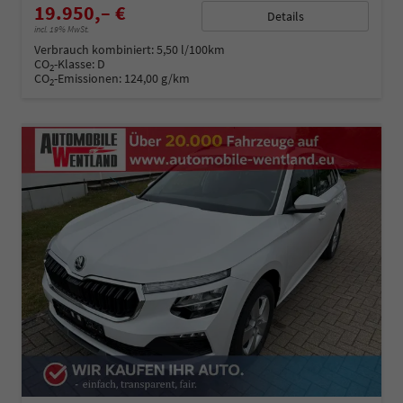
19.950,– €
Details
incl. 19% MwSt.
Verbrauch kombiniert:
5,50 l/100km
CO
-Klasse:
D
2
CO
-Emissionen:
124,00 g/km
2