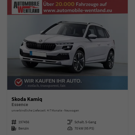
Skoda Kamiq
Essence
unverbindliche Lieferzeit: 4-7 Monate
Neuwagen
Fahrzeugnummer
197456
Getriebe
Schalt. 5-Gang
Kraftstoff
Benzin
Leistung
70 kW (95 PS)