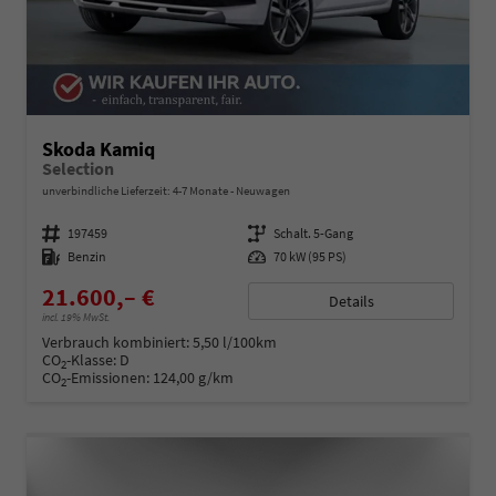
Skoda Kamiq
Selection
unverbindliche Lieferzeit: 4-7 Monate
Neuwagen
Fahrzeugnummer
197459
Getriebe
Schalt. 5-Gang
Kraftstoff
Benzin
Leistung
70 kW (95 PS)
21.600,– €
Details
incl. 19% MwSt.
Verbrauch kombiniert:
5,50 l/100km
CO
-Klasse:
D
2
CO
-Emissionen:
124,00 g/km
2