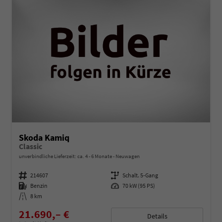
Skoda Kamiq
Classic
unverbindliche Lieferzeit: ca. 4 - 6 Monate
Neuwagen
Fahrzeugnummer
214607
Getriebe
Schalt. 5-Gang
Kraftstoff
Benzin
Leistung
70 kW (95 PS)
Kilometerstand
8 km
21.690,– €
Details