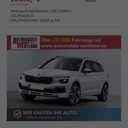
Details
incl. 19% MwSt.
Verbrauch kombiniert:
5,50 l/100km
CO
-Klasse:
D
2
CO
-Emissionen:
124,00 g/km
2