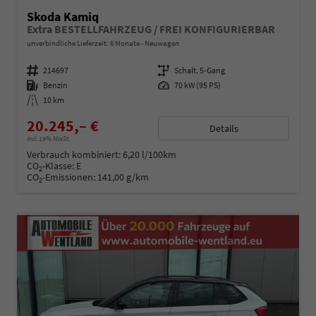
Skoda Kamiq
Extra BESTELLFAHRZEUG / FREI KONFIGURIERBAR
unverbindliche Lieferzeit:
6 Monate
Neuwagen
Fahrzeugnummer
214697
Getriebe
Schalt. 5-Gang
Kraftstoff
Benzin
Leistung
70 kW (95 PS)
Kilometerstand
10 km
20.245,– €
Details
incl. 19% MwSt.
Verbrauch kombiniert:
6,20 l/100km
CO
-Klasse:
E
2
CO
-Emissionen:
141,00 g/km
2