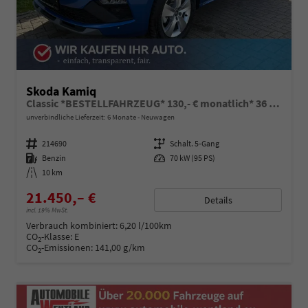
Skoda Kamiq
Classic *BESTELLFAHRZEUG* 130,- € monatlich* 36 Monate* Ohne Kilometerbegrenzung*
unverbindliche Lieferzeit:
6 Monate
Neuwagen
Fahrzeugnummer
214690
Getriebe
Schalt. 5-Gang
Kraftstoff
Benzin
Leistung
70 kW (95 PS)
Kilometerstand
10 km
21.450,– €
Details
incl. 19% MwSt.
Verbrauch kombiniert:
6,20 l/100km
CO
-Klasse:
E
2
CO
-Emissionen:
141,00 g/km
2