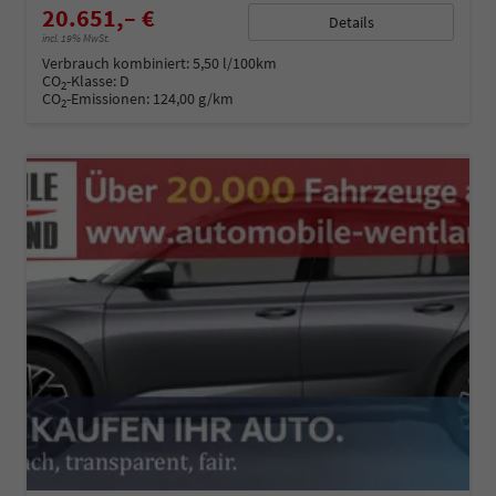
20.651,– €
Details
incl. 19% MwSt.
Verbrauch kombiniert:
5,50 l/100km
CO
-Klasse:
D
2
CO
-Emissionen:
124,00 g/km
2