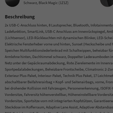
Schwarz, Black Magic (1Z1Z)
Beschreibung
2x USB-C-Anschluss hinten, 8 Lautsprecher, Bluetooth, Infotainments
Ladefunktion, SmartLink, USB-C Anschluss am Innenrückspiegel, Ambi
(Lichtsensor), LED-Rückleuchten mit dynamischen Blinker, LED-Schei
Elektrische Fensterheber vorne und hinten, Sunset (Heckscheibe und h
Speichen Multifunktionslederlenkrad mit Schaltwippen, beheizbar fü
Armlehne hinten, Dachhimmel schwarz, Doppelter Laderaumboden im 
Netz unter der Gepäckraumabdeckung, Rote Zierelemente im Innenrau
Sportpedalabdeckungen, Beheizbare Frontscheibe, Climatronic 2-Zon
Exterieur Plus-Paket, Interieur-Paket, Technik Plus Paket, 17 Leichtm
abschaltbarer Beifahrerairbag + Kopf- und Seitenairbags, vorne, Fr
bei drohender Kollision mit Fahrzeugen, Personenerkennung, ISOFIX-V
Vordersitze, Fahrersitz höhenverstellbar, Höheneinstellbare Vordersi
Vordersitze, Sportsitze vorn mit integrierten Kopfstützen, Garantieerw
Steckdose im Kofferraum, Adaptive Lane Assist, Adaptiver Abstandsass