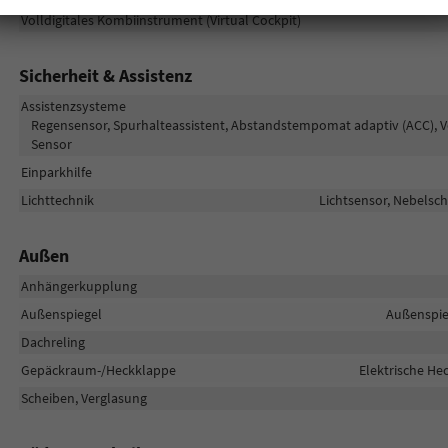
Volldigitales Kombiinstrument (Virtual Cockpit)
Sicherheit & Assistenz
Assistenzsysteme
Regensensor, Spurhalteassistent, Abstandstempomat adaptiv (ACC), 
Sensor
Einparkhilfe
Lichttechnik
Lichtsensor, Nebelsch
Außen
Anhängerkupplung
Außenspiegel
Außenspie
Dachreling
Gepäckraum-/Heckklappe
Elektrische H
Scheiben, Verglasung