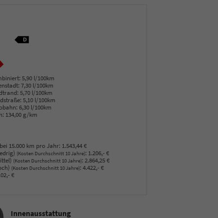
biniert:
5,90 l/100km
enstadt:
7,30 l/100km
dtrand:
5,70 l/100km
dstraße:
5,10 l/100km
obahn:
6,30 l/100km
n:
134,00 g/km
bei 15.000 km pro Jahr:
1.543,44 €
edrig)
:
1.206,- €
(Kosten Durchschnitt 10 Jahre)
ttel)
:
2.864,25 €
(Kosten Durchschnitt 10 Jahre)
och)
:
4.422,- €
(Kosten Durchschnitt 10 Jahre)
02,- €
sstattung
Innenausstattung