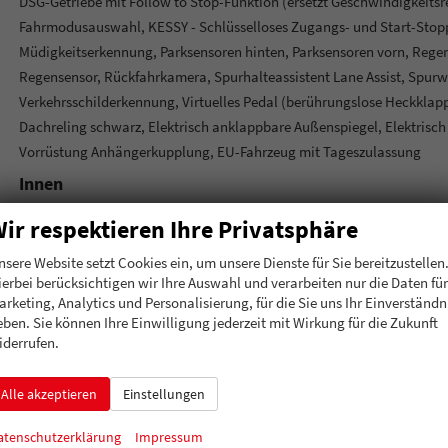
DSG-Getriebe mit Follow to Stop-Funktion (ersetzt Geschwindigkeitsre
Fahrmodusauswahl, KESSY - Schlüsselloses Zugangs- und Start-Stop
Müdigkeitserkennung, Parksensoren hinten, Parksensoren vorn, Regens
Regensensor, Rückfahrkamera, Spurhalteassistent Lane Assist, Spurwec
Verkehrsschilderkennung, Virtuelles Pedal (berührungslose Heckklap
Dachreling schwarz, Elektrisch anklappbare Außenspiegel, Elektrisch
Vorrüstung Anhängerkupplung, EU-Fahrzeug mit Tageszulassung
Innen
Klimatisierung
ir respektieren Ihre Privatsphäre
Lenkrad
nsere Website setzt Cookies ein, um unsere Dienste für Sie bereitzustellen
Sitze
I
ierbei berücksichtigen wir Ihre Auswahl und verarbeiten nur die Daten für
Sitze: Lordosenstütze
arketing, Analytics und Personalisierung, für die Sie uns Ihr Einverständn
eben. Sie können Ihre Einwilligung jederzeit mit Wirkung für die Zukunft
Sitze: Verstellbarkeit
iderrufen.
Infotainment & Kommunikation
Alle akzeptieren
Einstellungen
Audioanlage
atenschutzerklärung
Impressum
Telefon