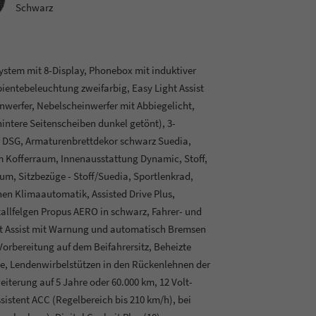
Schwarz
ystem mit 8-Display, Phonebox mit induktiver
entebeleuchtung zweifarbig, Easy Light Assist
nwerfer, Nebelscheinwerfer mit Abbiegelicht,
intere Seitenscheiben dunkel getönt), 3-
r DSG, Armaturenbrettdekor schwarz Suedia,
Kofferraum, Innenausstattung Dynamic, Stoff,
m, Sitzbezüge - Stoff/Suedia, Sportlenkrad,
en Klimaautomatik, Assisted Drive Plus,
etallfelgen Propus AERO in schwarz, Fahrer- und
ont Assist mit Warnung und automatisch Bremsen
orbereitung auf dem Beifahrersitz, Beheizte
tze, Lendenwirbelstützen in den Rückenlehnen der
eiterung auf 5 Jahre oder 60.000 km, 12 Volt-
istent ACC (Regelbereich bis 210 km/h), bei