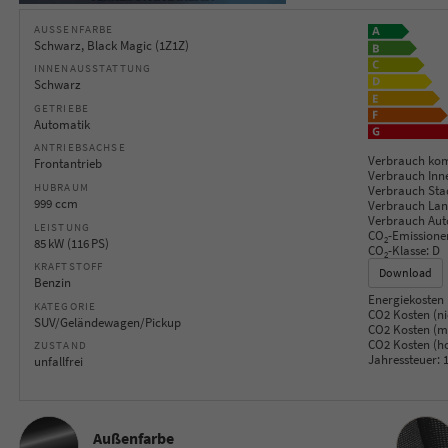
AUSSENFARBE
Schwarz, Black Magic (1Z1Z)
INNENAUSSTATTUNG
Schwarz
GETRIEBE
Automatik
ANTRIEBSACHSE
Verbrauch kom
Frontantrieb
Verbrauch Inn
HUBRAUM
Verbrauch Sta
999 ccm
Verbrauch Lan
Verbrauch Aut
LEISTUNG
CO
-Emissione
2
85 kW (116 PS)
CO
-Klasse:
D
2
KRAFTSTOFF
Download
Benzin
Energiekosten 
KATEGORIE
CO2 Kosten (ni
SUV/Geländewagen/Pickup
CO2 Kosten (mi
CO2 Kosten (h
ZUSTAND
Jahressteuer:
1
unfallfrei
Innenau
Außenfarbe