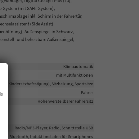
gelanlage), Digital Cockpit Plus (10),
p-System (mit SAFE-System),
chirmablage inkl. Schirm in der Fahrertür,
hselassistent (Side Assist),
penöffnung), Außenspiegel in Schwarz,
 einstell- und beheizbare Außenspiegel,
Klimaautomatik
mit Multifunktionen
.
sofix (Kindersitzbefestigung), Sitzheizung, Sportsitze
Fahrer
is
Höhenverstellbarer Fahrersitz
Radio/MP3-Player, Radio, Schnittstelle USB
Bluetooth, Induktionsladen für Smartphones