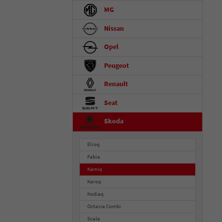
MG
Nissan
Opel
Peugeot
Renault
Seat
Skoda
Elroq
Fabia
Kamiq
Karoq
Kodiaq
Octavia Combi
Scala