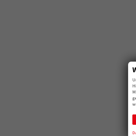
W
U
H
M
g
w
D