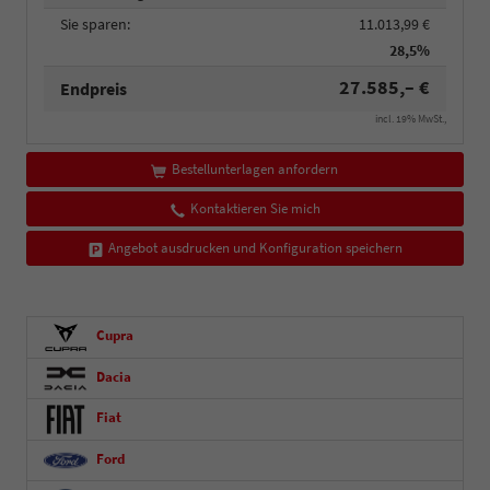
Sie sparen:
11.013,99 €
28,5%
27.585,– €
Endpreis
incl. 19% MwSt.,
Bestellunterlagen anfordern
Kontaktieren Sie mich
Angebot ausdrucken und Konfiguration speichern
Cupra
Dacia
Fiat
Ford