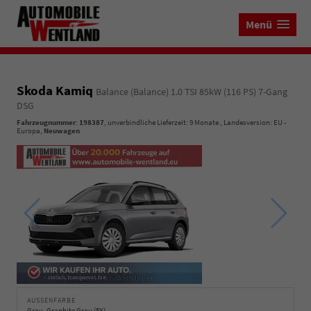
Menü
Skoda Kamiq
Balance (Balance) 1.0 TSI 85kW (116 PS) 7-Gang
DSG
Fahrzeugnummer
:
198387
, unverbindliche Lieferzeit:
9 Monate
, Landesversion: EU -
Europa,
Neuwagen
AUSSENFARBE
Grau, Graphite Grau (5X)