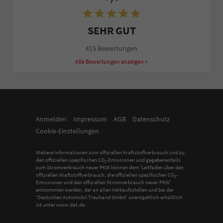
SEHR GUT
415 Bewertungen
Alle Bewertungen anzeigen >
Anmelden
Impressum
AGB
Datenschutz
Cookie-Einstellungen
Weitere Informationen zum offiziellen Kraftstoffverbrauch und zu
den offiziellen spezifischen CO
-Emissionen und gegebenenfalls
2
zum Stromverbrauch neuer PKW können dem 'Leitfaden über den
offiziellen Kraftstoffverbrauch, die offiziellen spezifischen CO
-
2
Emissionen und den offiziellen Stromverbrauch neuer PKW'
entnommen werden, der an allen Verkaufsstellen und bei der
'Deutschen Automobil Treuhand GmbH' unentgeltlich erhältlich
ist unter www.dat.de.