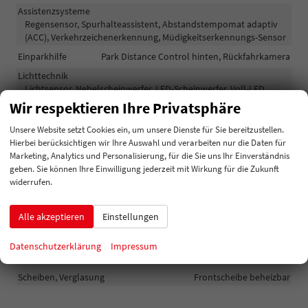
Assistenzsysteme
Regensensor, Spurhalteassistent, Abstandstempomat adaptiv
(ACC), Verkehrzeichenerkennung, Müdigkeitserkennungs-Sensor
Einparkhilfe
Park Distance Control hinten, Rückfahrkamera
Lichttechnik
Lichtsensor, Nebelscheinwerfer, LED-Scheinwerfer, Voll-LED
Scheinwerfer
Wir respektieren Ihre Privatsphäre
Unsere Website setzt Cookies ein, um unsere Dienste für Sie bereitzustellen.
Außen
Hierbei berücksichtigen wir Ihre Auswahl und verarbeiten nur die Daten für
Marketing, Analytics und Personalisierung, für die Sie uns Ihr Einverständnis
Anhängerkupplung
Anhängerkupplung-Vorbereitung
geben. Sie können Ihre Einwilligung jederzeit mit Wirkung für die Zukunft
Außenspiegel
widerrufen.
Außenspiegel elektrisch anklappbar, Außenspiegel beheizbar
Dachreling
vorhanden
Alle akzeptieren
Einstellungen
Gepäckraum-/Heckklappe
Elektrische Heckklappe, Gepäckraumklappe automatisch
Datenschutzerklärung
Impressum
betätigt
Scheiben, Verglasung
Frontscheibe beheizbar