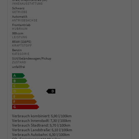
INNENAUSSTATTUNG
Schwarz
GETRIEBE
Automatik
ANTRIEBSACHSE
Frontantrieb
HUBRAUM
999 ccm
LEISTUNG
85 kW (116 PS)
KRAFTSTOFF
Benzin
KATEGORIE
SUV/Geländewagen/Pickup
ZUSTAND
unfallfrei
Verbrauch kombiniert:
5,90 l/100km
Verbrauch Innenstadt:
7,30 l/100km
Verbrauch Stadtrand:
5,70 l/100km
Verbrauch Landstraße:
5,10 l/100km
Verbrauch Autobahn:
6,30 l/100km