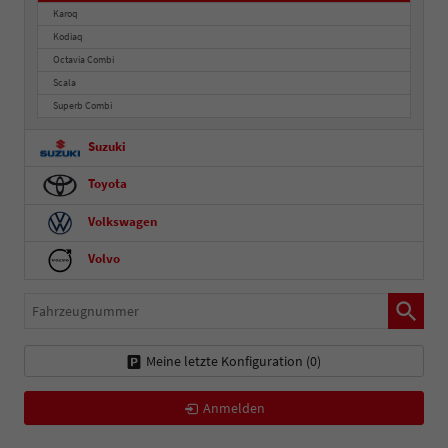
Karoq
Kodiaq
Octavia Combi
Scala
Superb Combi
Suzuki
Toyota
Volkswagen
Volvo
Fahrzeugnummer
Meine letzte Konfiguration (
0
)
Anmelden