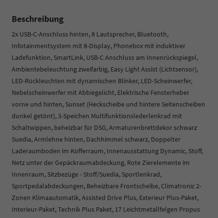
Beschreibung
2x USB-C-Anschluss hinten, 8 Lautsprecher, Bluetooth,
Infotainmentsystem mit 8-Display, Phonebox mit induktiver
Ladefunktion, SmartLink, USB-C Anschluss am Innenrückspiegel,
Ambientebeleuchtung zweifarbig, Easy Light Assist (Lichtsensor),
LED-Rückleuchten mit dynamischen Blinker, LED-Scheinwerfer,
Nebelscheinwerfer mit Abbiegelicht, Elektrische Fensterheber
vorne und hinten, Sunset (Heckscheibe und hintere Seitenscheiben
dunkel getönt), 3-Speichen Multifunktionslederlenkrad mit
Schaltwippen, beheizbar für DSG, Armaturenbrettdekor schwarz
Suedia, Armlehne hinten, Dachhimmel schwarz, Doppelter
Laderaumboden im Kofferraum, Innenausstattung Dynamic, Stoff,
Netz unter der Gepäckraumabdeckung, Rote Zierelemente im
Innenraum, Sitzbezüge - Stoff/Suedia, Sportlenkrad,
Sportpedalabdeckungen, Beheizbare Frontscheibe, Climatronic 2-
Zonen Klimaautomatik, Assisted Drive Plus, Exterieur Plus-Paket,
Interieur-Paket, Technik Plus Paket, 17 Leichtmetallfelgen Propus