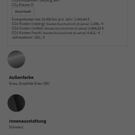
CO
-Emissionen:
134,00 g/km
2
CO
-Klasse:
D
2
Download
Energiekosten bei 15.000 km pro Jahr:
1.543,44 €
CO2 Kosten (niedrig)
:
1.206,- €
(Kosten Durchschnitt 10 Jahre)
CO2 Kosten (mittel)
:
2.864,25 €
(Kosten Durchschnitt 10 Jahre)
CO2 Kosten (hoch)
:
4.422,- €
(Kosten Durchschnitt 10 Jahre)
Jahressteuer:
102,- €
Außenfarbe
Grau, Graphite Grau (5X)
Innenausstattung
Innenausstattung
Schwarz