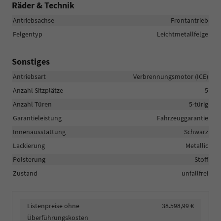
Räder & Technik
Antriebsachse
Frontantrieb
Felgentyp
Leichtmetallfelge
Sonstiges
Antriebsart
Verbrennungsmotor (ICE)
Anzahl Sitzplätze
5
Anzahl Türen
5-türig
Garantieleistung
Fahrzeuggarantie
Innenausstattung
Schwarz
Lackierung
Metallic
Polsterung
Stoff
Zustand
unfallfrei
Listenpreise ohne
38.598,99 €
Überführungskosten