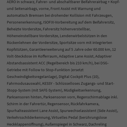
AERO in schwarz, Fahrer- und abschaltbarer Beifahrerairbag + Kopf-
und Seitenairbags, vorne, Front Assist mit Warnung und
automatisch Bremsen bei drohender Kollision mit Fahrzeugen,
Personenerkennung, ISOFIX-Vorbereitung auf dem Beifahrersitz,
Beheizte Vordersitze, Fahrersitz höhenverstellbar,
Höheneinstellbare Vordersitze, Lendenwirbelstützen in den
Rückenlehnen der Vordersitze, Sportsitze vorn mit integrierten
Kopfstützen, Garantieerweiterung auf 5 Jahre oder 60.000 km, 12
Volt-Steckdose im Kofferraum, Adaptive Lane Assist, Adaptiver
Abstandsassistent ACC (Regelbereich bis 210 km/h), bei DSG-
Getriebe mit Follow to Stop-Funktion (ersetzt
Geschwindigkeitsregelanlage), Digital Cockpit Plus (10),
Fahrmodusauswahl, KESSY - Schlüsselloses Zugangs- und Start-
Stopp-System (mit SAFE-System), Müdigkeitserkennung,
Parksensoren hinten, Parksensoren vorn, Regenschirmablage inkl.
Schirm in der Fahrertür, Regensensor, Rückfahrkamera,
Spurhalteassistent Lane Assist, Spurwechselassistent (Side Assist),
Verkehrsschilderkennung, Virtuelles Pedal (berührungslose
Heckklappenöffnung), Außenspiegel in Schwarz, Dachreling