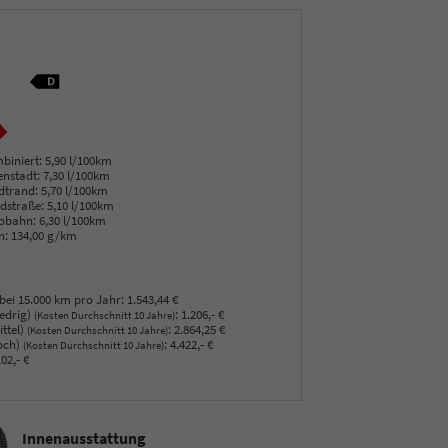
biniert:
5,90 l/100km
enstadt:
7,30 l/100km
dtrand:
5,70 l/100km
dstraße:
5,10 l/100km
obahn:
6,30 l/100km
n:
134,00 g/km
bei 15.000 km pro Jahr:
1.543,44 €
edrig)
:
1.206,- €
(Kosten Durchschnitt 10 Jahre)
ttel)
:
2.864,25 €
(Kosten Durchschnitt 10 Jahre)
och)
:
4.422,- €
(Kosten Durchschnitt 10 Jahre)
02,- €
sstattung
Innenausstattung