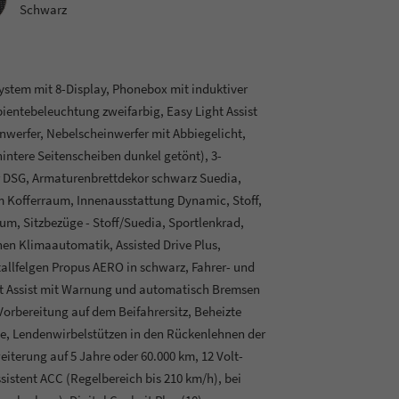
Schwarz
ystem mit 8-Display, Phonebox mit induktiver
entebeleuchtung zweifarbig, Easy Light Assist
nwerfer, Nebelscheinwerfer mit Abbiegelicht,
intere Seitenscheiben dunkel getönt), 3-
r DSG, Armaturenbrettdekor schwarz Suedia,
Kofferraum, Innenausstattung Dynamic, Stoff,
m, Sitzbezüge - Stoff/Suedia, Sportlenkrad,
en Klimaautomatik, Assisted Drive Plus,
etallfelgen Propus AERO in schwarz, Fahrer- und
ont Assist mit Warnung und automatisch Bremsen
orbereitung auf dem Beifahrersitz, Beheizte
tze, Lendenwirbelstützen in den Rückenlehnen der
eiterung auf 5 Jahre oder 60.000 km, 12 Volt-
istent ACC (Regelbereich bis 210 km/h), bei