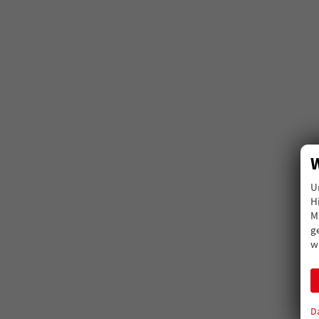
W
U
H
M
g
w
D