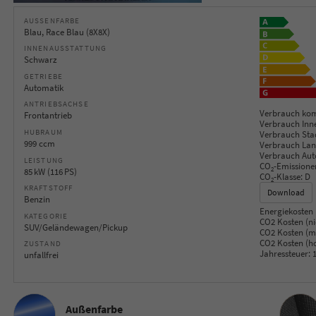
AUSSENFARBE
Blau, Race Blau (8X8X)
INNENAUSSTATTUNG
Schwarz
GETRIEBE
Automatik
ANTRIEBSACHSE
Verbrauch kom
Frontantrieb
Verbrauch Inn
HUBRAUM
Verbrauch Sta
999 ccm
Verbrauch Lan
Verbrauch Aut
LEISTUNG
CO
-Emissione
2
85 kW (116 PS)
CO
-Klasse:
D
2
KRAFTSTOFF
Download
Benzin
Energiekosten 
KATEGORIE
CO2 Kosten (ni
SUV/Geländewagen/Pickup
CO2 Kosten (mi
CO2 Kosten (h
ZUSTAND
Jahressteuer:
1
unfallfrei
Innenau
Außenfarbe