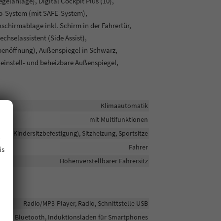
gelanlage), Digital Cockpit Plus (10),
p-System (mit SAFE-System),
chirmablage inkl. Schirm in der Fahrertür,
hselassistent (Side Assist),
penöffnung), Außenspiegel in Schwarz,
 einstell- und beheizbare Außenspiegel,
Klimaautomatik
mit Multifunktionen
.
sofix (Kindersitzbefestigung), Sitzheizung, Sportsitze
Fahrer
is
Höhenverstellbarer Fahrersitz
Radio/MP3-Player, Radio, Schnittstelle USB
Bluetooth, Induktionsladen für Smartphones