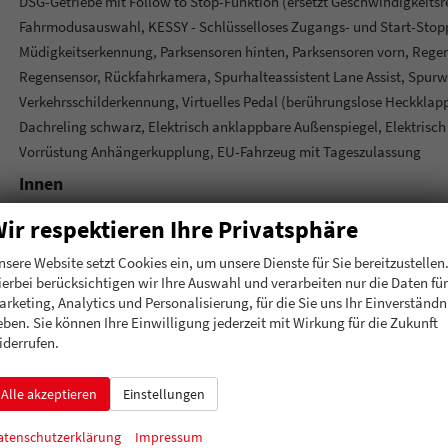
DSG-Getriebe mit Follow to Stop-Funktion (ersetzt Geschwindigkeitsre
Fahrmodusauswahl, KESSY - Schlüsselloses Zugangs- und Start-Stop
Müdigkeitserkennung, Parksensoren hinten, Parksensoren vorn, Regens
Regensensor, Rückfahrkamera, Spurhalteassistent Lane Assist, Spurwec
Verkehrsschilderkennung, Virtuelles Pedal (berührungslose Heckklap
Dachreling schwarz, Elektrisch anklappbare Außenspiegel, Elektrisch
Vorrüstung Anhängerkupplung, EU-Fahrzeug mit Tageszulassung
Innen
Klimatisierung
ir respektieren Ihre Privatsphäre
Lenkrad
nsere Website setzt Cookies ein, um unsere Dienste für Sie bereitzustellen
Sitze
I
ierbei berücksichtigen wir Ihre Auswahl und verarbeiten nur die Daten für
Sitze: Lordosenstütze
arketing, Analytics und Personalisierung, für die Sie uns Ihr Einverständn
eben. Sie können Ihre Einwilligung jederzeit mit Wirkung für die Zukunft
Sitze: Verstellbarkeit
iderrufen.
Infotainment & Kommunikation
Alle akzeptieren
Einstellungen
Audioanlage
atenschutzerklärung
Impressum
Telefon