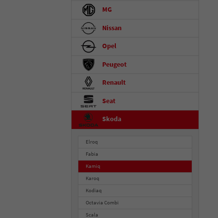
MG
Nissan
Opel
Peugeot
Renault
Seat
Skoda
Elroq
Fabia
Kamiq
Karoq
Kodiaq
Octavia Combi
Scala