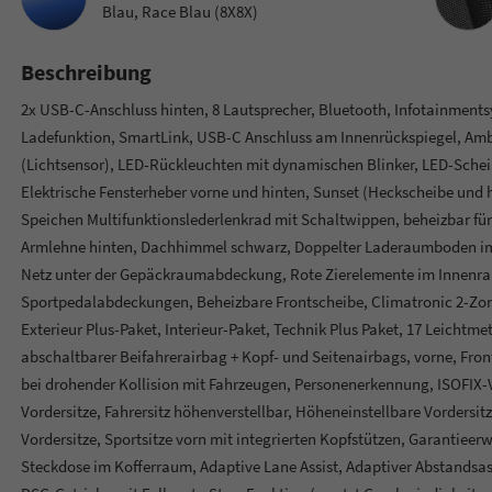
Blau, Race Blau (8X8X)
Beschreibung
2x USB-C-Anschluss hinten, 8 Lautsprecher, Bluetooth, Infotainments
Ladefunktion, SmartLink, USB-C Anschluss am Innenrückspiegel, Ambi
(Lichtsensor), LED-Rückleuchten mit dynamischen Blinker, LED-Schei
Elektrische Fensterheber vorne und hinten, Sunset (Heckscheibe und h
Speichen Multifunktionslederlenkrad mit Schaltwippen, beheizbar fü
Armlehne hinten, Dachhimmel schwarz, Doppelter Laderaumboden im 
Netz unter der Gepäckraumabdeckung, Rote Zierelemente im Innenrau
Sportpedalabdeckungen, Beheizbare Frontscheibe, Climatronic 2-Zon
Exterieur Plus-Paket, Interieur-Paket, Technik Plus Paket, 17 Leichtm
abschaltbarer Beifahrerairbag + Kopf- und Seitenairbags, vorne, Fr
bei drohender Kollision mit Fahrzeugen, Personenerkennung, ISOFIX-V
Vordersitze, Fahrersitz höhenverstellbar, Höheneinstellbare Vordersi
Vordersitze, Sportsitze vorn mit integrierten Kopfstützen, Garantieerw
Steckdose im Kofferraum, Adaptive Lane Assist, Adaptiver Abstandsass