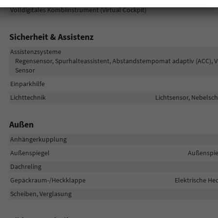
Volldigitales Kombiinstrument (Virtual Cockpit)
Sicherheit & Assistenz
Assistenzsysteme
Regensensor, Spurhalteassistent, Abstandstempomat adaptiv (ACC), 
Sensor
Einparkhilfe
Lichttechnik
Lichtsensor, Nebelsch
Außen
Anhängerkupplung
Außenspiegel
Außenspie
Dachreling
Gepäckraum-/Heckklappe
Elektrische H
Scheiben, Verglasung