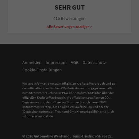
SEHR GUT
415 Bewertungen
Alle Bewertungen anzeigen >
Anmelden
Impressum
AGB
Datenschutz
Cookie-Einstellungen
Weitere Informationen zum offiziellen Kraftstoffverbrauch und zu
den offiziellen spezifischen CO
-Emissionen und gegebenenfalls
2
zum Stromverbrauch neuer PKW können dem 'Leitfaden über den
offiziellen Kraftstoffverbrauch, die offiziellen spezifischen CO
-
2
Emissionen und den offiziellen Stromverbrauch neuer PKW'
entnommen werden, der an allen Verkaufsstellen und bei der
'Deutschen Automobil Treuhand GmbH' unentgeltlich erhältlich
ist unter www.dat.de.
© 2026
Automobile Wentland
,
Heinz-Friedrich-Straße 22
,