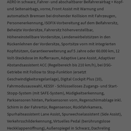
AERO in schwarz, Fahrer- und abschaltbarer Beifahrerairbag + Kopf-
und Seitenairbags, vorne, Front Assist mit Warnung und
automatisch Bremsen bei drohender Kollision mit Fahrzeugen,
Personenerkennung, ISOFIX-Vorbereitung auf dem Beifahrersitz,
Beheizte Vordersitze, Fahrersitz höhenverstellbar,
Höheneinstellbare Vordersitze, Lendenwirbelstützen in den
Rückenlehnen der Vordersitze, Sportsitze vorn mit integrierten
Kopfstützen, Garantieerweiterung auf 5 Jahre oder 60.000 km, 12
Volt-Steckdose im Kofferraum, Adaptive Lane Assist, Adaptiver
Abstandsassistent ACC (Regelbereich bis 210 km/h), bei DSG-
Getriebe mit Follow to Stop-Funktion (ersetzt
Geschwindigkeitsregelanlage), Digital Cockpit Plus (10),
Fahrmodusauswahl, KESSY - Schlüsselloses Zugangs- und Start-
Stopp-System (mit SAFE-System), Müdigkeitserkennung,
Parksensoren hinten, Parksensoren vorn, Regenschirmablage inkl.
Schirm in der Fahrertür, Regensensor, Rückfahrkamera,
Spurhalteassistent Lane Assist, Spurwechselassistent (Side Assist),
Verkehrsschilderkennung, Virtuelles Pedal (berührungslose
Heckklappenöffnung), Außenspiegel in Schwarz, Dachreling