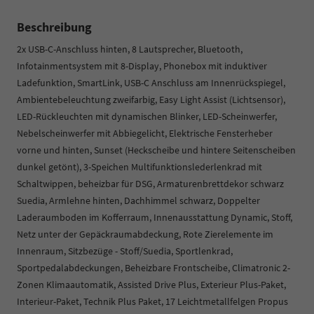
Beschreibung
2x USB-C-Anschluss hinten, 8 Lautsprecher, Bluetooth,
Infotainmentsystem mit 8-Display, Phonebox mit induktiver
Ladefunktion, SmartLink, USB-C Anschluss am Innenrückspiegel,
Ambientebeleuchtung zweifarbig, Easy Light Assist (Lichtsensor),
LED-Rückleuchten mit dynamischen Blinker, LED-Scheinwerfer,
Nebelscheinwerfer mit Abbiegelicht, Elektrische Fensterheber
vorne und hinten, Sunset (Heckscheibe und hintere Seitenscheiben
dunkel getönt), 3-Speichen Multifunktionslederlenkrad mit
Schaltwippen, beheizbar für DSG, Armaturenbrettdekor schwarz
Suedia, Armlehne hinten, Dachhimmel schwarz, Doppelter
Laderaumboden im Kofferraum, Innenausstattung Dynamic, Stoff,
Netz unter der Gepäckraumabdeckung, Rote Zierelemente im
Innenraum, Sitzbezüge - Stoff/Suedia, Sportlenkrad,
Sportpedalabdeckungen, Beheizbare Frontscheibe, Climatronic 2-
Zonen Klimaautomatik, Assisted Drive Plus, Exterieur Plus-Paket,
Interieur-Paket, Technik Plus Paket, 17 Leichtmetallfelgen Propus