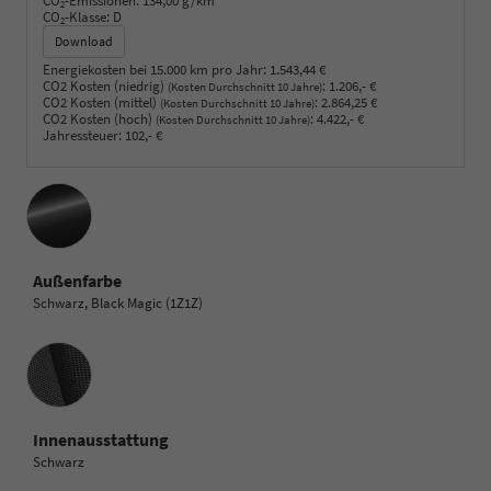
CO
-Emissionen:
134,00 g/km
2
CO
-Klasse:
D
2
Download
Energiekosten bei 15.000 km pro Jahr:
1.543,44 €
CO2 Kosten (niedrig)
:
1.206,- €
(Kosten Durchschnitt 10 Jahre)
CO2 Kosten (mittel)
:
2.864,25 €
(Kosten Durchschnitt 10 Jahre)
CO2 Kosten (hoch)
:
4.422,- €
(Kosten Durchschnitt 10 Jahre)
Jahressteuer:
102,- €
Außenfarbe
Schwarz, Black Magic (1Z1Z)
Innenausstattung
Innenausstattung
Schwarz