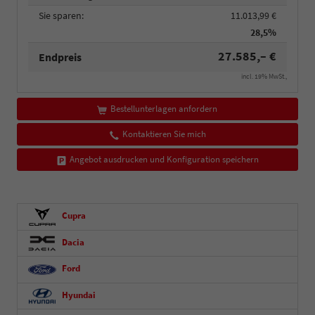
Sie sparen:
11.013,99 €
28,5%
27.585,– €
Endpreis
incl. 19% MwSt.,
Bestellunterlagen anfordern
Kontaktieren Sie mich
Angebot ausdrucken und Konfiguration speichern
Cupra
Dacia
Ford
Hyundai