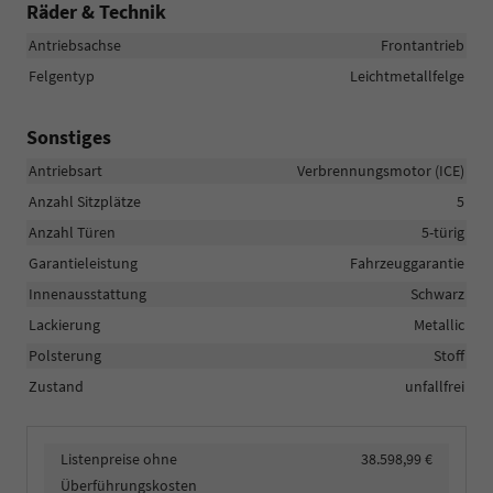
Räder & Technik
Antriebsachse
Frontantrieb
Felgentyp
Leichtmetallfelge
Sonstiges
Antriebsart
Verbrennungsmotor (ICE)
Anzahl Sitzplätze
5
Anzahl Türen
5-türig
Garantieleistung
Fahrzeuggarantie
Innenausstattung
Schwarz
Lackierung
Metallic
Polsterung
Stoff
Zustand
unfallfrei
Listenpreise ohne
38.598,99 €
Überführungskosten