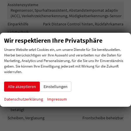
Assistenzsysteme
Regensensor, Spurhalteassistent, Abstandstempomat adaptiv
(ACC), Verkehrzeichenerkennung, Müdigkeitserkennungs-Sensor
Einparkhilfe
Park Distance Control hinten, Rückfahrkamera
Lichttechnik
Lichtsensor, Nebelscheinwerfer, LED-Scheinwerfer, Voll-LED
Wir respektieren Ihre Privatsphäre
Scheinwerfer
Unsere Website setzt Cookies ein, um unsere Dienste für Sie bereitzustellen.
Hierbei berücksichtigen wir Ihre Auswahl und verarbeiten nur die Daten für
Außen
Marketing, Analytics und Personalisierung, für die Sie uns Ihr Einverständnis
geben. Sie können Ihre Einwilligung jederzeit mit Wirkung für die Zukunft
Anhängerkupplung
Anhängerkupplung-Vorbereitung
widerrufen.
Außenspiegel
Außenspiegel elektrisch anklappbar, Außenspiegel beheizbar
Alle akzeptieren
Einstellungen
Dachreling
vorhanden
Gepäckraum-/Heckklappe
Datenschutzerklärung
Impressum
Elektrische Heckklappe, Gepäckraumklappe automatisch
betätigt
Scheiben, Verglasung
Frontscheibe beheizbar