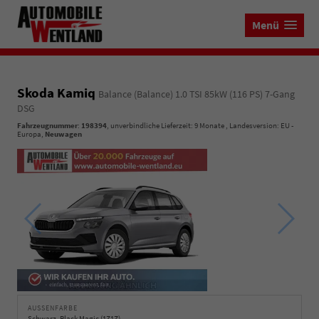
Menü
Skoda Kamiq
Balance (Balance) 1.0 TSI 85kW (116 PS) 7-Gang
DSG
Fahrzeugnummer
:
198394
, unverbindliche Lieferzeit:
9 Monate
, Landesversion: EU -
Europa,
Neuwagen
AUSSENFARBE
Schwarz, Black Magic (1Z1Z)