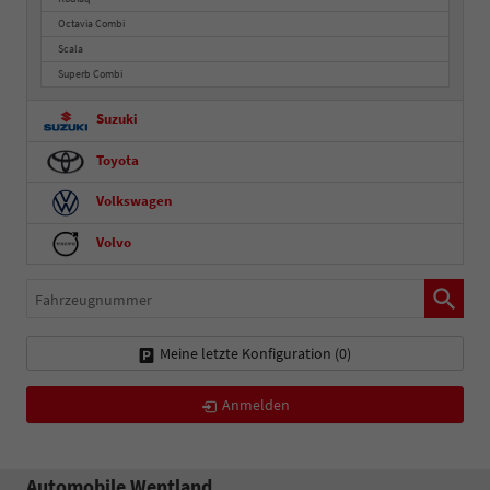
Octavia Combi
Scala
Superb Combi
Suzuki
Toyota
Volkswagen
Volvo
Fahrzeugnummer
Meine letzte Konfiguration (
0
)
Anmelden
Automobile Wentland