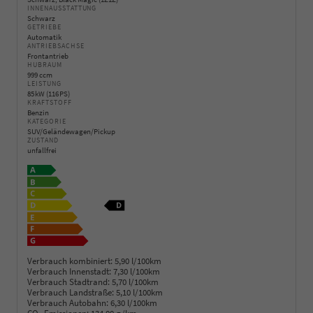
INNENAUSSTATTUNG
Schwarz
GETRIEBE
Automatik
ANTRIEBSACHSE
Frontantrieb
HUBRAUM
999 ccm
LEISTUNG
85 kW (116 PS)
KRAFTSTOFF
Benzin
KATEGORIE
SUV/Geländewagen/Pickup
ZUSTAND
unfallfrei
Verbrauch kombiniert:
5,90 l/100km
Verbrauch Innenstadt:
7,30 l/100km
Verbrauch Stadtrand:
5,70 l/100km
Verbrauch Landstraße:
5,10 l/100km
Verbrauch Autobahn:
6,30 l/100km