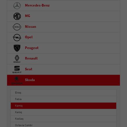
Mercedes-Benz
MG
Nissan
Opel
Peugeot
Renault
Seat
Skoda
Elroq
Fabia
Kamiq
Karoq
Kodiaq
Octavia Combi