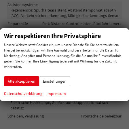
Assistenzsysteme
Regensensor, Spurhalteassistent, Abstandstempomat adaptiv
(ACC), Verkehrzeichenerkennung, Müdigkeitserkennungs-Sensor
Einparkhilfe
Park Distance Control hinten, Rückfahrkamera
Lichttechnik
Wir respektieren Ihre Privatsphäre
Lichtsensor, Nebelscheinwerfer, LED-Scheinwerfer, Voll-LED
Scheinwerfer
Unsere Website setzt Cookies ein, um unsere Dienste für Sie bereitzustellen.
Hierbei berücksichtigen wir Ihre Auswahl und verarbeiten nur die Daten für
Marketing, Analytics und Personalisierung, für die Sie uns Ihr Einverständnis
Außen
geben. Sie können Ihre Einwilligung jederzeit mit Wirkung für die Zukunft
widerrufen.
Anhängerkupplung
Anhängerkupplung-Vorbereitung
Außenspiegel
Außenspiegel elektrisch anklappbar, Außenspiegel beheizbar
Alle akzeptieren
Einstellungen
Dachreling
vorhanden
Datenschutzerklärung
Impressum
Gepäckraum-/Heckklappe
Elektrische Heckklappe, Gepäckraumklappe automatisch
betätigt
Scheiben, Verglasung
Frontscheibe beheizbar