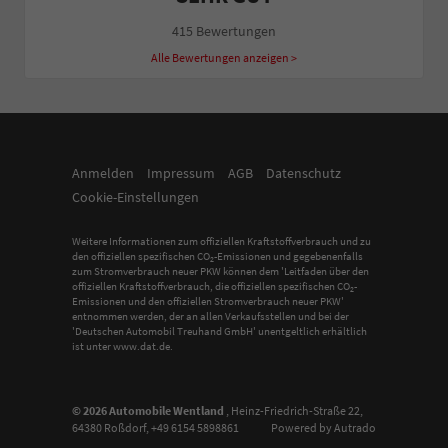
415 Bewertungen
Alle Bewertungen anzeigen >
Anmelden
Impressum
AGB
Datenschutz
Cookie-Einstellungen
Weitere Informationen zum offiziellen Kraftstoffverbrauch und zu
den offiziellen spezifischen CO
-Emissionen und gegebenenfalls
2
zum Stromverbrauch neuer PKW können dem 'Leitfaden über den
offiziellen Kraftstoffverbrauch, die offiziellen spezifischen CO
-
2
Emissionen und den offiziellen Stromverbrauch neuer PKW'
entnommen werden, der an allen Verkaufsstellen und bei der
'Deutschen Automobil Treuhand GmbH' unentgeltlich erhältlich
ist unter www.dat.de.
© 2026
Automobile Wentland
,
Heinz-Friedrich-Straße 22
,
64380
Roßdorf,
+49 6154 5898861
Powered by Autrado