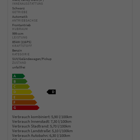
INNENAUSSTATTUNG
Schwarz
GETRIEBE
Automatik
ANTRIEBSACHSE
Frontantrieb
HUBRAUM
999 ccm
LEISTUNG
85 kW (116 PS)
KRAFTSTOFF
Benzin
KATEGORIE
SUV/Geländewagen/Pickup
ZUSTAND
unfallfrei
Verbrauch kombiniert:
5,90 l/100km
Verbrauch Innenstadt:
7,30 l/100km
Verbrauch Stadtrand:
5,70 l/100km
Verbrauch Landstraße:
5,10 l/100km
Verbrauch Autobahn:
6,30 l/100km