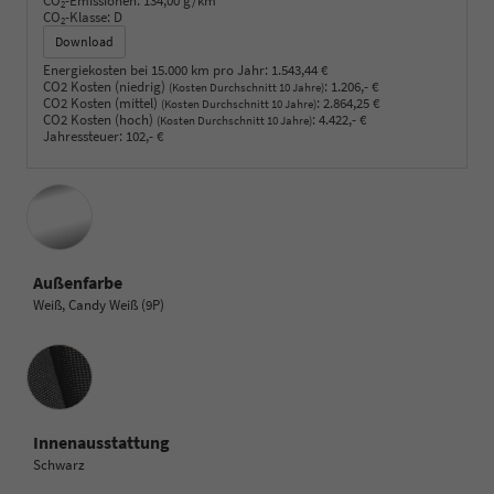
CO
-Emissionen:
134,00 g/km
2
CO
-Klasse:
D
2
Download
Energiekosten bei 15.000 km pro Jahr:
1.543,44 €
CO2 Kosten (niedrig)
:
1.206,- €
(Kosten Durchschnitt 10 Jahre)
CO2 Kosten (mittel)
:
2.864,25 €
(Kosten Durchschnitt 10 Jahre)
CO2 Kosten (hoch)
:
4.422,- €
(Kosten Durchschnitt 10 Jahre)
Jahressteuer:
102,- €
Außenfarbe
Weiß, Candy Weiß (9P)
Innenausstattung
Innenausstattung
Schwarz