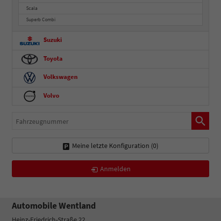
Scala
Superb Combi
Suzuki
Toyota
Volkswagen
Volvo
Fahrzeugnummer
Meine letzte Konfiguration (
0
)
Anmelden
Automobile Wentland
Heinz-Friedrich-Straße 22