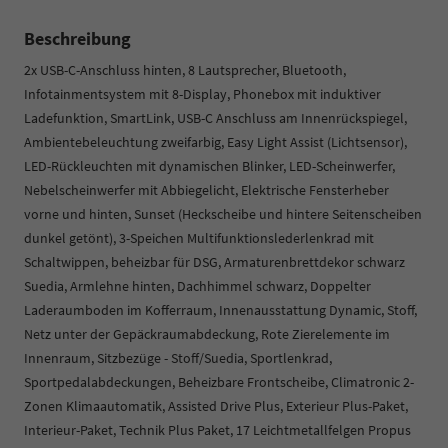
Beschreibung
2x USB-C-Anschluss hinten, 8 Lautsprecher, Bluetooth,
Infotainmentsystem mit 8-Display, Phonebox mit induktiver
Ladefunktion, SmartLink, USB-C Anschluss am Innenrückspiegel,
Ambientebeleuchtung zweifarbig, Easy Light Assist (Lichtsensor),
LED-Rückleuchten mit dynamischen Blinker, LED-Scheinwerfer,
Nebelscheinwerfer mit Abbiegelicht, Elektrische Fensterheber
vorne und hinten, Sunset (Heckscheibe und hintere Seitenscheiben
dunkel getönt), 3-Speichen Multifunktionslederlenkrad mit
Schaltwippen, beheizbar für DSG, Armaturenbrettdekor schwarz
Suedia, Armlehne hinten, Dachhimmel schwarz, Doppelter
Laderaumboden im Kofferraum, Innenausstattung Dynamic, Stoff,
Netz unter der Gepäckraumabdeckung, Rote Zierelemente im
Innenraum, Sitzbezüge - Stoff/Suedia, Sportlenkrad,
Sportpedalabdeckungen, Beheizbare Frontscheibe, Climatronic 2-
Zonen Klimaautomatik, Assisted Drive Plus, Exterieur Plus-Paket,
Interieur-Paket, Technik Plus Paket, 17 Leichtmetallfelgen Propus