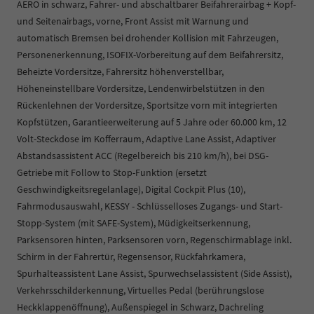
AERO in schwarz, Fahrer- und abschaltbarer Beifahrerairbag + Kopf-
und Seitenairbags, vorne, Front Assist mit Warnung und
automatisch Bremsen bei drohender Kollision mit Fahrzeugen,
Personenerkennung, ISOFIX-Vorbereitung auf dem Beifahrersitz,
Beheizte Vordersitze, Fahrersitz höhenverstellbar,
Höheneinstellbare Vordersitze, Lendenwirbelstützen in den
Rückenlehnen der Vordersitze, Sportsitze vorn mit integrierten
Kopfstützen, Garantieerweiterung auf 5 Jahre oder 60.000 km, 12
Volt-Steckdose im Kofferraum, Adaptive Lane Assist, Adaptiver
Abstandsassistent ACC (Regelbereich bis 210 km/h), bei DSG-
Getriebe mit Follow to Stop-Funktion (ersetzt
Geschwindigkeitsregelanlage), Digital Cockpit Plus (10),
Fahrmodusauswahl, KESSY - Schlüsselloses Zugangs- und Start-
Stopp-System (mit SAFE-System), Müdigkeitserkennung,
Parksensoren hinten, Parksensoren vorn, Regenschirmablage inkl.
Schirm in der Fahrertür, Regensensor, Rückfahrkamera,
Spurhalteassistent Lane Assist, Spurwechselassistent (Side Assist),
Verkehrsschilderkennung, Virtuelles Pedal (berührungslose
Heckklappenöffnung), Außenspiegel in Schwarz, Dachreling