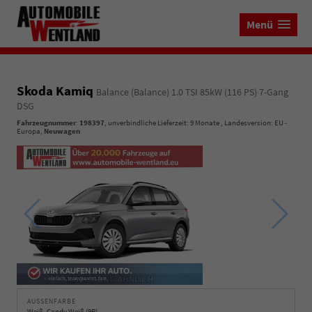
Menü
Skoda Kamiq
Balance (Balance) 1.0 TSI 85kW (116 PS) 7-Gang
DSG
Fahrzeugnummer
:
198397
, unverbindliche Lieferzeit:
9 Monate
, Landesversion: EU -
Europa,
Neuwagen
AUSSENFARBE
Weiß, Candy Weiß (9P)