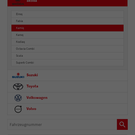
Skoda
Elroq
Fabia
Kamiq
Karoq
Kodiaq
Octavia Combi
Scala
Superb Combi
Suzuki
Toyota
Volkswagen
Volvo
Fahrzeugnummer