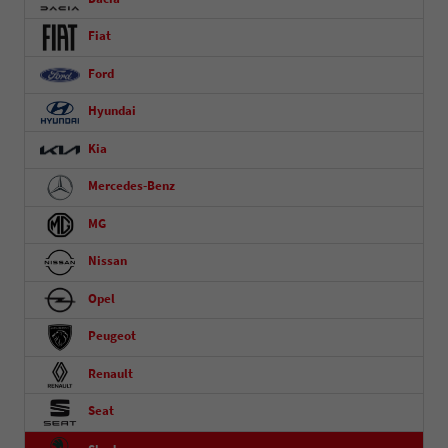
Fiat
Ford
Hyundai
Kia
Mercedes-Benz
MG
Nissan
Opel
Peugeot
Renault
Seat