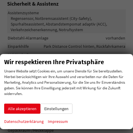
Sicherheit & Assistenz
Assistenzsysteme
Regensensor, Notbremsassistent (City-Safety),
Spurhalteassistent, Abstandstempomat adaptiv (ACC),
Verkehrzeichenerkennung, Notrufsystem
Diebstahl-Alarmanlage
vorhanden
Einparkhilfe
Park Distance Control hinten, Rückfahrkamera
Lichttechnik
Wir respektieren Ihre Privatsphäre
Lichtsensor, Nebelscheinwerfer, LED-Scheinwerfer, Voll-LED
Scheinwerfer
Unsere Website setzt Cookies ein, um unsere Dienste für Sie bereitzustellen.
Pannenhilfe
Pannenkit
Hierbei berücksichtigen wir Ihre Auswahl und verarbeiten nur die Daten für
Marketing, Analytics und Personalisierung, für die Sie uns Ihr Einverständnis
geben. Sie können Ihre Einwilligung jederzeit mit Wirkung für die Zukunft
Außen
widerrufen.
Anhängerkupplung
Anhängerkupplung-Vorbereitung
Außenspiegel
Alle akzeptieren
Einstellungen
Außenspiegel elektrisch anklappbar, Außenspiegel beheizbar
Datenschutzerklärung
Impressum
Dachreling
vorhanden
Gepäckraum-/Heckklappe