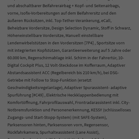
und abschaltbarer Beifahrerairbag + Kopf- und Seitenairbags,
vorne, Isofix-Vorbereitungen auf dem Beifahrersitz und den
äußeren Rücksitzen, inkl. Top-Tether-Verankerung, eCall,
Beheizbare Vordersitze, Design Selection Dynamic, Stoff in Schwarz,
Höheneinstellbare Vordersitze, Manuell einstellbare
Lendenwirbelstützen in den Vordersitzen [7P4] , Sportsitze vorn
mit integrierten Kopfstützen, Garantieerweiterung auf 5 Jahre oder
60.000 km, Regenschirmablage inkl. Schirm in der Fahrertür, 10-
Digital Cockpit Plus, 12 Volt-Steckdose im Kofferraum, Adaptiver
Abstandsassistent ACC (Regelbereich bis 210 km/h), bei DSG-
Getriebe mit Follow to Stop-Funktion (ersetzt
Geschwindigkeitsregelanlage), Adaptiver Spurassistent- adaptive
Spurführung [#C49] , Elektrische Heckklappenbedienung mit
Komfortöffnung, Fahrprofilauswahl, Frontradarassistent inkl. City-
Notbremsfunktion und Personenerkennung, KESSY (schlüsselloses
Zugangs- und Start-Stopp-System) (mit SAFE-System),
Parksensoren hinten, Parksensoren vorn, Regensensor,
Rückfahrkamera, Spurhalteassistent (Lane Assist),