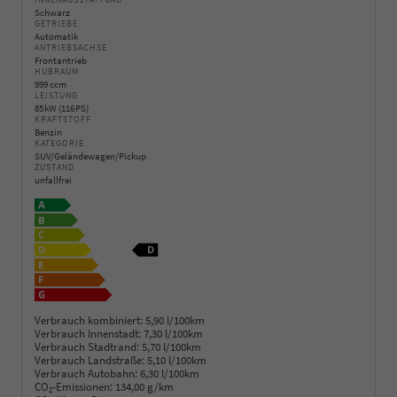
INNENAUSSTATTUNG
Schwarz
GETRIEBE
Automatik
ANTRIEBSACHSE
Frontantrieb
HUBRAUM
999 ccm
LEISTUNG
85 kW (116 PS)
KRAFTSTOFF
Benzin
KATEGORIE
SUV/Geländewagen/Pickup
ZUSTAND
unfallfrei
Verbrauch kombiniert:
5,90 l/100km
Verbrauch Innenstadt:
7,30 l/100km
Verbrauch Stadtrand:
5,70 l/100km
Verbrauch Landstraße:
5,10 l/100km
Verbrauch Autobahn:
6,30 l/100km
CO
-Emissionen:
134,00 g/km
2