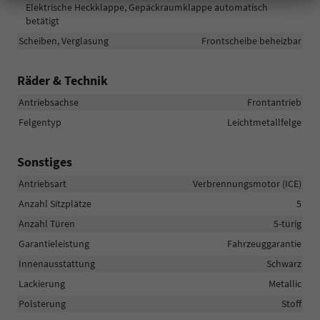
Elektrische Heckklappe, Gepäckraumklappe automatisch
betätigt
Scheiben, Verglasung
Frontscheibe beheizbar
Räder & Technik
Antriebsachse
Frontantrieb
Felgentyp
Leichtmetallfelge
Sonstiges
Antriebsart
Verbrennungsmotor (ICE)
Anzahl Sitzplätze
5
Anzahl Türen
5-türig
Garantieleistung
Fahrzeuggarantie
Innenausstattung
Schwarz
Lackierung
Metallic
Polsterung
Stoff