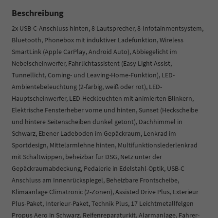
Beschreibung
2x USB-C-Anschluss hinten, 8 Lautsprecher, 8-Infotainmentsystem,
Bluetooth, Phonebox mit induktiver Ladefunktion, Wireless
SmartLink (Apple CarPlay, Android Auto), Abbiegelicht im
Nebelscheinwerfer, Fahrlichtassistent (Easy Light Assist,
Tunnellicht, Coming- und Leaving-Home-Funktion), LED-
Ambientebeleuchtung (2-farbig, weiß oder rot), LED-
Hauptscheinwerfer, LED-Heckleuchten mit animierten Blinkern,
Elektrische Fensterheber vorne und hinten, Sunset (Heckscheibe
und hintere Seitenscheiben dunkel getönt), Dachhimmel in
Schwarz, Ebener Ladeboden im Gepäckraum, Lenkrad im
Sportdesign, Mittelarmlehne hinten, Multifunktionslederlenkrad
mit Schaltwippen, beheizbar für DSG, Netz unter der
Gepäckraumabdeckung, Pedalerie in Edelstahl-Optik, USB-C
Anschluss am Innenrückspiegel, Beheizbare Frontscheibe,
Klimaanlage Climatronic (2-Zonen), Assisted Drive Plus, Exterieur
Plus-Paket, Interieur-Paket, Technik Plus, 17 Leichtmetallfelgen
Propus Aero in Schwarz, Reifenreparaturkit, Alarmanlage, Fahrer-