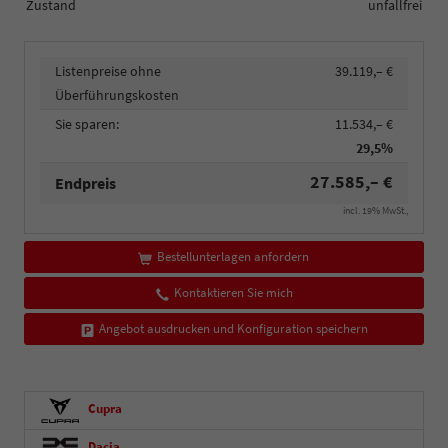
Zustand
unfallfrei
Listenpreise ohne
39.119,– €
Überführungskosten
Sie sparen:
11.534,– €
29,5%
27.585,– €
Endpreis
incl. 19% MwSt.,
Bestellunterlagen anfordern
Kontaktieren Sie mich
Angebot ausdrucken und Konfiguration speichern
Cupra
Dacia