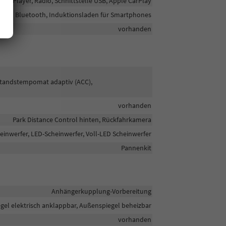
P3-Player, Radio, Schnittstelle USB, Apple CarPlay
Bluetooth, Induktionsladen für Smartphones
vorhanden
bstandstempomat adaptiv (ACC),
vorhanden
Park Distance Control hinten, Rückfahrkamera
einwerfer, LED-Scheinwerfer, Voll-LED Scheinwerfer
Pannenkit
Anhängerkupplung-Vorbereitung
gel elektrisch anklappbar, Außenspiegel beheizbar
vorhanden