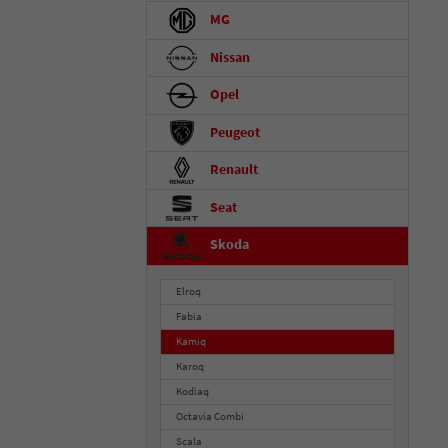
MG
Nissan
Opel
Peugeot
Renault
Seat
Skoda
Elroq
Fabia
Kamiq
Karoq
Kodiaq
Octavia Combi
Scala