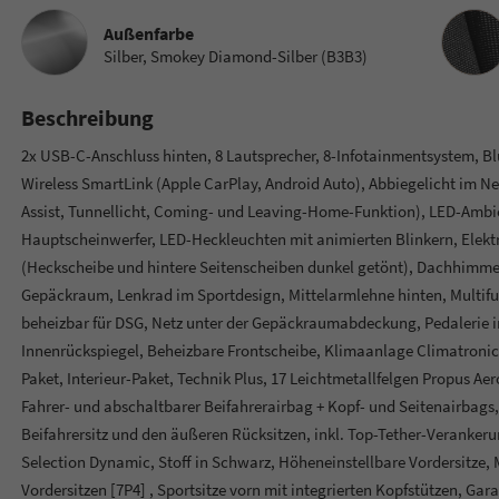
Innenau
Außenfarbe
Silber, Smokey Diamond-Silber (B3B3)
Beschreibung
2x USB-C-Anschluss hinten, 8 Lautsprecher, 8-Infotainmentsystem, B
Wireless SmartLink (Apple CarPlay, Android Auto), Abbiegelicht im Neb
Assist, Tunnellicht, Coming- und Leaving-Home-Funktion), LED-Ambie
Hauptscheinwerfer, LED-Heckleuchten mit animierten Blinkern, Elektr
(Heckscheibe und hintere Seitenscheiben dunkel getönt), Dachhimme
Gepäckraum, Lenkrad im Sportdesign, Mittelarmlehne hinten, Multif
beheizbar für DSG, Netz unter der Gepäckraumabdeckung, Pedalerie 
Innenrückspiegel, Beheizbare Frontscheibe, Klimaanlage Climatronic (
Paket, Interieur-Paket, Technik Plus, 17 Leichtmetallfelgen Propus Ae
Fahrer- und abschaltbarer Beifahrerairbag + Kopf- und Seitenairbags,
Beifahrersitz und den äußeren Rücksitzen, inkl. Top-Tether-Verankeru
Selection Dynamic, Stoff in Schwarz, Höheneinstellbare Vordersitze, 
Vordersitzen [7P4] , Sportsitze vorn mit integrierten Kopfstützen, Gar