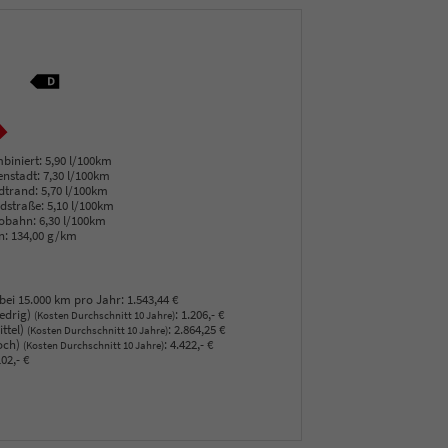
biniert:
5,90 l/100km
enstadt:
7,30 l/100km
dtrand:
5,70 l/100km
dstraße:
5,10 l/100km
obahn:
6,30 l/100km
n:
134,00 g/km
bei 15.000 km pro Jahr:
1.543,44 €
edrig)
:
1.206,- €
(Kosten Durchschnitt 10 Jahre)
ttel)
:
2.864,25 €
(Kosten Durchschnitt 10 Jahre)
och)
:
4.422,- €
(Kosten Durchschnitt 10 Jahre)
02,- €