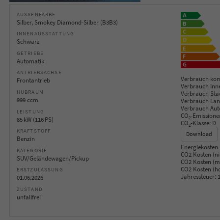
AUSSENFARBE
Silber, Smokey Diamond-Silber (B3B3)
INNENAUSSTATTUNG
Schwarz
GETRIEBE
Automatik
ANTRIEBSACHSE
Verbrauch kom
Frontantrieb
Verbrauch Inn
HUBRAUM
Verbrauch Sta
999 ccm
Verbrauch Lan
Verbrauch Aut
LEISTUNG
CO
-Emissione
2
85 kW (116 PS)
CO
-Klasse:
D
2
KRAFTSTOFF
Download
Benzin
Energiekosten 
KATEGORIE
CO2 Kosten (ni
SUV/Geländewagen/Pickup
CO2 Kosten (mi
CO2 Kosten (h
ERSTZULASSUNG
Jahressteuer:
1
01.06.2026
ZUSTAND
unfallfrei