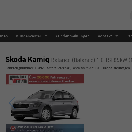
hmen
Kundencenter
Kundenmeinungen
Kontakt
Par
Skoda Kamiq
Balance (Balance) 1.0 TSI 85kW 
Fahrzeugnummer
:
198929
,
sofort lieferbar
, Landesversion: EU - Europa,
Neuwagen