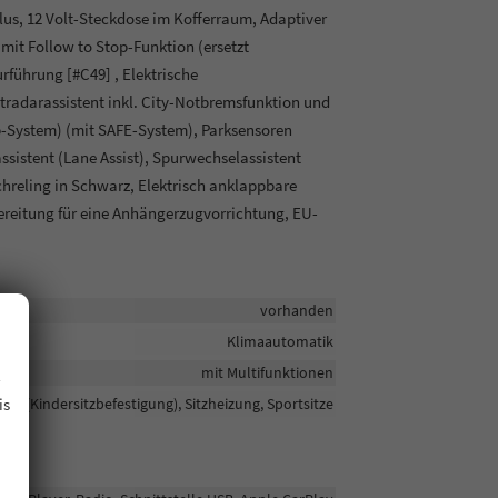
Plus, 12 Volt-Steckdose im Kofferraum, Adaptiver
mit Follow to Stop-Funktion (ersetzt
rführung [#C49] , Elektrische
radarassistent inkl. City-Notbremsfunktion und
-System) (mit SAFE-System), Parksensoren
sistent (Lane Assist), Spurwechselassistent
chreling in Schwarz, Elektrisch anklappbare
bereitung für eine Anhängerzugvorrichtung, EU-
vorhanden
Klimaautomatik
.
mit Multifunktionen
is
sofix (Kindersitzbefestigung), Sitzheizung, Sportsitze