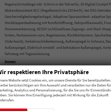
Regenschirmablage inkl. Schirm in der Fahrertür, 10-Digital Cockpit 
Abstandsassistent ACC (Regelbereich bis 210 km/h), bei DSG-Getriebe 
Geschwindigkeitsregelanlage), Adaptiver Spurassistent- adaptive Spu
Heckklappenbedienung mit Komfortöffnung, Fahrprofilauswahl, Front
Personenerkennung, KESSY (schlüsselloses Zugangs- und Start-Stopp
hinten, Parksensoren vorn, Regensensor, Rückfahrkamera, Spurhalteas
(Side Assist), Verkehrsschilderkennung, Außenspiegel in Schwarz, Da
Außenspiegel, Elektrisch einstell- und beheizbare Außenspiegel, Vor
Fahrzeug mit Tageszulassung
Innen
Ambiente-Beleuchtung
ir respektieren Ihre Privatsphäre
Klimatisierung
nsere Website setzt Cookies ein, um unsere Dienste für Sie bereitzustellen
Lenkrad
ierbei berücksichtigen wir Ihre Auswahl und verarbeiten nur die Daten für
arketing, Analytics und Personalisierung, für die Sie uns Ihr Einverständn
Sitze
I
eben. Sie können Ihre Einwilligung jederzeit mit Wirkung für die Zukunft
iderrufen.
Infotainment & Kommunikation