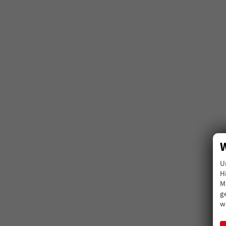
W
U
H
M
g
w