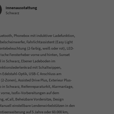
sstattung
Innenausstattung
Schwarz
luetooth, Phonebox mit induktiver Ladefunktion,
elscheinwerfer, Fahrlichtassistent (Easy Light
ntebeleuchtung (2-farbig, weiß oder rot), LED-
ische Fensterheber vorne und hinten, Sunset
l in Schwarz, Ebener Ladeboden im
unktionslederlenkrad mit Schaltwippen,
in Edelstahl-Optik, USB-C Anschluss am
2-Zonen), Assisted Drive Plus, Exterieur Plus-
ro in Schwarz, Reifenreparaturkit, Alarmanlage,
 vorne, Isofix-Vorbereitungen auf dem
ng, eCall, Beheizbare Vordersitze, Design
Manuell einstellbare Lendenwirbelstützen in den
antieerweiterung auf 5 Jahre oder 60.000 km,