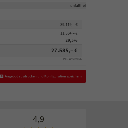
unfallfrei
39.119,– €
11.534,– €
29,5%
27.585,– €
incl. 19% MwSt.,
Angebot ausdrucken und Konfiguration speichern
4,9