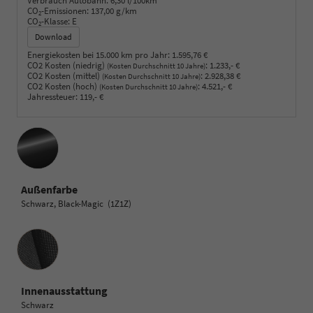
Verbrauch Autobahn:
6,30 l/100km
CO
-Emissionen:
137,00 g/km
2
CO
-Klasse:
E
2
Download
Energiekosten bei 15.000 km pro Jahr:
1.595,76 €
CO2 Kosten (niedrig)
:
1.233,- €
(Kosten Durchschnitt 10 Jahre)
CO2 Kosten (mittel)
:
2.928,38 €
(Kosten Durchschnitt 10 Jahre)
CO2 Kosten (hoch)
:
4.521,- €
(Kosten Durchschnitt 10 Jahre)
Jahressteuer:
119,- €
Außenfarbe
Schwarz, Black-Magic (1Z1Z)
Innenausstattung
Innenausstattung
Schwarz