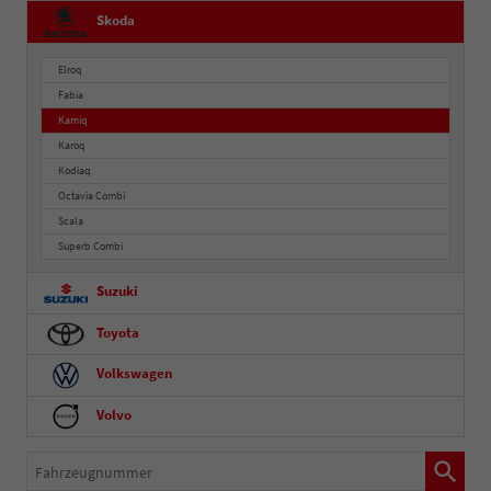
Skoda
Elroq
Fabia
Kamiq
Karoq
Kodiaq
Octavia Combi
Scala
Superb Combi
Suzuki
Toyota
Volkswagen
Volvo
Fahrzeugnummer