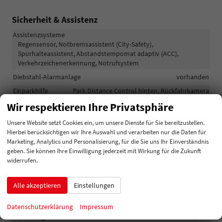
Sicherheit & Assistenz
Assistenzsysteme
Regensensor, Notbremsassistent (City-Safety),
Spurhalteassistent, Abstandstempomat adaptiv (ACC),
Verkehrzeichenerkennung, Notrufsystem
Diebstahl-Alarmanlage
vorhanden
Einparkhilfe
Park Distance Control hinten, Rückfahrkamera
Wir respektieren Ihre Privatsphäre
Lichttechnik
Lichtsensor, Nebelscheinwerfer, LED-Scheinwerfer, Voll-LED
Unsere Website setzt Cookies ein, um unsere Dienste für Sie bereitzustellen.
Scheinwerfer
Hierbei berücksichtigen wir Ihre Auswahl und verarbeiten nur die Daten für
Pannenhilfe
Pannenkit
Marketing, Analytics und Personalisierung, für die Sie uns Ihr Einverständnis
geben. Sie können Ihre Einwilligung jederzeit mit Wirkung für die Zukunft
widerrufen.
Außen
Anhängerkupplung
Schwenkbar
Alle akzeptieren
Einstellungen
Außenspiegel
Außenspiegel elektrisch anklappbar, Außenspiegel beheizbar
Datenschutzerklärung
Impressum
Dachreling
vorhanden