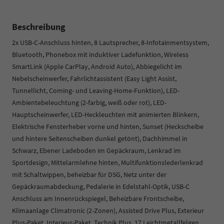
Beschreibung
2x USB-C-Anschluss hinten, 8 Lautsprecher, 8-Infotainmentsystem,
Bluetooth, Phonebox mit induktiver Ladefunktion, Wireless
SmartLink (Apple CarPlay, Android Auto), Abbiegelicht im
Nebelscheinwerfer, Fahrlichtassistent (Easy Light Assist,
Tunnellicht, Coming- und Leaving-Home-Funktion), LED-
Ambientebeleuchtung (2-farbig, weiß oder rot), LED-
Hauptscheinwerfer, LED-Heckleuchten mit animierten Blinkern,
Elektrische Fensterheber vorne und hinten, Sunset (Heckscheibe
und hintere Seitenscheiben dunkel getönt), Dachhimmel in
Schwarz, Ebener Ladeboden im Gepäckraum, Lenkrad im
Sportdesign, Mittelarmlehne hinten, Multifunktionslederlenkrad
mit Schaltwippen, beheizbar für DSG, Netz unter der
Gepäckraumabdeckung, Pedalerie in Edelstahl-Optik, USB-C
Anschluss am Innenrückspiegel, Beheizbare Frontscheibe,
Klimaanlage Climatronic (2-Zonen), Assisted Drive Plus, Exterieur
Plus-Paket, Interieur-Paket, Technik Plus, 17 Leichtmetallfelgen