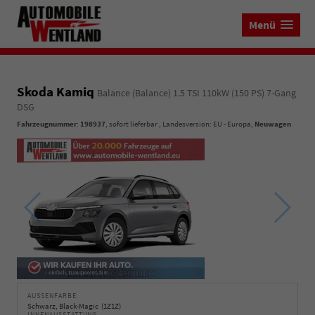
Menü
Skoda Kamiq
Balance (Balance) 1.5 TSI 110kW (150 PS) 7-Gang
DSG
Fahrzeugnummer
:
198937
,
sofort lieferbar
, Landesversion: EU - Europa,
Neuwagen
AUSSENFARBE
Schwarz, Black-Magic (1Z1Z)