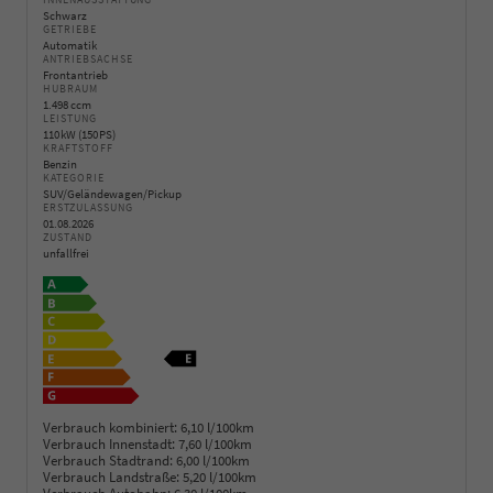
INNENAUSSTATTUNG
Schwarz
GETRIEBE
Automatik
ANTRIEBSACHSE
Frontantrieb
HUBRAUM
1.498 ccm
LEISTUNG
110 kW (150 PS)
KRAFTSTOFF
Benzin
KATEGORIE
SUV/Geländewagen/Pickup
ERSTZULASSUNG
01.08.2026
ZUSTAND
unfallfrei
Verbrauch kombiniert:
6,10 l/100km
Verbrauch Innenstadt:
7,60 l/100km
Verbrauch Stadtrand:
6,00 l/100km
Verbrauch Landstraße:
5,20 l/100km