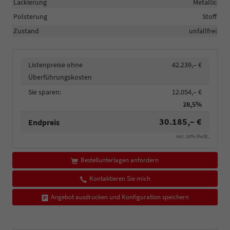
Lackierung
Metallic
Polsterung
Stoff
Zustand
unfallfrei
Listenpreise ohne
42.239,– €
Überführungskosten
Sie sparen:
12.054,– €
28,5%
30.185,– €
Endpreis
incl. 19% MwSt.,
Bestellunterlagen anfordern
Kontaktieren Sie mich
Angebot ausdrucken und Konfiguration speichern