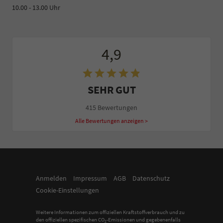
10.00 - 13.00 Uhr
4,9
SEHR GUT
415 Bewertungen
Alle Bewertungen anzeigen >
Anmelden
Impressum
AGB
Datenschutz
Cookie-Einstellungen
Weitere Informationen zum offiziellen Kraftstoffverbrauch und zu
den offiziellen spezifischen CO
-Emissionen und gegebenenfalls
2