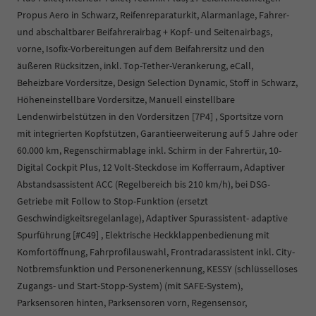
Propus Aero in Schwarz, Reifenreparaturkit, Alarmanlage, Fahrer-
und abschaltbarer Beifahrerairbag + Kopf- und Seitenairbags,
vorne, Isofix-Vorbereitungen auf dem Beifahrersitz und den
äußeren Rücksitzen, inkl. Top-Tether-Verankerung, eCall,
Beheizbare Vordersitze, Design Selection Dynamic, Stoff in Schwarz,
Höheneinstellbare Vordersitze, Manuell einstellbare
Lendenwirbelstützen in den Vordersitzen [7P4] , Sportsitze vorn
mit integrierten Kopfstützen, Garantieerweiterung auf 5 Jahre oder
60.000 km, Regenschirmablage inkl. Schirm in der Fahrertür, 10-
Digital Cockpit Plus, 12 Volt-Steckdose im Kofferraum, Adaptiver
Abstandsassistent ACC (Regelbereich bis 210 km/h), bei DSG-
Getriebe mit Follow to Stop-Funktion (ersetzt
Geschwindigkeitsregelanlage), Adaptiver Spurassistent- adaptive
Spurführung [#C49] , Elektrische Heckklappenbedienung mit
Komfortöffnung, Fahrprofilauswahl, Frontradarassistent inkl. City-
Notbremsfunktion und Personenerkennung, KESSY (schlüsselloses
Zugangs- und Start-Stopp-System) (mit SAFE-System),
Parksensoren hinten, Parksensoren vorn, Regensensor,