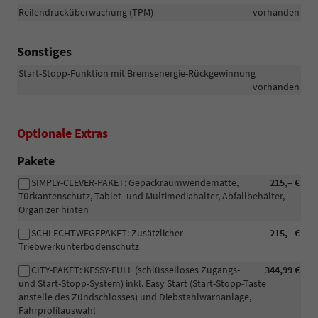
Reifendrucküberwachung (TPM)
vorhanden
Sonstiges
Start-Stopp-Funktion mit Bremsenergie-Rückgewinnung
vorhanden
Optionale Extras
Pakete
SIMPLY-CLEVER-PAKET: Gepäckraumwendematte,
215,– €
Türkantenschutz, Tablet- und Multimediahalter, Abfallbehälter,
Organizer hinten
SCHLECHTWEGEPAKET: Zusätzlicher
215,– €
Triebwerkunterbodenschutz
CITY-PAKET: KESSY-FULL (schlüsselloses Zugangs-
344,99 €
und Start-Stopp-System) inkl. Easy Start (Start-Stopp-Taste
anstelle des Zündschlosses) und Diebstahlwarnanlage,
Fahrprofilauswahl