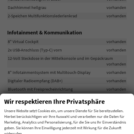
Dachhimmel hellgrau
vorhanden
2-Speichen Multifunktionslederlenkrad
vorhanden
Infotainment & Kommunikation
8" Virtual Cockpit
vorhanden
2x USB-Anschluss (Typ-C) vorn
vorhanden
12-Volt Steckdose in der Mittelkonsole und im Gepäckraum
vorhanden
8" Infotainmentsystem mit Multitouch-Display
vorhanden
Digitaler Radioempfang (DAB+)
vorhanden
Bluetooth mit Freisprecheinrichtung
vorhanden
2 USB-Ladeanschlüsse (Typ-C) im Fond
vorhanden
Wir respektieren Ihre Privatsphäre
8 Lautsprecher
vorhanden
Unsere Website setzt Cookies ein, um unsere Dienste für Sie bereitzustellen.
Wireless SmartLink: (Android Auto, Apple CarPlay)
vorhanden
Hierbei berücksichtigen wir Ihre Auswahl und verarbeiten nur die Daten für
Marketing, Analytics und Personalisierung, für die Sie uns Ihr Einverständnis
geben. Sie können Ihre Einwilligung jederzeit mit Wirkung für die Zukunft
Sicherheit & Assistenz
widerrufen.