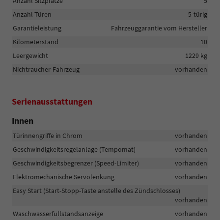
Anzahl Sitzplätze
5
Anzahl Türen
5-türig
Garantieleistung
Fahrzeuggarantie vom Hersteller
Kilometerstand
10
Leergewicht
1229 kg
Nichtraucher-Fahrzeug
vorhanden
Serienausstattungen
Innen
Türinnengriffe in Chrom
vorhanden
Geschwindigkeitsregelanlage (Tempomat)
vorhanden
Geschwindigkeitsbegrenzer (Speed-Limiter)
vorhanden
Elektromechanische Servolenkung
vorhanden
Easy Start (Start-Stopp-Taste anstelle des Zündschlosses)
vorhanden
Waschwasserfüllstandsanzeige
vorhanden