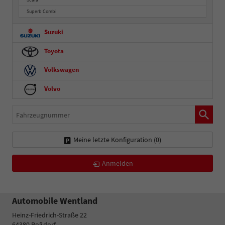
Superb Combi
Suzuki
Toyota
Volkswagen
Volvo
Fahrzeugnummer
Meine letzte Konfiguration (
0
)
Anmelden
Automobile Wentland
Heinz-Friedrich-Straße 22
64380
Roßdorf