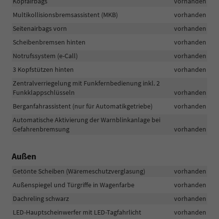
Kopfairbags
vorhanden
Multikollisionsbremsassistent (MKB)
vorhanden
Seitenairbags vorn
vorhanden
Scheibenbremsen hinten
vorhanden
Notrufssystem (e-Call)
vorhanden
3 Kopfstützen hinten
vorhanden
Zentralverriegelung mit Funkfernbedienung inkl. 2
Funkklappschlüsseln
vorhanden
Berganfahrassistent (nur für Automatikgetriebe)
vorhanden
Automatische Aktivierung der Warnblinkanlage bei
Gefahrenbremsung
vorhanden
Außen
Getönte Scheiben (Wäremeschutzverglasung)
vorhanden
Außenspiegel und Türgriffe in Wagenfarbe
vorhanden
Dachreling schwarz
vorhanden
LED-Hauptscheinwerfer mit LED-Tagfahrlicht
vorhanden