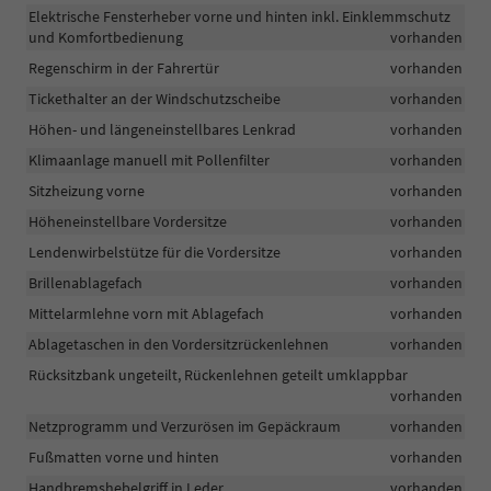
Elektrische Fensterheber vorne und hinten inkl. Einklemmschutz
und Komfortbedienung
vorhanden
Regenschirm in der Fahrertür
vorhanden
Tickethalter an der Windschutzscheibe
vorhanden
Höhen- und längeneinstellbares Lenkrad
vorhanden
Klimaanlage manuell mit Pollenfilter
vorhanden
Sitzheizung vorne
vorhanden
Höheneinstellbare Vordersitze
vorhanden
Lendenwirbelstütze für die Vordersitze
vorhanden
Brillenablagefach
vorhanden
Mittelarmlehne vorn mit Ablagefach
vorhanden
Ablagetaschen in den Vordersitzrückenlehnen
vorhanden
Rücksitzbank ungeteilt, Rückenlehnen geteilt umklappbar
vorhanden
Netzprogramm und Verzurösen im Gepäckraum
vorhanden
Fußmatten vorne und hinten
vorhanden
Handbremshebelgriff in Leder
vorhanden