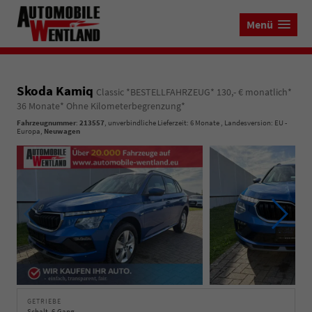
Menü
Skoda Kamiq
Classic *BESTELLFAHRZEUG* 130,- € monatlich*
36 Monate* Ohne Kilometerbegrenzung*
Fahrzeugnummer
:
213557
, unverbindliche Lieferzeit:
6 Monate
, Landesversion: EU -
Europa,
Neuwagen
GETRIEBE
Schalt. 6-Gang