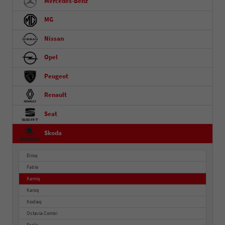
Mercedes-Benz
MG
Nissan
Opel
Peugeot
Renault
Seat
Skoda
Elroq
Fabia
Kamiq
Karoq
Kodiaq
Octavia Combi
Scala