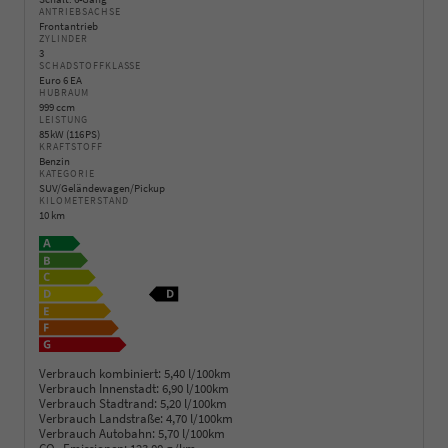
ANTRIEBSACHSE
Frontantrieb
ZYLINDER
3
SCHADSTOFFKLASSE
Euro 6 EA
HUBRAUM
999 ccm
LEISTUNG
85 kW (116 PS)
KRAFTSTOFF
Benzin
KATEGORIE
SUV/Geländewagen/Pickup
KILOMETERSTAND
10 km
Verbrauch kombiniert:
5,40 l/100km
Verbrauch Innenstadt:
6,90 l/100km
Verbrauch Stadtrand:
5,20 l/100km
Verbrauch Landstraße:
4,70 l/100km
Verbrauch Autobahn:
5,70 l/100km