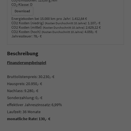
CO
-Emissionen:
123,00 g/km
2
CO
-Klasse:
D
2
Download
Energiekosten bei 15.000 km pro Jahr:
1.412,64 €
CO2 Kosten (niedrig)
:
1.107,- €
(Kosten Durchschnitt 10 Jahre)
CO2 Kosten (mittel)
:
2.629,12 €
(Kosten Durchschnitt 10 Jahre)
CO2 Kosten (hoch)
:
4.059,- €
(Kosten Durchschnitt 10 Jahre)
Jahressteuer:
78,- €
Beschreibung
Finanzierungsbeispiel
Bruttolistenpreis: 30.230,- €
Hauspreis: 20.950,- €
Nachlass: 9.280,- €
Sonderzahlung: 0,- €
effektiver Jahreszinssatz: 6,99%
Laufzeit: 36 Monate
monatliche Rate: 130,- €