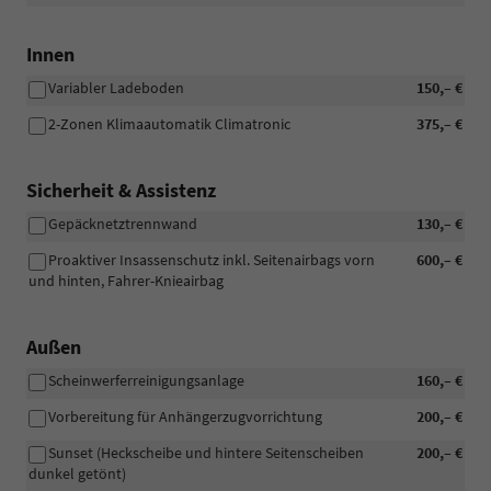
Innen
Variabler Ladeboden
150,– €
2-Zonen Klimaautomatik Climatronic
375,– €
Sicherheit & Assistenz
Gepäcknetztrennwand
130,– €
Proaktiver Insassenschutz inkl. Seitenairbags vorn
600,– €
und hinten, Fahrer-Knieairbag
Außen
Scheinwerferreinigungsanlage
160,– €
Vorbereitung für Anhängerzugvorrichtung
200,– €
Sunset (Heckscheibe und hintere Seitenscheiben
200,– €
dunkel getönt)