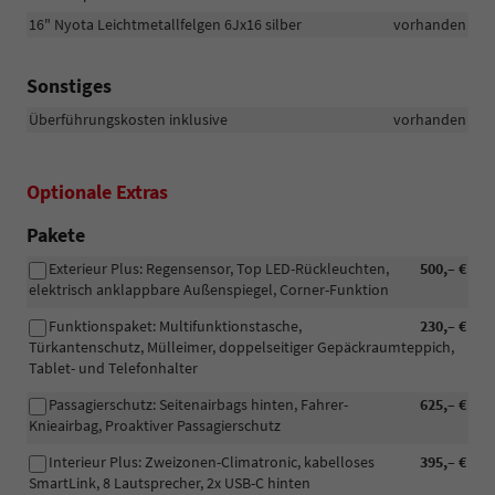
16" Nyota Leichtmetallfelgen 6Jx16 silber
vorhanden
Sonstiges
Überführungskosten inklusive
vorhanden
Optionale Extras
Pakete
Exterieur Plus: Regensensor, Top LED-Rückleuchten,
500,– €
elektrisch anklappbare Außenspiegel, Corner-Funktion
Funktionspaket: Multifunktionstasche,
230,– €
Türkantenschutz, Mülleimer, doppelseitiger Gepäckraumteppich,
Tablet- und Telefonhalter
Passagierschutz: Seitenairbags hinten, Fahrer-
625,– €
Knieairbag, Proaktiver Passagierschutz
Interieur Plus: Zweizonen-Climatronic, kabelloses
395,– €
SmartLink, 8 Lautsprecher, 2x USB-C hinten