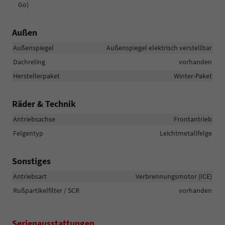
Go)
Außen
Außenspiegel
Außenspiegel elektrisch verstellbar
Dachreling
vorhanden
Herstellerpaket
Winter-Paket
Räder & Technik
Antriebsachse
Frontantrieb
Felgentyp
Leichtmetallfelge
Sonstiges
Antriebsart
Verbrennungsmotor (ICE)
Rußpartikelfilter / SCR
vorhanden
Serienausstattungen