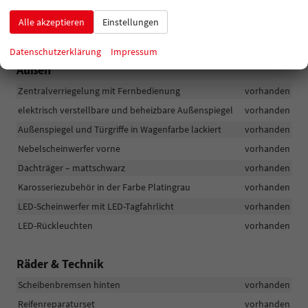
Berganfahrassistent
vorhanden
Alle akzeptieren
Einstellungen
6x Airbags – 2x vorne, 2x vorne seitlich, 2x Kopf
vorhanden
Datenschutzerklärung
Impressum
Außen
Zentralverriegelung mit Fernbedienung
vorhanden
elektrisch verstellbare und beheizbare Außenspiegel
vorhanden
Außenspiegel und Türgriffe in Wagenfarbe lackiert
vorhanden
Nebelscheinwerfer vorne
vorhanden
Dachträger – mattschwarz
vorhanden
Karosseriezubehör in der Farbe Platingrau
vorhanden
LED-Scheinwerfer mit LED-Tagfahrlicht
vorhanden
LED-Rückleuchten
vorhanden
Räder & Technik
Scheibenbremsen hinten
vorhanden
Reifenreparaturset
vorhanden