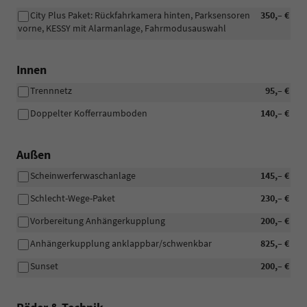
City Plus Paket: Rückfahrkamera hinten, Parksensoren
350,– €
vorne, KESSY mit Alarmanlage, Fahrmodusauswahl
Innen
Trennnetz
95,– €
Doppelter Kofferraumboden
140,– €
Außen
Scheinwerferwaschanlage
145,– €
Schlecht-Wege-Paket
230,– €
Vorbereitung Anhängerkupplung
200,– €
Anhängerkupplung anklappbar/schwenkbar
825,– €
Sunset
200,– €