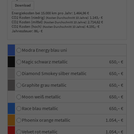
Download
Energiekosten bei 15.000 km pro Jahr:
1.464,96 €
CO2 Kosten (niedrig)
:
1.143,- €
(Kosten Durchschnitt 10 Jahre)
CO2 Kosten (mittel)
:
2.714,62 €
(Kosten Durchschnitt 10 Jahre)
CO2 Kosten (hoch)
:
4.191,- €
(Kosten Durchschnitt 10 Jahre)
Jahressteuer:
86,- €
Modra Energy blau uni
Magic schwarz metallic
650,– €
Diamond Smokey silber metallic
650,– €
Graphite grau metallic
650,– €
Moon weiß metallic
650,– €
Race blau metallic
650,– €
Phoenix orange metallic
1.054,– €
Velvet rot metallic
1.054,– €