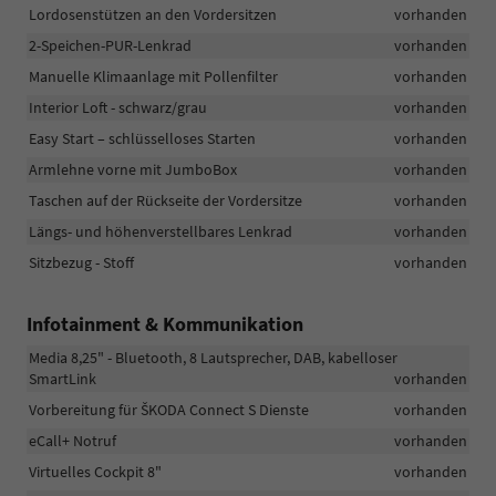
Lordosenstützen an den Vordersitzen
vorhanden
2-Speichen-PUR-Lenkrad
vorhanden
Manuelle Klimaanlage mit Pollenfilter
vorhanden
Interior Loft - schwarz/grau
vorhanden
Easy Start – schlüsselloses Starten
vorhanden
Armlehne vorne mit JumboBox
vorhanden
Taschen auf der Rückseite der Vordersitze
vorhanden
Längs- und höhenverstellbares Lenkrad
vorhanden
Sitzbezug - Stoff
vorhanden
Infotainment & Kommunikation
Media 8,25" - Bluetooth, 8 Lautsprecher, DAB, kabelloser
SmartLink
vorhanden
Vorbereitung für ŠKODA Connect S Dienste
vorhanden
eCall+ Notruf
vorhanden
Virtuelles Cockpit 8"
vorhanden