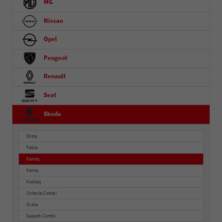
MG
Nissan
Opel
Peugeot
Renault
Seat
Skoda
Elroq
Fabia
Kamiq
Karoq
Kodiaq
Octavia Combi
Scala
Superb Combi