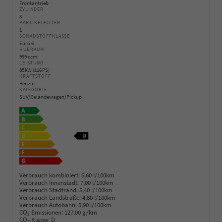
Frontantrieb
ZYLINDER
3
PARTIKELFILTER
1
SCHADSTOFFKLASSE
Euro 6
HUBRAUM
999 ccm
LEISTUNG
85 kW (116 PS)
KRAFTSTOFF
Benzin
KATEGORIE
SUV/Geländewagen/Pickup
Verbrauch kombiniert:
5,60 l/100km
Verbrauch Innenstadt:
7,00 l/100km
Verbrauch Stadtrand:
5,40 l/100km
Verbrauch Landstraße:
4,80 l/100km
Verbrauch Autobahn:
5,90 l/100km
CO
-Emissionen:
127,00 g/km
2
CO
-Klasse:
D
2