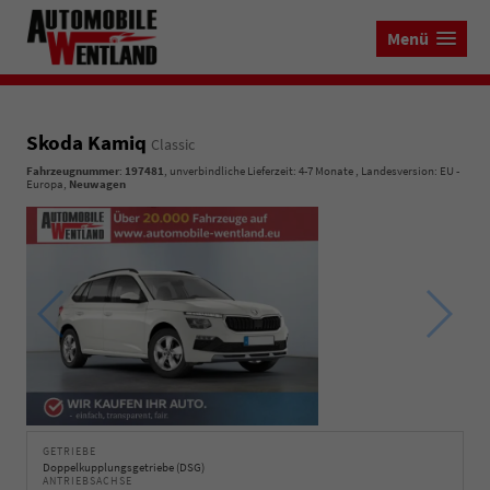
Menü
Skoda Kamiq
Classic
Fahrzeugnummer
:
197481
, unverbindliche Lieferzeit: 4-7 Monate , Landesversion: EU -
Europa,
Neuwagen
GETRIEBE
Doppelkupplungsgetriebe (DSG)
ANTRIEBSACHSE