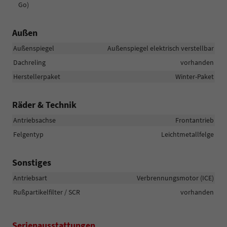
Go)
Außen
Außenspiegel
Außenspiegel elektrisch verstellbar
Dachreling
vorhanden
Herstellerpaket
Winter-Paket
Räder & Technik
Antriebsachse
Frontantrieb
Felgentyp
Leichtmetallfelge
Sonstiges
Antriebsart
Verbrennungsmotor (ICE)
Rußpartikelfilter / SCR
vorhanden
Serienausstattungen