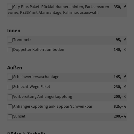
City Plus Paket: Rückfahrkamera hinten, Parksensoren
350,– €
vorne, KESSY mit Alarmanlage, Fahrmodusauswahl
Innen
Trennnetz
95,– €
Doppelter Kofferraumboden
140,– €
Außen
Scheinwerferwaschanlage
145,– €
Schlecht-Wege-Paket
230,– €
Vorbereitung Anhängerkupplung
200,– €
Anhängerkupplung anklappbar/schwenkbar
825,– €
Sunset
200,– €