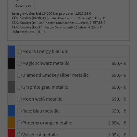
Download
Energiekosten bei 15.000 km pro Jahr:
1.517,28 €
CO2 Kosten (niedrig)
:
1.161,- €
(Kosten Durchschnitt 10 Jahre)
CO2 Kosten (mittel)
:
2.757,38 €
(Kosten Durchschnitt 10 Jahre)
CO2 Kosten (hoch)
:
4.257,- €
(Kosten Durchschnitt 10 Jahre)
Jahressteuer:
101,- €
Modra Energy blau uni
Magic schwarz metallic
650,– €
Diamond Smokey silber metallic
650,– €
Graphite grau metallic
650,– €
Moon weiß metallic
650,– €
Race blau metallic
650,– €
Phoenix orange metallic
1.054,– €
Velvet rot metallic
1.054,– €