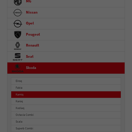
MG
Nissan
Opel
Peugeot
Renault
Seat
Skoda
Elroq
Fabia
Kamiq
Karoq
Kodiaq
Octavia Combi
Scala
Superb Combi