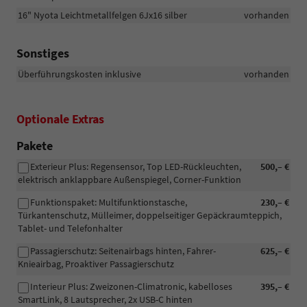
16" Nyota Leichtmetallfelgen 6Jx16 silber
vorhanden
Sonstiges
Überführungskosten inklusive
vorhanden
Optionale Extras
Pakete
Exterieur Plus: Regensensor, Top LED-Rückleuchten,
500,– €
elektrisch anklappbare Außenspiegel, Corner-Funktion
Funktionspaket: Multifunktionstasche,
230,– €
Türkantenschutz, Mülleimer, doppelseitiger Gepäckraumteppich,
Tablet- und Telefonhalter
Passagierschutz: Seitenairbags hinten, Fahrer-
625,– €
Knieairbag, Proaktiver Passagierschutz
Interieur Plus: Zweizonen-Climatronic, kabelloses
395,– €
SmartLink, 8 Lautsprecher, 2x USB-C hinten