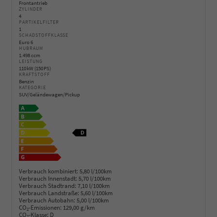
Frontantrieb
ZYLINDER
4
PARTIKELFILTER
1
SCHADSTOFFKLASSE
Euro 6
HUBRAUM
1.498 ccm
LEISTUNG
110 kW (150 PS)
KRAFTSTOFF
Benzin
KATEGORIE
SUV/Geländewagen/Pickup
Verbrauch kombiniert:
5,80 l/100km
Verbrauch Innenstadt:
5,70 l/100km
Verbrauch Stadtrand:
7,10 l/100km
Verbrauch Landstraße:
5,60 l/100km
Verbrauch Autobahn:
5,00 l/100km
CO
-Emissionen:
129,00 g/km
2
CO
-Klasse:
D
2