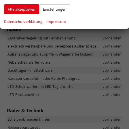
Tempomat
vorhanden
Alle akzeptieren
Einstellungen
Lichtsensor
vorhanden
Datenschutzerklärung
Impressum
Außen
Zentralverriegelung mit Fernbedienung
vorhanden
elektrisch verstellbare und beheizbare Außenspiegel
vorhanden
Außenspiegel und Türgriffe in Wagenfarbe lackiert
vorhanden
Nebelscheinwerfer vorne
vorhanden
Dachträger – mattschwarz
vorhanden
Karosseriezubehör in der Farbe Platingrau
vorhanden
LED-Scheinwerfer mit LED-Tagfahrlicht
vorhanden
LED-Rückleuchten
vorhanden
Räder & Technik
Scheibenbremsen hinten
vorhanden
Reifenreparaturset
vorhanden