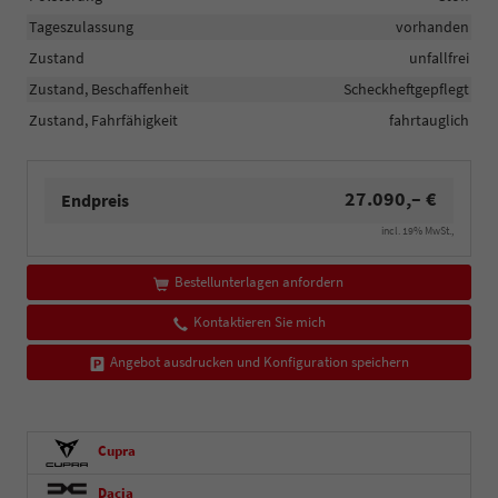
Tageszulassung
vorhanden
Zustand
unfallfrei
Zustand, Beschaffenheit
Scheckheftgepflegt
Zustand, Fahrfähigkeit
fahrtauglich
27.090,– €
Endpreis
incl. 19% MwSt.,
Bestellunterlagen anfordern
Kontaktieren Sie mich
Angebot ausdrucken und Konfiguration speichern
Cupra
Dacia