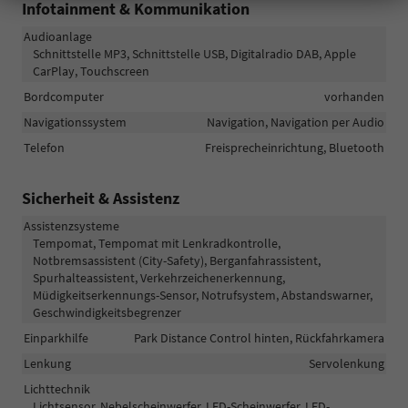
Infotainment & Kommunikation
Audioanlage
Schnittstelle MP3, Schnittstelle USB, Digitalradio DAB, Apple
CarPlay, Touchscreen
Bordcomputer
vorhanden
Navigationssystem
Navigation, Navigation per Audio
Telefon
Freisprecheinrichtung, Bluetooth
Sicherheit & Assistenz
Assistenzsysteme
Tempomat, Tempomat mit Lenkradkontrolle,
Notbremsassistent (City-Safety), Berganfahrassistent,
Spurhalteassistent, Verkehrzeichenerkennung,
Müdigkeitserkennungs-Sensor, Notrufsystem, Abstandswarner,
Geschwindigkeitsbegrenzer
Einparkhilfe
Park Distance Control hinten, Rückfahrkamera
Lenkung
Servolenkung
Lichttechnik
Lichtsensor, Nebelscheinwerfer, LED-Scheinwerfer, LED-