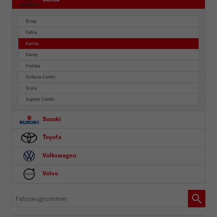
Elroq
Fabia
Kamiq
Karoq
Kodiaq
Octavia Combi
Scala
Superb Combi
Suzuki
Toyota
Volkswagen
Volvo
Fahrzeugnummer