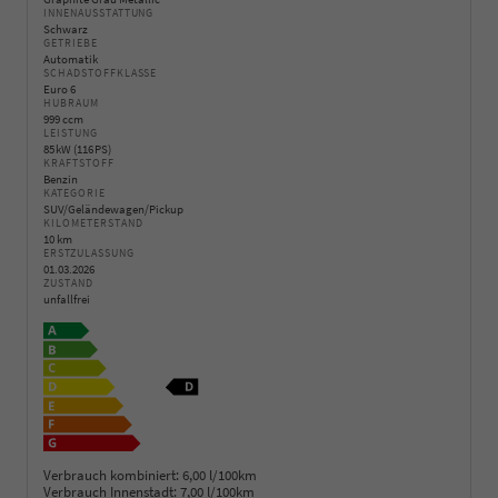
INNENAUSSTATTUNG
Schwarz
GETRIEBE
Automatik
SCHADSTOFFKLASSE
Euro 6
HUBRAUM
999 ccm
LEISTUNG
85 kW (116 PS)
KRAFTSTOFF
Benzin
KATEGORIE
SUV/Geländewagen/Pickup
KILOMETERSTAND
10 km
ERSTZULASSUNG
01.03.2026
ZUSTAND
unfallfrei
Verbrauch kombiniert:
6,00 l/100km
Verbrauch Innenstadt:
7,00 l/100km