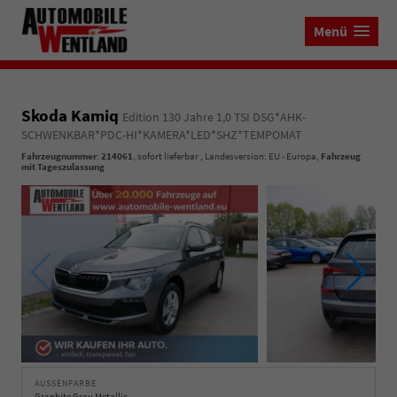
Menü
Skoda Kamiq
Edition 130 Jahre 1,0 TSI DSG*AHK-
SCHWENKBAR*PDC-HI*KAMERA*LED*SHZ*TEMPOMAT
Fahrzeugnummer
:
214061
,
sofort lieferbar
, Landesversion: EU - Europa,
Fahrzeug
mit Tageszulassung
AUSSENFARBE
Graphite Grau Metallic