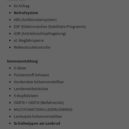
6x Airbag
Notrufsystem
ABS (Antiblockiersystem)
ESP (Elektronisches Stabilitäts-Programm)
ASR (Antriebsschlupfregelung)
el. Wegfahrsperre
Reifendruckkontrolle
Innenausstattung
5-Sitzer
Polsterstoff Schwarz
Vordersitze höhenverstellbar
Lendenwirbelstütze
5-Kopfstützen
ISOFIX + ISOFIX (Beifahrersitz)
MULTIFUNKTIONS-LEDERLENKRAD
Lenksäule höhenverstellbar
Schaltwippen am Lenkrad