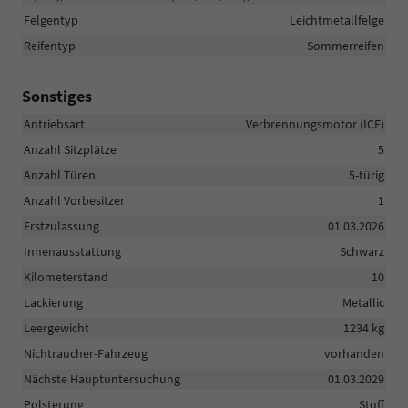
Felgentyp
Leichtmetallfelge
Reifentyp
Sommerreifen
Sonstiges
Antriebsart
Verbrennungsmotor (ICE)
Anzahl Sitzplätze
5
Anzahl Türen
5-türig
Anzahl Vorbesitzer
1
Erstzulassung
01.03.2026
Innenausstattung
Schwarz
Kilometerstand
10
Lackierung
Metallic
Leergewicht
1234 kg
Nichtraucher-Fahrzeug
vorhanden
Nächste Hauptuntersuchung
01.03.2029
Polsterung
Stoff