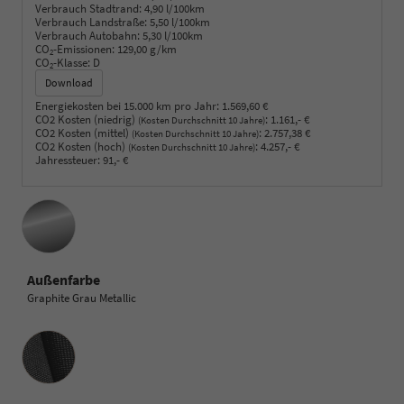
Verbrauch Stadtrand:
4,90 l/100km
Verbrauch Landstraße:
5,50 l/100km
Verbrauch Autobahn:
5,30 l/100km
CO
-Emissionen:
129,00 g/km
2
CO
-Klasse:
D
2
Download
Energiekosten bei 15.000 km pro Jahr:
1.569,60 €
CO2 Kosten (niedrig)
:
1.161,- €
(Kosten Durchschnitt 10 Jahre)
CO2 Kosten (mittel)
:
2.757,38 €
(Kosten Durchschnitt 10 Jahre)
CO2 Kosten (hoch)
:
4.257,- €
(Kosten Durchschnitt 10 Jahre)
Jahressteuer:
91,- €
Außenfarbe
Graphite Grau Metallic
Innenausstattung