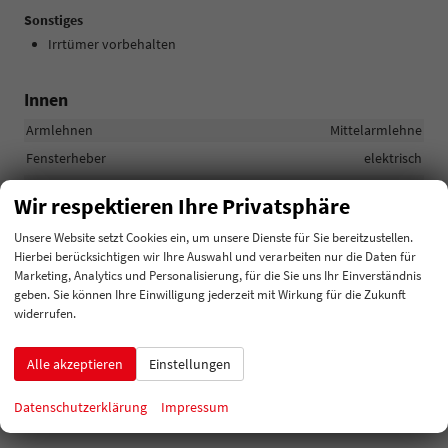
Sonstiges
Irrtümer vorbehalten
Innen
Armlehnen
Mittelarmlehne
Fensterheber
elektrisch
Gepäckraumabtrennung
vorhanden
Wir respektieren Ihre Privatsphäre
Klimatisierung
Klimaanlage manuell
Unsere Website setzt Cookies ein, um unsere Dienste für Sie bereitzustellen.
Lenkrad
Hierbei berücksichtigen wir Ihre Auswahl und verarbeiten nur die Daten für
in Leder, höhenverstellbar, mit Multifunktionen, mit
Marketing, Analytics und Personalisierung, für die Sie uns Ihr Einverständnis
Schaltwippen
geben. Sie können Ihre Einwilligung jederzeit mit Wirkung für die Zukunft
Sitze
widerrufen.
Isofix (Kindersitzbefestigung), Rücksitzbank hinten geteilt,
Sitzheizung, Isofix Beifahrersitz
Alle akzeptieren
Einstellungen
Sitze: Lordosenstütze
Fahrer
Sitze: Verstellbarkeit
Höhenverstellbarer Fahrersitz
Datenschutzerklärung
Impressum