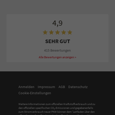
4,9
SEHR GUT
415 Bewertungen
Alle Bewertungen anzeigen >
Anmelden
Impressum
AGB
Datenschutz
Cookie-Einstellungen
Weitere Informationen zum offiziellen Kraftstoffverbrauch und zu
den offiziellen spezifischen CO
-Emissionen und gegebenenfalls
2
zum Stromverbrauch neuer PKW können dem 'Leitfaden über den