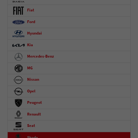
Fiat
Ford
Hyundai
Kia
Mercedes-Benz
MG
Nissan
Opel
Peugeot
Renault
Seat
Skoda