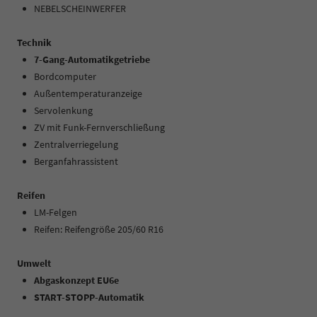
NEBELSCHEINWERFER
Technik
7-Gang-Automatikgetriebe
Bordcomputer
Außentemperaturanzeige
Servolenkung
ZV mit Funk-Fernverschließung
Zentralverriegelung
Berganfahrassistent
Reifen
LM-Felgen
Reifen: Reifengröße 205/60 R16
Umwelt
Abgaskonzept EU6e
START-STOPP-Automatik