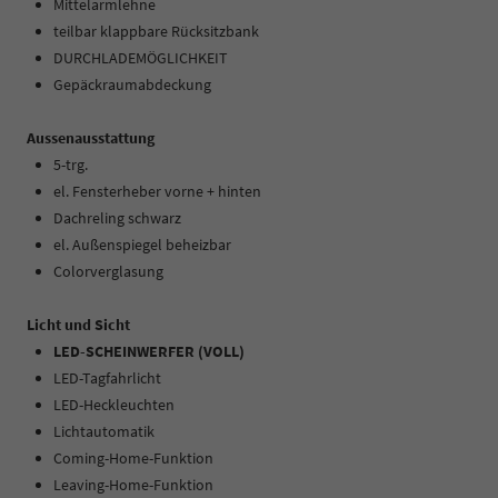
Mittelarmlehne
teilbar klappbare Rücksitzbank
DURCHLADEMÖGLICHKEIT
Gepäckraumabdeckung
Aussenausstattung
5-trg.
el. Fensterheber vorne + hinten
Dachreling schwarz
el. Außenspiegel beheizbar
Colorverglasung
Licht und Sicht
LED-SCHEINWERFER (VOLL)
LED-Tagfahrlicht
LED-Heckleuchten
Lichtautomatik
Coming-Home-Funktion
Leaving-Home-Funktion