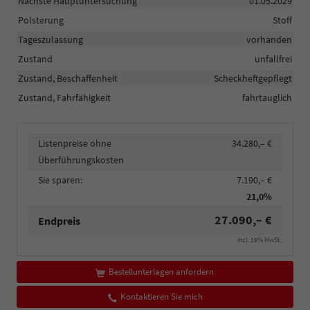
Nächste Hauptuntersuchung
01.05.2029
Polsterung
Stoff
Tageszulassung
vorhanden
Zustand
unfallfrei
Zustand, Beschaffenheit
Scheckheftgepflegt
Zustand, Fahrfähigkeit
fahrtauglich
Listenpreise ohne
34.280,– €
Überführungskosten
Sie sparen:
7.190,– €
21,0%
27.090,– €
Endpreis
incl. 19% MwSt.,
Bestellunterlagen anfordern
Kontaktieren Sie mich