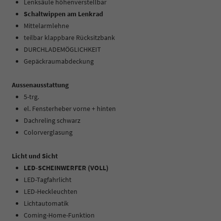
Lenksäule höhenverstellbar
Schaltwippen am Lenkrad
Mittelarmlehne
teilbar klappbare Rücksitzbank
DURCHLADEMÖGLICHKEIT
Gepäckraumabdeckung
Aussenausstattung
5-trg.
el. Fensterheber vorne + hinten
Dachreling schwarz
Colorverglasung
Licht und Sicht
LED-SCHEINWERFER (VOLL)
LED-Tagfahrlicht
LED-Heckleuchten
Lichtautomatik
Coming-Home-Funktion