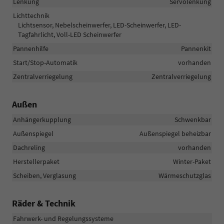
Lenkung
Servolenkung
Lichttechnik
Lichtsensor, Nebelscheinwerfer, LED-Scheinwerfer, LED-
Tagfahrlicht, Voll-LED Scheinwerfer
Pannenhilfe
Pannenkit
Start/Stop-Automatik
vorhanden
Zentralverriegelung
Zentralverriegelung
Außen
Anhängerkupplung
Schwenkbar
Außenspiegel
Außenspiegel beheizbar
Dachreling
vorhanden
Herstellerpaket
Winter-Paket
Scheiben, Verglasung
Wärmeschutzglas
Räder & Technik
Fahrwerk- und Regelungssysteme