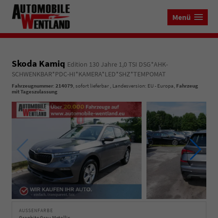
Menü
Skoda Kamiq
Edition 130 Jahre 1,0 TSI DSG*AHK-
SCHWENKBAR*PDC-HI*KAMERA*LED*SHZ*TEMPOMAT
Fahrzeugnummer
:
214079
,
sofort lieferbar
, Landesversion: EU - Europa,
Fahrzeug
mit Tageszulassung
AUSSENFARBE
Graphite Grau Metallic