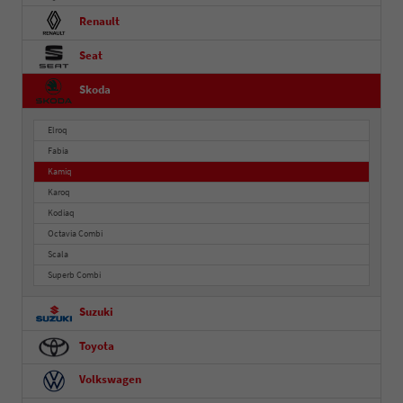
Renault
Seat
Skoda
Elroq
Fabia
Kamiq
Karoq
Kodiaq
Octavia Combi
Scala
Superb Combi
Suzuki
Toyota
Volkswagen