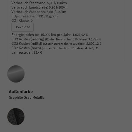
Verbrauch Stadtrand:
5,00 l/100km
Verbrauch Landstraße:
5,90 l/100km
Verbrauch Autobahn:
5,60 l/100km
CO
-Emissionen:
131,00 g/km
2
CO
-Klasse:
D
2
Download
Energiekosten bei 15.000 km pro Jahr:
1.621,92 €
CO2 Kosten (niedrig)
:
1.179,- €
(Kosten Durchschnitt 10 Jahre)
CO2 Kosten (mittel)
:
2.800,12 €
(Kosten Durchschnitt 10 Jahre)
CO2 Kosten (hoch)
:
4.323,- €
(Kosten Durchschnitt 10 Jahre)
Jahressteuer:
95,- €
Außenfarbe
Graphite Grau Metallic
Innenausstattung