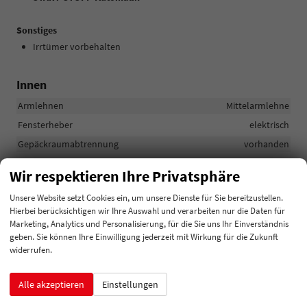
Sonstiges
Irrtümer vorbehalten
Innen
Armlehnen
Mittelarmlehne
Fensterheber
elektrisch
Gepäckraumabtrennung
vorhanden
Klimatisierung
Klimaanlage manuell
Wir respektieren Ihre Privatsphäre
Lenkrad
in Leder, höhenverstellbar, mit Multifunktionen, mit
Unsere Website setzt Cookies ein, um unsere Dienste für Sie bereitzustellen.
Schaltwippen
Hierbei berücksichtigen wir Ihre Auswahl und verarbeiten nur die Daten für
Marketing, Analytics und Personalisierung, für die Sie uns Ihr Einverständnis
Sitze
geben. Sie können Ihre Einwilligung jederzeit mit Wirkung für die Zukunft
Isofix (Kindersitzbefestigung), Rücksitzbank hinten geteilt,
widerrufen.
Sitzheizung, Isofix Beifahrersitz
Sitze: Lordosenstütze
Fahrer
Alle akzeptieren
Einstellungen
Sitze: Verstellbarkeit
Höhenverstellbarer Fahrersitz