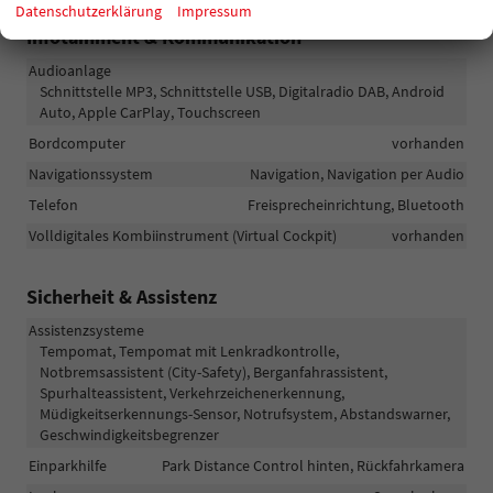
Datenschutzerklärung
Impressum
Infotainment & Kommunikation
Audioanlage
Schnittstelle MP3, Schnittstelle USB, Digitalradio DAB, Android
Auto, Apple CarPlay, Touchscreen
Bordcomputer
vorhanden
Navigationssystem
Navigation, Navigation per Audio
Telefon
Freisprecheinrichtung, Bluetooth
Volldigitales Kombiinstrument (Virtual Cockpit)
vorhanden
Sicherheit & Assistenz
Assistenzsysteme
Tempomat, Tempomat mit Lenkradkontrolle,
Notbremsassistent (City-Safety), Berganfahrassistent,
Spurhalteassistent, Verkehrzeichenerkennung,
Müdigkeitserkennungs-Sensor, Notrufsystem, Abstandswarner,
Geschwindigkeitsbegrenzer
Einparkhilfe
Park Distance Control hinten, Rückfahrkamera