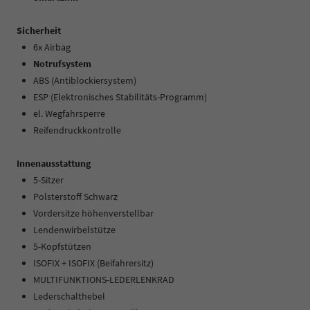
Sicherheit
6x Airbag
Notrufsystem
ABS (Antiblockiersystem)
ESP (Elektronisches Stabilitäts-Programm)
el. Wegfahrsperre
Reifendruckkontrolle
Innenausstattung
5-Sitzer
Polsterstoff Schwarz
Vordersitze höhenverstellbar
Lendenwirbelstütze
5-Kopfstützen
ISOFIX + ISOFIX (Beifahrersitz)
MULTIFUNKTIONS-LEDERLENKRAD
Lederschalthebel