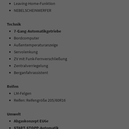
Leaving-Home-Funktion
NEBELSCHEINWERFER
Technik
7-Gang-Automatikgetriebe
Bordcomputer
Außentemperaturanzeige
Servolenkung
ZV mit Funk-Fernverschließung
Zentralverriegelung
Berganfahrassistent
Reifen
LM-Felgen
Reifen: Reifengröße 205/60R16
Umwelt
Abgaskonzept EU6e
START-STOPP-Automatik