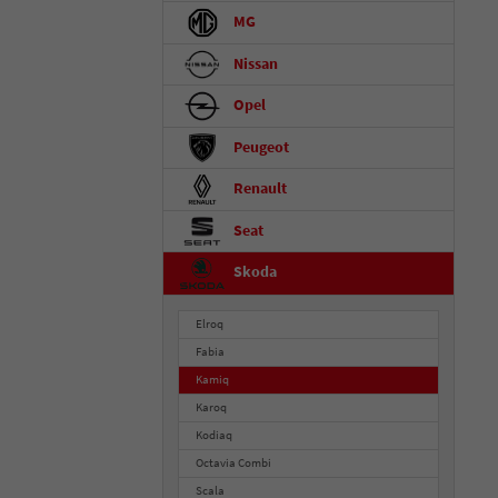
MG
Nissan
Opel
Peugeot
Renault
Seat
Skoda
Elroq
Fabia
Kamiq
Karoq
Kodiaq
Octavia Combi
Scala