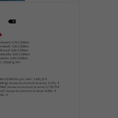
biniert:
5,70 l/100km
enstadt:
7,30 l/100km
dtrand:
5,60 l/100km
dstraße:
4,90 l/100km
obahn:
5,90 l/100km
n:
130,00 g/km
bei 15.000 km pro Jahr:
1.491,12 €
edrig)
:
1.170,- €
(Kosten Durchschnitt 10 Jahre)
ttel)
:
2.778,75 €
(Kosten Durchschnitt 10 Jahre)
och)
:
4.290,- €
(Kosten Durchschnitt 10 Jahre)
03,- €