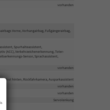
vorhanden
enairbags Vorne, Vorhangairbag, Fußgängerairbag,
sistent, Spurhalteassistent,
iv (ACC), Verkehrzeichenerkennung, Toter-
keitserkennungs-Sensor, Sprachassistent,
vorhanden
 Control hinten, Rückfahrkamera, Ausparkassistent
vorhanden
.
vorhanden
Servolenkung
is