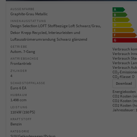
AUSSENFARBE
Graphite-Grau Metallic
INNENAUSSTATTUNG
Design Selection LOFT Stoffbezüge Loft Schwarz/Grau,
Dekor Krepp Recycled, Interieurleisten und
Luftausströmerumrandung Schwarz glänzend
GETRIEBE
Verbrauch kom
Autom. 7-Gang
Verbrauch Inn
Verbrauch Sta
ANTRIEBSACHSE
Verbrauch Lan
Frontantrieb
Verbrauch Aut
ZYLINDER
CO
-Emissione
2
4
CO
-Klasse:
D
2
SCHADSTOFFKLASSE
Download
Euro 6 EA
Energiekosten 
HUBRAUM
CO2 Kosten (ni
1.498 ccm
CO2 Kosten (mi
CO2 Kosten (h
LEISTUNG
Jahressteuer:
1
110 kW (150 PS)
KRAFTSTOFF
Benzin
KATEGORIE
SUV/Geländewagen/Pickup