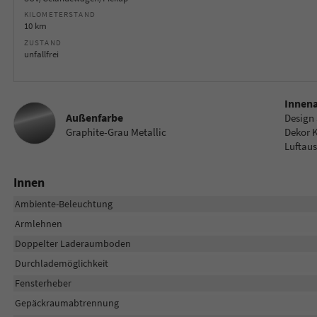
KILOMETERSTAND
10 km
ZUSTAND
unfallfrei
Innen
Außenfarbe
Design 
Graphite-Grau Metallic
Dekor K
Luftau
Innen
Ambiente-Beleuchtung
Armlehnen
Doppelter Laderaumboden
Durchlademöglichkeit
Fensterheber
Gepäckraumabtrennung