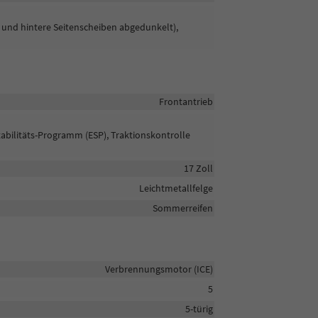
 und hintere Seitenscheiben abgedunkelt),
Frontantrieb
tabilitäts-Programm (ESP), Traktionskontrolle
17 Zoll
Leichtmetallfelge
Sommerreifen
Verbrennungsmotor (ICE)
5
5-türig