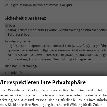
Volldigitales Kombiinstrument (Virtual Cockpit)
Sicherheit & Assistenz
Airbags
Airbag, Fenster-/Kopfairbags Vorne, Beifahrerairbag abschaltbar, Seit
Beifahrerairbag
Assistenzsysteme
Regensensor, Tempomat, Notbremsassistent (City-Safety), Berganfahras
Spurwechselassistent, Fußgängererkennung, Abstandstempomat adapt
Winkel-Assistent, Querverkehrsassistent (RCTA), Stauassistent, Müdig
Notrufsystem, Abstandswarner, Geschwindigkeitsbegrenzer
Diebstahl-Alarmanlage
Einparkhilfe
Selbstlenkendes System, Park Distance Control vorne, Park Distance
ir respektieren Ihre Privatsphäre
Fahrprofilauswahl
nsere Website setzt Cookies ein, um unsere Dienste für Sie bereitzustellen
Innenspiegel automatisch abblendend
ierbei berücksichtigen wir Ihre Auswahl und verarbeiten nur die Daten für
Lenkung
arketing, Analytics und Personalisierung, für die Sie uns Ihr Einverständn
Lichttechnik
eben. Sie können Ihre Einwilligung jederzeit mit Wirkung für die Zukunft