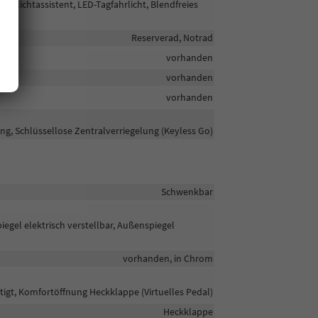
rnlichtassistent, LED-Tagfahrlicht, Blendfreies
Reserverad, Notrad
vorhanden
vorhanden
vorhanden
ng, Schlüssellose Zentralverriegelung (Keyless Go)
Schwenkbar
egel elektrisch verstellbar, Außenspiegel
vorhanden, in Chrom
gt, Komfortöffnung Heckklappe (Virtuelles Pedal)
Heckklappe