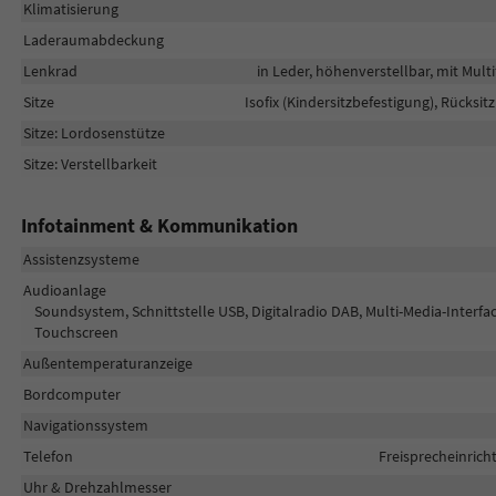
Klimatisierung
Laderaumabdeckung
Lenkrad
in Leder, höhenverstellbar, mit Mul
Sitze
Isofix (Kindersitzbefestigung), Rücksitz
Sitze: Lordosenstütze
Sitze: Verstellbarkeit
Infotainment & Kommunikation
Assistenzsysteme
Audioanlage
Soundsystem, Schnittstelle USB, Digitalradio DAB, Multi-Media-Interfac
Touchscreen
Außentemperaturanzeige
Bordcomputer
Navigationssystem
Telefon
Freisprecheinric
Uhr & Drehzahlmesser