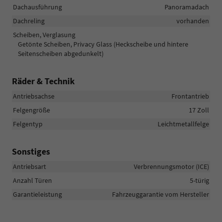
Dachausführung
Panoramadach
Dachreling
vorhanden
Scheiben, Verglasung
Getönte Scheiben, Privacy Glass (Heckscheibe und hintere
Seitenscheiben abgedunkelt)
Räder & Technik
Antriebsachse
Frontantrieb
Felgengröße
17 Zoll
Felgentyp
Leichtmetallfelge
Sonstiges
Antriebsart
Verbrennungsmotor (ICE)
Anzahl Türen
5-türig
Garantieleistung
Fahrzeuggarantie vom Hersteller