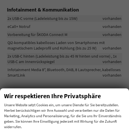
Infotainment & Kommunikation
2x USB-C vorne (Ladeleistung bis zu 15W)
vorhanden
eCall+ Notruf
vorhanden
Vorbereitung für ŠKODA Connect M
vorhanden
Qi2-kompatibles kabelloses Laden von Smartphones mit
magnetischem Ladeprofil und Kühlung (bis zu 25 W)
vorhanden
2x USB-C hinten (Ladeleistung bis zu 45 W hinten und vorne) , 1x
USB-C am Innenrückspiegel
vorhanden
Infotainment Media 8", Bluetooth, DAB, 8 Lautsprecher, kabelloses
SmartLink
vorhanden
Sicherheit & Assistenz
Wir respektieren Ihre Privatsphäre
Nebelscheinwerfer vorne
vorhanden
Unsere Website setzt Cookies ein, um unsere Dienste für Sie bereitzustellen.
Front Assist – Warnung und Bremsung bei drohender Kollision mit
Hierbei berücksichtigen wir Ihre Auswahl und verarbeiten nur die Daten für
Fahrzeugen, Fußgängern und Radfahrern
vorhanden
Marketing, Analytics und Personalisierung, für die Sie uns Ihr Einverständnis
geben. Sie können Ihre Einwilligung jederzeit mit Wirkung für die Zukunft
Spurassistent (Lane Assist)
vorhanden
widerrufen.