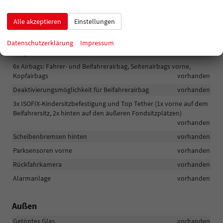
Parksensoren hinten
vorhanden
Verkehrszeichenerkennung
vorhanden
Alle akzeptieren
Einstellungen
Ablenkungserkennung und Müdigkeitserkennung mit
Fahrerüberwachung
vorhanden
Datenschutzerklärung
Impressum
Berganfahrassistent
vorhanden
6x Airbags: Fahrer- und Beifahrerairbag, Seitenairbags vorne,
Kopfairbags
vorhanden
Deaktivierungsmöglichkeit für Beifahrerairbag
vorhanden
3x ISOFIX-Kindersitzbefestigung und Top Tether (1x vorne auf dem
Beifahrersitz, 2x hinten auf den äußeren Fondsitzplätzen)
vorhanden
Scheibenbremsen hinten
vorhanden
Parksensoren vorne
vorhanden
Rückfahrkamera
vorhanden
Alarmanlage
vorhanden
Außen
Getöntes Glas
vorhanden