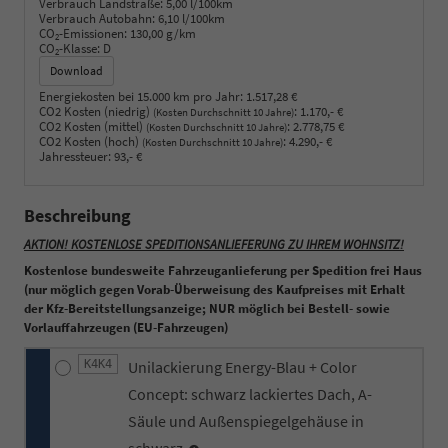
Verbrauch Landstraße:
5,00 l/100km
Verbrauch Autobahn:
6,10 l/100km
CO
-Emissionen:
130,00 g/km
2
CO
-Klasse:
D
2
Download
Energiekosten bei 15.000 km pro Jahr:
1.517,28 €
CO2 Kosten (niedrig)
:
1.170,- €
(Kosten Durchschnitt 10 Jahre)
CO2 Kosten (mittel)
:
2.778,75 €
(Kosten Durchschnitt 10 Jahre)
CO2 Kosten (hoch)
:
4.290,- €
(Kosten Durchschnitt 10 Jahre)
Jahressteuer:
93,- €
Beschreibung
AKTION! KOSTENLOSE SPEDITIONSANLIEFERUNG ZU IHREM WOHNSITZ!
Kostenlose bundesweite Fahrzeuganlieferung per Spedition frei Haus
(nur möglich gegen Vorab-Überweisung des Kaufpreises mit Erhalt
der Kfz-Bereitstellungsanzeige; NUR möglich bei Bestell- sowie
Vorlauffahrzeugen (EU-Fahrzeugen)
K4K4
Unilackierung Energy-Blau + Color
Concept: schwarz lackiertes Dach, A-
Säule und Außenspiegelgehäuse in
schwarz