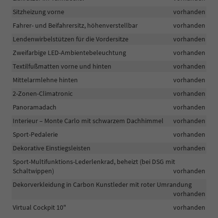
Sitzheizung vorne
vorhanden
Fahrer- und Beifahrersitz, höhenverstellbar
vorhanden
Lendenwirbelstützen für die Vordersitze
vorhanden
Zweifarbige LED-Ambientebeleuchtung
vorhanden
Textilfußmatten vorne und hinten
vorhanden
Mittelarmlehne hinten
vorhanden
2-Zonen-Climatronic
vorhanden
Panoramadach
vorhanden
Interieur – Monte Carlo mit schwarzem Dachhimmel
vorhanden
Sport-Pedalerie
vorhanden
Dekorative Einstiegsleisten
vorhanden
Sport-Multifunktions-Lederlenkrad, beheizt (bei DSG mit
Schaltwippen)
vorhanden
Dekorverkleidung in Carbon Kunstleder mit roter Umrandung
vorhanden
Virtual Cockpit 10"
vorhanden