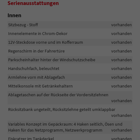
Serienausstattungen
Innen
Sitzbezug - Stoff
vorhanden
Innenelemente in Chrom-Dekor
vorhanden
12V-Steckdose vorne und im Kofferraum
vorhanden
Regenschirm in der Fahrertüre
vorhanden
Parkscheinhalter hinter der Windschutzscheibe
vorhanden
Handschuhfach, beleuchtet
vorhanden
Armlehne vorn mit Ablagefach
vorhanden
Mittelkonsole mit Getränkehaltern
vorhanden
Ablagetaschen auf der Rückseite der Vordersitzlehnen
vorhanden
Rücksitzbank ungeteilt, Rücksitzlehne geteilt umklappbar
vorhanden
Variables Konzept im Gepäckraum: 4 Haken seitlich, Ösen und
Haken für das Netzprogramm, Netzwerkprogramm
vorhanden
Eiskratzer im Tankdeckel
vorhanden