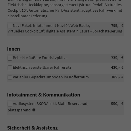
Elektrische Heckklappe, sensorgesteuert (Virtual Pedal), Virtuelles
Cockpit 10", Automatischer Park-Assistent, adaptives Fahrwerk mit
einstellbarer Federung
Navi-Paket: Infotainment Navi 9", Web Radio,
795,– €
Virtuelles Cockpit 10", digitale Assistentin Laura - Sprachsteuerung
Innen
Beheizte äußere Fondsitzplätze
235,– €
Elektrisch verstellbarer Fahrersitz
420,– €
Variabler Gepäckraumboden im Kofferraum
185,– €
Infotainment & Kommunikation
Audiosystem SKODA inkl. Stahl-Reserverad,
550,– €
(nur
platzsparend
i.V.
mit
Navigationssystem)
Sicherheit & Assistenz