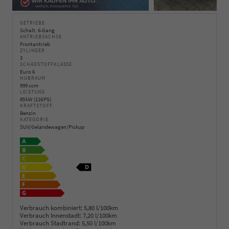
GETRIEBE
Schalt. 6-Gang
ANTRIEBSACHSE
Frontantrieb
ZYLINDER
3
SCHADSTOFFKLASSE
Euro 6
HUBRAUM
999 ccm
LEISTUNG
85 kW (116 PS)
KRAFTSTOFF
Benzin
KATEGORIE
SUV/Geländewagen/Pickup
Verbrauch kombiniert:
5,80 l/100km
Verbrauch Innenstadt:
7,20 l/100km
Verbrauch Stadtrand:
5,50 l/100km