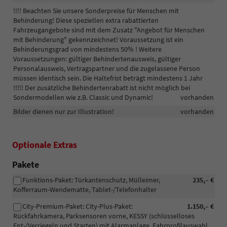
!!!! Beachten Sie unsere Sonderpreise für Menschen mit
Behinderung! Diese speziellen extra rabattierten
Fahrzeugangebote sind mit dem Zusatz "Angebot für Menschen
mit Behinderung" gekennzeichnet! Voraussetzung ist ein
Behinderungsgrad von mindestens 50% ! Weitere
Voraussetzungen: gültiger Behindertenausweis, gültiger
Personalausweis, Vertragspartner und die zugelassene Person
müssen identisch sein. Die Haltefrist beträgt mindestens 1 Jahr
!!!!! Der zusätzliche Behindertenrabatt ist nicht möglich bei
Sondermodellen wie z.B. Classic und Dynamic!
vorhanden
Bilder dienen nur zur Illustration!
vorhanden
Optionale Extras
Pakete
Funktions-Paket: Türkantenschutz, Mülleimer,
235,– €
Kofferraum-Wendematte, Tablet-/Telefonhalter
City-Premium-Paket: City-Plus-Paket:
1.150,– €
Rückfahrkamera, Parksensoren vorne, KESSY (schlüsselloses
Ent-/Verriegeln und Starten) mit Alarmanlage, Fahrprofilauswahl,