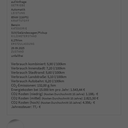
auf Anfrage
GETRIEBE
Automatik
LEISTUNG
85 kW (116 PS)
KRAFTSTOFF
Benzin
KATEGORIE
SUV/Geländewagen/Pickup
KILOMETERSTAND
6.279 km
ERSTZULASSUNG
29.09.2025
ZUSTAND
unfallfrei
Verbrauch kombiniert:
5,90 l/100km
Verbrauch Innenstadt:
7,20 l/100km
Verbrauch Stadtrand:
5,60 l/100km
Verbrauch Landstraße:
5,10 l/100km
Verbrauch Autobahn:
6,20 l/100km
CO
-Emissionen:
132,00 g/km
2
Energiekosten bei 15.000 km pro Jahr:
1.543,44 €
CO2 Kosten (niedrig)
:
1.188,- €
(Kosten Durchschnitt 10 Jahre)
CO2 Kosten (mittel)
:
2.821,50 €
(Kosten Durchschnitt 10 Jahre)
CO2 Kosten (hoch)
:
4.356,- €
(Kosten Durchschnitt 10 Jahre)
Jahressteuer:
77,- €