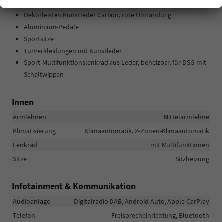
Fußmatten vorne und hinten
Dekorleisten Kunstleder Carbon, rote Umrandung
Aluminium-Pedale
Sportsitze
Türverkleidungen mit Kunstleder
Sport-Multifunktionslenkrad aus Leder, beheizbar, für DSG mit
Schaltwippen
Innen
Armlehnen
Mittelarmlehne
Klimatisierung
Klimaautomatik, 2-Zonen-Klimaautomatik
Lenkrad
mit Multifunktionen
Sitze
Sitzheizung
Infotainment & Kommunikation
Audioanlage
Digitalradio DAB, Android Auto, Apple CarPlay
Telefon
Freisprecheinrichtung, Bluetooth