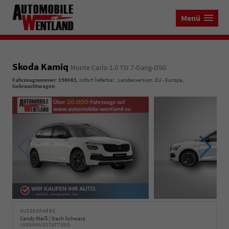
Menü
Skoda Kamiq
Monte Carlo 1.0 TSI 7-Gang-DSG
Fahrzeugnummer
:
198081
,
sofort lieferbar
, Landesversion: EU - Europa,
Gebrauchtwagen
AUSSENFARBE
Candy Weiß / Dach Schwarz
INNENAUSSTATTUNG