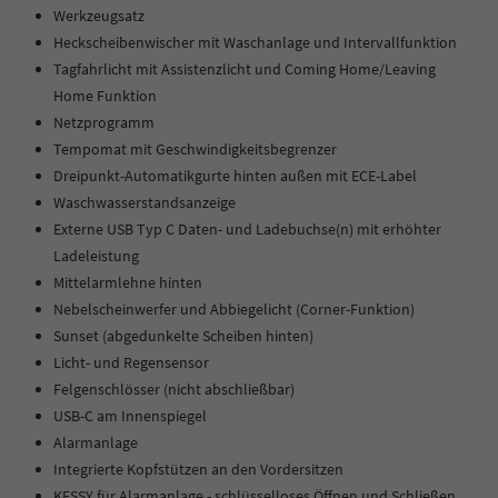
Werkzeugsatz
Heckscheibenwischer mit Waschanlage und Intervallfunktion
Tagfahrlicht mit Assistenzlicht und Coming Home/Leaving
Home Funktion
Netzprogramm
Tempomat mit Geschwindigkeitsbegrenzer
Dreipunkt-Automatikgurte hinten außen mit ECE-Label
Waschwasserstandsanzeige
Externe USB Typ C Daten- und Ladebuchse(n) mit erhöhter
Ladeleistung
Mittelarmlehne hinten
Nebelscheinwerfer und Abbiegelicht (Corner-Funktion)
Sunset (abgedunkelte Scheiben hinten)
Licht- und Regensensor
Felgenschlösser (nicht abschließbar)
USB-C am Innenspiegel
Alarmanlage
Integrierte Kopfstützen an den Vordersitzen
KESSY für Alarmanlage - schlüsselloses Öffnen und Schließen