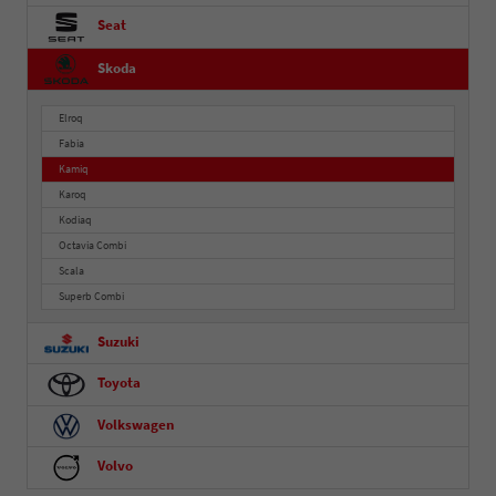
Seat
Skoda
Elroq
Fabia
Kamiq
Karoq
Kodiaq
Octavia Combi
Scala
Superb Combi
Suzuki
Toyota
Volkswagen
Volvo