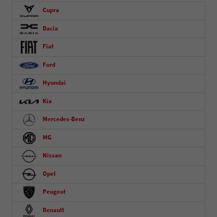
Cupra
Dacia
Fiat
Ford
Hyundai
Kia
Mercedes-Benz
MG
Nissan
Opel
Peugeot
Renault