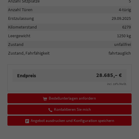
Anzahl Sitzplätze
5
Anzahl Türen
4-türig
Erstzulassung
29.09.2025
Kilometerstand
6279
Leergewicht
1250 kg
Zustand
unfallfrei
Zustand, Fahrfähigkeit
fahrtauglich
28.685,– €
Endpreis
incl. 19% MwSt.
Bestellunterlagen anfordern
Kontaktieren Sie mich
Angebot ausdrucken und Konfiguration speichern