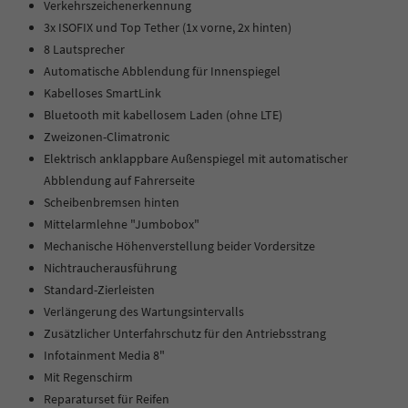
Verkehrszeichenerkennung
3x ISOFIX und Top Tether (1x vorne, 2x hinten)
8 Lautsprecher
Automatische Abblendung für Innenspiegel
Kabelloses SmartLink
Bluetooth mit kabellosem Laden (ohne LTE)
Zweizonen-Climatronic
Elektrisch anklappbare Außenspiegel mit automatischer
Abblendung auf Fahrerseite
Scheibenbremsen hinten
Mittelarmlehne "Jumbobox"
Mechanische Höhenverstellung beider Vordersitze
Nichtraucherausführung
Standard-Zierleisten
Verlängerung des Wartungsintervalls
Zusätzlicher Unterfahrschutz für den Antriebsstrang
Infotainment Media 8"
Mit Regenschirm
Reparaturset für Reifen