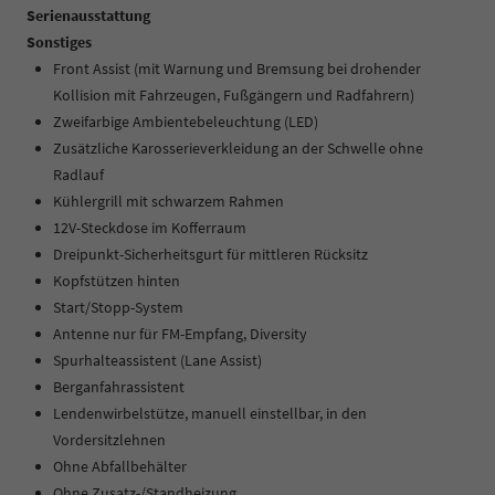
Serienausstattung
Sonstiges
Front Assist (mit Warnung und Bremsung bei drohender
Kollision mit Fahrzeugen, Fußgängern und Radfahrern)
Zweifarbige Ambientebeleuchtung (LED)
Zusätzliche Karosserieverkleidung an der Schwelle ohne
Radlauf
Kühlergrill mit schwarzem Rahmen
12V-Steckdose im Kofferraum
Dreipunkt-Sicherheitsgurt für mittleren Rücksitz
Kopfstützen hinten
Start/Stopp-System
Antenne nur für FM-Empfang, Diversity
Spurhalteassistent (Lane Assist)
Berganfahrassistent
Lendenwirbelstütze, manuell einstellbar, in den
Vordersitzlehnen
Ohne Abfallbehälter
Ohne Zusatz-/Standheizung