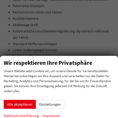
Panorama-Glasdach
Parksensoren vorne und hinten
Rückfahrkamera
Sitzbezüge Stoff
Automatische Leuchtweitenregulierung (dynamisch während
der Fahrt)
Standard-Kofferraumklappe
Linker Außenspiegel konvex
Rechter Außenspiegel konvex
Wir respektieren Ihre Privatsphäre
Matrix-LED-Scheinwerfer
LED-Rückleuchten, animierter Blinker, spezielles Design
Unsere Website setzt Cookies ein, um unsere Dienste für Sie bereitzustellen.
Kajam 17" schwarz poliert mit Aero-Abdeckungen
Hierbei berücksichtigen wir Ihre Auswahl und verarbeiten nur die Daten für
Marketing, Analytics und Personalisierung, für die Sie uns Ihr Einverständnis
Radkappe mittig
geben. Sie können Ihre Einwilligung jederzeit mit Wirkung für die Zukunft
Stoßfänger in Wagenfarbe
widerrufen.
Emblem-Set
Rollwiderstandsoptimierte Reifen 205/55 R17 91V
Alle akzeptieren
Einstellungen
Schwarz lackiertes Dach
Schaltknauf/-griff aus Leder
Datenschutzerklärung
Impressum