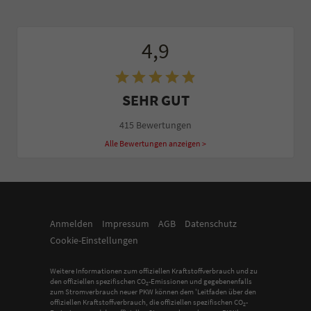
4,9
SEHR GUT
415 Bewertungen
Alle Bewertungen anzeigen >
Anmelden
Impressum
AGB
Datenschutz
Cookie-Einstellungen
Weitere Informationen zum offiziellen Kraftstoffverbrauch und zu
den offiziellen spezifischen CO
-Emissionen und gegebenenfalls
2
zum Stromverbrauch neuer PKW können dem 'Leitfaden über den
offiziellen Kraftstoffverbrauch, die offiziellen spezifischen CO
-
2