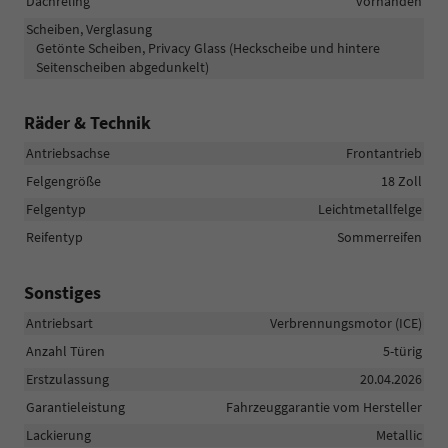
Dachreling
vorhanden
Scheiben, Verglasung
Getönte Scheiben, Privacy Glass (Heckscheibe und hintere
Seitenscheiben abgedunkelt)
Räder & Technik
Antriebsachse
Frontantrieb
Felgengröße
18 Zoll
Felgentyp
Leichtmetallfelge
Reifentyp
Sommerreifen
Sonstiges
Antriebsart
Verbrennungsmotor (ICE)
Anzahl Türen
5-türig
Erstzulassung
20.04.2026
Garantieleistung
Fahrzeuggarantie vom Hersteller
Lackierung
Metallic