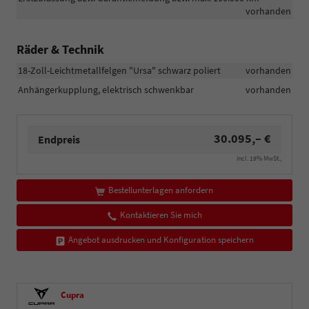
vorhanden
Räder & Technik
18-Zoll-Leichtmetallfelgen "Ursa" schwarz poliert
vorhanden
Anhängerkupplung, elektrisch schwenkbar
vorhanden
30.095,– €
Endpreis
incl. 19% MwSt.,
Bestellunterlagen anfordern
Kontaktieren Sie mich
Angebot ausdrucken und Konfiguration speichern
Cupra