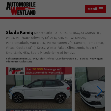
Menü
Skoda Kamiq
Monte Carlo 1.5 TSI 150PS DSG, 5J GARANTIE,
WEISS-MET/Dach schwarz, 18" ALU, AHK SCHWENKBAR,
Panoramadach, Matrix-LED, Parksensoren v/h, Kamera, Tempomat,
Virtual Cockpit (8"!!), Kessy, Winter-Paket, Climatronic, Radio 8",
SmartLink, NSW, Sport-M-Lederlenkrad beheizt
Fahrzeugnummer
:
207941
,
sofort lieferbar
, Landesversion: EU - Europa,
Neuwagen
mit Kurzzeitzulassung