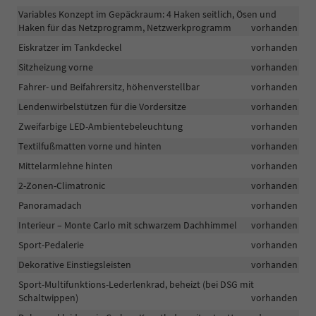
Variables Konzept im Gepäckraum: 4 Haken seitlich, Ösen und
Haken für das Netzprogramm, Netzwerkprogramm
vorhanden
Eiskratzer im Tankdeckel
vorhanden
Sitzheizung vorne
vorhanden
Fahrer- und Beifahrersitz, höhenverstellbar
vorhanden
Lendenwirbelstützen für die Vordersitze
vorhanden
Zweifarbige LED-Ambientebeleuchtung
vorhanden
Textilfußmatten vorne und hinten
vorhanden
Mittelarmlehne hinten
vorhanden
2-Zonen-Climatronic
vorhanden
Panoramadach
vorhanden
Interieur – Monte Carlo mit schwarzem Dachhimmel
vorhanden
Sport-Pedalerie
vorhanden
Dekorative Einstiegsleisten
vorhanden
Sport-Multifunktions-Lederlenkrad, beheizt (bei DSG mit
Schaltwippen)
vorhanden