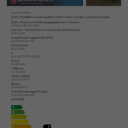
AUSSENFARBE
2Y2Y
Perleffekt-Lackierung Moon-Weiß + Color Concept: schwarz lackiertes
Dach, A-Säule und Außenspiegelgehäuse in schwarz
INNENAUSSTATTUNG
Interieur – Monte Carlo mit schwarzem Dachhimmel
GETRIEBE
Doppelkupplungsgetriebe (DSG)
ANTRIEBSACHSE
Frontantrieb
ZYLINDER
4
SCHADSTOFFKLASSE
Euro 6
HUBRAUM
1.498 ccm
LEISTUNG
110 kW (150 PS)
KRAFTSTOFF
Benzin
KATEGORIE
SUV/Geländewagen/Pickup
ERSTZULASSUNG
20.04.2026