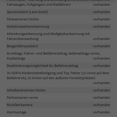
Fahrzeugen, Fußgängern und Radfahrern
vorhanden
Spurassistent (Lane Assist)
vorhanden
Parksensoren hinten
vorhanden
Verkehrszeichenerkennung
vorhanden
Ablenkungserkennung und Müdigkeitserkennung mit
Fahrerüberwachung
vorhanden
Berganfahrassistent
vorhanden
6x Airbags: Fahrer- und Beifahrerairbag, Seitenairbags vorne,
Kopfairbags
vorhanden
Deaktivierungsmöglichkeit für Beifahrerairbag
vorhanden
3x ISOFIX-Kindersitzbefestigung und Top Tether (1x vorne auf dem
Beifahrersitz, 2x hinten auf den äußeren Fondsitzplätzen)
vorhanden
Scheibenbremsen hinten
vorhanden
Parksensoren vorne
vorhanden
Rückfahrkamera
vorhanden
Alarmanlage
vorhanden