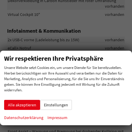
Dekorverkleidung in Carbon Kunstleder mit roter Umrandung
vorhanden
Virtual Cockpit 10"
vorhanden
Infotainment & Kommunikation
2x USB-C vorne (Ladeleistung bis zu 15W)
vorhanden
eCall+ Notruf
vorhanden
Vorbereitung für ŠKODA Connect M
vorhanden
Wir respektieren Ihre Privatsphäre
Qi2-kompatibles kabelloses Laden von Smartphones mit
Unsere Website setzt Cookies ein, um unsere Dienste für Sie bereitzustellen.
magnetischem Ladeprofil und Kühlung (bis zu 25 W)
vorhanden
Hierbei berücksichtigen wir Ihre Auswahl und verarbeiten nur die Daten für
2x USB-C hinten (Ladeleistung bis zu 45 W hinten und vorne) , 1x
Marketing, Analytics und Personalisierung, für die Sie uns Ihr Einverständnis
USB-C am Innenrückspiegel
vorhanden
geben. Sie können Ihre Einwilligung jederzeit mit Wirkung für die Zukunft
widerrufen.
Infotainment Media 8", Bluetooth, DAB, 8 Lautsprecher, kabelloses
SmartLink
vorhanden
Alle akzeptieren
Einstellungen
Sicherheit & Assistenz
Datenschutzerklärung
Impressum
Nebelscheinwerfer vorne
vorhanden
Front Assist – Warnung und Bremsung bei drohender Kollision mit