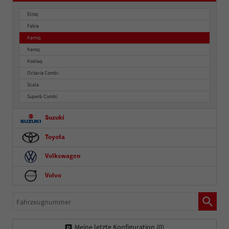
Elroq
Fabia
Kamiq
Karoq
Kodiaq
Octavia Combi
Scala
Superb Combi
Suzuki
Toyota
Volkswagen
Volvo
Fahrzeugnummer
Meine letzte Konfiguration (
0
)