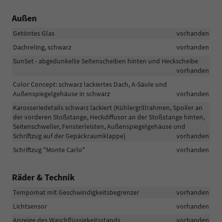
Außen
Getöntes Glas
vorhanden
Dachreling, schwarz
vorhanden
SunSet - abgedunkelte Seitenscheiben hinten und Heckscheibe
vorhanden
Color Concept: schwarz lackiertes Dach, A-Säule und
Außenspiegelgehäuse in schwarz
vorhanden
Karosseriedetails schwarz lackiert (Kühlergrillrahmen, Spoiler an
der vorderen Stoßstange, Heckdiffusor an der Stoßstange hinten,
Seitenschweller, Fensterleisten, Außenspiegelgehäuse und
Schriftzug auf der Gepäckraumklappe)
vorhanden
Schriftzug "Monte Carlo"
vorhanden
Räder & Technik
Tempomat mit Geschwindigkeitsbegrenzer
vorhanden
Lichtsensor
vorhanden
Anzeige des Waschflüssigkeitsstands
vorhanden