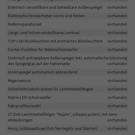
Elektrisch verstellbare und beheizbare Außenspiegel
vorhanden
Elektrische Fensterheber vorne und hinten
vorhanden
Reifenreparaturset
vorhanden
Längs- und höhenverstellbares Lenkrad
vorhanden
TOP-LED-Rückleuchten mit animierten Blinkleuchten
vorhanden
Corner-Funktion für Nebelscheinwerfer
vorhanden
Elektrisch anklappbare Außenspiegel inkl. automatische Dimmung
des Spiegelglas auf der Fahrerseite
vorhanden
Innenspiegel automatisch abblendend
vorhanden
Regensensor
vorhanden
Sicherheitsradschrauben für Leichtmetallfelgen
vorhanden
Matrix-LED-Scheinwerfer
vorhanden
Fahrprofilauswahl
vorhanden
17-Zoll-Leichtmetallfelgen "Kajam", schwarz poliert, mit Aero-
Abdeckungen
vorhanden
Kessy (schlüsselloses Ent-/Verriegeln und Starten)
vorhanden