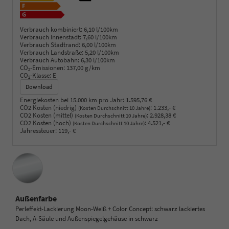
Verbrauch kombiniert:
6,10 l/100km
Verbrauch Innenstadt:
7,60 l/100km
Verbrauch Stadtrand:
6,00 l/100km
Verbrauch Landstraße:
5,20 l/100km
Verbrauch Autobahn:
6,30 l/100km
CO
-Emissionen:
137,00 g/km
2
CO
-Klasse:
E
2
Download
Energiekosten bei 15.000 km pro Jahr:
1.595,76 €
CO2 Kosten (niedrig)
:
1.233,- €
(Kosten Durchschnitt 10 Jahre)
CO2 Kosten (mittel)
:
2.928,38 €
(Kosten Durchschnitt 10 Jahre)
CO2 Kosten (hoch)
:
4.521,- €
(Kosten Durchschnitt 10 Jahre)
Jahressteuer:
119,- €
Außenfarbe
Perleffekt-Lackierung Moon-Weiß + Color Concept: schwarz lackiertes
Dach, A-Säule und Außenspiegelgehäuse in schwarz