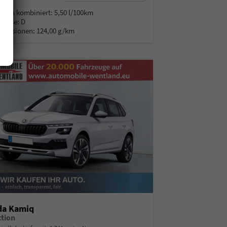
% MwSt.
auch kombiniert:
5,50 l/100km
Klasse:
D
Emissionen:
124,00 g/km
da Kamiq
ction