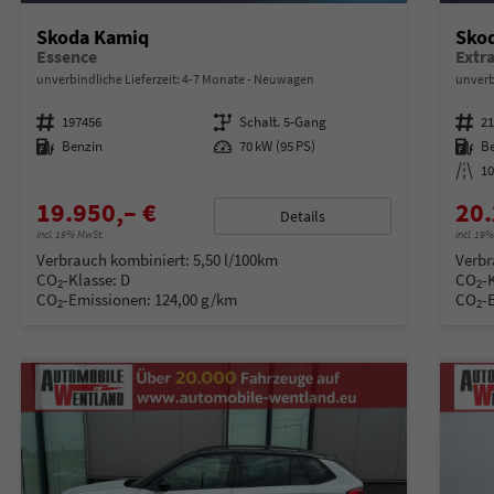
Skoda Kamiq
Sko
Essence
unverbindliche Lieferzeit: 4-7 Monate
Neuwagen
unverb
Fahrzeugnummer
197456
Getriebe
Schalt. 5-Gang
Fahrzeugnummer
2
Kraftstoff
Benzin
Leistung
70 kW (95 PS)
Kraftstoff
B
Kilometerstand
1
19.950,– €
20.
Details
incl. 19% MwSt.
incl. 19
Verbrauch kombiniert:
5,50 l/100km
Verbr
CO
-Klasse:
D
CO
-
2
2
CO
-Emissionen:
124,00 g/km
CO
-
2
2