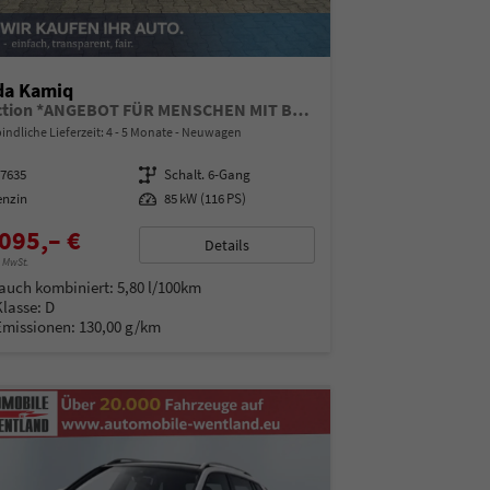
da Kamiq
Selection *ANGEBOT FÜR MENSCHEN MIT BEHINDERUNG AB 50%! 1.0 TSI 115PS, Klimaanlage, Sitzheizung, Parksensoren hinten, LED-Scheinwerfer, Tempomat, Infotainment 8", Virtual Cockpit Nebelscheinwerfer, Dachreling
indliche Lieferzeit: 4 - 5 Monate
Neuwagen
97635
Getriebe
Schalt. 6-Gang
enzin
Leistung
85 kW (116 PS)
095,– €
Details
% MwSt.
auch kombiniert:
5,80 l/100km
Klasse:
D
Emissionen:
130,00 g/km