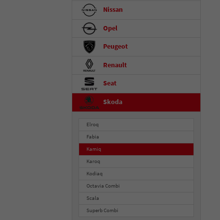
Nissan
Opel
Peugeot
Renault
Seat
Skoda
Elroq
Fabia
Kamiq
Karoq
Kodiaq
Octavia Combi
Scala
Superb Combi