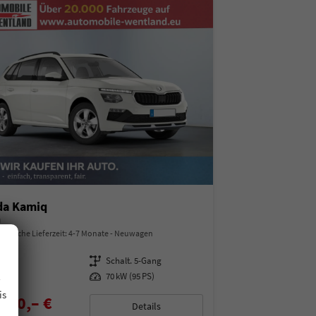
da Kamiq
a
indliche Lieferzeit: 4-7 Monate
Neuwagen
97487
Getriebe
Schalt. 5-Gang
.
enzin
Leistung
70 kW (95 PS)
is
850,– €
Details