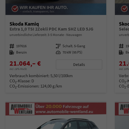
Skoda Kamiq
Sko
Extra 1,0 TSI 2Zokli PDC Kam SHZ LED 5JG
unverbindliche Lieferzeit: 3-5 Monate
Neuwagen
unverb
Fahrzeugnummer
197616
Getriebe
Schalt. 5-Gang
Fahrzeugnummer
1
Kraftstoff
Benzin
Leistung
70 kW (95 PS)
Kraftstoff
B
21.064,– €
21.
Details
incl. 19% MwSt.
incl. 19
Verbrauch kombiniert:
5,50 l/100km
Verbr
CO
-Klasse:
D
CO
-
2
2
CO
-Emissionen:
124,00 g/km
CO
-
2
2