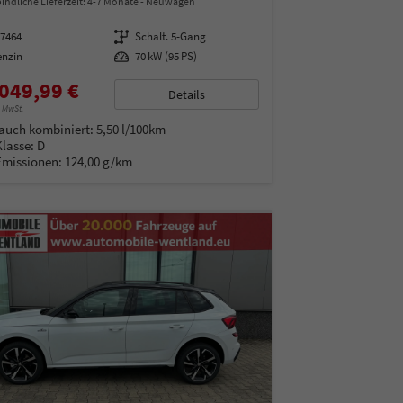
indliche Lieferzeit: 4-7 Monate
Neuwagen
97464
Getriebe
Schalt. 5-Gang
enzin
Leistung
70 kW (95 PS)
049,99 €
Details
% MwSt.
auch kombiniert:
5,50 l/100km
Klasse:
D
Emissionen:
124,00 g/km