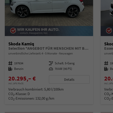
Skoda Kamiq
Sko
Selection *ANGEBOT FÜR MENSCHEN MIT BEHINDERUNG AB 50%! 1.0 TSI 95PS, Klimaanlage, Sitzheizung, Parksensoren hinten, LED-Scheinwerfer, Tempomat, Infotainment 8", Virtual Cockpit Nebelscheinwerfer, Dachreling
Esse
unverbindliche Lieferzeit: 4 - 5 Monate
Neuwagen
unverb
Fahrzeugnummer
197634
Getriebe
Schalt. 5-Gang
Fahrzeugnummer
1
Kraftstoff
Benzin
Leistung
70 kW (95 PS)
Kraftstoff
B
20.295,– €
20.
Details
incl. 19% MwSt.
incl. 19
Verbrauch kombiniert:
5,80 l/100km
Verbr
CO
-Klasse:
D
CO
-
2
2
CO
-Emissionen:
132,00 g/km
CO
-
2
2