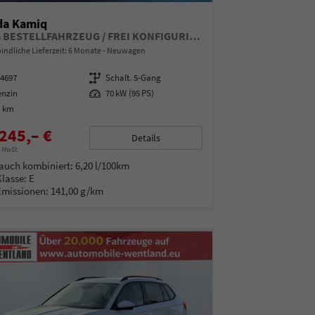
da Kamiq
Extra BESTELLFAHRZEUG / FREI KONFIGURIERBAR
indliche Lieferzeit:
6 Monate
Neuwagen
14697
Getriebe
Schalt. 5-Gang
enzin
Leistung
70 kW (95 PS)
0 km
245,– €
Details
% MwSt.
auch kombiniert:
6,20 l/100km
Klasse:
E
Emissionen:
141,00 g/km