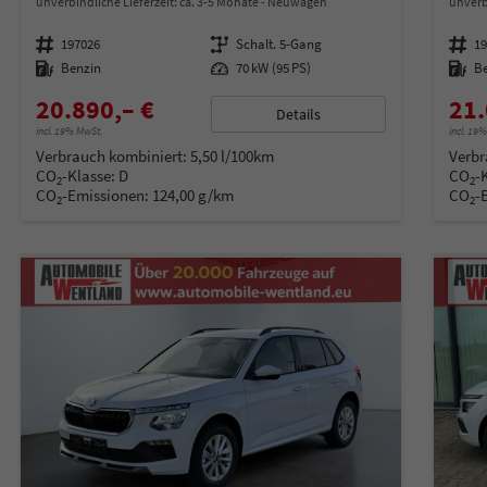
unverbindliche Lieferzeit: ca. 3-5 Monate
Neuwagen
unverb
Fahrzeugnummer
197026
Getriebe
Schalt. 5-Gang
Fahrzeugnummer
1
Kraftstoff
Benzin
Leistung
70 kW (95 PS)
Kraftstoff
B
20.890,– €
21.
Details
incl. 19% MwSt.
incl. 19
Verbrauch kombiniert:
5,50 l/100km
Verbr
CO
-Klasse:
D
CO
-
2
2
CO
-Emissionen:
124,00 g/km
CO
-
2
2