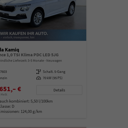
da Kamiq
nce 1,0 TSI Klima PDC LED 5JG
indliche Lieferzeit: 3-5 Monate
Neuwagen
97603
Getriebe
Schalt. 5-Gang
enzin
Leistung
70 kW (95 PS)
651,– €
Details
% MwSt.
auch kombiniert:
5,50 l/100km
Klasse:
D
Emissionen:
124,00 g/km