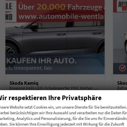
Skoda Kamiq
Sko
Essence Voll-LED-Scheinwerfer PDC hinten Klima
Extr
unverbindliche Lieferzeit:
6 Monate
Neuwagen mit Tageszulassung
unverb
ir respektieren Ihre Privatsphäre
Fahrzeugnummer
196911
Getriebe
Schalt. 5-Gang
Fahrzeugnummer
1
nsere Website setzt Cookies ein, um unsere Dienste für Sie bereitzustellen
Kraftstoff
Benzin
Leistung
70 kW (95 PS)
Kraftstoff
B
ierbei berücksichtigen wir Ihre Auswahl und verarbeiten nur die Daten für
arketing, Analytics und Personalisierung, für die Sie uns Ihr Einverständn
20.780,– €
20.
Details
eben. Sie können Ihre Einwilligung jederzeit mit Wirkung für die Zukunft