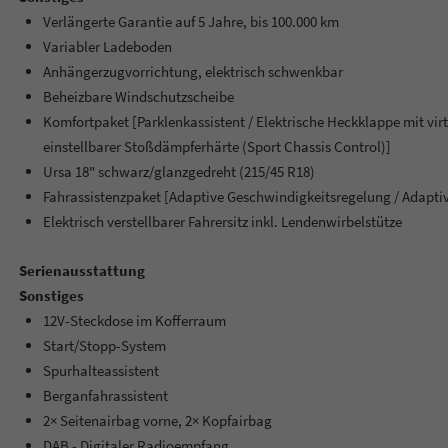
Verlängerte Garantie auf 5 Jahre, bis 100.000 km
Variabler Ladeboden
Anhängerzugvorrichtung, elektrisch schwenkbar
Beheizbare Windschutzscheibe
Komfortpaket [Parklenkassistent / Elektrische Heckklappe mit vi
einstellbarer Stoßdämpferhärte (Sport Chassis Control)]
Ursa 18" schwarz/glanzgedreht (215/45 R18)
Fahrassistenzpaket [Adaptive Geschwindigkeitsregelung / Adapti
Elektrisch verstellbarer Fahrersitz inkl. Lendenwirbelstütze
Serienausstattung
Sonstiges
12V-Steckdose im Kofferraum
Start/Stopp-System
Spurhalteassistent
Berganfahrassistent
2× Seitenairbag vorne, 2× Kopfairbag
DAB - Digitaler Radioempfang