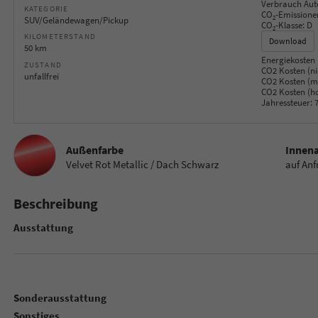
Verbrauch Aut
KATEGORIE
CO
-Emissione
2
SUV/Geländewagen/Pickup
CO
-Klasse:
D
2
KILOMETERSTAND
Download
50 km
Energiekosten 
ZUSTAND
CO2 Kosten (ni
unfallfrei
CO2 Kosten (mi
CO2 Kosten (h
Jahressteuer:
7
Außenfarbe
Innen
Velvet Rot Metallic / Dach Schwarz
auf Anf
Beschreibung
Ausstattung
Sonderausstattung
Sonstiges