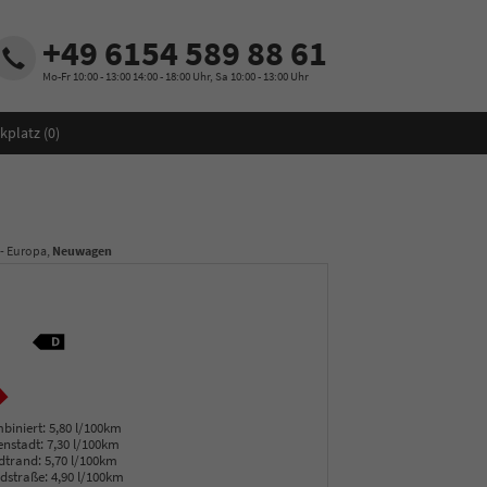
+49 6154 589 88 61
Mo-Fr 10:00 - 13:00 14:00 - 18:00 Uhr, Sa 10:00 - 13:00 Uhr
kplatz (
0
)
 - Europa,
Neuwagen
biniert:
5,80 l/100km
enstadt:
7,30 l/100km
dtrand:
5,70 l/100km
dstraße:
4,90 l/100km