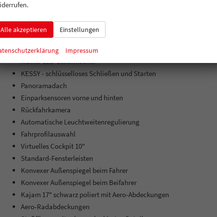
Eiskratzer im Tankdeckel
iderrufen.
Vorbereitung für Škoda Connect M Dienste
Einton-Sirene
Alle akzeptieren
Einstellungen
USB-C am Innenspiegel
Alarmanlage
atenschutzerklärung
Impressum
Matrix-LED-Scheinwerfer
KESSY - schlüsselloses Schließen und Starten
Panoramadach
Einparksensoren vorne und hinten
Rückfahrkamera
Automatische Leuchtweitenregulierung
Fahrprofilauswahl
Virtuelles Cockpit 10"
Standard-Fensterleisten
Konvexer Außenspiegel beim Fahrer
Konvexer Außenspiegel beim Beifahrer
Kajam 17" schwarz poliert mit Aero-Abdeckungen
Aero-Radabdeckungen