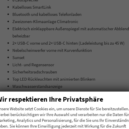
Kabelloses SmartLink
Bluetooth und kabelloses Telefonladen
Zweizonen-Klimaanlage Climatronic
Elektrisch einklappbare Außenspiegel mit automatischer Abblendu
beheizbar
2× USB-C vorne und 2× USB-C hinten (Ladeleistung bis zu 45 W)
Nebelscheinwerfer vorne mit Kurvenfunktion
Sunset
Licht- und Regensensor
Sicherheitsradschrauben
Top LED Rückleuchten mit animierten Blinkern
Waschwasserstandsanzeige
Cargo-Elemente
ir respektieren Ihre Privatsphäre
Beheizbare Vordersitze
Ablagefach vor dem Beifahrer
nsere Website setzt Cookies ein, um unsere Dienste für Sie bereitzustellen
ierbei berücksichtigen wir Ihre Auswahl und verarbeiten nur die Daten für
Front Assist - mit Warnung und Bremsung bei drohender Kollisio
arketing, Analytics und Personalisierung, für die Sie uns Ihr Einverständn
Parkticket-Halter an der Windschutzscheibe
eben. Sie können Ihre Einwilligung jederzeit mit Wirkung für die Zukunft