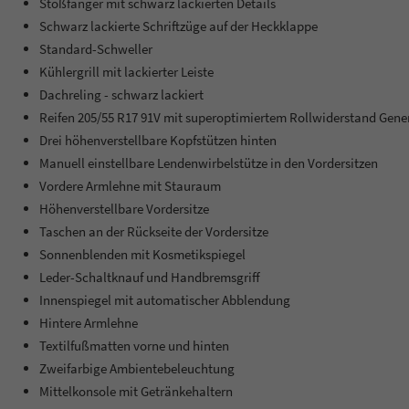
Stoßfänger mit schwarz lackierten Details
Schwarz lackierte Schriftzüge auf der Heckklappe
Standard-Schweller
Kühlergrill mit lackierter Leiste
Dachreling - schwarz lackiert
Reifen 205/55 R17 91V mit superoptimiertem Rollwiderstand Gene
Drei höhenverstellbare Kopfstützen hinten
Manuell einstellbare Lendenwirbelstütze in den Vordersitzen
Vordere Armlehne mit Stauraum
Höhenverstellbare Vordersitze
Taschen an der Rückseite der Vordersitze
Sonnenblenden mit Kosmetikspiegel
Leder-Schaltknauf und Handbremsgriff
Innenspiegel mit automatischer Abblendung
Hintere Armlehne
Textilfußmatten vorne und hinten
Zweifarbige Ambientebeleuchtung
Mittelkonsole mit Getränkehaltern