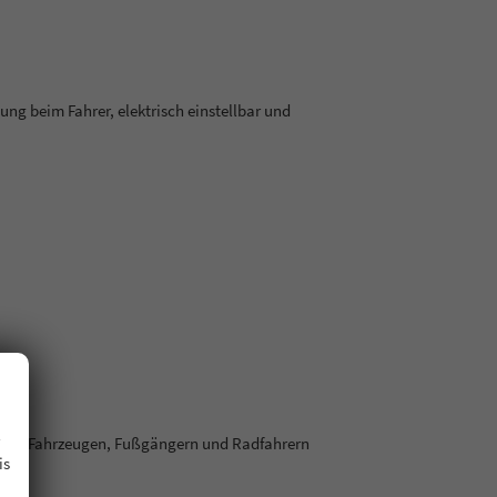
ng beim Fahrer, elektrisch einstellbar und
.
n mit Fahrzeugen, Fußgängern und Radfahrern
is