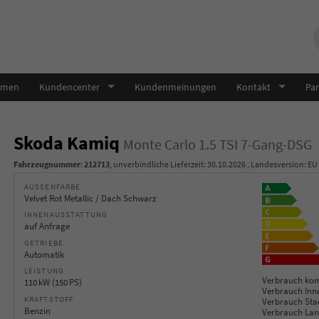
hmen
Kundencenter
Kundenmeinungen
Kontakt
Par
Skoda Kamiq
Monte Carlo 1.5 TSI 7-Gang-DSG
Fahrzeugnummer
:
212713
, unverbindliche Lieferzeit:
30.10.2026
, Landesversion: EU
AUSSENFARBE
Velvet Rot Metallic / Dach Schwarz
INNENAUSSTATTUNG
auf Anfrage
GETRIEBE
Automatik
LEISTUNG
Verbrauch kom
110 kW (150 PS)
Verbrauch Inn
KRAFTSTOFF
Verbrauch Sta
Benzin
Verbrauch Lan