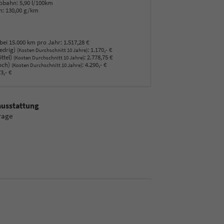
obahn:
5,90 l/100km
n:
130,00 g/km
bei 15.000 km pro Jahr:
1.517,28 €
edrig)
:
1.170,- €
(Kosten Durchschnitt 10 Jahre)
ttel)
:
2.778,75 €
(Kosten Durchschnitt 10 Jahre)
och)
:
4.290,- €
(Kosten Durchschnitt 10 Jahre)
3,- €
ausstattung
rage