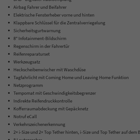
Airbag Fahrer und Beifahrer
Elektrische Fensterheber vorne und hinten
Klappbare Schlüssel für die Zentralverriegelung
Sicherheitsgurtwarnung
8" Infotainment-Bildschirm
Regenschirm in der Fahrertür
Reifenreparaturset
Werkzeugsatz
Heckscheibenwischer mit Waschdüse
Tagfahrlicht mit Coming Home und Leaving Home Funktion
Netzprogramm
Tempomat mit Geschwindigkeitsbegrenzer
Indirekte Reifendruckkontrolle
Kofferraumabdeckung mit Gepäcknetz
Notruf eCall
Verkehrszeichenerkennung
2× i-Size und 2× Top Tether hinten, i-Size und Top Tether auf dem B
8 Lautsprecher