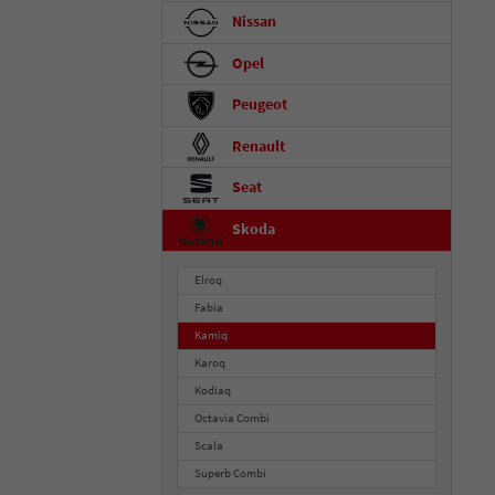
Nissan
Opel
Peugeot
Renault
Seat
Skoda
Elroq
Fabia
Kamiq
Karoq
Kodiaq
Octavia Combi
Scala
Superb Combi