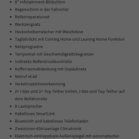
8" Infotainment-Bildschirm
Regenschirm in der Fahrertür
Reifenreparaturset
Werkzeugsatz
Heckscheibenwischer mit Waschdüse
Tagfahrlicht mit Coming Home und Leaving Home Funktion
Netzprogramm
Tempomat mit Geschwindigkeitsbegrenzer
Indirekte Reifendruckkontrolle
Kofferraumabdeckung mit Gepäcknetz
Notruf eCall
Verkehrszeichenerkennung
2× i-Size und 2× Top Tether hinten, i-Size und Top Tether auf
dem Beifahrersitz
8 Lautsprecher
Kabelloses SmartLink
Bluetooth und kabelloses Telefonladen
Zweizonen-Klimaanlage Climatronic
Elektrisch einklappbare Außenspiegel mit automatischer