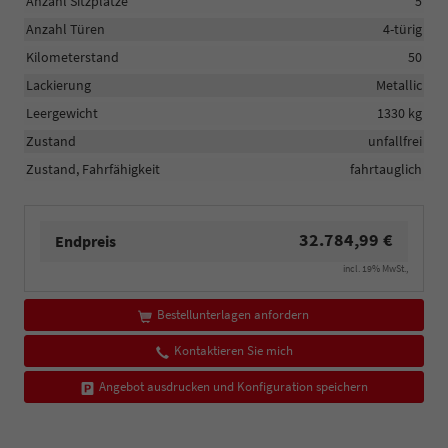
Anzahl Sitzplätze
5
Anzahl Türen
4-türig
Kilometerstand
50
Lackierung
Metallic
Leergewicht
1330 kg
Zustand
unfallfrei
Zustand, Fahrfähigkeit
fahrtauglich
32.784,99 €
Endpreis
incl. 19% MwSt.,
Bestellunterlagen anfordern
Kontaktieren Sie mich
Angebot ausdrucken und Konfiguration speichern