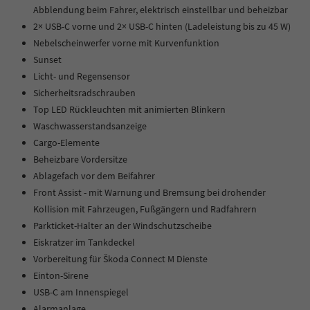
Abblendung beim Fahrer, elektrisch einstellbar und beheizbar
2× USB-C vorne und 2× USB-C hinten (Ladeleistung bis zu 45 W)
Nebelscheinwerfer vorne mit Kurvenfunktion
Sunset
Licht- und Regensensor
Sicherheitsradschrauben
Top LED Rückleuchten mit animierten Blinkern
Waschwasserstandsanzeige
Cargo-Elemente
Beheizbare Vordersitze
Ablagefach vor dem Beifahrer
Front Assist - mit Warnung und Bremsung bei drohender
Kollision mit Fahrzeugen, Fußgängern und Radfahrern
Parkticket-Halter an der Windschutzscheibe
Eiskratzer im Tankdeckel
Vorbereitung für Škoda Connect M Dienste
Einton-Sirene
USB-C am Innenspiegel
Alarmanlage