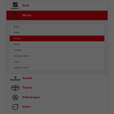
Seat
Skoda
Elroq
Fabia
Kamiq
Karoq
Kodiaq
Octavia Combi
Scala
Superb Combi
Suzuki
Toyota
Volkswagen
Volvo