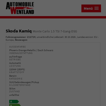
Menü
Skoda Kamiq
Monte Carlo 1.5 TSI 7-Gang-DSG
Fahrzeugnummer
:
212714
, unverbindliche Lieferzeit:
30.10.2026
, Landesversion: EU -
Europa,
Neuwagen
AUSSENFARBE
Phoenix Orange Metallic / Dach Schwarz
INNENAUSSTATTUNG
auf Anfrage
GETRIEBE
Automatik
LEISTUNG
110 kW (150 PS)
KRAFTSTOFF
Benzin
KATEGORIE
SUV/Geländewagen/Pickup
KILOMETERSTAND
50 km
ZUSTAND
unfallfrei