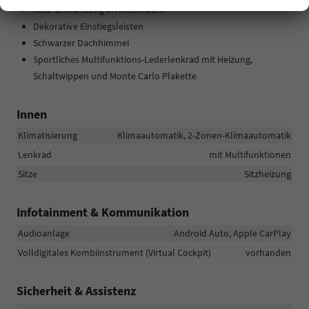
Rote Umrandung im Innenraum
Dekorative Einstiegsleisten
Schwarzer Dachhimmel
Sportliches Multifunktions-Lederlenkrad mit Heizung,
Schaltwippen und Monte Carlo Plakette
Innen
Klimatisierung
Klimaautomatik, 2-Zonen-Klimaautomatik
Lenkrad
mit Multifunktionen
Sitze
Sitzheizung
Infotainment & Kommunikation
Audioanlage
Android Auto, Apple CarPlay
Volldigitales Kombiinstrument (Virtual Cockpit)
vorhanden
Sicherheit & Assistenz