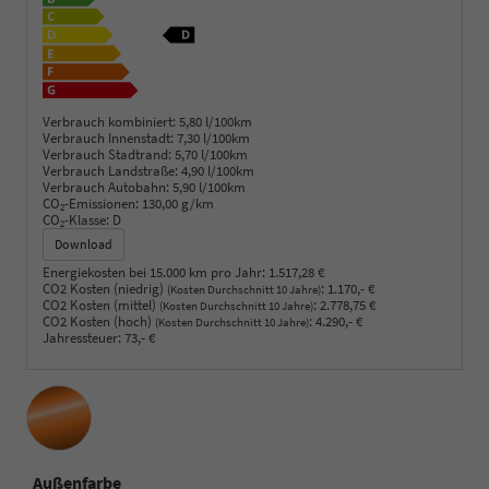
Verbrauch kombiniert:
5,80 l/100km
Verbrauch Innenstadt:
7,30 l/100km
Verbrauch Stadtrand:
5,70 l/100km
Verbrauch Landstraße:
4,90 l/100km
Verbrauch Autobahn:
5,90 l/100km
CO
-Emissionen:
130,00 g/km
2
CO
-Klasse:
D
2
Download
Energiekosten bei 15.000 km pro Jahr:
1.517,28 €
CO2 Kosten (niedrig)
:
1.170,- €
(Kosten Durchschnitt 10 Jahre)
CO2 Kosten (mittel)
:
2.778,75 €
(Kosten Durchschnitt 10 Jahre)
CO2 Kosten (hoch)
:
4.290,- €
(Kosten Durchschnitt 10 Jahre)
Jahressteuer:
73,- €
Außenfarbe