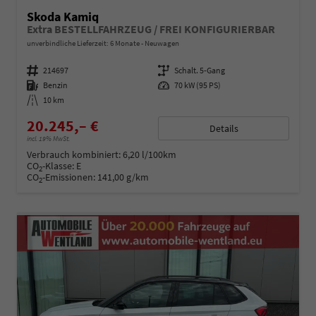
Skoda Kamiq
Extra BESTELLFAHRZEUG / FREI KONFIGURIERBAR
unverbindliche Lieferzeit:
6 Monate
Neuwagen
Fahrzeugnummer
214697
Getriebe
Schalt. 5-Gang
Kraftstoff
Benzin
Leistung
70 kW (95 PS)
Kilometerstand
10 km
20.245,– €
Details
incl. 19% MwSt.
Verbrauch kombiniert:
6,20 l/100km
CO
-Klasse:
E
2
CO
-Emissionen:
141,00 g/km
2