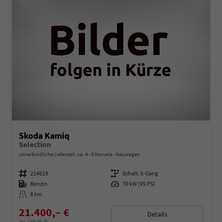
Skoda Kamiq
Selection
unverbindliche Lieferzeit: ca. 4 - 6 Monate
Neuwagen
Fahrzeugnummer
214619
Getriebe
Schalt. 5-Gang
Kraftstoff
Benzin
Leistung
70 kW (95 PS)
Kilometerstand
8 km
21.400,– €
Details
incl. 19% MwSt.