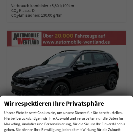
Verbrauch kombiniert:
5,80 l/100km
CO
-Klasse:
D
2
CO
-Emissionen:
130,00 g/km
2
Wir respektieren Ihre Privatsphäre
Unsere Website setzt Cookies ein, um unsere Dienste für Sie bereitzustellen.
Hierbei berücksichtigen wir Ihre Auswahl und verarbeiten nur die Daten für
Marketing, Analytics und Personalisierung, für die Sie uns Ihr Einverständnis
Skoda Kamiq
geben. Sie können Ihre Einwilligung jederzeit mit Wirkung für die Zukunft