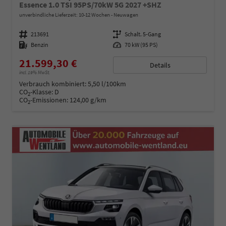
Essence 1.0 TSI 95PS/70kW 5G 2027 +SHZ
unverbindliche Lieferzeit: 10-12 Wochen
Neuwagen
Fahrzeugnummer
213691
Getriebe
Schalt. 5-Gang
Kraftstoff
Benzin
Leistung
70 kW (95 PS)
21.599,30 €
Details
incl. 19% MwSt.
Verbrauch kombiniert:
5,50 l/100km
CO
-Klasse:
D
2
CO
-Emissionen:
124,00 g/km
2