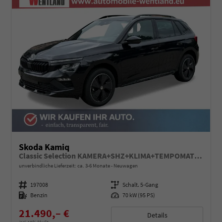
Skoda Kamiq
Classic Selection KAMERA+SHZ+KLIMA+TEMPOMAT+LED+16" LM
unverbindliche Lieferzeit: ca. 3-6 Monate
Neuwagen
Fahrzeugnummer
197008
Getriebe
Schalt. 5-Gang
Kraftstoff
Benzin
Leistung
70 kW (95 PS)
21.490,– €
Details