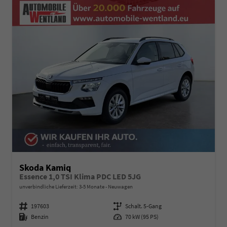
Skoda Kamiq
Essence 1,0 TSI Klima PDC LED 5JG
unverbindliche Lieferzeit: 3-5 Monate
Neuwagen
Fahrzeugnummer
197603
Getriebe
Schalt. 5-Gang
Kraftstoff
Benzin
Leistung
70 kW (95 PS)