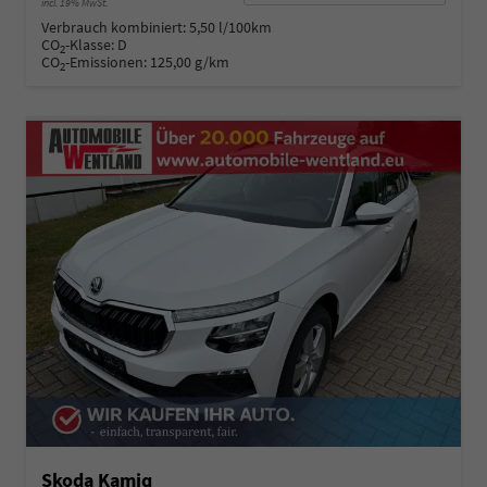
incl. 19% MwSt.
Verbrauch kombiniert:
5,50 l/100km
CO
-Klasse:
D
2
CO
-Emissionen:
125,00 g/km
2
Skoda Kamiq