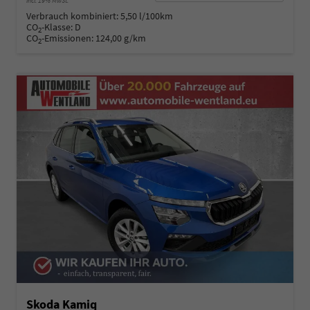
incl. 19% MwSt.
Verbrauch kombiniert:
5,50 l/100km
CO
-Klasse:
D
2
CO
-Emissionen:
124,00 g/km
2
Skoda Kamiq