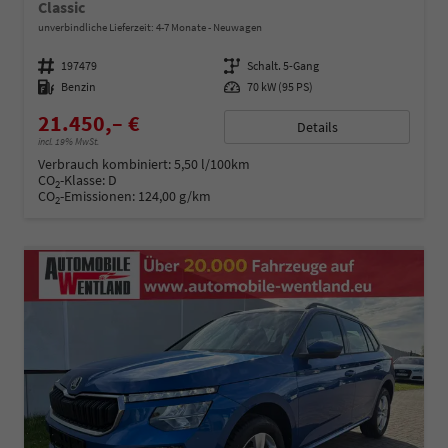
Classic
unverbindliche Lieferzeit: 4-7 Monate
Neuwagen
Fahrzeugnummer
197479
Getriebe
Schalt. 5-Gang
Kraftstoff
Benzin
Leistung
70 kW (95 PS)
21.450,– €
Details
incl. 19% MwSt.
Verbrauch kombiniert:
5,50 l/100km
CO
-Klasse:
D
2
CO
-Emissionen:
124,00 g/km
2