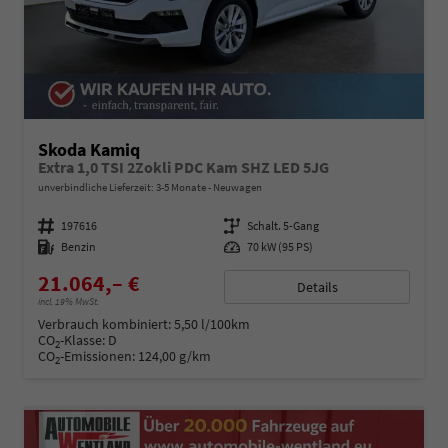
Skoda Kamiq
Extra 1,0 TSI 2Zokli PDC Kam SHZ LED 5JG
unverbindliche Lieferzeit: 3-5 Monate
Neuwagen
Fahrzeugnummer
197616
Getriebe
Schalt. 5-Gang
Kraftstoff
Benzin
Leistung
70 kW (95 PS)
21.064,– €
Details
incl. 19% MwSt.
Verbrauch kombiniert:
5,50 l/100km
CO
-Klasse:
D
2
CO
-Emissionen:
124,00 g/km
2