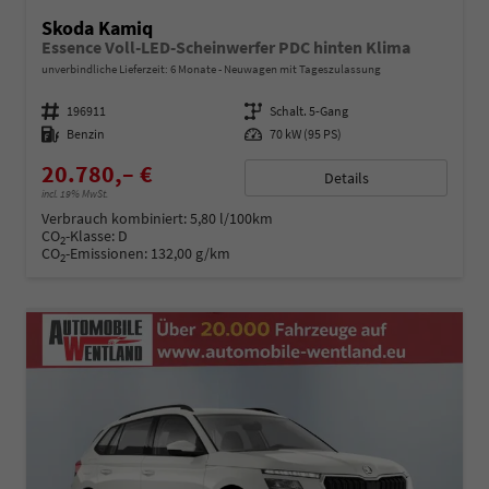
Skoda Kamiq
Essence Voll-LED-Scheinwerfer PDC hinten Klima
unverbindliche Lieferzeit:
6 Monate
Neuwagen mit Tageszulassung
Fahrzeugnummer
196911
Getriebe
Schalt. 5-Gang
Kraftstoff
Benzin
Leistung
70 kW (95 PS)
20.780,– €
Details
incl. 19% MwSt.
Verbrauch kombiniert:
5,80 l/100km
CO
-Klasse:
D
2
CO
-Emissionen:
132,00 g/km
2