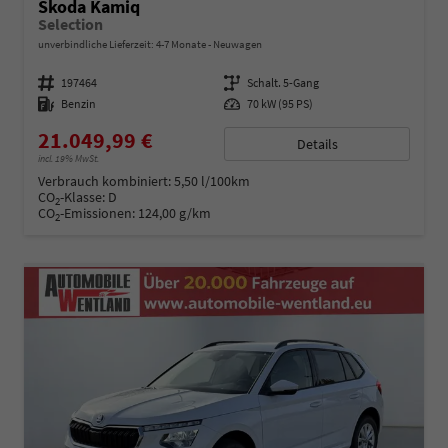
Skoda Kamiq
Selection
unverbindliche Lieferzeit: 4-7 Monate
Neuwagen
Fahrzeugnummer
197464
Getriebe
Schalt. 5-Gang
Kraftstoff
Benzin
Leistung
70 kW (95 PS)
21.049,99 €
Details
incl. 19% MwSt.
Verbrauch kombiniert:
5,50 l/100km
CO
-Klasse:
D
2
CO
-Emissionen:
124,00 g/km
2