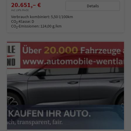
20.651,– €
Details
incl. 19% MwSt.
Verbrauch kombiniert:
5,50 l/100km
CO
-Klasse:
D
2
CO
-Emissionen:
124,00 g/km
2