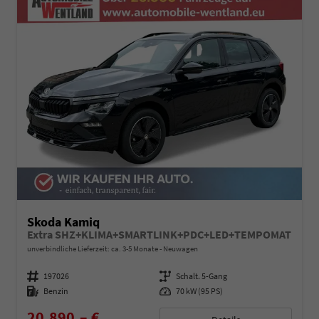
Skoda Kamiq
Extra SHZ+KLIMA+SMARTLINK+PDC+LED+TEMPOMAT
unverbindliche Lieferzeit: ca. 3-5 Monate
Neuwagen
Fahrzeugnummer
197026
Getriebe
Schalt. 5-Gang
Kraftstoff
Benzin
Leistung
70 kW (95 PS)
20.890,– €