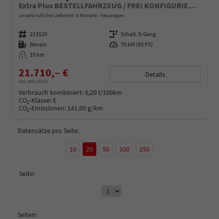
Extra Plus BESTELLFAHRZEUG / FREI KONFIGURIERBAR
unverbindliche Lieferzeit:
6 Monate
Neuwagen
Fahrzeugnummer
213520
Getriebe
Schalt. 5-Gang
Kraftstoff
Benzin
Leistung
70 kW (95 PS)
Kilometerstand
10 km
21.710,– €
Details
incl. 19% MwSt.
Verbrauch kombiniert:
6,20 l/100km
CO
-Klasse:
E
2
CO
-Emissionen:
141,00 g/km
2
Datensätze pro Seite:
10
20
50
100
250
Seite:
Seiten: