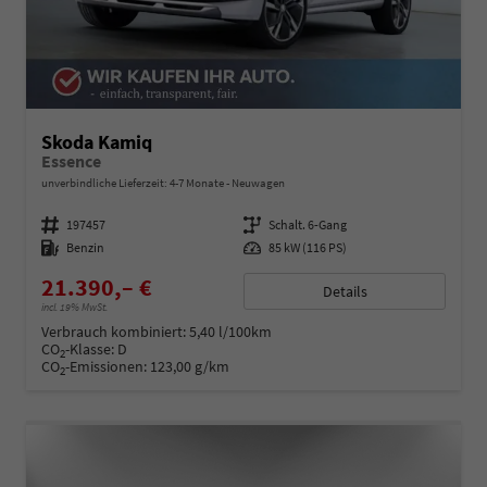
Skoda Kamiq
Essence
unverbindliche Lieferzeit: 4-7 Monate
Neuwagen
Fahrzeugnummer
197457
Getriebe
Schalt. 6-Gang
Kraftstoff
Benzin
Leistung
85 kW (116 PS)
21.390,– €
Details
incl. 19% MwSt.
Verbrauch kombiniert:
5,40 l/100km
CO
-Klasse:
D
2
CO
-Emissionen:
123,00 g/km
2