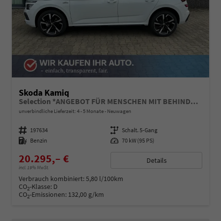
Skoda Kamiq
Selection *ANGEBOT FÜR MENSCHEN MIT BEHINDERUNG AB 50%! 1.0 TSI 95PS, Klimaanlage, Sitzheizung, Parksensoren hinten, LED-Scheinwerfer, Tempomat, Infotainment 8", Virtual Cockpit Nebelscheinwerfer, Dachreling
unverbindliche Lieferzeit: 4 - 5 Monate
Neuwagen
Fahrzeugnummer
197634
Getriebe
Schalt. 5-Gang
Kraftstoff
Benzin
Leistung
70 kW (95 PS)
20.295,– €
Details
incl. 19% MwSt.
Verbrauch kombiniert:
5,80 l/100km
CO
-Klasse:
D
2
CO
-Emissionen:
132,00 g/km
2