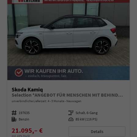
Skoda Kamiq
Selection *ANGEBOT FÜR MENSCHEN MIT BEHINDERUNG AB 50%! 1.0 TSI 115PS, Klimaanlage, Sitzheizung, Parksensoren hinten, LED-Scheinwerfer, Tempomat, Infotainment 8", Virtual Cockpit Nebelscheinwerfer, Dachreling
unverbindliche Lieferzeit: 4 - 5 Monate
Neuwagen
Fahrzeugnummer
197635
Getriebe
Schalt. 6-Gang
Kraftstoff
Benzin
Leistung
85 kW (116 PS)
21.095,– €
Details
incl. 19% MwSt.