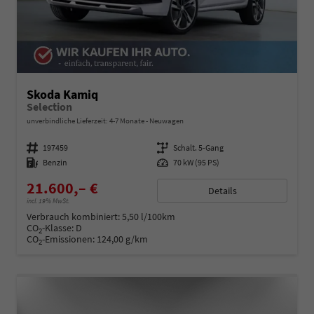
Skoda Kamiq
Selection
unverbindliche Lieferzeit: 4-7 Monate
Neuwagen
Fahrzeugnummer
197459
Getriebe
Schalt. 5-Gang
Kraftstoff
Benzin
Leistung
70 kW (95 PS)
21.600,– €
Details
incl. 19% MwSt.
Verbrauch kombiniert:
5,50 l/100km
CO
-Klasse:
D
2
CO
-Emissionen:
124,00 g/km
2