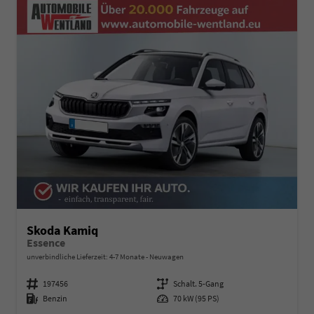
Skoda Kamiq
Essence
unverbindliche Lieferzeit: 4-7 Monate
Neuwagen
Fahrzeugnummer
197456
Getriebe
Schalt. 5-Gang
Kraftstoff
Benzin
Leistung
70 kW (95 PS)