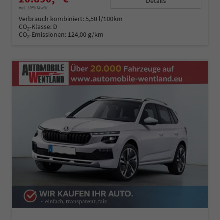
Details
incl. 19% MwSt.
Verbrauch kombiniert:
5,50 l/100km
CO
-Klasse:
D
2
CO
-Emissionen:
124,00 g/km
2