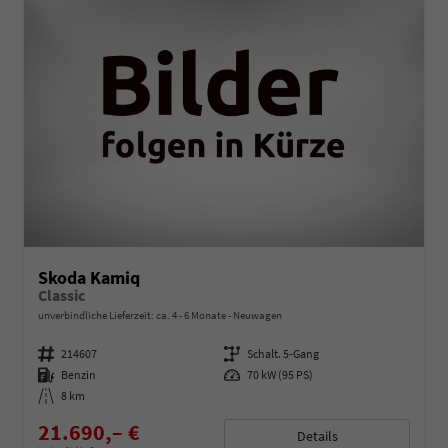
Skoda Kamiq
Classic
unverbindliche Lieferzeit: ca. 4 - 6 Monate
Neuwagen
Fahrzeugnummer
214607
Getriebe
Schalt. 5-Gang
Kraftstoff
Benzin
Leistung
70 kW (95 PS)
Kilometerstand
8 km
21.690,– €
Details