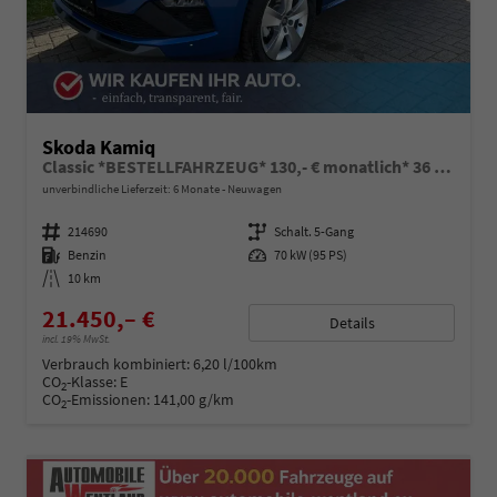
Skoda Kamiq
Classic *BESTELLFAHRZEUG* 130,- € monatlich* 36 Monate* Ohne Kilometerbegrenzung*
unverbindliche Lieferzeit:
6 Monate
Neuwagen
Fahrzeugnummer
214690
Getriebe
Schalt. 5-Gang
Kraftstoff
Benzin
Leistung
70 kW (95 PS)
Kilometerstand
10 km
21.450,– €
Details
incl. 19% MwSt.
Verbrauch kombiniert:
6,20 l/100km
CO
-Klasse:
E
2
CO
-Emissionen:
141,00 g/km
2