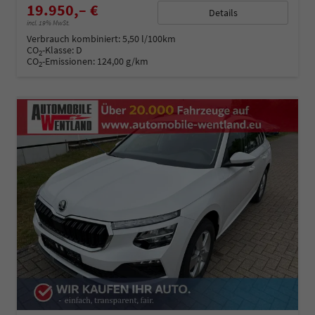
19.950,– €
Details
incl. 19% MwSt.
Verbrauch kombiniert:
5,50 l/100km
CO
-Klasse:
D
2
CO
-Emissionen:
124,00 g/km
2