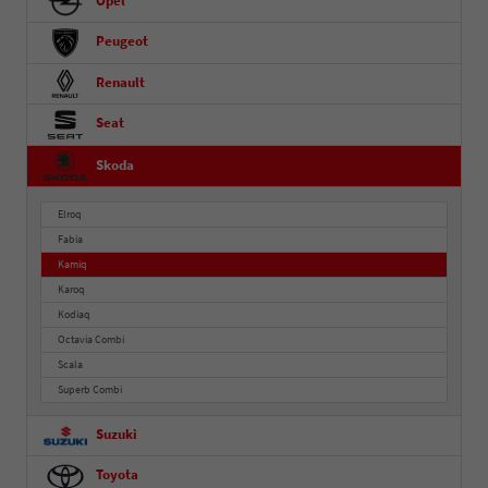
Opel
Peugeot
Renault
Seat
Skoda
Elroq
Fabia
Kamiq
Karoq
Kodiaq
Octavia Combi
Scala
Superb Combi
Suzuki
Toyota