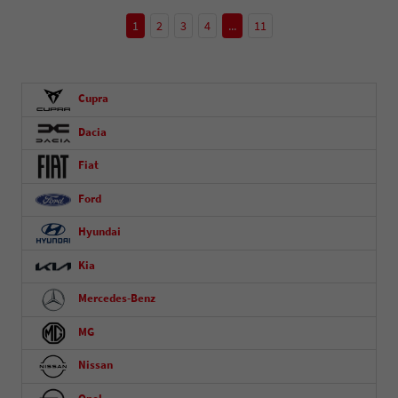
1
2
3
4
...
11
Cupra
Dacia
Fiat
Ford
Hyundai
Kia
Mercedes-Benz
MG
Nissan