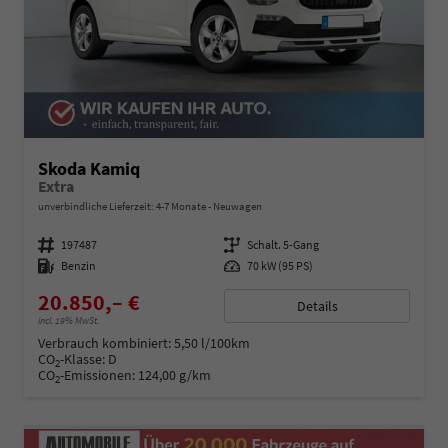
Skoda Kamiq
Extra
unverbindliche Lieferzeit: 4-7 Monate
Neuwagen
Fahrzeugnummer
197487
Getriebe
Schalt. 5-Gang
Kraftstoff
Benzin
Leistung
70 kW (95 PS)
20.850,– €
Details
incl. 19% MwSt.
Verbrauch kombiniert:
5,50 l/100km
CO
-Klasse:
D
2
CO
-Emissionen:
124,00 g/km
2